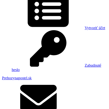
Vytvoriť účet
Zabudnuté
heslo
Prehozynapostel.sk