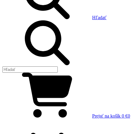
Hľadať
Prejsť na košík
0 €
0