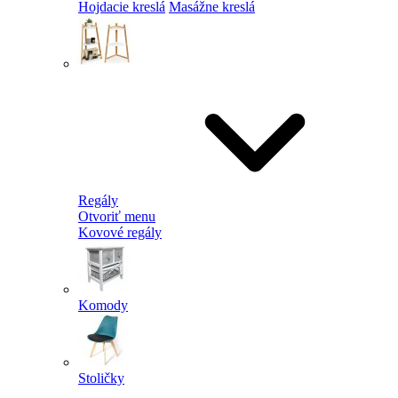
Hojdacie kreslá
Masážne kreslá
Regály
Otvoriť menu
Kovové regály
Komody
Stoličky