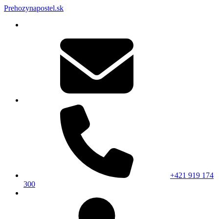
Prehozynapostel.sk
+421 919 174
300