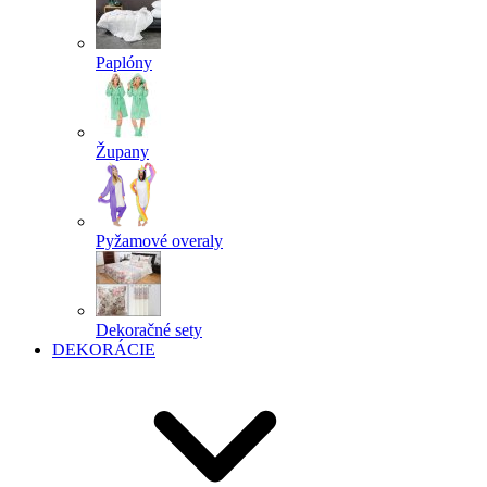
Paplóny
Župany
Pyžamové overaly
Dekoračné sety
DEKORÁCIE