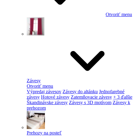
Otvoriť menu
Závesy
Otvoriť menu
Výpredaj závesov
Závesy do altánku
Jednofarebné
závesy
Hotové závesy
Zatemňovacie závesy
+ 3 ďalšie
Škandinávske závesy
Závesy s 3D motívom
Závesy k
prehozom
Prehozy na posteľ