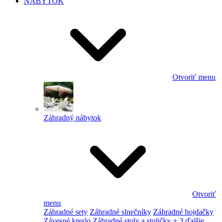
NÁBYTOK
Otvoriť menu
Záhradný nábytok
Otvoriť
menu
Záhradné sety
Záhradné slnečníky
Záhradné hojdačky
Závesné kreslo
Záhradné stoly a stoličky
+ 3 ďalšie