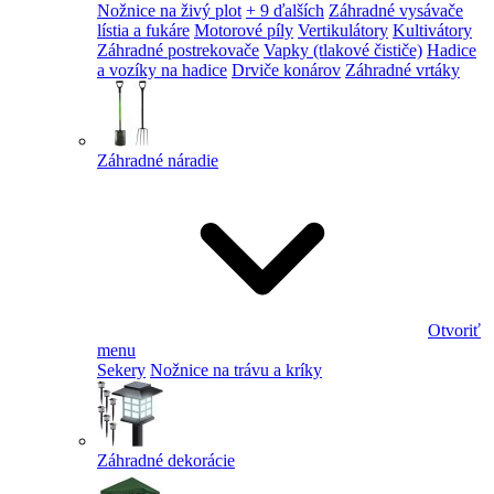
Nožnice na živý plot
+ 9 ďalších
Záhradné vysávače
lístia a fukáre
Motorové píly
Vertikulátory
Kultivátory
Záhradné postrekovače
Vapky (tlakové čističe)
Hadice
a vozíky na hadice
Drviče konárov
Záhradné vrtáky
Záhradné náradie
Otvoriť
menu
Sekery
Nožnice na trávu a kríky
Záhradné dekorácie