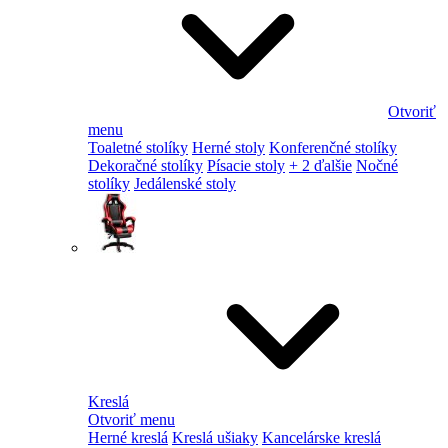
Otvoriť
menu
Toaletné stolíky
Herné stoly
Konferenčné stolíky
Dekoračné stolíky
Písacie stoly
+ 2 ďalšie
Nočné
stolíky
Jedálenské stoly
Kreslá
Otvoriť menu
Herné kreslá
Kreslá ušiaky
Kancelárske kreslá