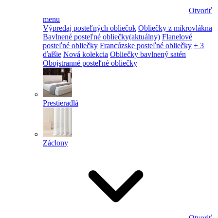
Otvoriť
menu
Výpredaj posteľných obliečok
Obliečky z mikrovlákna
Bavlnené posteľné obliečky
(aktuálny)
Flanelové
posteľné obliečky
Francúzske posteľné obliečky
+ 3
ďalšie
Nová kolekcia
Obliečky bavlnený satén
Obojstranné posteľné obliečky
Prestieradlá
Záclony
Otvoriť