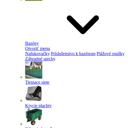
Bazény
Otvoriť menu
Nafukovačky
Príslušenstvo k bazénom
Plážové osušky
Záhradné sprchy
Tieniace siete
Krycie plachty