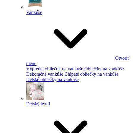
Vankúše
Otvoriť
menu
Výpredaj obliečok na vankúše
Obliečky na vankúše
Dekoračné vankúše
Chlpaté obliečky na vankúše
Detské obliečky na vankúše
Detský textil