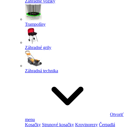
Záhradné vozíky
Trampolíny
Záhradné grily
Záhradná technika
Otvoriť
menu
Kosačky
Strunové kosačky
Krovinorezy
Čerpadlá