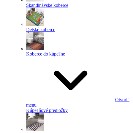
Škandinávske koberce
Detské koberce
Koberce do kúpeľne
Otvoriť
menu
Kúpeľňové predložky