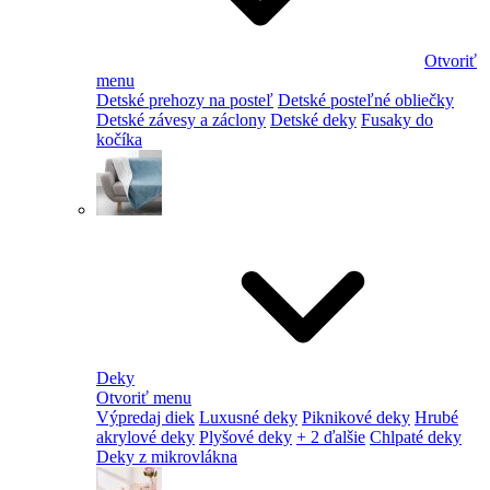
Otvoriť
menu
Detské prehozy na posteľ
Detské posteľné obliečky
Detské závesy a záclony
Detské deky
Fusaky do
kočíka
Deky
Otvoriť menu
Výpredaj diek
Luxusné deky
Piknikové deky
Hrubé
akrylové deky
Plyšové deky
+ 2 ďalšie
Chlpaté deky
Deky z mikrovlákna