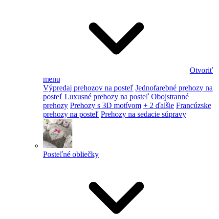
Otvoriť
menu
Výpredaj prehozov na posteľ
Jednofarebné prehozy na
posteľ
Luxusné prehozy na posteľ
Obojstranné
prehozy
Prehozy s 3D motívom
+ 2 ďalšie
Francúzske
prehozy na posteľ
Prehozy na sedacie súpravy
Posteľné obliečky