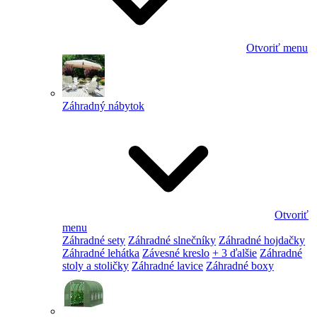
Otvoriť menu
Záhradný nábytok
Otvoriť
menu
Záhradné sety
Záhradné slnečníky
Záhradné hojdačky
Záhradné lehátka
Závesné kreslo
+ 3 ďalšie
Záhradné
stoly a stoličky
Záhradné lavice
Záhradné boxy