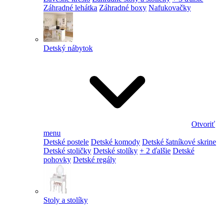
Záhradné lehátka
Záhradné boxy
Nafukovačky
Detský nábytok
Otvoriť
menu
Detské postele
Detské komody
Detské šatníkové skrine
Detské stoličky
Detské stolíky
+ 2 ďalšie
Detské
pohovky
Detské regály
Stoly a stolíky