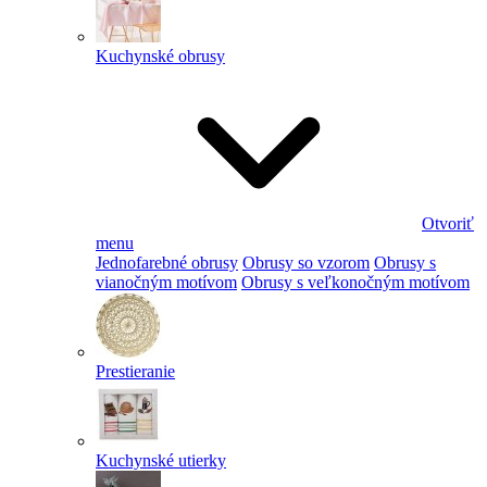
Kuchynské obrusy
Otvoriť
menu
Jednofarebné obrusy
Obrusy so vzorom
Obrusy s
vianočným motívom
Obrusy s veľkonočným motívom
Prestieranie
Kuchynské utierky