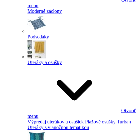
menu
Moderné záclony
Podsedáky
Uteráky a osušky
Otvoriť
menu
Výpredaj uterákov a osušiek
Plážové osušky
Turban
Uteráky s vianočnou tematikou