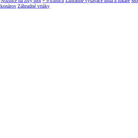
Nožnice na živý plot
+ 9 ďalších
Záhradné vysávače lístia a fukáre
Mot
 konárov
Záhradné vrtáky