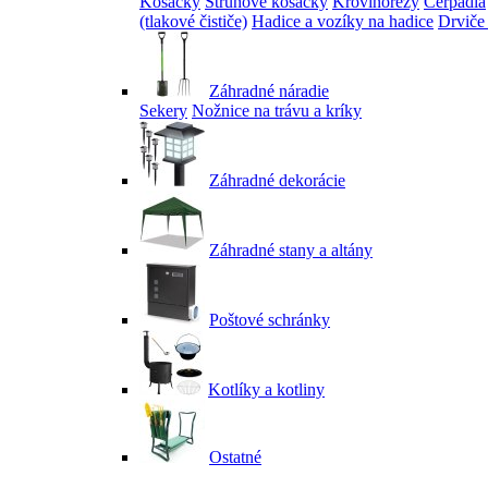
Kosačky
Strunové kosačky
Krovinorezy
Čerpadlá
(tlakové čističe)
Hadice a vozíky na hadice
Drviče
Záhradné náradie
Sekery
Nožnice na trávu a kríky
Záhradné dekorácie
Záhradné stany a altány
Poštové schránky
Kotlíky a kotliny
Ostatné