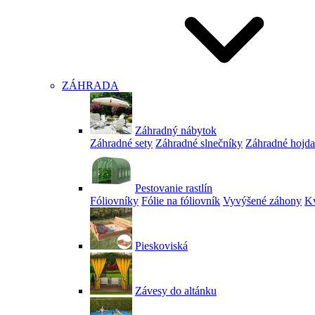
ZÁHRADA
Záhradný nábytok
Záhradné sety
Záhradné slnečníky
Záhradné hojd
Pestovanie rastlín
Fóliovníky
Fólie na fóliovník
Vyvýšené záhony
Kv
Pieskoviská
Závesy do altánku