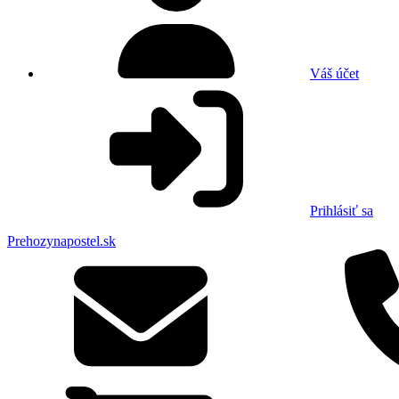
Váš účet
Prihlásiť sa
Prehozynapostel.sk