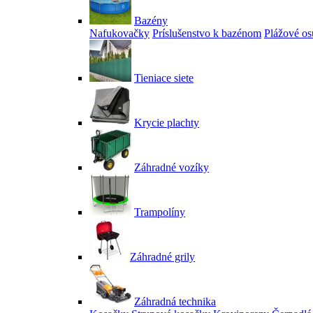
Bazény
Nafukovačky
Príslušenstvo k bazénom
Plážové os
Tieniace siete
Krycie plachty
Záhradné vozíky
Trampolíny
Záhradné grily
Záhradná technika