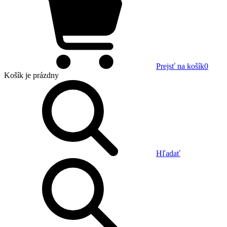
Prejsť na košík
0
Košík
je prázdny
Hľadať