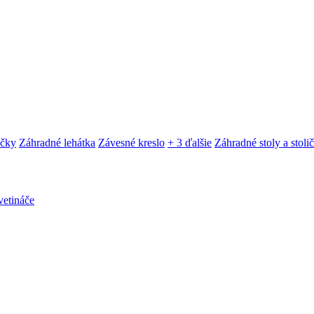
ačky
Záhradné lehátka
Závesné kreslo
+ 3 ďalšie
Záhradné stoly a stoli
etináče