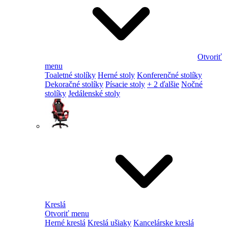
Otvoriť
menu
Toaletné stolíky
Herné stoly
Konferenčné stolíky
Dekoračné stolíky
Písacie stoly
+ 2 ďalšie
Nočné
stolíky
Jedálenské stoly
Kreslá
Otvoriť menu
Herné kreslá
Kreslá ušiaky
Kancelárske kreslá