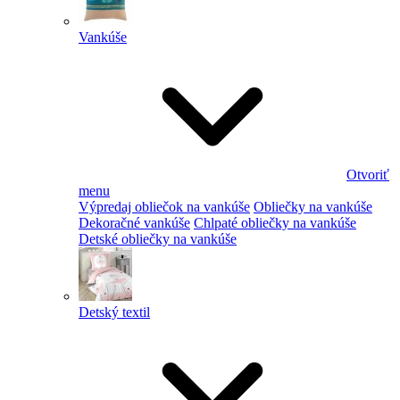
Vankúše
Otvoriť
menu
Výpredaj obliečok na vankúše
Obliečky na vankúše
Dekoračné vankúše
Chlpaté obliečky na vankúše
Detské obliečky na vankúše
Detský textil