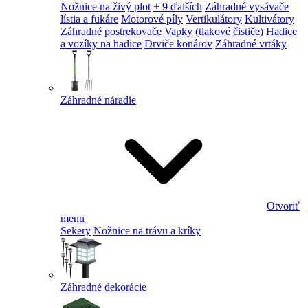
Nožnice na živý plot
+ 9 ďalších
Záhradné vysávače
lístia a fukáre
Motorové píly
Vertikulátory
Kultivátory
Záhradné postrekovače
Vapky (tlakové čističe)
Hadice
a vozíky na hadice
Drviče konárov
Záhradné vrtáky
Záhradné náradie
Otvoriť
menu
Sekery
Nožnice na trávu a kríky
Záhradné dekorácie