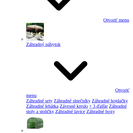
Otvoriť menu
Záhradný nábytok
Otvoriť
menu
Záhradné sety
Záhradné slnečníky
Záhradné hojdačky
Záhradné lehátka
Závesné kreslo
+ 3 ďalšie
Záhradné
stoly a stoličky
Záhradné lavice
Záhradné boxy