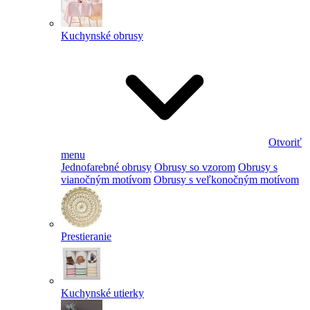
Kuchynské obrusy
Otvoriť
menu
Jednofarebné obrusy
Obrusy so vzorom
Obrusy s
vianočným motívom
Obrusy s veľkonočným motívom
Prestieranie
Kuchynské utierky