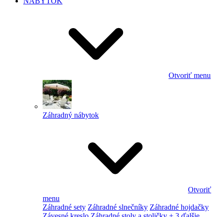
NÁBYTOK
Otvoriť menu
Záhradný nábytok
Otvoriť
menu
Záhradné sety
Záhradné slnečníky
Záhradné hojdačky
Závesné kreslo
Záhradné stoly a stoličky
+ 3 ďalšie