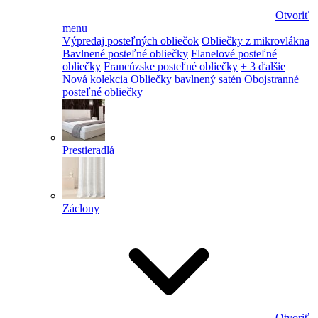
Otvoriť
menu
Výpredaj posteľných obliečok
Obliečky z mikrovlákna
Bavlnené posteľné obliečky
Flanelové posteľné
obliečky
Francúzske posteľné obliečky
+ 3 ďalšie
Nová kolekcia
Obliečky bavlnený satén
Obojstranné
posteľné obliečky
Prestieradlá
Záclony
Otvoriť