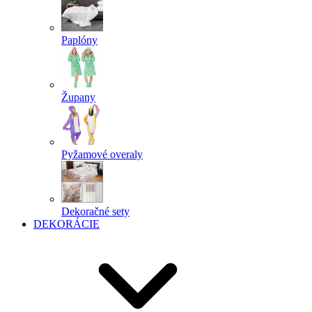
Paplóny
Župany
Pyžamové overaly
Dekoračné sety
DEKORÁCIE