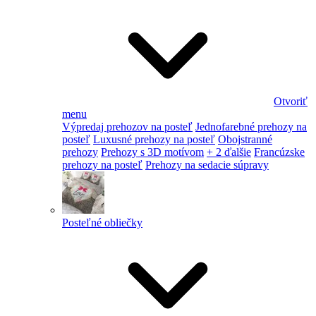
Otvoriť
menu
Výpredaj prehozov na posteľ
Jednofarebné prehozy na
posteľ
Luxusné prehozy na posteľ
Obojstranné
prehozy
Prehozy s 3D motívom
+ 2 ďalšie
Francúzske
prehozy na posteľ
Prehozy na sedacie súpravy
Posteľné obliečky