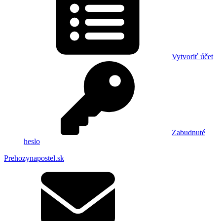
Vytvoriť účet
Zabudnuté
heslo
Prehozynapostel.sk