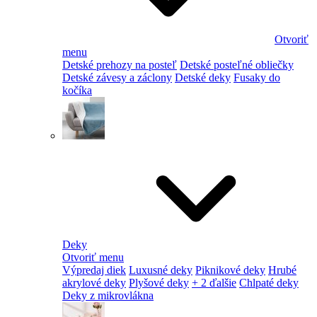
Otvoriť
menu
Detské prehozy na posteľ
Detské posteľné obliečky
Detské závesy a záclony
Detské deky
Fusaky do
kočíka
Deky
Otvoriť menu
Výpredaj diek
Luxusné deky
Piknikové deky
Hrubé
akrylové deky
Plyšové deky
+ 2 ďalšie
Chlpaté deky
Deky z mikrovlákna