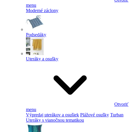
menu
Moderné záclony
Podsedáky
Uteráky a osušky
Otvoriť
menu
Výpredaj uterákov a osušiek
Plážové osušky
Turban
Uteráky s vianočnou tematikou