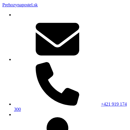
Prehozynapostel.sk
+421 919 174
300