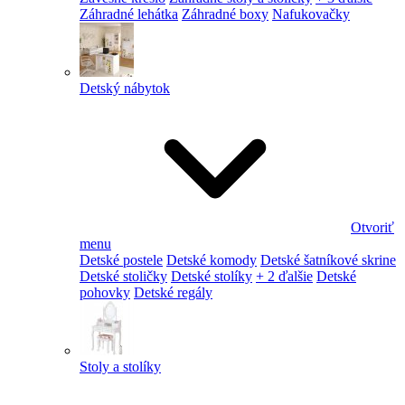
Záhradné lehátka
Záhradné boxy
Nafukovačky
Detský nábytok
Otvoriť
menu
Detské postele
Detské komody
Detské šatníkové skrine
Detské stoličky
Detské stolíky
+ 2 ďalšie
Detské
pohovky
Detské regály
Stoly a stolíky