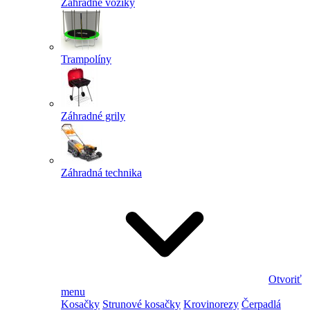
Záhradné vozíky
Trampolíny
Záhradné grily
Záhradná technika
Otvoriť
menu
Kosačky
Strunové kosačky
Krovinorezy
Čerpadlá