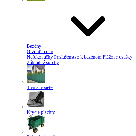
Bazény
Otvoriť menu
Nafukovačky
Príslušenstvo k bazénom
Plážové osušky
Záhradné sprchy
Tieniace siete
Krycie plachty