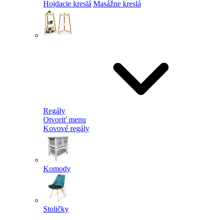
Hojdacie kreslá
Masážne kreslá
Regály
Otvoriť menu
Kovové regály
Komody
Stoličky