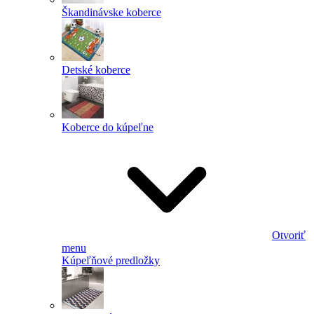
Škandinávske koberce
Detské koberce
Koberce do kúpeľne
Otvoriť
menu
Kúpeľňové predložky