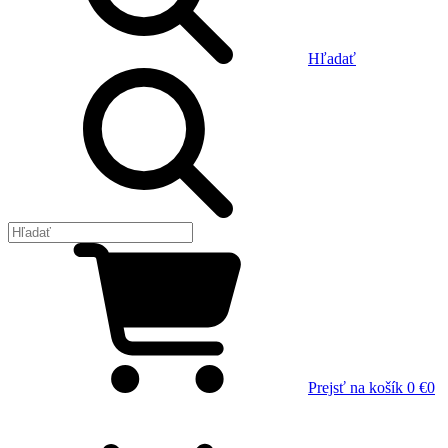
Hľadať
Prejsť na košík
0 €
0