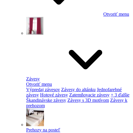
Otvoriť menu
Závesy
Otvoriť menu
Výpredaj závesov
Závesy do altánku
Jednofarebné
závesy
Hotové závesy
Zatemňovacie závesy
+ 3 ďalšie
Škandinávske závesy
Závesy s 3D motívom
Závesy k
prehozom
Prehozy na posteľ