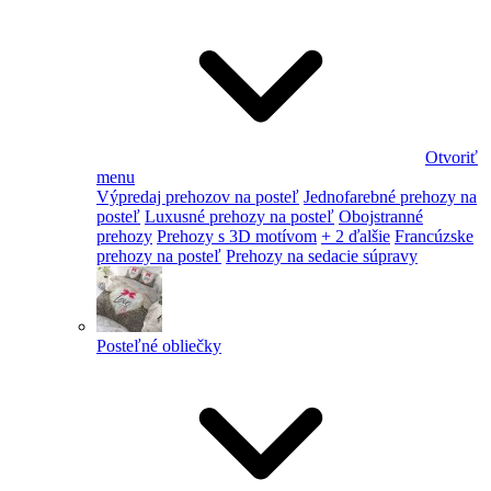
Otvoriť
menu
Výpredaj prehozov na posteľ
Jednofarebné prehozy na
posteľ
Luxusné prehozy na posteľ
Obojstranné
prehozy
Prehozy s 3D motívom
+ 2 ďalšie
Francúzske
prehozy na posteľ
Prehozy na sedacie súpravy
Posteľné obliečky