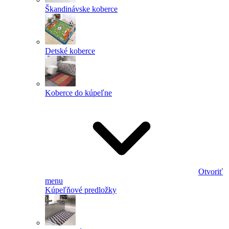
Škandinávske koberce
Detské koberce
Koberce do kúpeľne
Otvoriť
menu
Kúpeľňové predložky