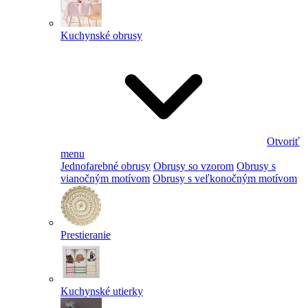
Kuchynské obrusy
Otvoriť
menu
Jednofarebné obrusy
Obrusy so vzorom
Obrusy s
vianočným motívom
Obrusy s veľkonočným motívom
Prestieranie
Kuchynské utierky