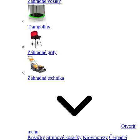
Záhradné vozíky
Trampolíny
Záhradné grily
Záhradná technika
Otvoriť
menu
Kosačky
Strunové kosačky
Krovinorezy
Čerpadlá