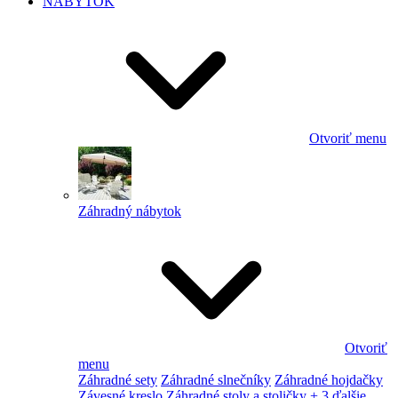
NÁBYTOK
Otvoriť menu
Záhradný nábytok
Otvoriť
menu
Záhradné sety
Záhradné slnečníky
Záhradné hojdačky
Závesné kreslo
Záhradné stoly a stoličky
+ 3 ďalšie