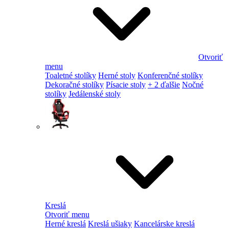
Otvoriť
menu
Toaletné stolíky
Herné stoly
Konferenčné stolíky
Dekoračné stolíky
Písacie stoly
+ 2 ďalšie
Nočné
stolíky
Jedálenské stoly
Kreslá
Otvoriť menu
Herné kreslá
Kreslá ušiaky
Kancelárske kreslá