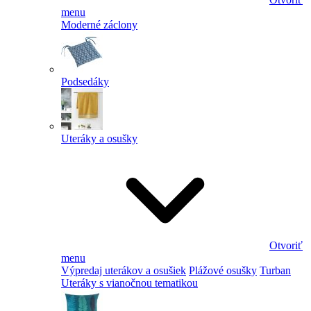
menu
Moderné záclony
Podsedáky
Uteráky a osušky
Otvoriť
menu
Výpredaj uterákov a osušiek
Plážové osušky
Turban
Uteráky s vianočnou tematikou