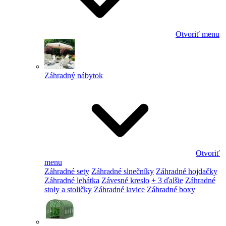
Otvoriť menu
Záhradný nábytok
Otvoriť
menu
Záhradné sety
Záhradné slnečníky
Záhradné hojdačky
Záhradné lehátka
Závesné kreslo
+ 3 ďalšie
Záhradné
stoly a stoličky
Záhradné lavice
Záhradné boxy