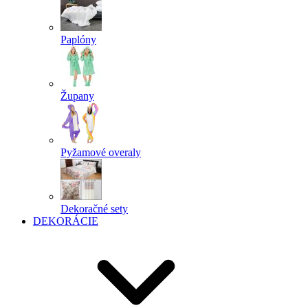
Paplóny
Župany
Pyžamové overaly
Dekoračné sety
DEKORÁCIE