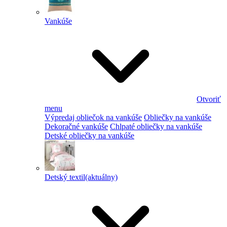
Vankúše
Otvoriť
menu
Výpredaj obliečok na vankúše
Obliečky na vankúše
Dekoračné vankúše
Chlpaté obliečky na vankúše
Detské obliečky na vankúše
Detský textil
(aktuálny)