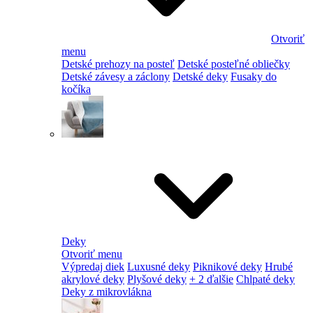
Otvoriť
menu
Detské prehozy na posteľ
Detské posteľné obliečky
Detské závesy a záclony
Detské deky
Fusaky do
kočíka
Deky
Otvoriť menu
Výpredaj diek
Luxusné deky
Piknikové deky
Hrubé
akrylové deky
Plyšové deky
+ 2 ďalšie
Chlpaté deky
Deky z mikrovlákna