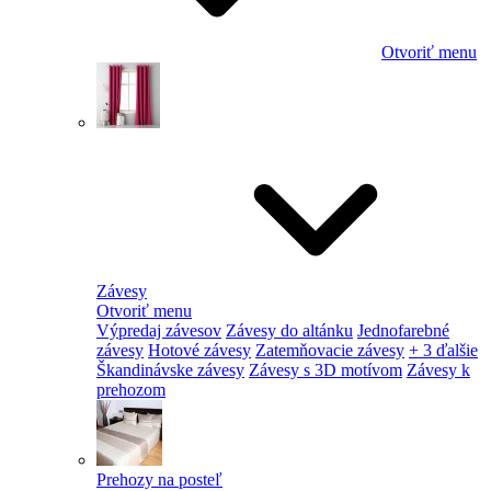
Otvoriť menu
Závesy
Otvoriť menu
Výpredaj závesov
Závesy do altánku
Jednofarebné
závesy
Hotové závesy
Zatemňovacie závesy
+ 3 ďalšie
Škandinávske závesy
Závesy s 3D motívom
Závesy k
prehozom
Prehozy na posteľ