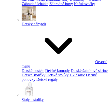
Záhradné lehátka
Záhradné boxy
Nafukovačky
Detský nábytok
Otvoriť
menu
Detské postele
Detské komody
Detské šatníkové skrine
Detské stoličky
Detské stolíky
+ 2 ďalšie
Detské
pohovky
Detské regály
Stoly a stolíky