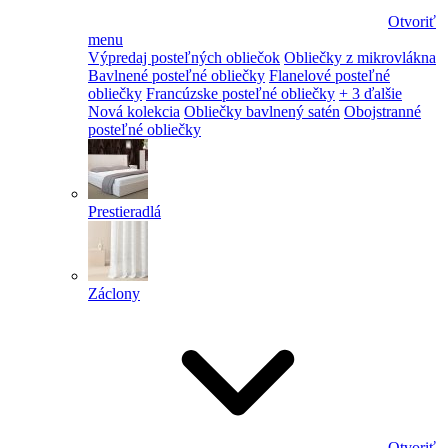
Otvoriť
menu
Výpredaj posteľných obliečok
Obliečky z mikrovlákna
Bavlnené posteľné obliečky
Flanelové posteľné
obliečky
Francúzske posteľné obliečky
+ 3 ďalšie
Nová kolekcia
Obliečky bavlnený satén
Obojstranné
posteľné obliečky
Prestieradlá
Záclony
Otvoriť