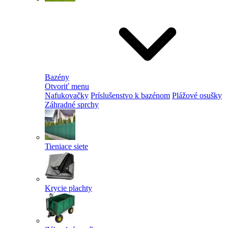
Bazény
Otvoriť menu
Nafukovačky
Príslušenstvo k bazénom
Plážové osušky
Záhradné sprchy
Tieniace siete
Krycie plachty