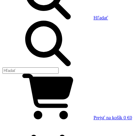
Hľadať
Prejsť na košík
0 €
0