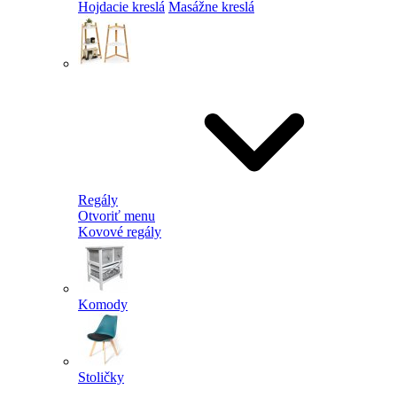
Hojdacie kreslá
Masážne kreslá
Regály
Otvoriť menu
Kovové regály
Komody
Stoličky