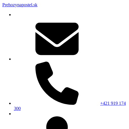
Prehozynapostel.sk
+421 919 174
300