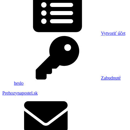
Vytvoriť účet
Zabudnuté
heslo
Prehozynapostel.sk