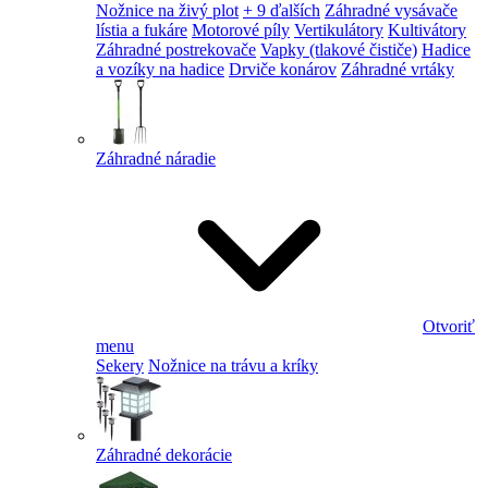
Nožnice na živý plot
+ 9 ďalších
Záhradné vysávače
lístia a fukáre
Motorové píly
Vertikulátory
Kultivátory
Záhradné postrekovače
Vapky (tlakové čističe)
Hadice
a vozíky na hadice
Drviče konárov
Záhradné vrtáky
Záhradné náradie
Otvoriť
menu
Sekery
Nožnice na trávu a kríky
Záhradné dekorácie