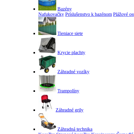
Bazény
Nafukovačky
Príslušenstvo k bazénom
Plážové os
Tieniace siete
Krycie plachty
Záhradné vozíky
Trampolíny
Záhradné grily
Záhradná technika