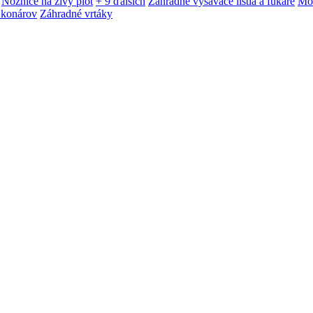
Nožnice na živý plot
+ 9 ďalších
Záhradné vysávače lístia a fukáre
Mot
 konárov
Záhradné vrtáky