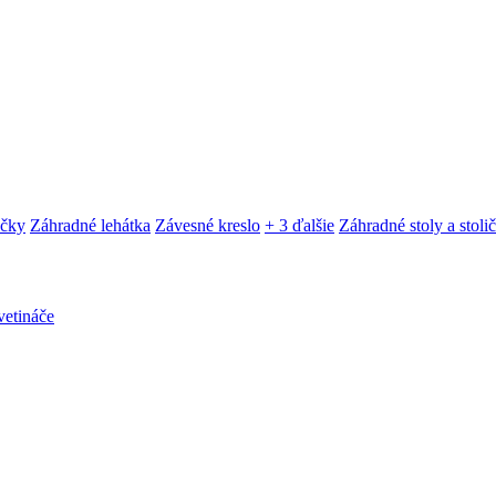
ačky
Záhradné lehátka
Závesné kreslo
+ 3 ďalšie
Záhradné stoly a stoli
etináče