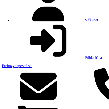
Váš účet
Prihlásiť sa
Prehozynapostel.sk