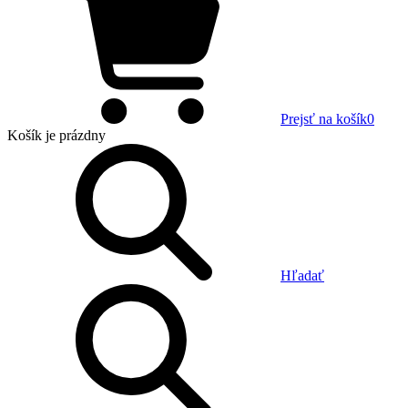
Prejsť na košík
0
Košík
je prázdny
Hľadať