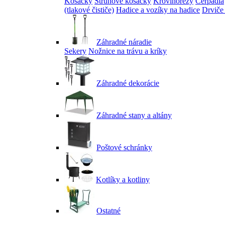
Kosačky
Strunové kosačky
Krovinorezy
Čerpadlá
(tlakové čističe)
Hadice a vozíky na hadice
Drviče
Záhradné náradie
Sekery
Nožnice na trávu a kríky
Záhradné dekorácie
Záhradné stany a altány
Poštové schránky
Kotlíky a kotliny
Ostatné