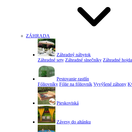
ZÁHRADA
Záhradný nábytok
Záhradné sety
Záhradné slnečníky
Záhradné hojd
Pestovanie rastlín
Fóliovníky
Fólie na fóliovník
Vyvýšené záhony
Kv
Pieskoviská
Závesy do altánku