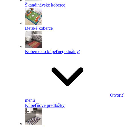
Škandinávske koberce
Detské koberce
Koberce do kúpeľne
(aktuálny)
Otvoriť
menu
Kúpeľňové predložky