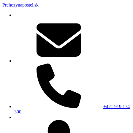
Prehozynapostel.sk
+421 919 174
300