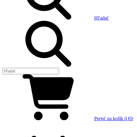
Hľadať
Prejsť na košík
0 €
0