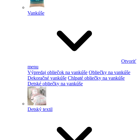
Vankúše
Otvoriť
menu
Výpredaj obliečok na vankúše
Obliečky na vankúše
Dekoračné vankúše
Chlpaté obliečky na vankúše
Detské obliečky na vankúše
Detský textil