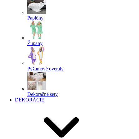
Paplóny
Župany
Pyžamové overaly
Dekoračné sety
DEKORÁCIE