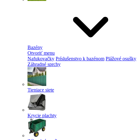
Bazény
Otvoriť menu
Nafukovačky
Príslušenstvo k bazénom
Plážové osušky
Záhradné sprchy
Tieniace siete
Krycie plachty