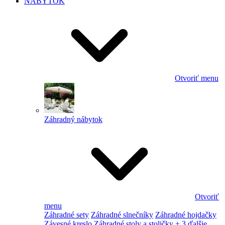
NÁBYTOK
Otvoriť menu
Záhradný nábytok
Otvoriť
menu
Záhradné sety
Záhradné slnečníky
Záhradné hojdačky
Závesné kreslo
Záhradné stoly a stoličky
+ 3 ďalšie