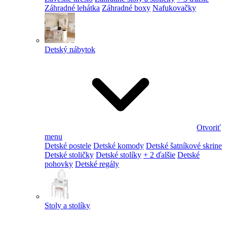
Záhradné lehátka
Záhradné boxy
Nafukovačky
Detský nábytok
Otvoriť
menu
Detské postele
Detské komody
Detské šatníkové skrine
Detské stoličky
Detské stolíky
+ 2 ďalšie
Detské
pohovky
Detské regály
Stoly a stolíky