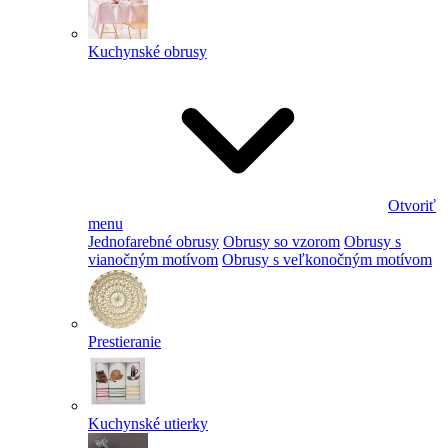
Kuchynské obrusy
Otvoriť
menu
Jednofarebné obrusy
Obrusy so vzorom
Obrusy s
vianočným motívom
Obrusy s veľkonočným motívom
Prestieranie
Kuchynské utierky