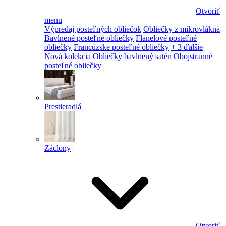
Otvoriť
menu
Výpredaj posteľných obliečok
Obliečky z mikrovlákna
Bavlnené posteľné obliečky
Flanelové posteľné
obliečky
Francúzske posteľné obliečky
+ 3 ďalšie
Nová kolekcia
Obliečky bavlnený satén
Obojstranné
posteľné obliečky
Prestieradlá
Záclony
Otvoriť