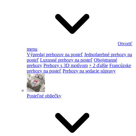
Otvoriť
menu
Výpredaj prehozov na posteľ
Jednofarebné prehozy na
posteľ
Luxusné prehozy na posteľ
Obojstranné
prehozy
Prehozy s 3D motívom
+ 2 ďalšie
Francúzske
prehozy na posteľ
Prehozy na sedacie súpravy
Posteľné obliečky