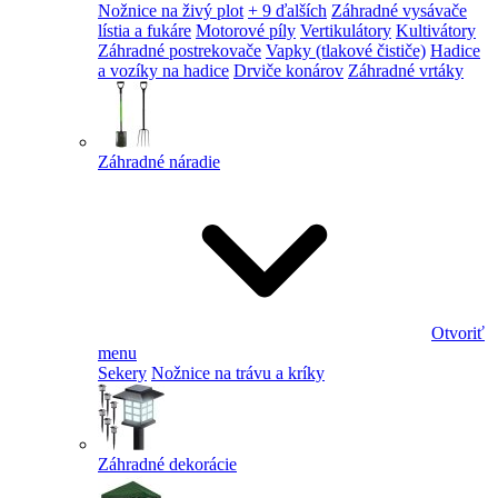
Nožnice na živý plot
+ 9 ďalších
Záhradné vysávače
lístia a fukáre
Motorové píly
Vertikulátory
Kultivátory
Záhradné postrekovače
Vapky (tlakové čističe)
Hadice
a vozíky na hadice
Drviče konárov
Záhradné vrtáky
Záhradné náradie
Otvoriť
menu
Sekery
Nožnice na trávu a kríky
Záhradné dekorácie