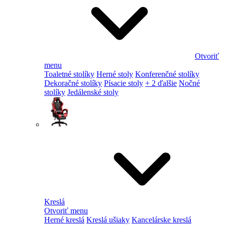
Otvoriť
menu
Toaletné stolíky
Herné stoly
Konferenčné stolíky
Dekoračné stolíky
Písacie stoly
+ 2 ďalšie
Nočné
stolíky
Jedálenské stoly
Kreslá
Otvoriť menu
Herné kreslá
Kreslá ušiaky
Kancelárske kreslá