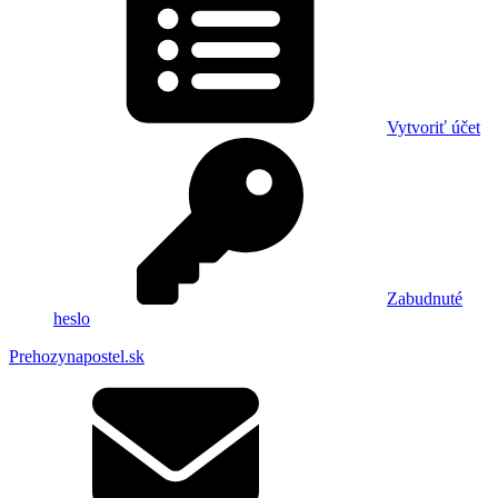
Vytvoriť účet
Zabudnuté
heslo
Prehozynapostel.sk