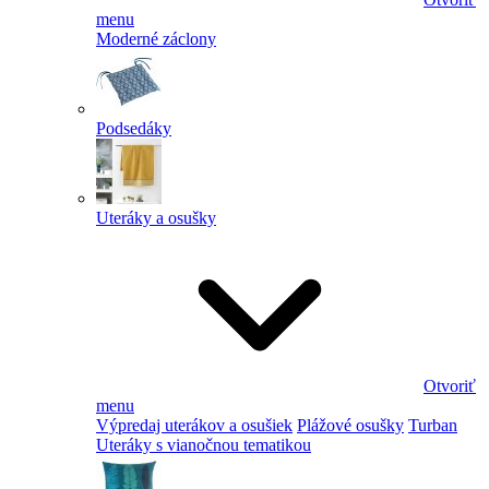
menu
Moderné záclony
Podsedáky
Uteráky a osušky
Otvoriť
menu
Výpredaj uterákov a osušiek
Plážové osušky
Turban
Uteráky s vianočnou tematikou