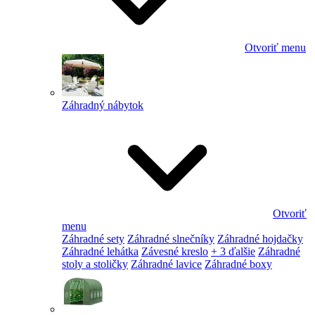
Otvoriť menu
Záhradný nábytok
Otvoriť
menu
Záhradné sety
Záhradné slnečníky
Záhradné hojdačky
Záhradné lehátka
Závesné kreslo
+ 3 ďalšie
Záhradné
stoly a stoličky
Záhradné lavice
Záhradné boxy