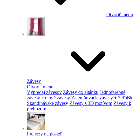
Otvoriť menu
Závesy
Otvoriť menu
Výpredaj závesov
Závesy do altánku
Jednofarebné
závesy
Hotové závesy
Zatemňovacie závesy
+ 3 ďalšie
Škandinávske závesy
Závesy s 3D motívom
Závesy k
prehozom
Prehozy na posteľ