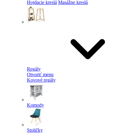
Hojdacie kreslá
Masážne kreslá
Regály
Otvoriť menu
Kovové regály
Komody
Stoličky