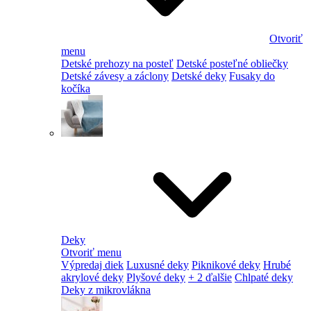
Otvoriť
menu
Detské prehozy na posteľ
Detské posteľné obliečky
Detské závesy a záclony
Detské deky
Fusaky do
kočíka
Deky
Otvoriť menu
Výpredaj diek
Luxusné deky
Piknikové deky
Hrubé
akrylové deky
Plyšové deky
+ 2 ďalšie
Chlpaté deky
Deky z mikrovlákna