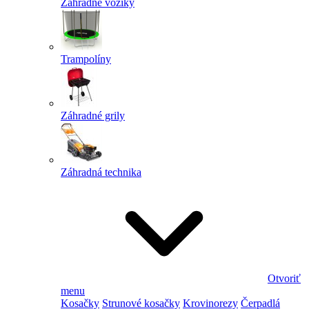
Záhradné vozíky
Trampolíny
Záhradné grily
Záhradná technika
Otvoriť
menu
Kosačky
Strunové kosačky
Krovinorezy
Čerpadlá