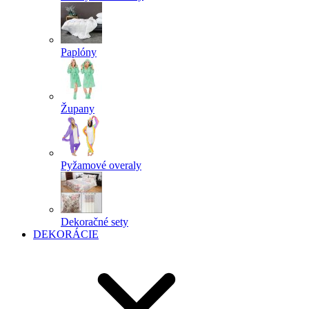
Paplóny
Župany
Pyžamové overaly
Dekoračné sety
DEKORÁCIE