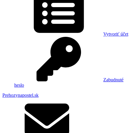
Vytvoriť účet
Zabudnuté
heslo
Prehozynapostel.sk