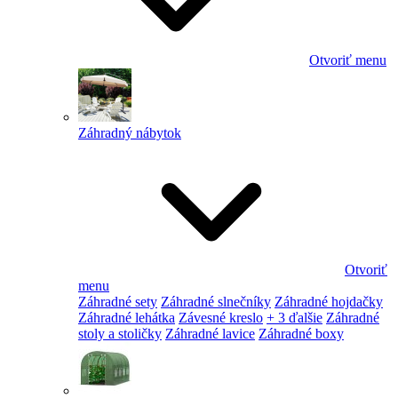
Otvoriť menu
Záhradný nábytok
Otvoriť
menu
Záhradné sety
Záhradné slnečníky
Záhradné hojdačky
Záhradné lehátka
Závesné kreslo
+ 3 ďalšie
Záhradné
stoly a stoličky
Záhradné lavice
Záhradné boxy