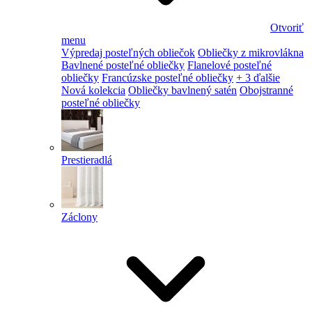
Otvoriť
menu
Výpredaj posteľných obliečok
Obliečky z mikrovlákna
Bavlnené posteľné obliečky
Flanelové posteľné
obliečky
Francúzske posteľné obliečky
+ 3 ďalšie
Nová kolekcia
Obliečky bavlnený satén
Obojstranné
posteľné obliečky
Prestieradlá
Záclony