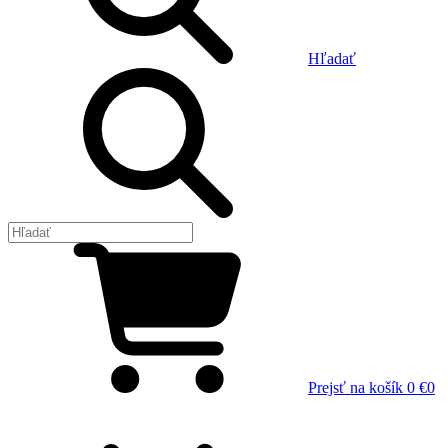
Hľadať
Prejsť na košík
0 €
0