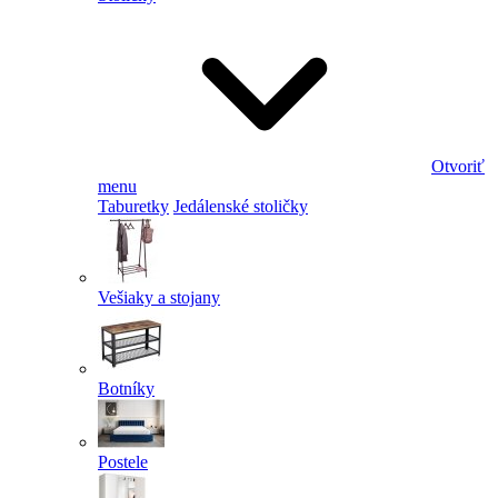
Otvoriť
menu
Taburetky
Jedálenské stoličky
Vešiaky a stojany
Botníky
Postele