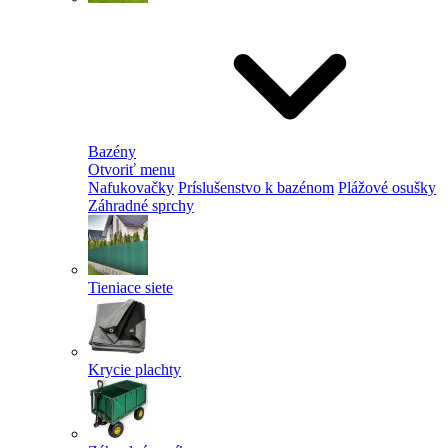
Bazény
Otvoriť menu
Nafukovačky
Príslušenstvo k bazénom
Plážové osušky
Záhradné sprchy
Tieniace siete
Krycie plachty