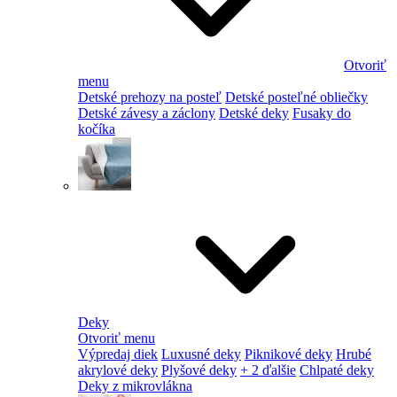
Otvoriť
menu
Detské prehozy na posteľ
Detské posteľné obliečky
Detské závesy a záclony
Detské deky
Fusaky do
kočíka
Deky
Otvoriť menu
Výpredaj diek
Luxusné deky
Piknikové deky
Hrubé
akrylové deky
Plyšové deky
+ 2 ďalšie
Chlpaté deky
Deky z mikrovlákna