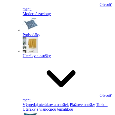
Otvoriť
menu
Moderné záclony
Podsedáky
Uteráky a osušky
Otvoriť
menu
Výpredaj uterákov a osušiek
Plážové osušky
Turban
Uteráky s vianočnou tematikou