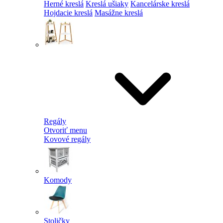
Herné kreslá
Kreslá ušiaky
Kancelárske kreslá
Hojdacie kreslá
Masážne kreslá
Regály
Otvoriť menu
Kovové regály
Komody
Stoličky