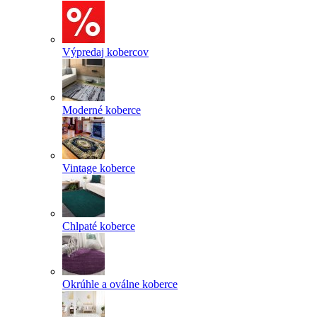
Výpredaj kobercov
Moderné koberce
Vintage koberce
Chlpaté koberce
Okrúhle a oválne koberce