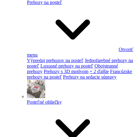
Prehozy na posteľ
Otvoriť
menu
Výpredaj prehozov na posteľ
Jednofarebné prehozy na
posteľ
Luxusné prehozy na posteľ
Obojstranné
prehozy
Prehozy s 3D motívom
+ 2 ďalšie
Francúzske
prehozy na posteľ
Prehozy na sedacie súpravy
Posteľné obliečky