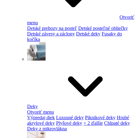
Otvoriť
menu
Detské prehozy na posteľ
Detské posteľné obliečky
Detské závesy a záclony
Detské deky
Fusaky do
kočíka
Deky
Otvoriť menu
Výpredaj diek
Luxusné deky
Piknikové deky
Hrubé
akrylové deky
Plyšové deky
+ 2 ďalšie
Chlpaté deky
Deky z mikrovlákna