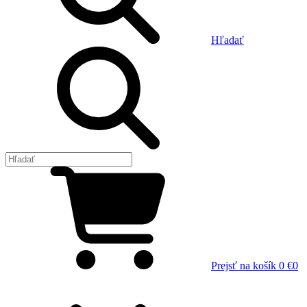
Hľadať
Prejsť na košík
0 €
0