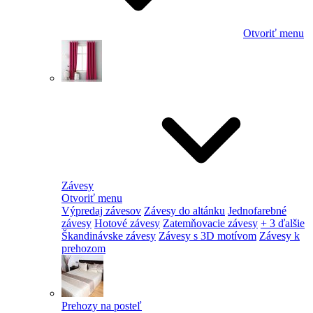
Otvoriť menu
Závesy
Otvoriť menu
Výpredaj závesov
Závesy do altánku
Jednofarebné
závesy
Hotové závesy
Zatemňovacie závesy
+ 3 ďalšie
Škandinávske závesy
Závesy s 3D motívom
Závesy k
prehozom
Prehozy na posteľ