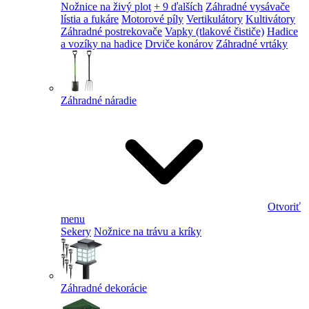
Nožnice na živý plot
+ 9 ďalších
Záhradné vysávače
lístia a fukáre
Motorové píly
Vertikulátory
Kultivátory
Záhradné postrekovače
Vapky (tlakové čističe)
Hadice
a vozíky na hadice
Drviče konárov
Záhradné vrtáky
Záhradné náradie
Otvoriť
menu
Sekery
Nožnice na trávu a kríky
Záhradné dekorácie