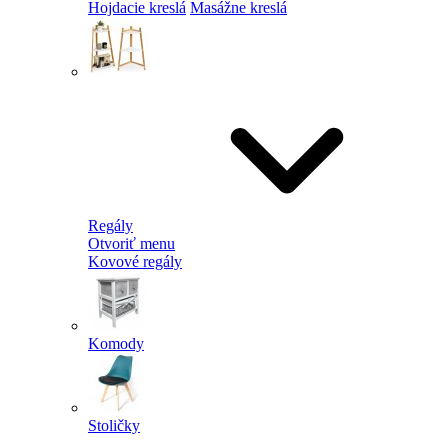
Hojdacie kreslá
Masážne kreslá
Regály
Otvoriť menu
Kovové regály
Komody
Stoličky