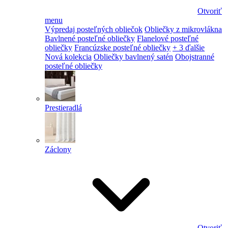
Otvoriť
menu
Výpredaj posteľných obliečok
Obliečky z mikrovlákna
Bavlnené posteľné obliečky
Flanelové posteľné
obliečky
Francúzske posteľné obliečky
+ 3 ďalšie
Nová kolekcia
Obliečky bavlnený satén
Obojstranné
posteľné obliečky
Prestieradlá
Záclony
Otvoriť