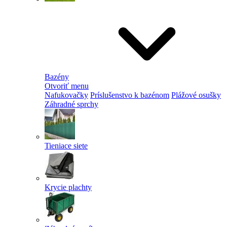
Bazény
Otvoriť menu
Nafukovačky
Príslušenstvo k bazénom
Plážové osušky
Záhradné sprchy
Tieniace siete
Krycie plachty