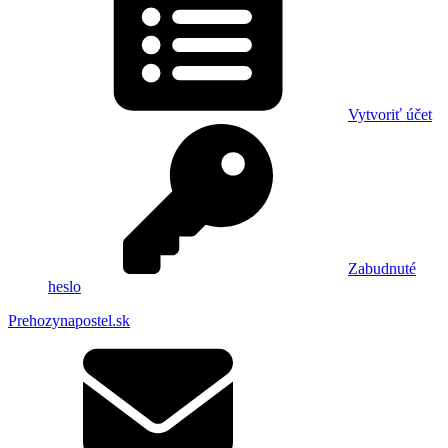
Vytvoriť účet
Zabudnuté
heslo
Prehozynapostel.sk