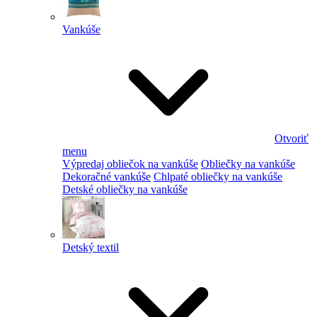
Vankúše
Otvoriť
menu
Výpredaj obliečok na vankúše
Obliečky na vankúše
Dekoračné vankúše
Chlpaté obliečky na vankúše
Detské obliečky na vankúše
Detský textil