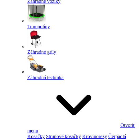
Záhradné vozíky
Trampolíny
Záhradné grily
Záhradná technika
Otvoriť
menu
Kosačky
Strunové kosačky
Krovinorezy
Čerpadlá