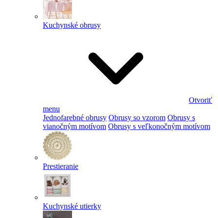
Kuchynské obrusy
Otvoriť
menu
Jednofarebné obrusy
Obrusy so vzorom
Obrusy s
vianočným motívom
Obrusy s veľkonočným motívom
Prestieranie
Kuchynské utierky