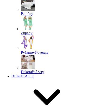
Paplóny
Župany
Pyžamové overaly
Dekoračné sety
DEKORÁCIE