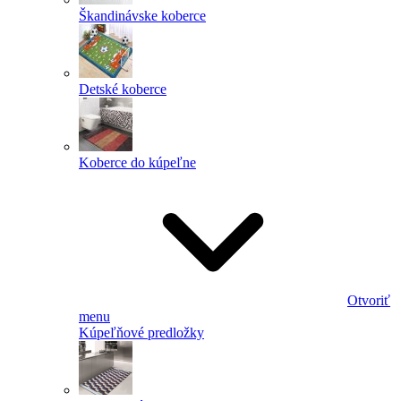
Škandinávske koberce
Detské koberce
Koberce do kúpeľne
Otvoriť
menu
Kúpeľňové predložky