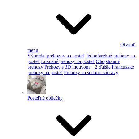
Otvoriť
menu
Výpredaj prehozov na posteľ
Jednofarebné prehozy na
posteľ
Luxusné prehozy na posteľ
Obojstranné
prehozy
Prehozy s 3D motívom
+ 2 ďalšie
Francúzske
prehozy na posteľ
Prehozy na sedacie súpravy
Posteľné obliečky