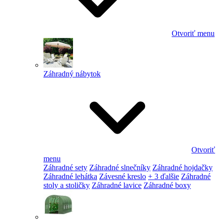
Otvoriť menu
Záhradný nábytok
Otvoriť
menu
Záhradné sety
Záhradné slnečníky
Záhradné hojdačky
Záhradné lehátka
Závesné kreslo
+ 3 ďalšie
Záhradné
stoly a stoličky
Záhradné lavice
Záhradné boxy