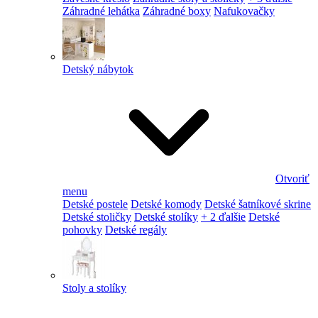
Záhradné lehátka
Záhradné boxy
Nafukovačky
Detský nábytok
Otvoriť
menu
Detské postele
Detské komody
Detské šatníkové skrine
Detské stoličky
Detské stolíky
+ 2 ďalšie
Detské
pohovky
Detské regály
Stoly a stolíky