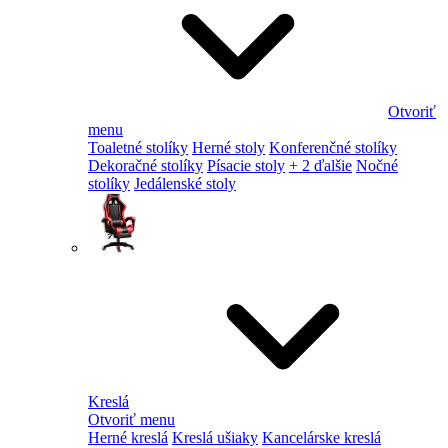
Otvoriť
menu
Toaletné stolíky
Herné stoly
Konferenčné stolíky
Dekoračné stolíky
Písacie stoly
+ 2 ďalšie
Nočné
stolíky
Jedálenské stoly
Kreslá
Otvoriť menu
Herné kreslá
Kreslá ušiaky
Kancelárske kreslá