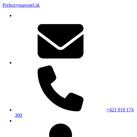
Prehozynapostel.sk
+421 919 174
300