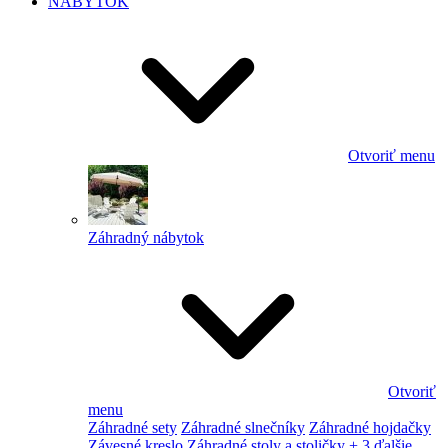
NÁBYTOK
Otvoriť menu
Záhradný nábytok
Otvoriť
menu
Záhradné sety
Záhradné slnečníky
Záhradné hojdačky
Závesné kreslo
Záhradné stoly a stoličky
+ 3 ďalšie