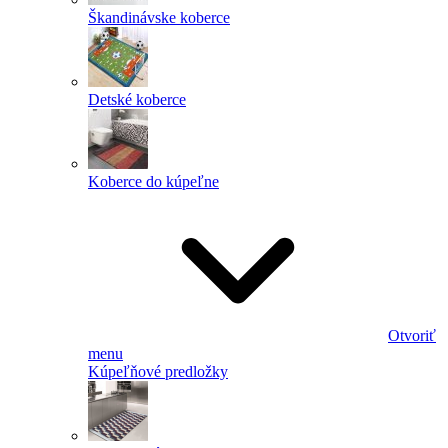
Škandinávske koberce
Detské koberce
Koberce do kúpeľne
Otvoriť
menu
Kúpeľňové predložky