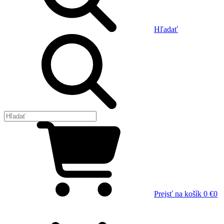
Hľadať
Prejsť na košík
0 €
0