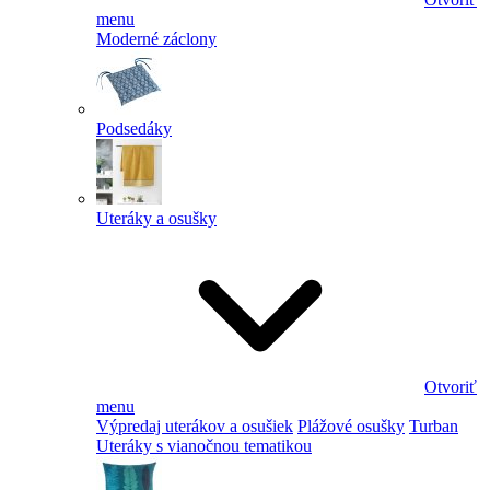
menu
Moderné záclony
Podsedáky
Uteráky a osušky
Otvoriť
menu
Výpredaj uterákov a osušiek
Plážové osušky
Turban
Uteráky s vianočnou tematikou