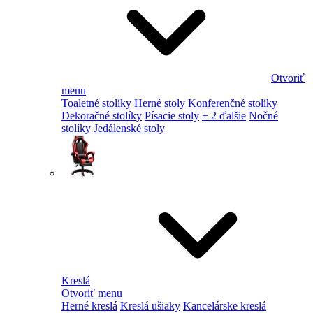
Otvoriť
menu
Toaletné stolíky
Herné stoly
Konferenčné stolíky
Dekoračné stolíky
Písacie stoly
+ 2 ďalšie
Nočné
stolíky
Jedálenské stoly
Kreslá
Otvoriť menu
Herné kreslá
Kreslá ušiaky
Kancelárske kreslá