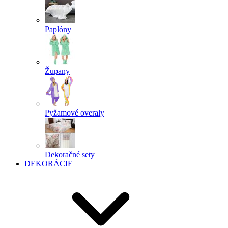
Paplóny
Župany
Pyžamové overaly
Dekoračné sety
DEKORÁCIE