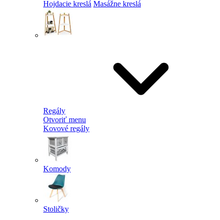
Hojdacie kreslá
Masážne kreslá
Regály
Otvoriť menu
Kovové regály
Komody
Stoličky