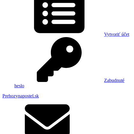
Vytvoriť účet
Zabudnuté
heslo
Prehozynapostel.sk