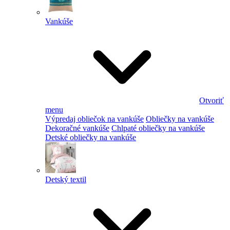
Vankúše
Otvoriť
menu
Výpredaj obliečok na vankúše
Obliečky na vankúše
Dekoračné vankúše
Chlpaté obliečky na vankúše
Detské obliečky na vankúše
Detský textil