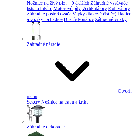
Nožnice na živý plot
+ 9 ďalších
Záhradné vysávače
lístia a fukáre
Motorové píly
Vertikulátory
Kultivátory
Záhradné postrekovače
Vapky (tlakové čističe)
Hadice
a vozíky na hadice
Drviče konárov
Záhradné vrtáky
Záhradné náradie
Otvoriť
menu
Sekery
Nožnice na trávu a kríky
Záhradné dekorácie