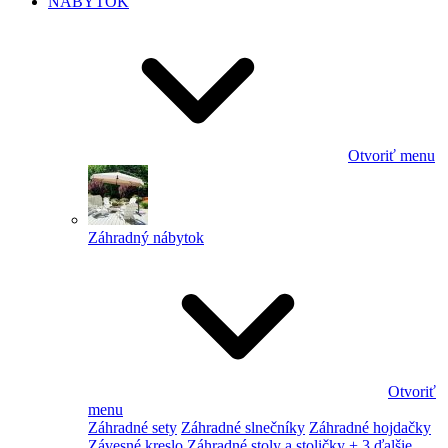
NÁBYTOK
Otvoriť menu
Záhradný nábytok
Otvoriť
menu
Záhradné sety
Záhradné slnečníky
Záhradné hojdačky
Závesné kreslo
Záhradné stoly a stoličky
+ 3 ďalšie