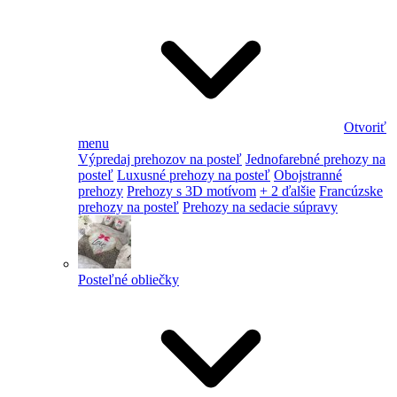
Otvoriť
menu
Výpredaj prehozov na posteľ
Jednofarebné prehozy na
posteľ
Luxusné prehozy na posteľ
Obojstranné
prehozy
Prehozy s 3D motívom
+ 2 ďalšie
Francúzske
prehozy na posteľ
Prehozy na sedacie súpravy
Posteľné obliečky