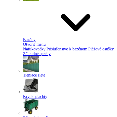
Bazény
Otvoriť menu
Nafukovačky
Príslušenstvo k bazénom
Plážové osušky
Záhradné sprchy
Tieniace siete
Krycie plachty