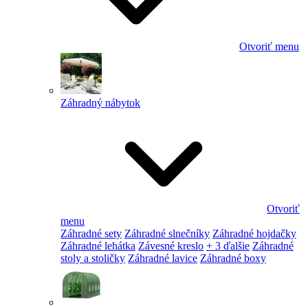
Otvoriť menu
Záhradný nábytok
Otvoriť
menu
Záhradné sety
Záhradné slnečníky
Záhradné hojdačky
Záhradné lehátka
Závesné kreslo
+ 3 ďalšie
Záhradné
stoly a stoličky
Záhradné lavice
Záhradné boxy