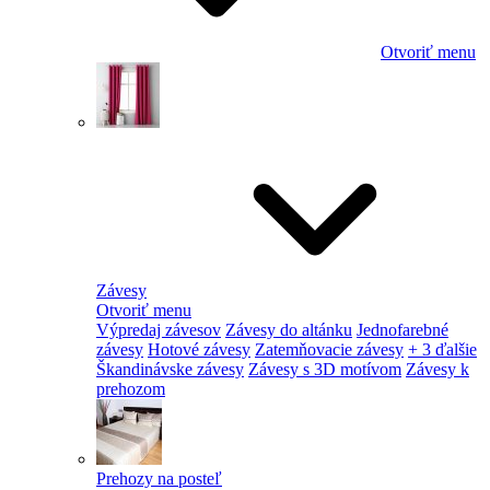
Otvoriť menu
Závesy
Otvoriť menu
Výpredaj závesov
Závesy do altánku
Jednofarebné
závesy
Hotové závesy
Zatemňovacie závesy
+ 3 ďalšie
Škandinávske závesy
Závesy s 3D motívom
Závesy k
prehozom
Prehozy na posteľ