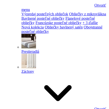
Otvoriť
menu
Výpredaj posteľných obliečok
Obliečky z mikrovlákna
Bavlnené posteľné obliečky
Flanelové posteľné
obliečky
Francúzske posteľné obliečky
+ 3 ďalšie
Nová kolekcia
Obliečky bavlnený satén
Obojstranné
posteľné obliečky
Prestieradlá
Záclony
Otvoriť