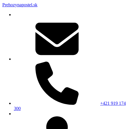
Prehozynapostel.sk
+421 919 174
300