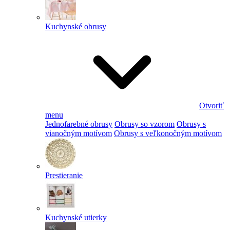
Kuchynské obrusy
Otvoriť
menu
Jednofarebné obrusy
Obrusy so vzorom
Obrusy s
vianočným motívom
Obrusy s veľkonočným motívom
Prestieranie
Kuchynské utierky