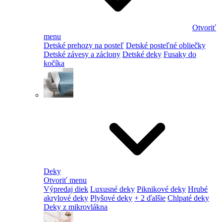
Otvoriť
menu
Detské prehozy na posteľ
Detské posteľné obliečky
Detské závesy a záclony
Detské deky
Fusaky do
kočíka
Deky
Otvoriť menu
Výpredaj diek
Luxusné deky
Piknikové deky
Hrubé
akrylové deky
Plyšové deky
+ 2 ďalšie
Chlpaté deky
Deky z mikrovlákna