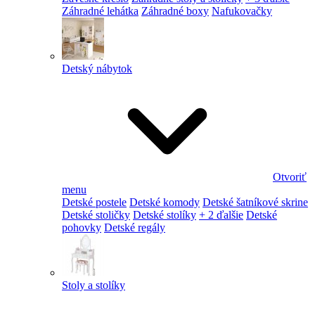
Záhradné lehátka
Záhradné boxy
Nafukovačky
Detský nábytok
Otvoriť
menu
Detské postele
Detské komody
Detské šatníkové skrine
Detské stoličky
Detské stolíky
+ 2 ďalšie
Detské
pohovky
Detské regály
Stoly a stolíky