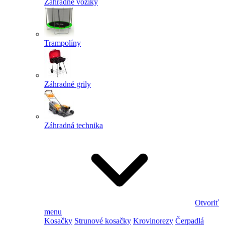
Záhradné vozíky
Trampolíny
Záhradné grily
Záhradná technika
Otvoriť
menu
Kosačky
Strunové kosačky
Krovinorezy
Čerpadlá