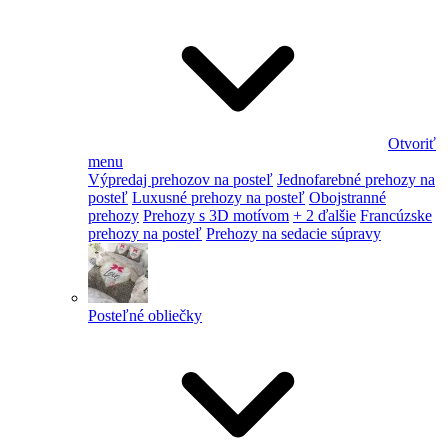
Otvoriť
menu
Výpredaj prehozov na posteľ
Jednofarebné prehozy na
posteľ
Luxusné prehozy na posteľ
Obojstranné
prehozy
Prehozy s 3D motívom
+ 2 ďalšie
Francúzske
prehozy na posteľ
Prehozy na sedacie súpravy
Posteľné obliečky