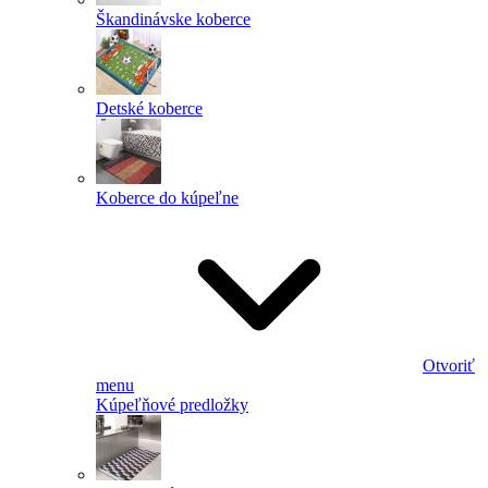
Škandinávske koberce
Detské koberce
Koberce do kúpeľne
Otvoriť
menu
Kúpeľňové predložky