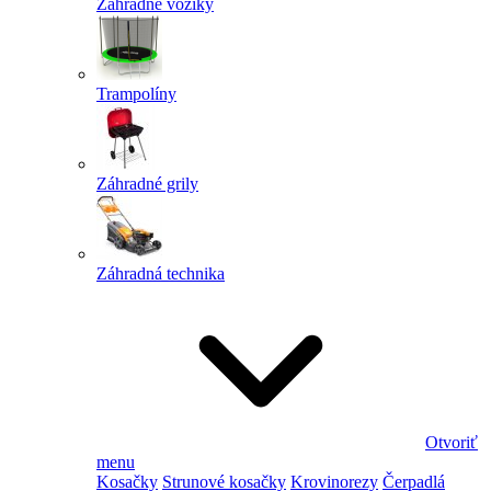
Záhradné vozíky
Trampolíny
Záhradné grily
Záhradná technika
Otvoriť
menu
Kosačky
Strunové kosačky
Krovinorezy
Čerpadlá