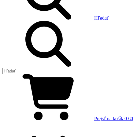
Hľadať
Prejsť na košík
0 €
0