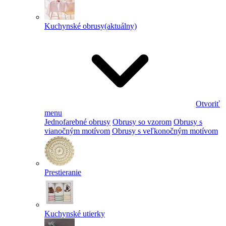
Kuchynské obrusy
(aktuálny)
Otvoriť
menu
Jednofarebné obrusy
Obrusy so vzorom
Obrusy s
vianočným motívom
Obrusy s veľkonočným motívom
Prestieranie
Kuchynské utierky