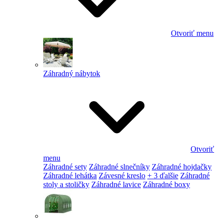
Otvoriť menu
Záhradný nábytok
Otvoriť
menu
Záhradné sety
Záhradné slnečníky
Záhradné hojdačky
Záhradné lehátka
Závesné kreslo
+ 3 ďalšie
Záhradné
stoly a stoličky
Záhradné lavice
Záhradné boxy