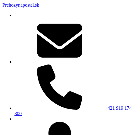
Prehozynapostel.sk
+421 919 174
300