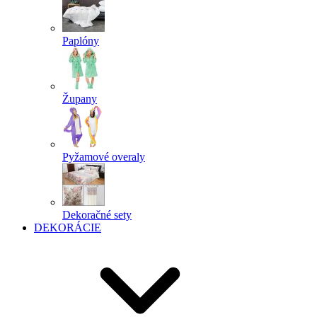
Paplóny
Župany
Pyžamové overaly
Dekoračné sety
DEKORÁCIE