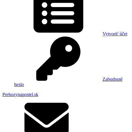
Vytvoriť účet
Zabudnuté
heslo
Prehozynapostel.sk