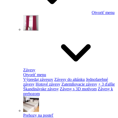
Otvoriť menu
Závesy
Otvoriť menu
Výpredaj závesov
Závesy do altánku
Jednofarebné
závesy
Hotové závesy
Zatemňovacie závesy
+ 3 ďalšie
Škandinávske závesy
Závesy s 3D motívom
Závesy k
prehozom
Prehozy na posteľ