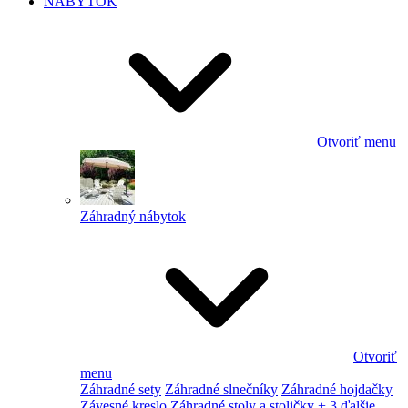
NÁBYTOK
Otvoriť menu
Záhradný nábytok
Otvoriť
menu
Záhradné sety
Záhradné slnečníky
Záhradné hojdačky
Závesné kreslo
Záhradné stoly a stoličky
+ 3 ďalšie