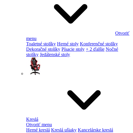
Otvoriť
menu
Toaletné stolíky
Herné stoly
Konferenčné stolíky
Dekoračné stolíky
Písacie stoly
+ 2 ďalšie
Nočné
stolíky
Jedálenské stoly
Kreslá
Otvoriť menu
Herné kreslá
Kreslá ušiaky
Kancelárske kreslá