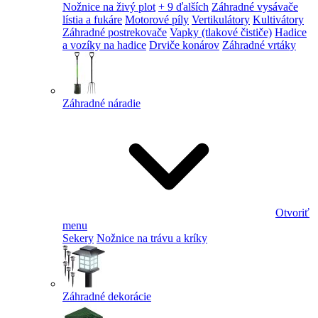
Nožnice na živý plot
+ 9 ďalších
Záhradné vysávače
lístia a fukáre
Motorové píly
Vertikulátory
Kultivátory
Záhradné postrekovače
Vapky (tlakové čističe)
Hadice
a vozíky na hadice
Drviče konárov
Záhradné vrtáky
Záhradné náradie
Otvoriť
menu
Sekery
Nožnice na trávu a kríky
Záhradné dekorácie