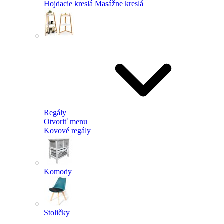
Hojdacie kreslá
Masážne kreslá
Regály
Otvoriť menu
Kovové regály
Komody
Stoličky