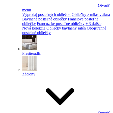
Otvoriť
menu
Výpredaj posteľných obliečok
Obliečky z mikrovlákna
Bavlnené posteľné obliečky
Flanelové posteľné
obliečky
Francúzske posteľné obliečky
+ 3 ďalšie
Nová kolekcia
Obliečky bavlnený satén
Obojstranné
posteľné obliečky
Prestieradlá
Záclony
Otvoriť