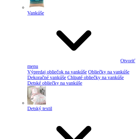
Vankúše
Otvoriť
menu
Výpredaj obliečok na vankúše
Obliečky na vankúše
Dekoračné vankúše
Chlpaté obliečky na vankúše
Detské obliečky na vankúše
Detský textil