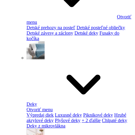
Otvoriť
menu
Detské prehozy na posteľ
Detské posteľné obliečky
Detské závesy a záclony
Detské deky
Fusaky do
kočíka
Deky
Otvoriť menu
Výpredaj diek
Luxusné deky
Piknikové deky
Hrubé
akrylové deky
Plyšové deky
+ 2 ďalšie
Chlpaté deky
Deky z mikrovlákna