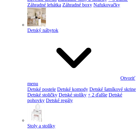
Záhradné lehátka
Záhradné boxy
Nafukovačky
Detský nábytok
Otvoriť
menu
Detské postele
Detské komody
Detské šatníkové skrine
Detské stoličky
Detské stolíky
+ 2 ďalšie
Detské
pohovky
Detské regály
Stoly a stolíky