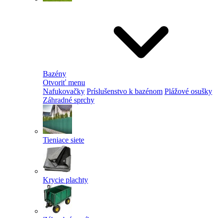
Bazény
Otvoriť menu
Nafukovačky
Príslušenstvo k bazénom
Plážové osušky
Záhradné sprchy
Tieniace siete
Krycie plachty