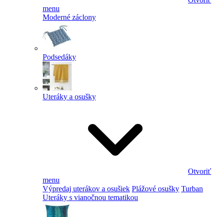
menu
Moderné záclony
Podsedáky
Uteráky a osušky
Otvoriť
menu
Výpredaj uterákov a osušiek
Plážové osušky
Turban
Uteráky s vianočnou tematikou