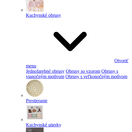
Kuchynské obrusy
Otvoriť
menu
Jednofarebné obrusy
Obrusy so vzorom
Obrusy s
vianočným motívom
Obrusy s veľkonočným motívom
Prestieranie
Kuchynské utierky