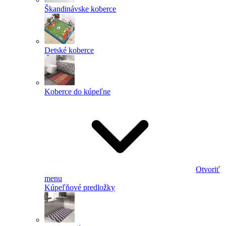
Škandinávske koberce
Detské koberce
Koberce do kúpeľne
Otvoriť
menu
Kúpeľňové predložky