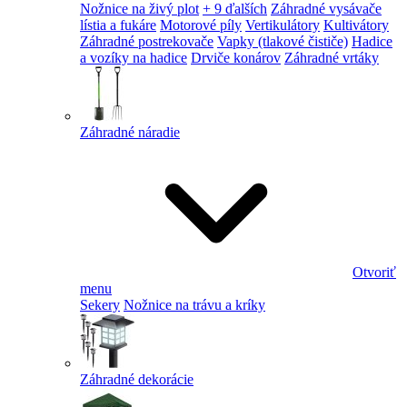
Nožnice na živý plot
+ 9 ďalších
Záhradné vysávače
lístia a fukáre
Motorové píly
Vertikulátory
Kultivátory
Záhradné postrekovače
Vapky (tlakové čističe)
Hadice
a vozíky na hadice
Drviče konárov
Záhradné vrtáky
Záhradné náradie
Otvoriť
menu
Sekery
Nožnice na trávu a kríky
Záhradné dekorácie