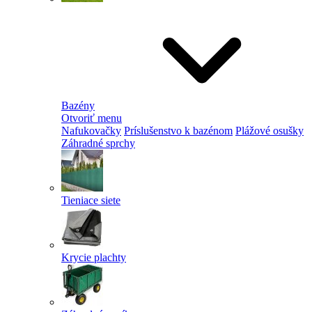
Bazény
Otvoriť menu
Nafukovačky
Príslušenstvo k bazénom
Plážové osušky
Záhradné sprchy
Tieniace siete
Krycie plachty