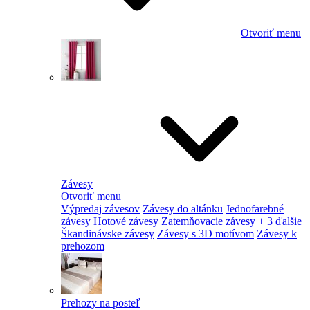
Otvoriť menu
Závesy
Otvoriť menu
Výpredaj závesov
Závesy do altánku
Jednofarebné
závesy
Hotové závesy
Zatemňovacie závesy
+ 3 ďalšie
Škandinávske závesy
Závesy s 3D motívom
Závesy k
prehozom
Prehozy na posteľ