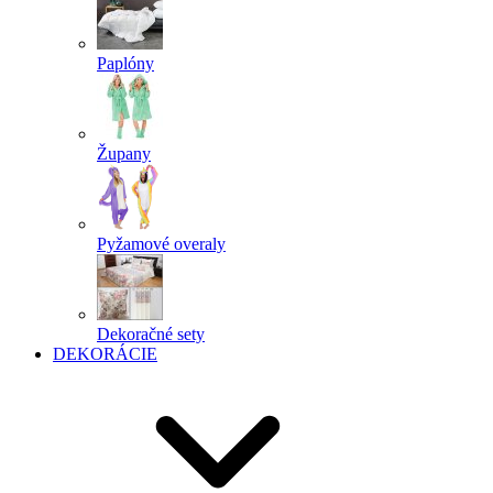
Paplóny
Župany
Pyžamové overaly
Dekoračné sety
DEKORÁCIE