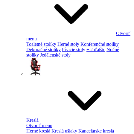
Otvoriť
menu
Toaletné stolíky
Herné stoly
Konferenčné stolíky
Dekoračné stolíky
Písacie stoly
+ 2 ďalšie
Nočné
stolíky
Jedálenské stoly
Kreslá
Otvoriť menu
Herné kreslá
Kreslá ušiaky
Kancelárske kreslá