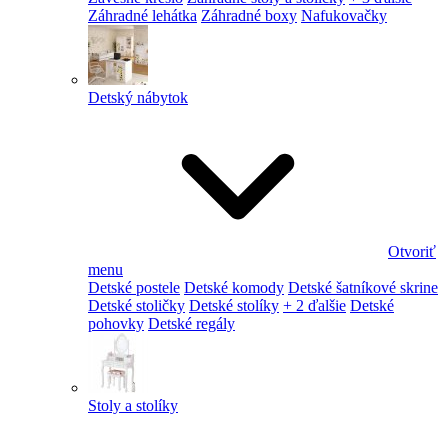
Záhradné lehátka
Záhradné boxy
Nafukovačky
Detský nábytok
Otvoriť
menu
Detské postele
Detské komody
Detské šatníkové skrine
Detské stoličky
Detské stolíky
+ 2 ďalšie
Detské
pohovky
Detské regály
Stoly a stolíky