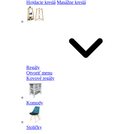
Hojdacie kreslá
Masážne kreslá
Regály
Otvoriť menu
Kovové regály
Komody
Stoličky