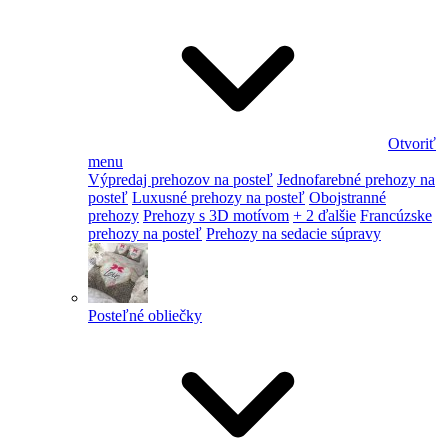
Otvoriť
menu
Výpredaj prehozov na posteľ
Jednofarebné prehozy na
posteľ
Luxusné prehozy na posteľ
Obojstranné
prehozy
Prehozy s 3D motívom
+ 2 ďalšie
Francúzske
prehozy na posteľ
Prehozy na sedacie súpravy
Posteľné obliečky