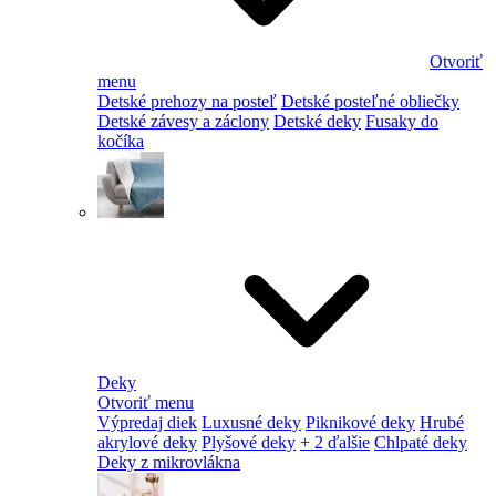
Otvoriť
menu
Detské prehozy na posteľ
Detské posteľné obliečky
Detské závesy a záclony
Detské deky
Fusaky do
kočíka
Deky
Otvoriť menu
Výpredaj diek
Luxusné deky
Piknikové deky
Hrubé
akrylové deky
Plyšové deky
+ 2 ďalšie
Chlpaté deky
Deky z mikrovlákna