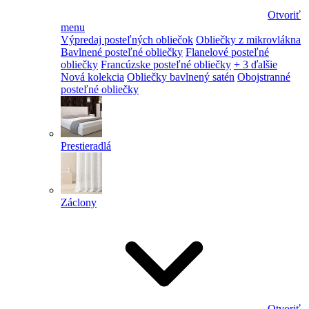
Otvoriť
menu
Výpredaj posteľných obliečok
Obliečky z mikrovlákna
Bavlnené posteľné obliečky
Flanelové posteľné
obliečky
Francúzske posteľné obliečky
+ 3 ďalšie
Nová kolekcia
Obliečky bavlnený satén
Obojstranné
posteľné obliečky
Prestieradlá
Záclony
Otvoriť