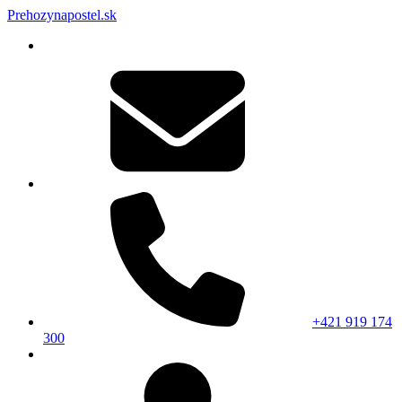
Prehozynapostel.sk
+421 919 174
300