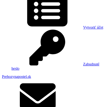
Vytvoriť účet
Zabudnuté
heslo
Prehozynapostel.sk