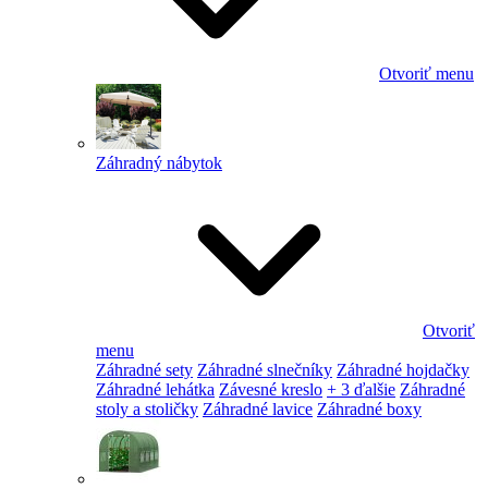
Otvoriť menu
Záhradný nábytok
Otvoriť
menu
Záhradné sety
Záhradné slnečníky
Záhradné hojdačky
Záhradné lehátka
Závesné kreslo
+ 3 ďalšie
Záhradné
stoly a stoličky
Záhradné lavice
Záhradné boxy