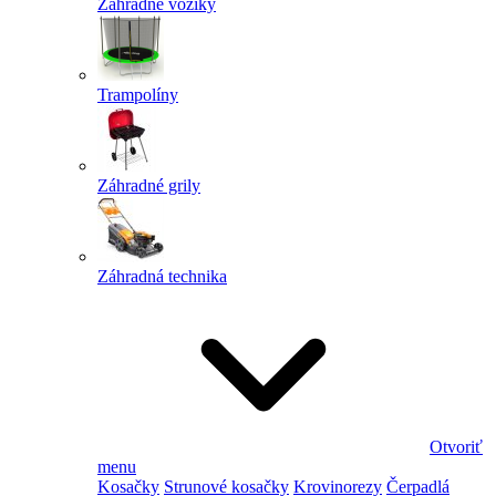
Záhradné vozíky
Trampolíny
Záhradné grily
Záhradná technika
Otvoriť
menu
Kosačky
Strunové kosačky
Krovinorezy
Čerpadlá