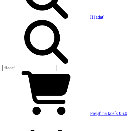
Hľadať
Prejsť na košík
0 €
0