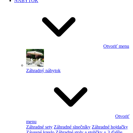
NÁBYTOK
Otvoriť menu
Záhradný nábytok
Otvoriť
menu
Záhradné sety
Záhradné slnečníky
Záhradné hojdačky
Závesné kreslo
Záhradné stoly a stoličky
+ 3 ďalšie