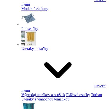
menu
Moderné záclony
Podsedáky
Uteráky a osušky
Otvoriť
menu
Výpredaj uterákov a osušiek
Plážové osušky
Turban
Uteráky s vianočnou tematikou