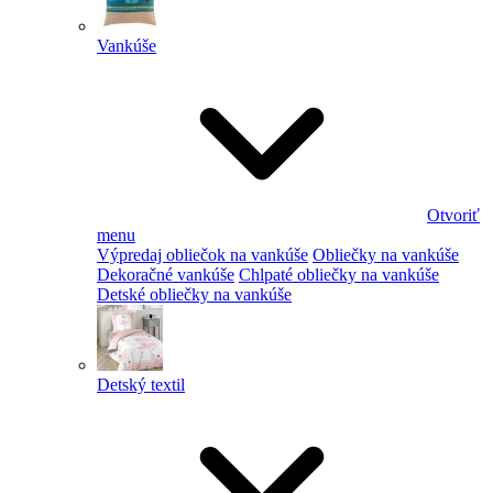
Vankúše
Otvoriť
menu
Výpredaj obliečok na vankúše
Obliečky na vankúše
Dekoračné vankúše
Chlpaté obliečky na vankúše
Detské obliečky na vankúše
Detský textil