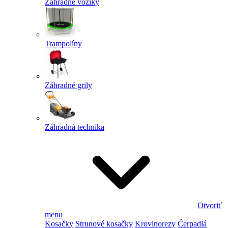
Záhradné vozíky
Trampolíny
Záhradné grily
Záhradná technika
Otvoriť
menu
Kosačky
Strunové kosačky
Krovinorezy
Čerpadlá