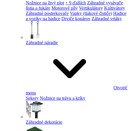
Nožnice na živý plot
+ 9 ďalších
Záhradné vysávače
lístia a fukáre
Motorové píly
Vertikulátory
Kultivátory
Záhradné postrekovače
Vapky (tlakové čističe)
Hadice
a vozíky na hadice
Drviče konárov
Záhradné vrtáky
Záhradné náradie
Otvoriť
menu
Sekery
Nožnice na trávu a kríky
Záhradné dekorácie