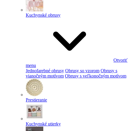
Kuchynské obrusy
Otvoriť
menu
Jednofarebné obrusy
Obrusy so vzorom
Obrusy s
vianočným motívom
Obrusy s veľkonočným motívom
Prestieranie
Kuchynské utierky