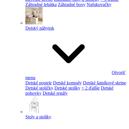
Záhradné lehátka
Záhradné boxy
Nafukovačky
Detský nábytok
Otvoriť
menu
Detské postele
Detské komody
Detské šatníkové skrine
Detské stoličky
Detské stolíky
+ 2 ďalšie
Detské
pohovky
Detské regály
Stoly a stolíky