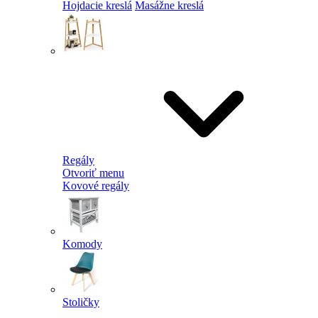
Hojdacie kreslá
Masážne kreslá
Regály
Otvoriť menu
Kovové regály
Komody
Stoličky