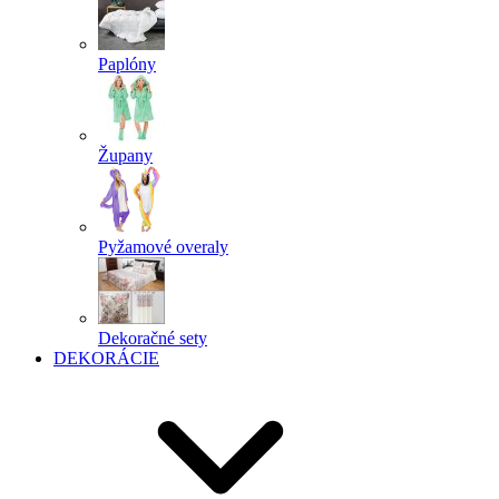
Paplóny
Župany
Pyžamové overaly
Dekoračné sety
DEKORÁCIE