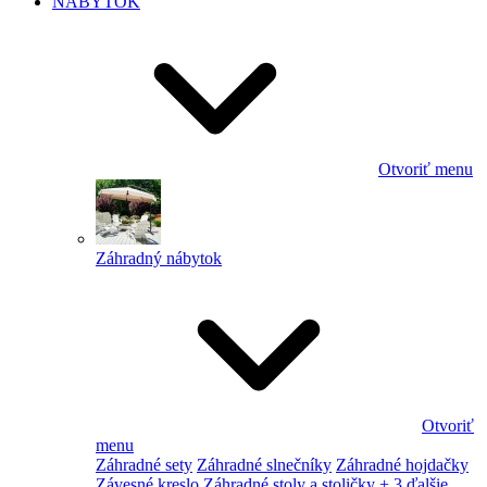
NÁBYTOK
Otvoriť menu
Záhradný nábytok
Otvoriť
menu
Záhradné sety
Záhradné slnečníky
Záhradné hojdačky
Závesné kreslo
Záhradné stoly a stoličky
+ 3 ďalšie