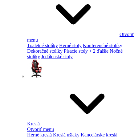
Otvoriť
menu
Toaletné stolíky
Herné stoly
Konferenčné stolíky
Dekoračné stolíky
Písacie stoly
+ 2 ďalšie
Nočné
stolíky
Jedálenské stoly
Kreslá
Otvoriť menu
Herné kreslá
Kreslá ušiaky
Kancelárske kreslá