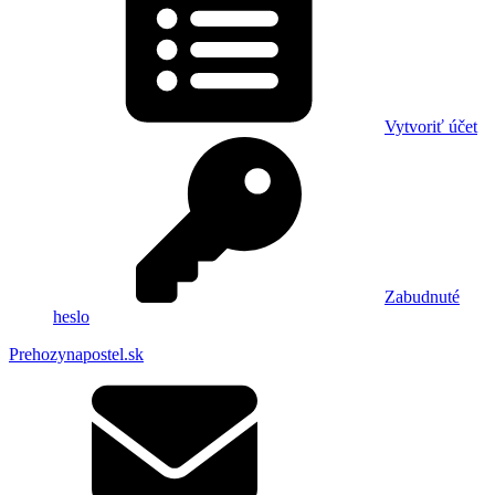
Vytvoriť účet
Zabudnuté
heslo
Prehozynapostel.sk