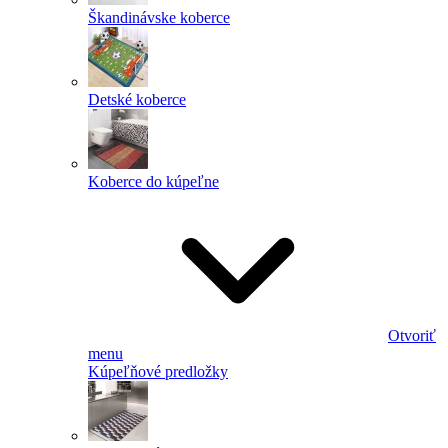
Škandinávske koberce
Detské koberce
Koberce do kúpeľne
Otvoriť
menu
Kúpeľňové predložky