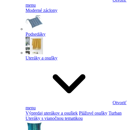
menu
Moderné záclony
Podsedáky
Uteráky a osušky
Otvoriť
menu
Výpredaj uterákov a osušiek
Plážové osušky
Turban
Uteráky s vianočnou tematikou