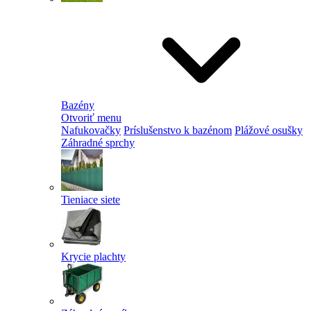
Bazény
Otvoriť menu
Nafukovačky
Príslušenstvo k bazénom
Plážové osušky
Záhradné sprchy
Tieniace siete
Krycie plachty