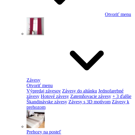
Otvoriť menu
Závesy
Otvoriť menu
Výpredaj závesov
Závesy do altánku
Jednofarebné
závesy
Hotové závesy
Zatemňovacie závesy
+ 3 ďalšie
Škandinávske závesy
Závesy s 3D motívom
Závesy k
prehozom
Prehozy na posteľ