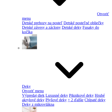
Otvoriť
menu
Detské prehozy na posteľ
Detské posteľné obliečky
Detské závesy a záclony
Detské deky
Fusaky do
kočíka
Deky
Otvoriť menu
Výpredaj diek
Luxusné deky
Piknikové deky
Hrubé
akrylové deky
Plyšové deky
+ 2 ďalšie
Chlpaté deky
Deky z mikrovlákna