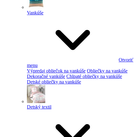
Vankúše
Otvoriť
menu
Výpredaj obliečok na vankúše
Obliečky na vankúše
Dekoračné vankúše
Chlpaté obliečky na vankúše
Detské obliečky na vankúše
Detský textil