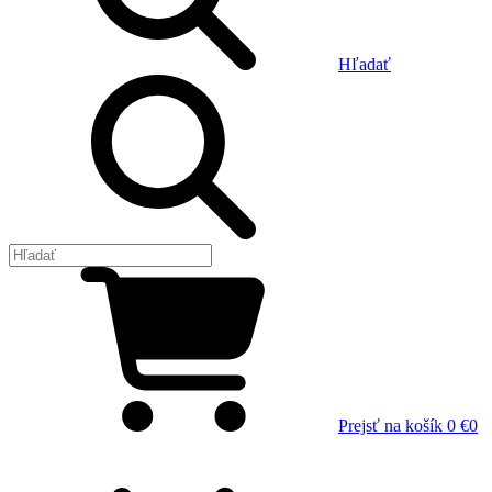
Hľadať
Prejsť na košík
0 €
0