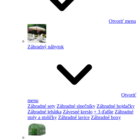
Otvoriť menu
Záhradný nábytok
Otvoriť
menu
Záhradné sety
Záhradné slnečníky
Záhradné hojdačky
Záhradné lehátka
Závesné kreslo
+ 3 ďalšie
Záhradné
stoly a stoličky
Záhradné lavice
Záhradné boxy