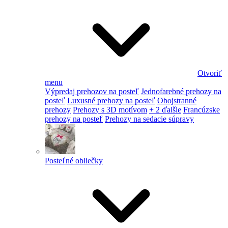
Otvoriť
menu
Výpredaj prehozov na posteľ
Jednofarebné prehozy na
posteľ
Luxusné prehozy na posteľ
Obojstranné
prehozy
Prehozy s 3D motívom
+ 2 ďalšie
Francúzske
prehozy na posteľ
Prehozy na sedacie súpravy
Posteľné obliečky