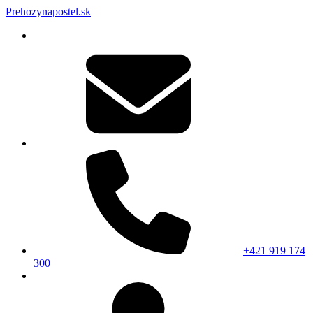
Prehozynapostel.sk
+421 919 174
300