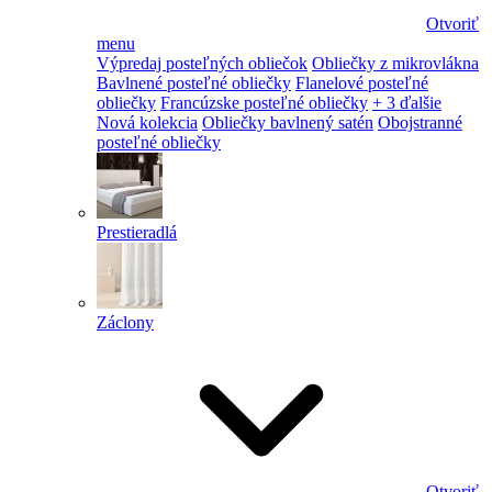
Otvoriť
menu
Výpredaj posteľných obliečok
Obliečky z mikrovlákna
Bavlnené posteľné obliečky
Flanelové posteľné
obliečky
Francúzske posteľné obliečky
+ 3 ďalšie
Nová kolekcia
Obliečky bavlnený satén
Obojstranné
posteľné obliečky
Prestieradlá
Záclony
Otvoriť