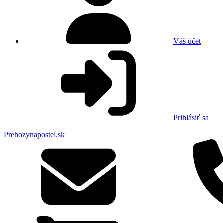
Váš účet
Prihlásiť sa
Prehozynapostel.sk