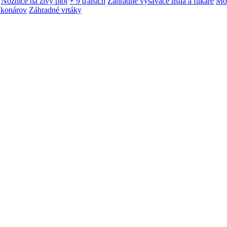
Nožnice na živý plot
+ 9 ďalších
Záhradné vysávače lístia a fukáre
Mot
 konárov
Záhradné vrtáky