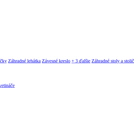
ačky
Záhradné lehátka
Závesné kreslo
+ 3 ďalšie
Záhradné stoly a stoli
etináče