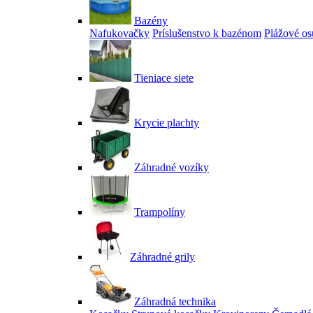
Bazény
Nafukovačky
Príslušenstvo k bazénom
Plážové os
Tieniace siete
Krycie plachty
Záhradné vozíky
Trampolíny
Záhradné grily
Záhradná technika