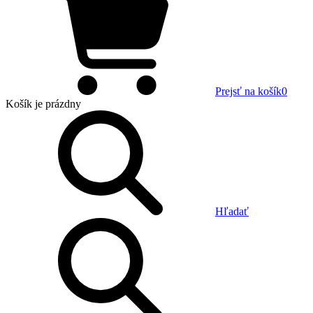
Prejsť na košík
0
Košík
je prázdny
Hľadať