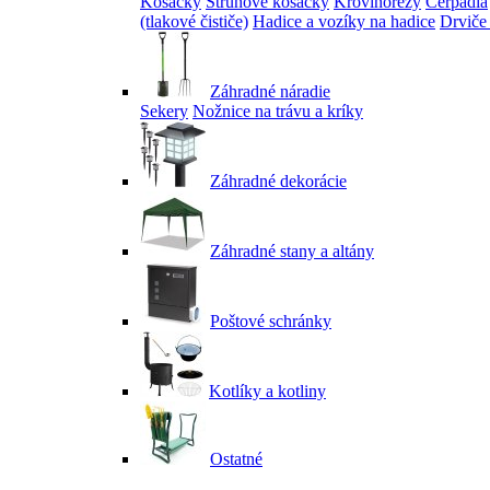
Kosačky
Strunové kosačky
Krovinorezy
Čerpadlá
(tlakové čističe)
Hadice a vozíky na hadice
Drviče
Záhradné náradie
Sekery
Nožnice na trávu a kríky
Záhradné dekorácie
Záhradné stany a altány
Poštové schránky
Kotlíky a kotliny
Ostatné