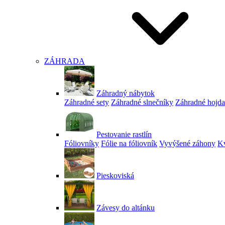
ZÁHRADA
Záhradný nábytok
Záhradné sety
Záhradné slnečníky
Záhradné hojd
Pestovanie rastlín
Fóliovníky
Fólie na fóliovník
Vyvýšené záhony
Kv
Pieskoviská
Závesy do altánku