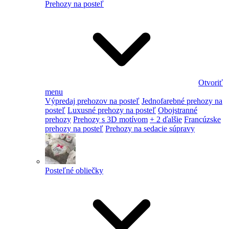
Prehozy na posteľ
Otvoriť
menu
Výpredaj prehozov na posteľ
Jednofarebné prehozy na
posteľ
Luxusné prehozy na posteľ
Obojstranné
prehozy
Prehozy s 3D motívom
+ 2 ďalšie
Francúzske
prehozy na posteľ
Prehozy na sedacie súpravy
Posteľné obliečky