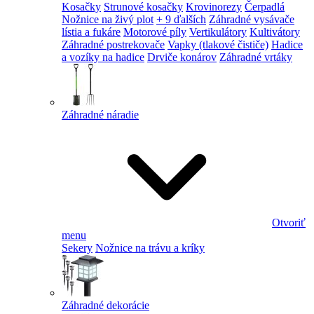
Kosačky
Strunové kosačky
Krovinorezy
Čerpadlá
Nožnice na živý plot
+ 9 ďalších
Záhradné vysávače
lístia a fukáre
Motorové píly
Vertikulátory
Kultivátory
Záhradné postrekovače
Vapky (tlakové čističe)
Hadice
a vozíky na hadice
Drviče konárov
Záhradné vrtáky
Záhradné náradie
Otvoriť
menu
Sekery
Nožnice na trávu a kríky
Záhradné dekorácie