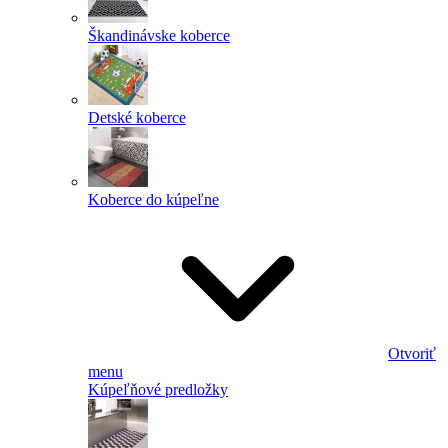
Škandinávske koberce
Detské koberce
Koberce do kúpeľne
Otvoriť
menu
Kúpeľňové predložky