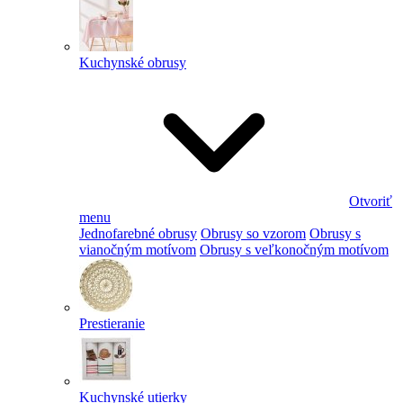
Kuchynské obrusy
Otvoriť
menu
Jednofarebné obrusy
Obrusy so vzorom
Obrusy s
vianočným motívom
Obrusy s veľkonočným motívom
Prestieranie
Kuchynské utierky