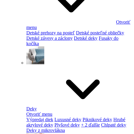
Otvoriť
menu
Detské prehozy na posteľ
Detské posteľné obliečky
Detské závesy a záclony
Detské deky
Fusaky do
kočíka
Deky
Otvoriť menu
Výpredaj diek
Luxusné deky
Piknikové deky
Hrubé
akrylové deky
Plyšové deky
+ 2 ďalšie
Chlpaté deky
Deky z mikrovlákna