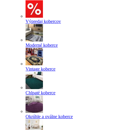
Výpredaj kobercov
Moderné koberce
Vintage koberce
Chlpaté koberce
Okrúhle a oválne koberce