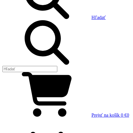
Hľadať
Prejsť na košík
0 €
0