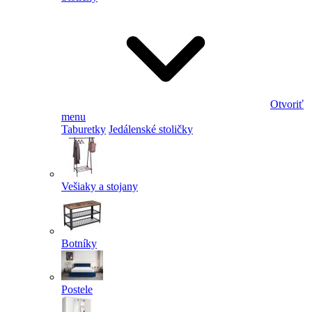
Otvoriť
menu
Taburetky
Jedálenské stoličky
Vešiaky a stojany
Botníky
Postele