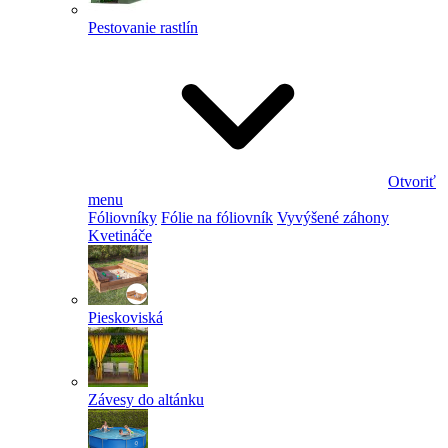
Pestovanie rastlín
Otvoriť
menu
Fóliovníky
Fólie na fóliovník
Vyvýšené záhony
Kvetináče
Pieskoviská
Závesy do altánku