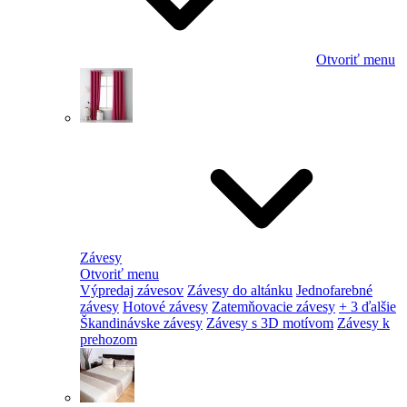
Otvoriť menu
Závesy
Otvoriť menu
Výpredaj závesov
Závesy do altánku
Jednofarebné
závesy
Hotové závesy
Zatemňovacie závesy
+ 3 ďalšie
Škandinávske závesy
Závesy s 3D motívom
Závesy k
prehozom