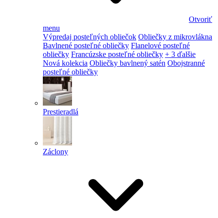
Otvoriť
menu
Výpredaj posteľných obliečok
Obliečky z mikrovlákna
Bavlnené posteľné obliečky
Flanelové posteľné
obliečky
Francúzske posteľné obliečky
+ 3 ďalšie
Nová kolekcia
Obliečky bavlnený satén
Obojstranné
posteľné obliečky
Prestieradlá
Záclony