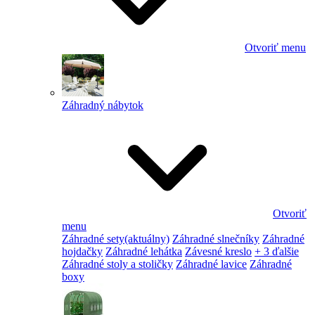
Otvoriť menu
Záhradný nábytok
Otvoriť
menu
Záhradné sety
(aktuálny)
Záhradné slnečníky
Záhradné
hojdačky
Záhradné lehátka
Závesné kreslo
+ 3 ďalšie
Záhradné stoly a stoličky
Záhradné lavice
Záhradné
boxy