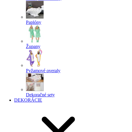
Paplóny
Župany
Pyžamové overaly
Dekoračné sety
DEKORÁCIE