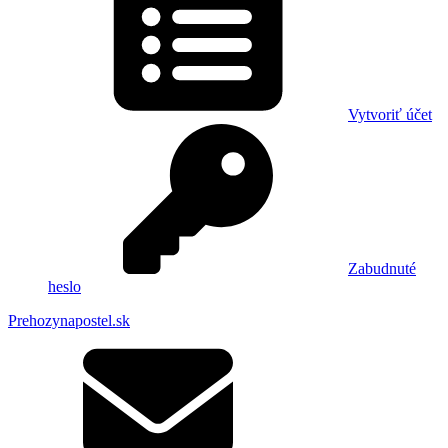
Vytvoriť účet
Zabudnuté
heslo
Prehozynapostel.sk