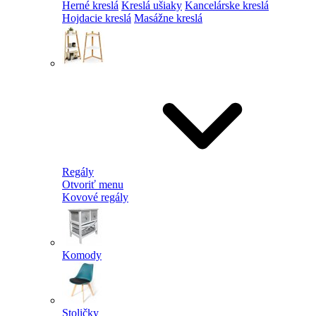
Herné kreslá
Kreslá ušiaky
Kancelárske kreslá
Hojdacie kreslá
Masážne kreslá
Regály
Otvoriť menu
Kovové regály
Komody
Stoličky