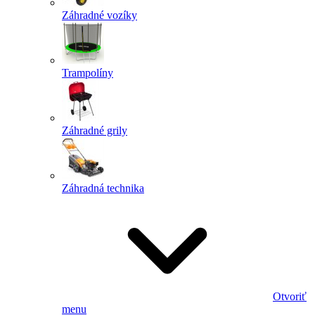
Záhradné vozíky
Trampolíny
Záhradné grily
Záhradná technika
Otvoriť
menu