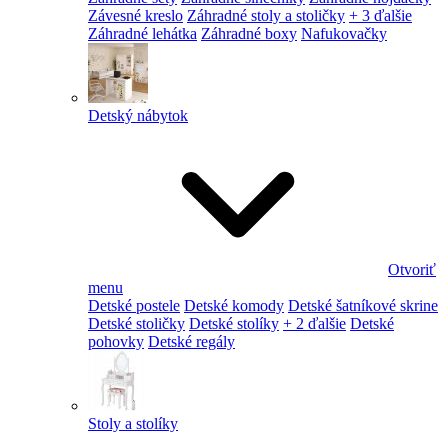
Závesné kreslo
Záhradné stoly a stoličky
+ 3 ďalšie
Záhradné lehátka
Záhradné boxy
Nafukovačky
Detský nábytok
Otvoriť
menu
Detské postele
Detské komody
Detské šatníkové skrine
Detské stoličky
Detské stolíky
+ 2 ďalšie
Detské
pohovky
Detské regály
Stoly a stolíky