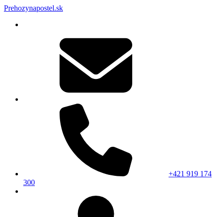
Prehozynapostel.sk
+421 919 174
300