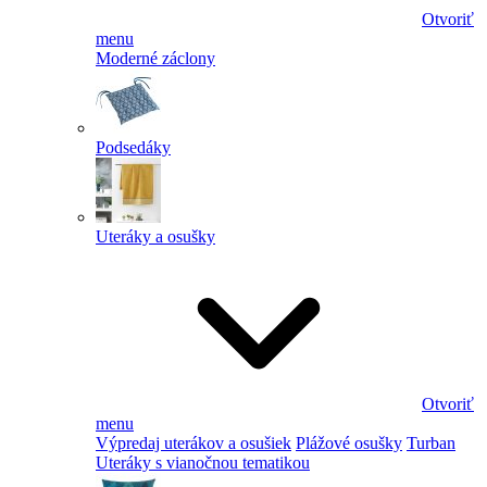
Otvoriť
menu
Moderné záclony
Podsedáky
Uteráky a osušky
Otvoriť
menu
Výpredaj uterákov a osušiek
Plážové osušky
Turban
Uteráky s vianočnou tematikou