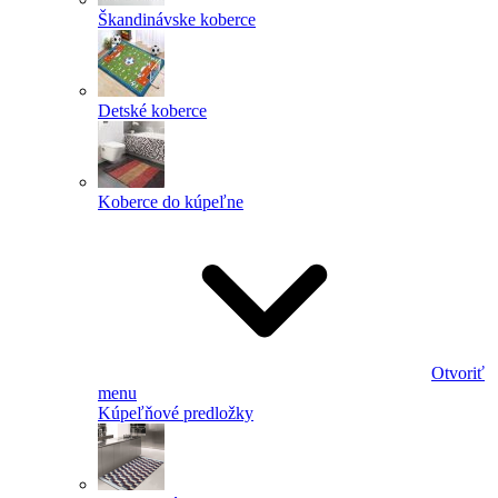
Škandinávske koberce
Detské koberce
Koberce do kúpeľne
Otvoriť
menu
Kúpeľňové predložky