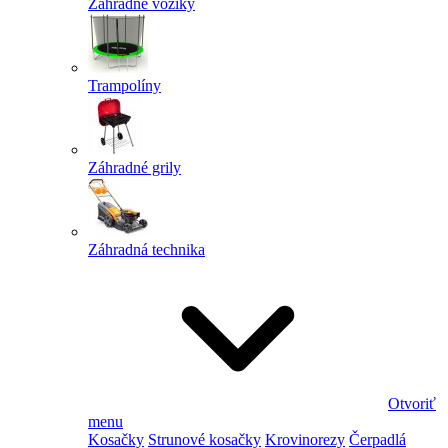
Záhradné vozíky
Trampolíny
Záhradné grily
Záhradná technika
Otvoriť
menu
Kosačky
Strunové kosačky
Krovinorezy
Čerpadlá