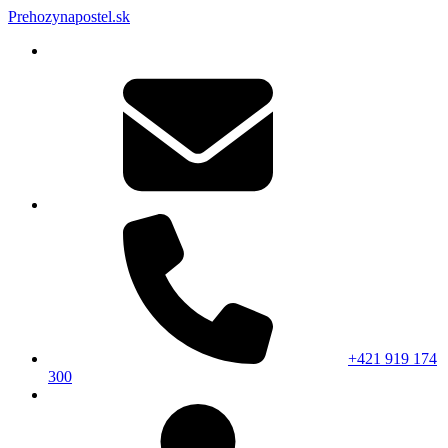
Prehozynapostel.sk
+421 919 174
300