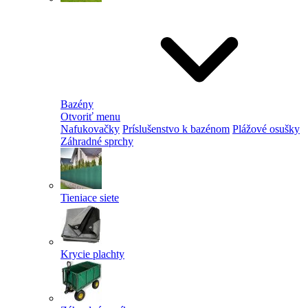
Bazény
Otvoriť menu
Nafukovačky
Príslušenstvo k bazénom
Plážové osušky
Záhradné sprchy
Tieniace siete
Krycie plachty