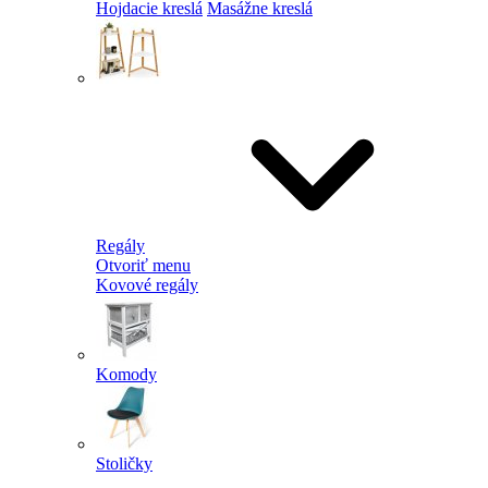
Hojdacie kreslá
Masážne kreslá
Regály
Otvoriť menu
Kovové regály
Komody
Stoličky