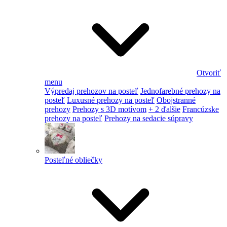
Otvoriť
menu
Výpredaj prehozov na posteľ
Jednofarebné prehozy na
posteľ
Luxusné prehozy na posteľ
Obojstranné
prehozy
Prehozy s 3D motívom
+ 2 ďalšie
Francúzske
prehozy na posteľ
Prehozy na sedacie súpravy
Posteľné obliečky