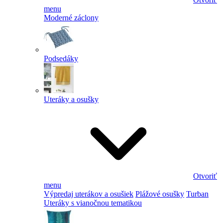
menu
Moderné záclony
Podsedáky
Uteráky a osušky
Otvoriť
menu
Výpredaj uterákov a osušiek
Plážové osušky
Turban
Uteráky s vianočnou tematikou