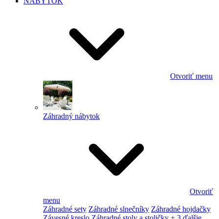
NÁBYTOK
Otvoriť menu
Záhradný nábytok
Otvoriť
menu
Záhradné sety
Záhradné slnečníky
Záhradné hojdačky
Závesné kreslo
Záhradné stoly a stoličky
+ 3 ďalšie