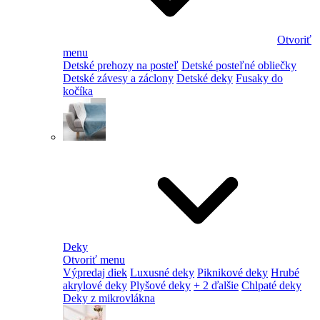
Otvoriť
menu
Detské prehozy na posteľ
Detské posteľné obliečky
Detské závesy a záclony
Detské deky
Fusaky do
kočíka
Deky
Otvoriť menu
Výpredaj diek
Luxusné deky
Piknikové deky
Hrubé
akrylové deky
Plyšové deky
+ 2 ďalšie
Chlpaté deky
Deky z mikrovlákna