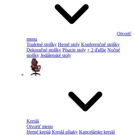
Otvoriť
menu
Toaletné stolíky
Herné stoly
Konferenčné stolíky
Dekoračné stolíky
Písacie stoly
+ 2 ďalšie
Nočné
stolíky
Jedálenské stoly
Kreslá
Otvoriť menu
Herné kreslá
Kreslá ušiaky
Kancelárske kreslá