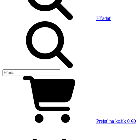
Hľadať
Prejsť na košík
0 €
0