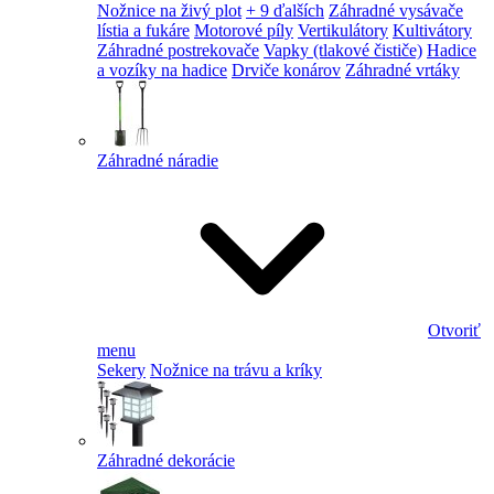
Nožnice na živý plot
+ 9 ďalších
Záhradné vysávače
lístia a fukáre
Motorové píly
Vertikulátory
Kultivátory
Záhradné postrekovače
Vapky (tlakové čističe)
Hadice
a vozíky na hadice
Drviče konárov
Záhradné vrtáky
Záhradné náradie
Otvoriť
menu
Sekery
Nožnice na trávu a kríky
Záhradné dekorácie