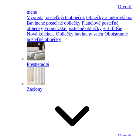
Otvoriť
menu
Výpredaj posteľných obliečok
Obliečky z mikrovlákna
Bavlnené posteľné obliečky
Flanelové posteľné
obliečky
Francúzske posteľné obliečky
+ 3 ďalšie
Nová kolekcia
Obliečky bavlnený satén
Obojstranné
posteľné obliečky
Prestieradlá
Záclony
Otvoriť