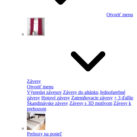
Otvoriť menu
Závesy
Otvoriť menu
Výpredaj závesov
Závesy do altánku
Jednofarebné
závesy
Hotové závesy
Zatemňovacie závesy
+ 3 ďalšie
Škandinávske závesy
Závesy s 3D motívom
Závesy k
prehozom
Prehozy na posteľ