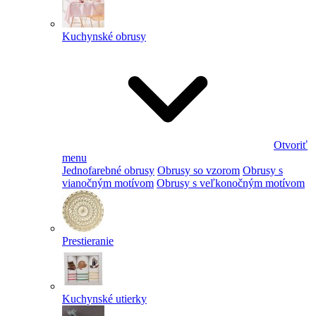
Kuchynské obrusy
Otvoriť
menu
Jednofarebné obrusy
Obrusy so vzorom
Obrusy s
vianočným motívom
Obrusy s veľkonočným motívom
Prestieranie
Kuchynské utierky