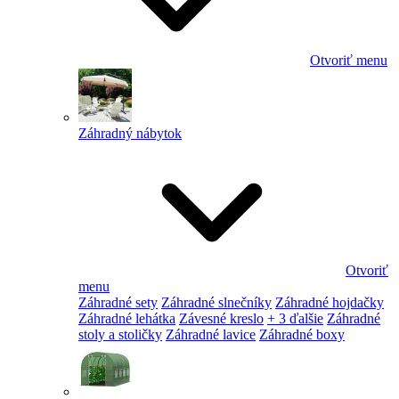
Otvoriť menu
Záhradný nábytok
Otvoriť
menu
Záhradné sety
Záhradné slnečníky
Záhradné hojdačky
Záhradné lehátka
Závesné kreslo
+ 3 ďalšie
Záhradné
stoly a stoličky
Záhradné lavice
Záhradné boxy