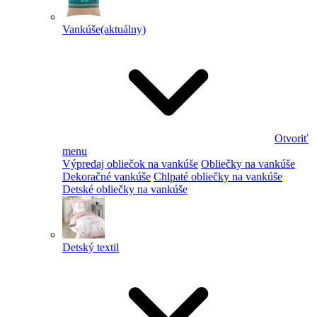
Vankúše
(aktuálny)
Otvoriť
menu
Výpredaj obliečok na vankúše
Obliečky na vankúše
Dekoračné vankúše
Chlpaté obliečky na vankúše
Detské obliečky na vankúše
Detský textil