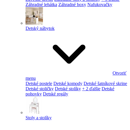
Záhradné lehátka
Záhradné boxy
Nafukovačky
Detský nábytok
Otvoriť
menu
Detské postele
Detské komody
Detské šatníkové skrine
Detské stoličky
Detské stolíky
+ 2 ďalšie
Detské
pohovky
Detské regály
Stoly a stolíky