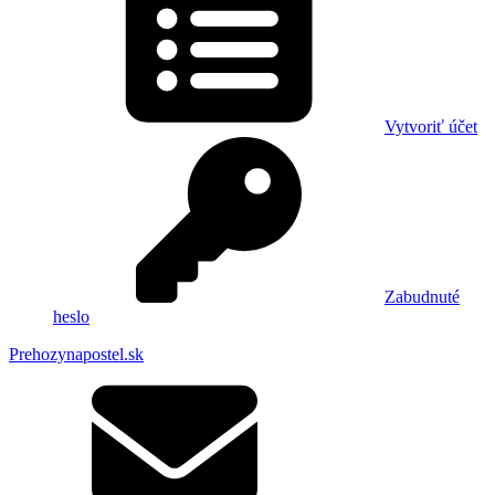
Vytvoriť účet
Zabudnuté
heslo
Prehozynapostel.sk