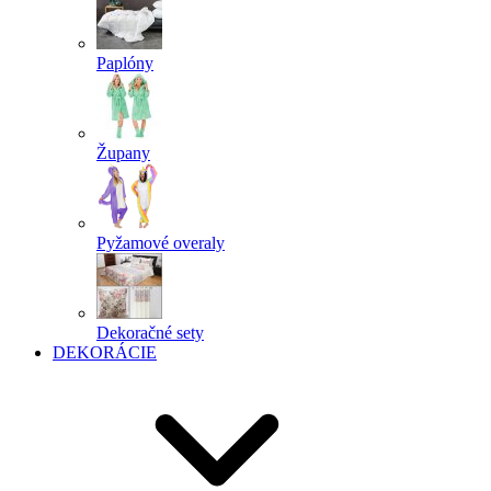
Paplóny
Župany
Pyžamové overaly
Dekoračné sety
DEKORÁCIE