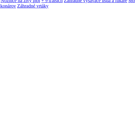
Nožnice na živý plot
+ 9 ďalších
Záhradné vysávače lístia a fukáre
Mot
 konárov
Záhradné vrtáky