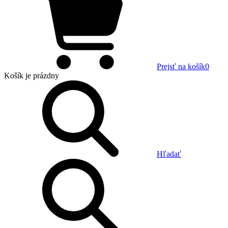
Prejsť na košík
0
Košík
je prázdny
Hľadať