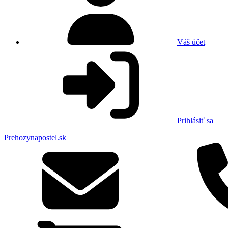
Váš účet
Prihlásiť sa
Prehozynapostel.sk