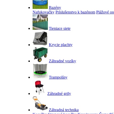
Bazény
Nafukovačky
Príslušenstvo k bazénom
Plážové os
Tieniace siete
Krycie plachty
Záhradné vozíky
Trampolíny
Záhradné grily
Záhradná technika