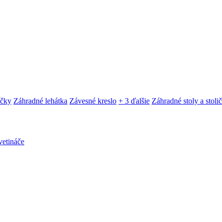
ačky
Záhradné lehátka
Závesné kreslo
+ 3 ďalšie
Záhradné stoly a stoli
etináče