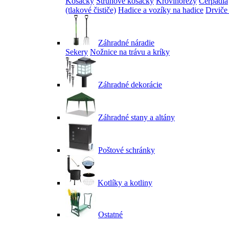
Kosačky
Strunové kosačky
Krovinorezy
Čerpadlá
(tlakové čističe)
Hadice a vozíky na hadice
Drviče
Záhradné náradie
Sekery
Nožnice na trávu a kríky
Záhradné dekorácie
Záhradné stany a altány
Poštové schránky
Kotlíky a kotliny
Ostatné