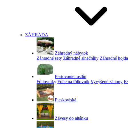
ZÁHRADA
Záhradný nábytok
Záhradné sety
Záhradné slnečníky
Záhradné hojd
Pestovanie rastlín
Fóliovníky
Fólie na fóliovník
Vyvýšené záhony
Kv
Pieskoviská
Závesy do altánku