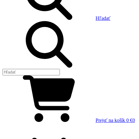
Hľadať
Prejsť na košík
0 €
0