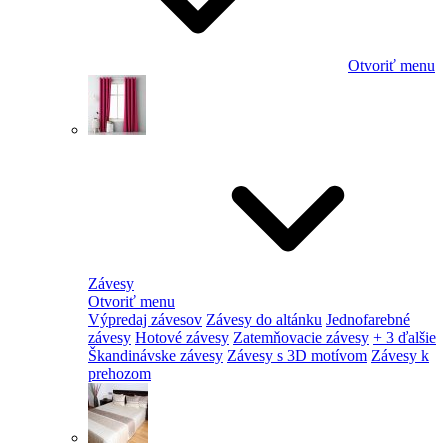
Otvoriť menu
Závesy
Otvoriť menu
Výpredaj závesov
Závesy do altánku
Jednofarebné
závesy
Hotové závesy
Zatemňovacie závesy
+ 3 ďalšie
Škandinávske závesy
Závesy s 3D motívom
Závesy k
prehozom