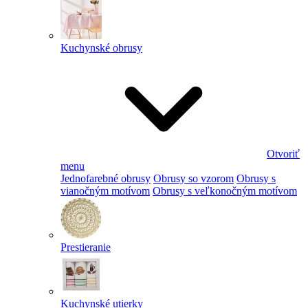
Kuchynské obrusy
Otvoriť
menu
Jednofarebné obrusy
Obrusy so vzorom
Obrusy s
vianočným motívom
Obrusy s veľkonočným motívom
Prestieranie
Kuchynské utierky