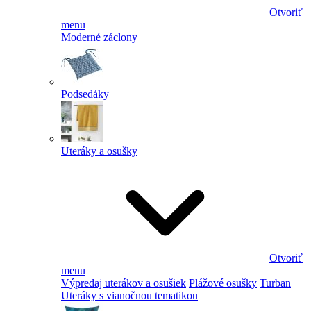
Otvoriť
menu
Moderné záclony
Podsedáky
Uteráky a osušky
Otvoriť
menu
Výpredaj uterákov a osušiek
Plážové osušky
Turban
Uteráky s vianočnou tematikou