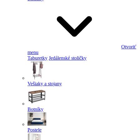
Otvoriť
menu
Taburetky
Jedálenské stoličky
Vešiaky a stojany
Botníky
Postele