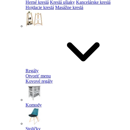
Herné kreslá
Kreslá ušiaky
Kancelárske kreslá
Hojdacie kreslá
Masážne kreslá
Regály
Otvoriť menu
Kovové regály
Komody
Stoličky