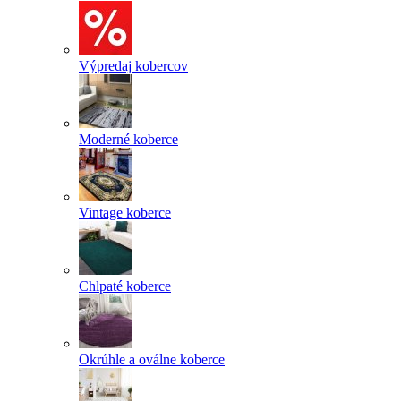
Výpredaj kobercov
Moderné koberce
Vintage koberce
Chlpaté koberce
Okrúhle a oválne koberce