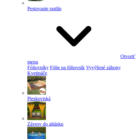
Pestovanie rastlín
Otvoriť
menu
Fóliovníky
Fólie na fóliovník
Vyvýšené záhony
Kvetináče
Pieskoviská
Závesy do altánku