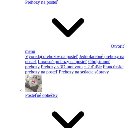
Prehozy na posteľ
Otvoriť
menu
Výpredaj prehozov na posteľ
Jednofarebné prehozy na
posteľ
Luxusné prehozy na posteľ
Obojstranné
prehozy
Prehozy s 3D motívom
+ 2 ďalšie
Francúzske
prehozy na posteľ
Prehozy na sedacie súpravy
Posteľné obliečky