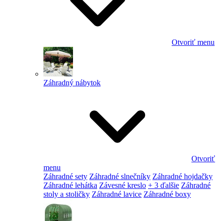
Otvoriť menu
Záhradný nábytok
Otvoriť
menu
Záhradné sety
Záhradné slnečníky
Záhradné hojdačky
Záhradné lehátka
Závesné kreslo
+ 3 ďalšie
Záhradné
stoly a stoličky
Záhradné lavice
Záhradné boxy