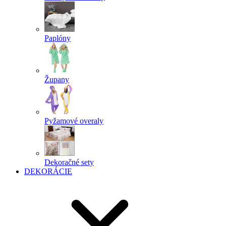
Paplóny
Župany
Pyžamové overaly
Dekoračné sety
DEKORÁCIE