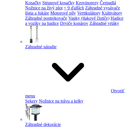
Kosačky
Strunové kosačky
Krovinorezy
Čerpadlá
Nožnice na živý plot
+ 9 ďalších
Záhradné vysávače
lístia a fukáre
Motorové píly
Vertikulátory
Kultivátory
Záhradné postrekovače
Vapky (tlakové čističe)
Hadice
a vozíky na hadice
Drviče konárov
Záhradné vrtáky
Záhradné náradie
Otvoriť
menu
Sekery
Nožnice na trávu a kríky
Záhradné dekorácie