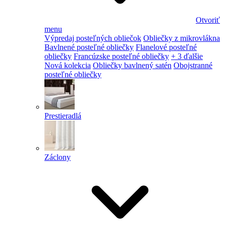
Otvoriť
menu
Výpredaj posteľných obliečok
Obliečky z mikrovlákna
Bavlnené posteľné obliečky
Flanelové posteľné
obliečky
Francúzske posteľné obliečky
+ 3 ďalšie
Nová kolekcia
Obliečky bavlnený satén
Obojstranné
posteľné obliečky
Prestieradlá
Záclony