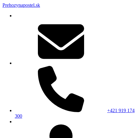
Prehozynapostel.sk
+421 919 174
300