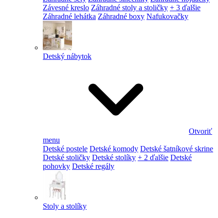
Závesné kreslo
Záhradné stoly a stoličky
+ 3 ďalšie
Záhradné lehátka
Záhradné boxy
Nafukovačky
Detský nábytok
Otvoriť
menu
Detské postele
Detské komody
Detské šatníkové skrine
Detské stoličky
Detské stolíky
+ 2 ďalšie
Detské
pohovky
Detské regály
Stoly a stolíky