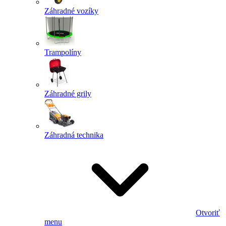
Záhradné vozíky
Trampolíny
Záhradné grily
Záhradná technika
Otvoriť
menu