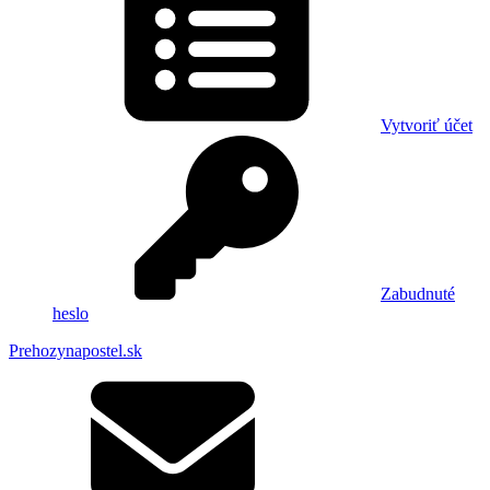
Vytvoriť účet
Zabudnuté
heslo
Prehozynapostel.sk