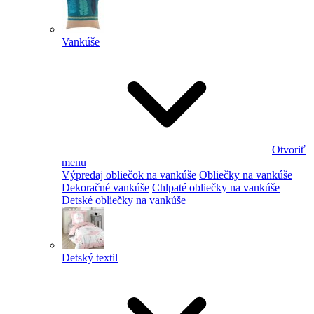
Vankúše
Otvoriť
menu
Výpredaj obliečok na vankúše
Obliečky na vankúše
Dekoračné vankúše
Chlpaté obliečky na vankúše
Detské obliečky na vankúše
Detský textil