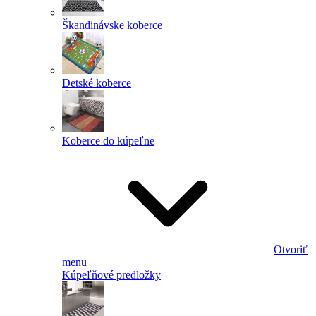
Škandinávske koberce
Detské koberce
Koberce do kúpeľne
Otvoriť
menu
Kúpeľňové predložky