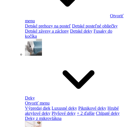
Otvoriť
menu
Detské prehozy na posteľ
Detské posteľné obliečky
Detské závesy a záclony
Detské deky
Fusaky do
kočíka
Deky
Otvoriť menu
Výpredaj diek
Luxusné deky
Piknikové deky
Hrubé
akrylové deky
Plyšové deky
+ 2 ďalšie
Chlpaté deky
Deky z mikrovlákna