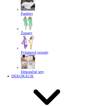
Paplóny
Župany
Pyžamové overaly
Dekoračné sety
DEKORÁCIE