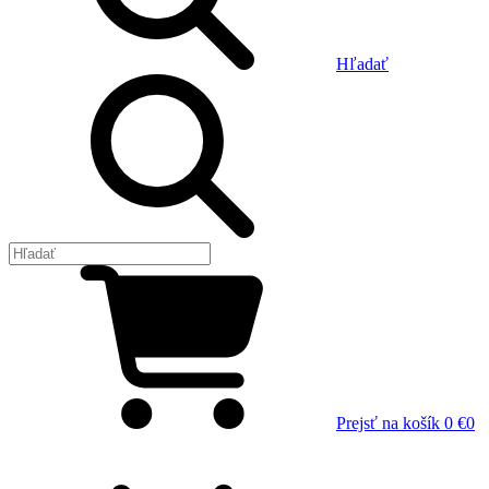
Hľadať
Prejsť na košík
0 €
0