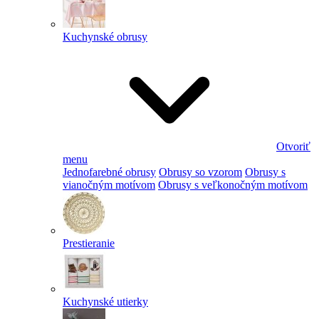
Kuchynské obrusy
Otvoriť
menu
Jednofarebné obrusy
Obrusy so vzorom
Obrusy s
vianočným motívom
Obrusy s veľkonočným motívom
Prestieranie
Kuchynské utierky