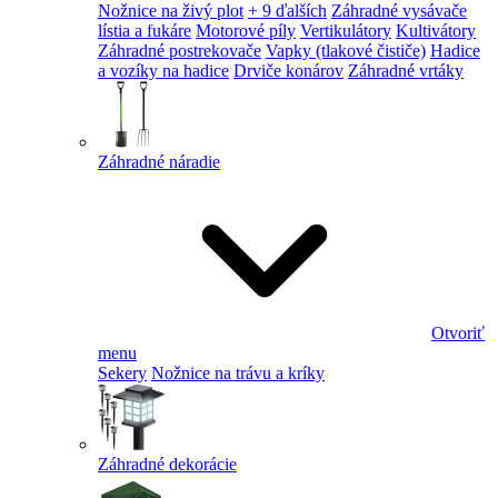
Nožnice na živý plot
+ 9 ďalších
Záhradné vysávače
lístia a fukáre
Motorové píly
Vertikulátory
Kultivátory
Záhradné postrekovače
Vapky (tlakové čističe)
Hadice
a vozíky na hadice
Drviče konárov
Záhradné vrtáky
Záhradné náradie
Otvoriť
menu
Sekery
Nožnice na trávu a kríky
Záhradné dekorácie