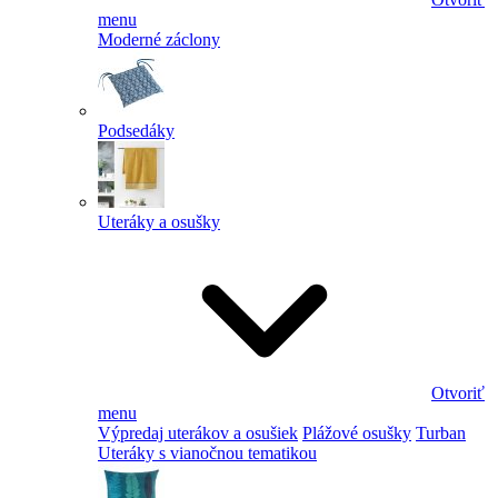
menu
Moderné záclony
Podsedáky
Uteráky a osušky
Otvoriť
menu
Výpredaj uterákov a osušiek
Plážové osušky
Turban
Uteráky s vianočnou tematikou