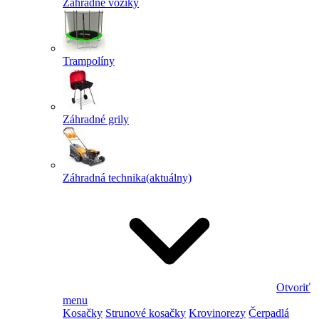
Záhradné vozíky
Trampolíny
Záhradné grily
Záhradná technika
(aktuálny)
Otvoriť
menu
Kosačky
Strunové kosačky
Krovinorezy
Čerpadlá