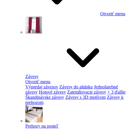
Otvoriť menu
Závesy
Otvoriť menu
Výpredaj závesov
Závesy do altánku
Jednofarebné
závesy
Hotové závesy
Zatemňovacie závesy
+ 3 ďalšie
Škandinávske závesy
Závesy s 3D motívom
Závesy k
prehozom
Prehozy na posteľ