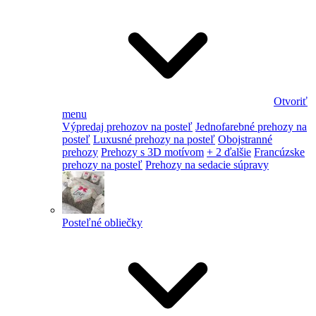
Otvoriť
menu
Výpredaj prehozov na posteľ
Jednofarebné prehozy na
posteľ
Luxusné prehozy na posteľ
Obojstranné
prehozy
Prehozy s 3D motívom
+ 2 ďalšie
Francúzske
prehozy na posteľ
Prehozy na sedacie súpravy
Posteľné obliečky