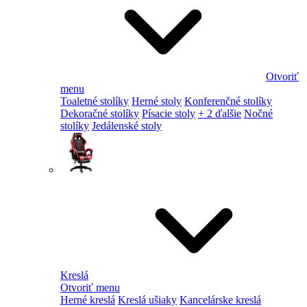
Otvoriť
menu
Toaletné stolíky
Herné stoly
Konferenčné stolíky
Dekoračné stolíky
Písacie stoly
+ 2 ďalšie
Nočné
stolíky
Jedálenské stoly
Kreslá
Otvoriť menu
Herné kreslá
Kreslá ušiaky
Kancelárske kreslá