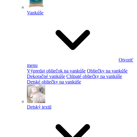
Vankúše
Otvoriť
menu
Výpredaj obliečok na vankúše
Obliečky na vankúše
Dekoračné vankúše
Chlpaté obliečky na vankúše
Detské obliečky na vankúše
Detský textil