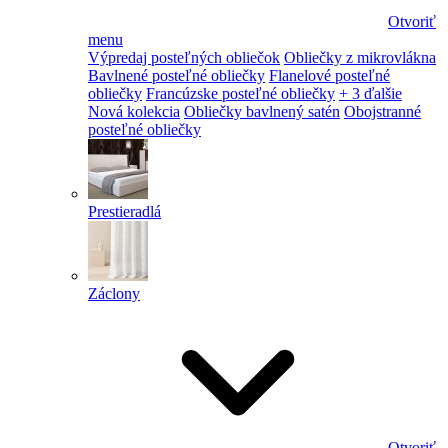
Otvoriť
menu
Výpredaj posteľných obliečok
Obliečky z mikrovlákna
Bavlnené posteľné obliečky
Flanelové posteľné
obliečky
Francúzske posteľné obliečky
+ 3 ďalšie
Nová kolekcia
Obliečky bavlnený satén
Obojstranné
posteľné obliečky
Prestieradlá
Záclony
Otvoriť