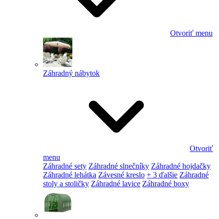
Otvoriť menu
Záhradný nábytok
Otvoriť
menu
Záhradné sety
Záhradné slnečníky
Záhradné hojdačky
Záhradné lehátka
Závesné kreslo
+ 3 ďalšie
Záhradné
stoly a stoličky
Záhradné lavice
Záhradné boxy