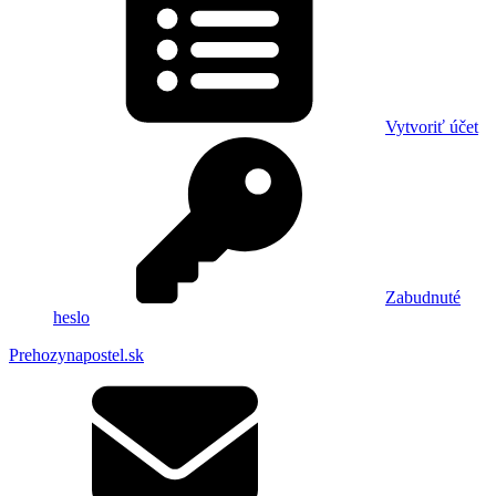
Vytvoriť účet
Zabudnuté
heslo
Prehozynapostel.sk