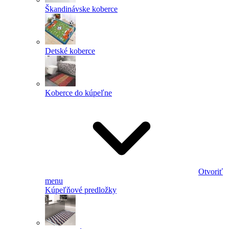
Škandinávske koberce
Detské koberce
Koberce do kúpeľne
Otvoriť
menu
Kúpeľňové predložky