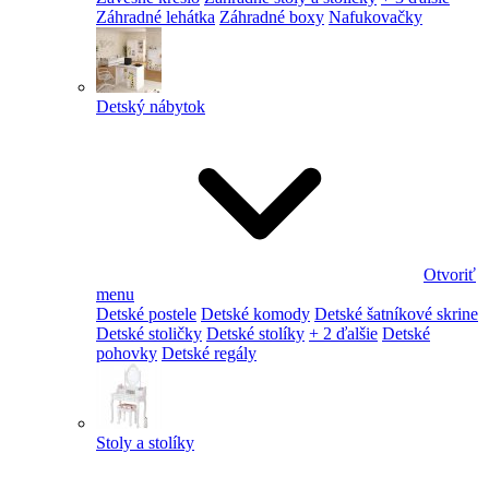
Záhradné lehátka
Záhradné boxy
Nafukovačky
Detský nábytok
Otvoriť
menu
Detské postele
Detské komody
Detské šatníkové skrine
Detské stoličky
Detské stolíky
+ 2 ďalšie
Detské
pohovky
Detské regály
Stoly a stolíky