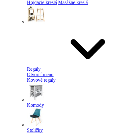
Hojdacie kreslá
Masážne kreslá
Regály
Otvoriť menu
Kovové regály
Komody
Stoličky