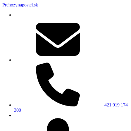
Prehozynapostel.sk
+421 919 174
300