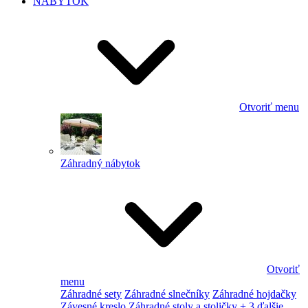
NÁBYTOK
Otvoriť menu
Záhradný nábytok
Otvoriť
menu
Záhradné sety
Záhradné slnečníky
Záhradné hojdačky
Závesné kreslo
Záhradné stoly a stoličky
+ 3 ďalšie