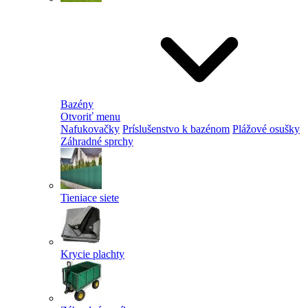
Bazény
Otvoriť menu
Nafukovačky
Príslušenstvo k bazénom
Plážové osušky
Záhradné sprchy
Tieniace siete
Krycie plachty