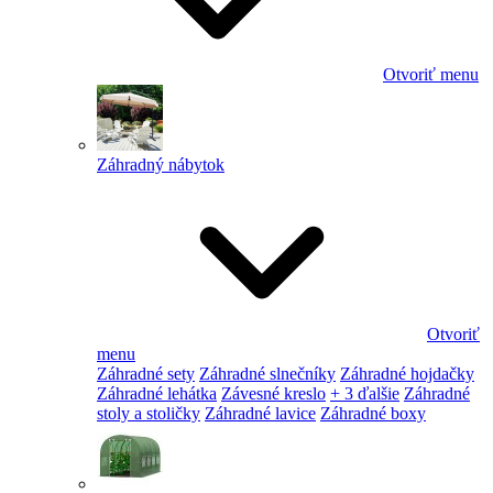
Otvoriť menu
Záhradný nábytok
Otvoriť
menu
Záhradné sety
Záhradné slnečníky
Záhradné hojdačky
Záhradné lehátka
Závesné kreslo
+ 3 ďalšie
Záhradné
stoly a stoličky
Záhradné lavice
Záhradné boxy