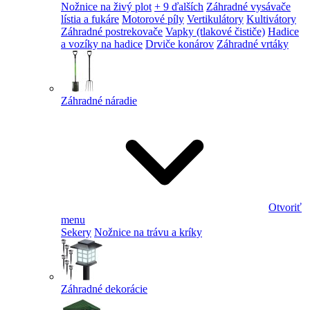
Nožnice na živý plot
+ 9 ďalších
Záhradné vysávače
lístia a fukáre
Motorové píly
Vertikulátory
Kultivátory
Záhradné postrekovače
Vapky (tlakové čističe)
Hadice
a vozíky na hadice
Drviče konárov
Záhradné vrtáky
Záhradné náradie
Otvoriť
menu
Sekery
Nožnice na trávu a kríky
Záhradné dekorácie