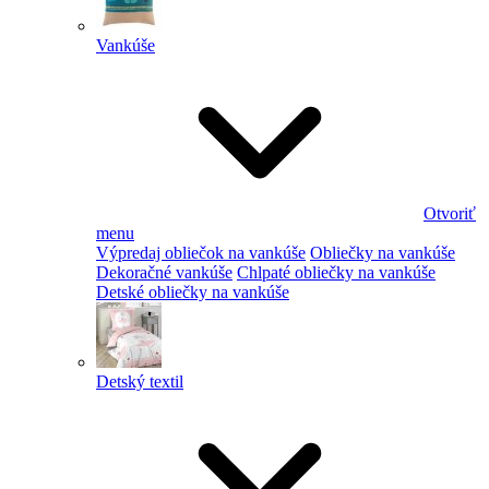
Vankúše
Otvoriť
menu
Výpredaj obliečok na vankúše
Obliečky na vankúše
Dekoračné vankúše
Chlpaté obliečky na vankúše
Detské obliečky na vankúše
Detský textil