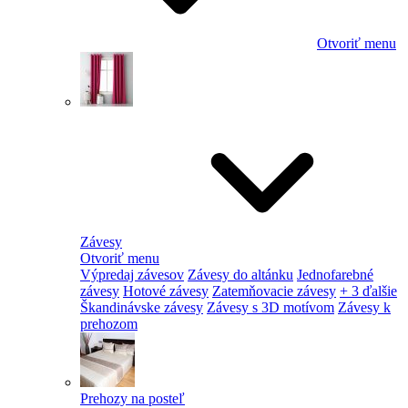
Otvoriť menu
Závesy
Otvoriť menu
Výpredaj závesov
Závesy do altánku
Jednofarebné
závesy
Hotové závesy
Zatemňovacie závesy
+ 3 ďalšie
Škandinávske závesy
Závesy s 3D motívom
Závesy k
prehozom
Prehozy na posteľ