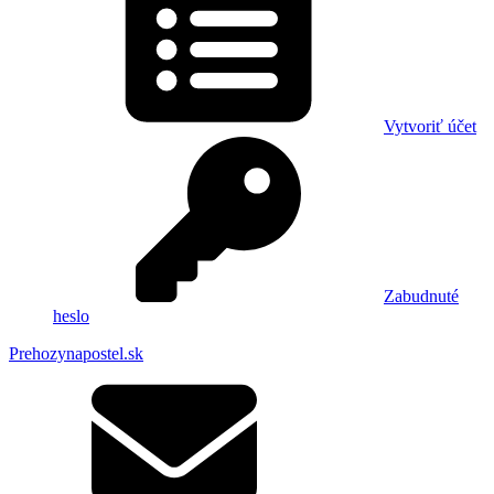
Vytvoriť účet
Zabudnuté
heslo
Prehozynapostel.sk