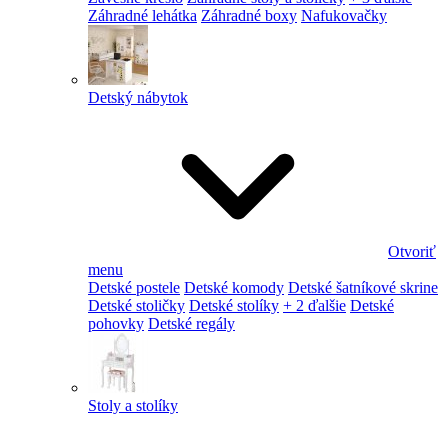
Záhradné lehátka
Záhradné boxy
Nafukovačky
Detský nábytok
Otvoriť
menu
Detské postele
Detské komody
Detské šatníkové skrine
Detské stoličky
Detské stolíky
+ 2 ďalšie
Detské
pohovky
Detské regály
Stoly a stolíky