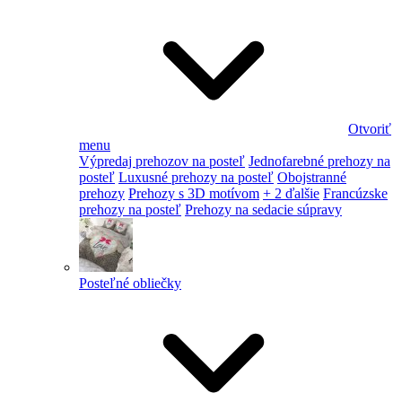
Otvoriť
menu
Výpredaj prehozov na posteľ
Jednofarebné prehozy na
posteľ
Luxusné prehozy na posteľ
Obojstranné
prehozy
Prehozy s 3D motívom
+ 2 ďalšie
Francúzske
prehozy na posteľ
Prehozy na sedacie súpravy
Posteľné obliečky