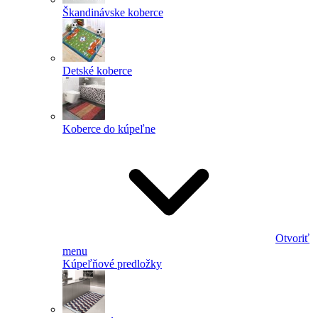
Škandinávske koberce
Detské koberce
Koberce do kúpeľne
Otvoriť
menu
Kúpeľňové predložky