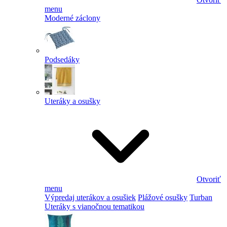
menu
Moderné záclony
Podsedáky
Uteráky a osušky
Otvoriť
menu
Výpredaj uterákov a osušiek
Plážové osušky
Turban
Uteráky s vianočnou tematikou