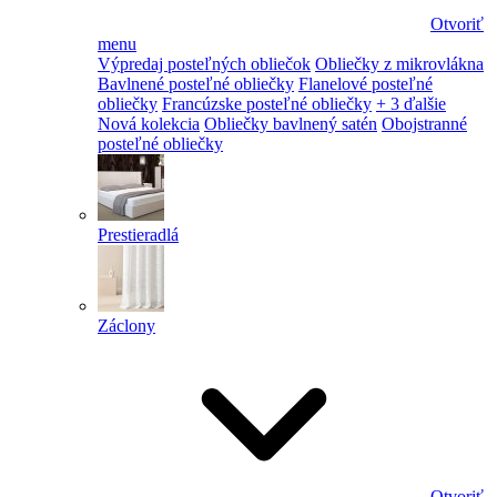
Otvoriť
menu
Výpredaj posteľných obliečok
Obliečky z mikrovlákna
Bavlnené posteľné obliečky
Flanelové posteľné
obliečky
Francúzske posteľné obliečky
+ 3 ďalšie
Nová kolekcia
Obliečky bavlnený satén
Obojstranné
posteľné obliečky
Prestieradlá
Záclony
Otvoriť