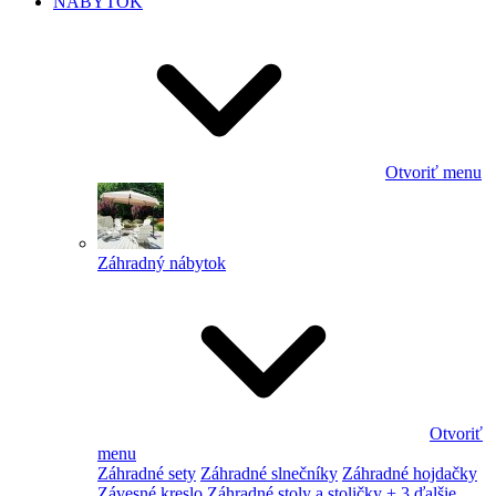
NÁBYTOK
Otvoriť menu
Záhradný nábytok
Otvoriť
menu
Záhradné sety
Záhradné slnečníky
Záhradné hojdačky
Závesné kreslo
Záhradné stoly a stoličky
+ 3 ďalšie