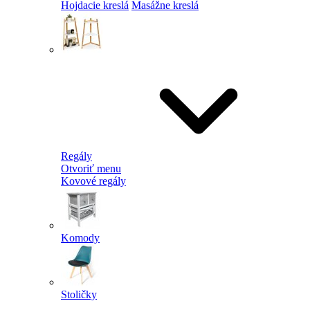
Hojdacie kreslá
Masážne kreslá
Regály
Otvoriť menu
Kovové regály
Komody
Stoličky