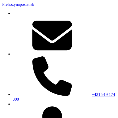
Prehozynapostel.sk
+421 919 174
300