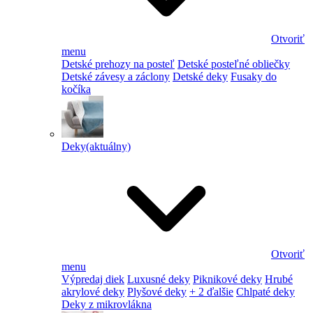
Otvoriť
menu
Detské prehozy na posteľ
Detské posteľné obliečky
Detské závesy a záclony
Detské deky
Fusaky do
kočíka
Deky
(aktuálny)
Otvoriť
menu
Výpredaj diek
Luxusné deky
Piknikové deky
Hrubé
akrylové deky
Plyšové deky
+ 2 ďalšie
Chlpaté deky
Deky z mikrovlákna