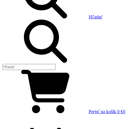
Hľadať
Prejsť na košík
0 €
0