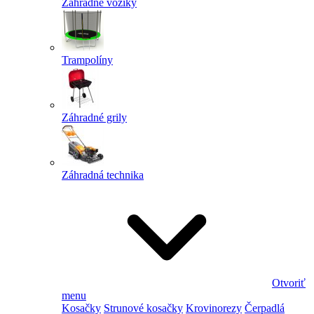
Záhradné vozíky
Trampolíny
Záhradné grily
Záhradná technika
Otvoriť
menu
Kosačky
Strunové kosačky
Krovinorezy
Čerpadlá