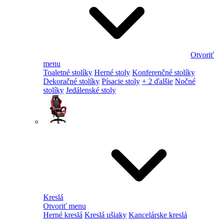
Otvoriť
menu
Toaletné stolíky
Herné stoly
Konferenčné stolíky
Dekoračné stolíky
Písacie stoly
+ 2 ďalšie
Nočné
stolíky
Jedálenské stoly
Kreslá
Otvoriť menu
Herné kreslá
Kreslá ušiaky
Kancelárske kreslá