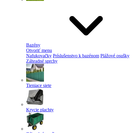
Bazény
Otvoriť menu
Nafukovačky
Príslušenstvo k bazénom
Plážové osušky
Záhradné sprchy
Tieniace siete
Krycie plachty