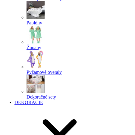
Paplóny
Župany
Pyžamové overaly
Dekoračné sety
DEKORÁCIE