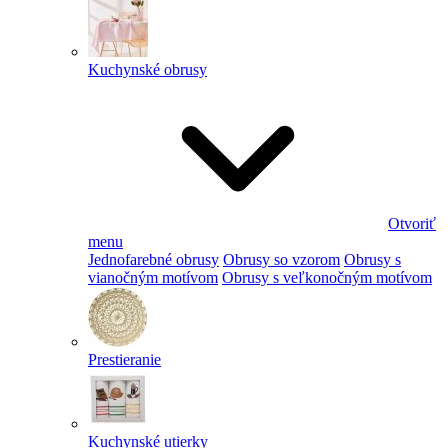
Kuchynské obrusy
Otvoriť
menu
Jednofarebné obrusy
Obrusy so vzorom
Obrusy s
vianočným motívom
Obrusy s veľkonočným motívom
Prestieranie
Kuchynské utierky