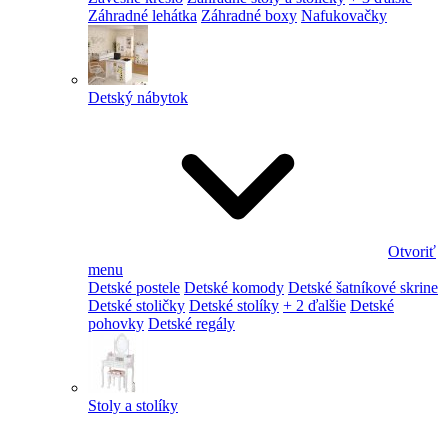
Záhradné lehátka
Záhradné boxy
Nafukovačky
Detský nábytok
Otvoriť
menu
Detské postele
Detské komody
Detské šatníkové skrine
Detské stoličky
Detské stolíky
+ 2 ďalšie
Detské
pohovky
Detské regály
Stoly a stolíky