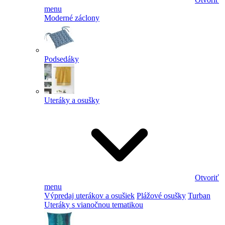
menu
Moderné záclony
Podsedáky
Uteráky a osušky
Otvoriť
menu
Výpredaj uterákov a osušiek
Plážové osušky
Turban
Uteráky s vianočnou tematikou