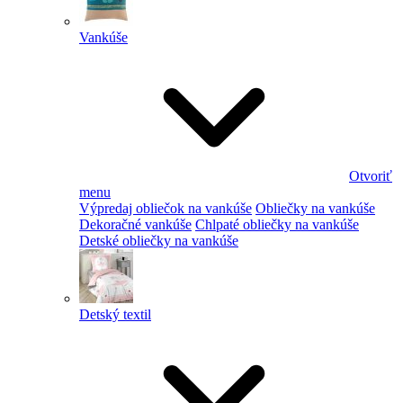
Vankúše
Otvoriť
menu
Výpredaj obliečok na vankúše
Obliečky na vankúše
Dekoračné vankúše
Chlpaté obliečky na vankúše
Detské obliečky na vankúše
Detský textil