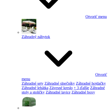
Otvoriť menu
Záhradný nábytok
Otvoriť
menu
Záhradné sety
Záhradné slnečníky
Záhradné hojdačky
Záhradné lehátka
Závesné kreslo
+ 3 ďalšie
Záhradné
stoly a stoličky
Záhradné lavice
Záhradné boxy