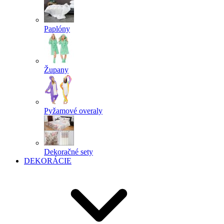
Paplóny
Župany
Pyžamové overaly
Dekoračné sety
DEKORÁCIE