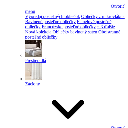
Otvoriť
menu
Výpredaj posteľných obliečok
Obliečky z mikrovlákna
Bavlnené posteľné obliečky
Flanelové posteľné
obliečky
Francúzske posteľné obliečky
+ 3 ďalšie
Nová kolekcia
Obliečky bavlnený satén
Obojstranné
posteľné obliečky
Prestieradlá
Záclony
Otvoriť