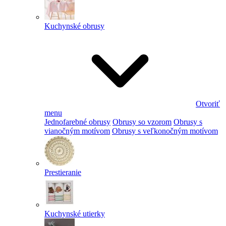
Kuchynské obrusy
Otvoriť
menu
Jednofarebné obrusy
Obrusy so vzorom
Obrusy s
vianočným motívom
Obrusy s veľkonočným motívom
Prestieranie
Kuchynské utierky