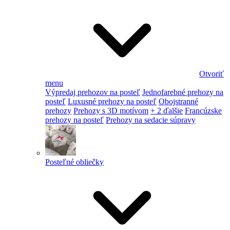
Otvoriť
menu
Výpredaj prehozov na posteľ
Jednofarebné prehozy na
posteľ
Luxusné prehozy na posteľ
Obojstranné
prehozy
Prehozy s 3D motívom
+ 2 ďalšie
Francúzske
prehozy na posteľ
Prehozy na sedacie súpravy
Posteľné obliečky