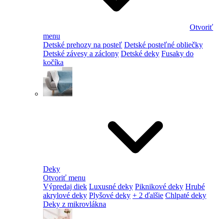
Otvoriť
menu
Detské prehozy na posteľ
Detské posteľné obliečky
Detské závesy a záclony
Detské deky
Fusaky do
kočíka
Deky
Otvoriť menu
Výpredaj diek
Luxusné deky
Piknikové deky
Hrubé
akrylové deky
Plyšové deky
+ 2 ďalšie
Chlpaté deky
Deky z mikrovlákna