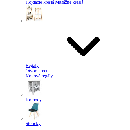
Hojdacie kreslá
Masážne kreslá
Regály
Otvoriť menu
Kovové regály
Komody
Stoličky