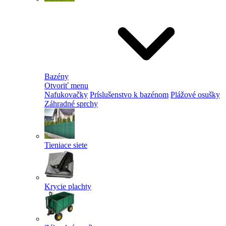
Bazény
Otvoriť menu
Nafukovačky
Príslušenstvo k bazénom
Plážové osušky
Záhradné sprchy
Tieniace siete
Krycie plachty