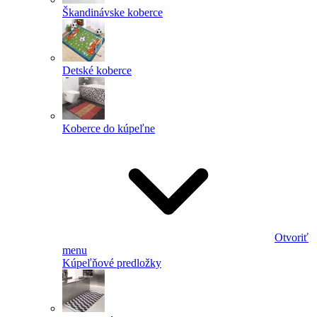
Škandinávske koberce
Detské koberce
Koberce do kúpeľne
Otvoriť
menu
Kúpeľňové predložky