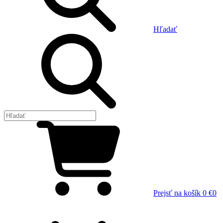
Hľadať
Prejsť na košík
0 €
0