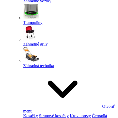
Záhradné vozíky
Trampolíny
Záhradné grily
Záhradná technika
Otvoriť
menu
Kosačky
Strunové kosačky
Krovinorezy
Čerpadlá