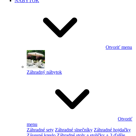
NÁBYTOK
Otvoriť menu
Záhradný nábytok
Otvoriť
menu
Záhradné sety
Záhradné slnečníky
Záhradné hojdačky
Závesné kreslo
Záhradné stoly a stoličky
+ 3 ďalšie