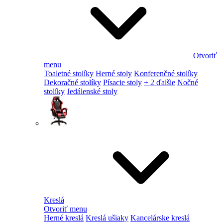
Otvoriť
menu
Toaletné stolíky
Herné stoly
Konferenčné stolíky
Dekoračné stolíky
Písacie stoly
+ 2 ďalšie
Nočné
stolíky
Jedálenské stoly
Kreslá
Otvoriť menu
Herné kreslá
Kreslá ušiaky
Kancelárske kreslá