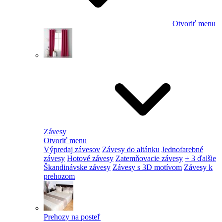
Otvoriť menu
Závesy
Otvoriť menu
Výpredaj závesov
Závesy do altánku
Jednofarebné
závesy
Hotové závesy
Zatemňovacie závesy
+ 3 ďalšie
Škandinávske závesy
Závesy s 3D motívom
Závesy k
prehozom
Prehozy na posteľ