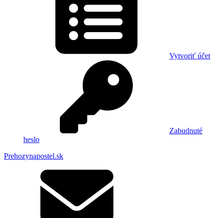
Vytvoriť účet
Zabudnuté
heslo
Prehozynapostel.sk