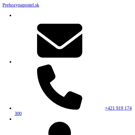
Prehozynapostel.sk
+421 919 174
300