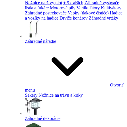
Nožnice na živý plot
+ 9 ďalších
Záhradné vysávače
lístia a fukáre
Motorové píly
Vertikulátory
Kultivátory
Záhradné postrekovače
Vapky (tlakové čističe)
Hadice
a vozíky na hadice
Drviče konárov
Záhradné vrtáky
Záhradné náradie
Otvoriť
menu
Sekery
Nožnice na trávu a kríky
Záhradné dekorácie