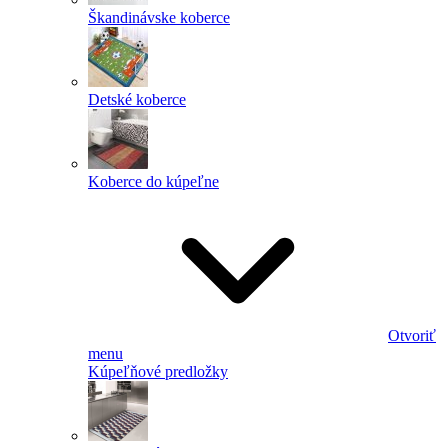
Škandinávske koberce
Detské koberce
Koberce do kúpeľne
Otvoriť
menu
Kúpeľňové predložky