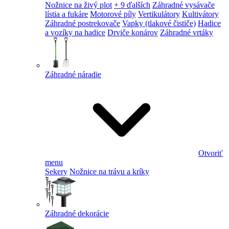
Nožnice na živý plot
+ 9 ďalších
Záhradné vysávače
lístia a fukáre
Motorové píly
Vertikulátory
Kultivátory
Záhradné postrekovače
Vapky (tlakové čističe)
Hadice
a vozíky na hadice
Drviče konárov
Záhradné vrtáky
Záhradné náradie
Otvoriť
menu
Sekery
Nožnice na trávu a kríky
Záhradné dekorácie