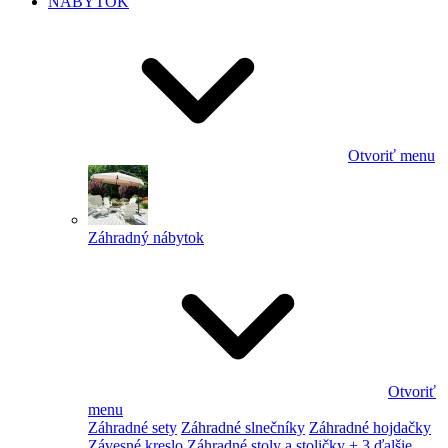
NÁBYTOK
Otvoriť menu
Záhradný nábytok
Otvoriť
menu
Záhradné sety
Záhradné slnečníky
Záhradné hojdačky
Závesné kreslo
Záhradné stoly a stoličky
+ 3 ďalšie