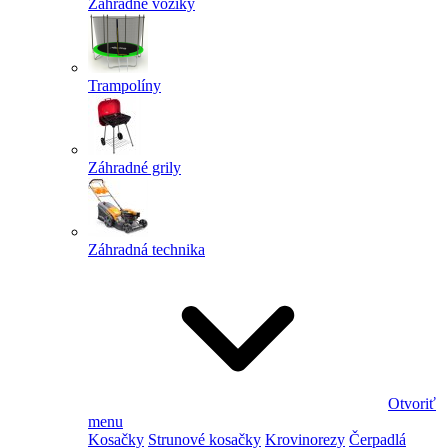
Záhradné vozíky
Trampolíny
Záhradné grily
Záhradná technika
Otvoriť
menu
Kosačky
Strunové kosačky
Krovinorezy
Čerpadlá