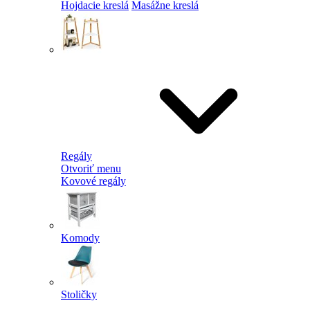
Hojdacie kreslá
Masážne kreslá
Regály
Otvoriť menu
Kovové regály
Komody
Stoličky