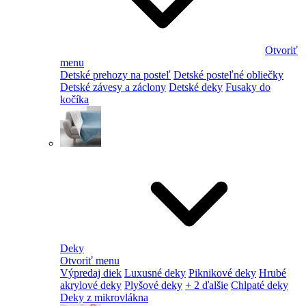
Otvoriť
menu
Detské prehozy na posteľ
Detské posteľné obliečky
Detské závesy a záclony
Detské deky
Fusaky do
kočíka
Deky
Otvoriť menu
Výpredaj diek
Luxusné deky
Piknikové deky
Hrubé
akrylové deky
Plyšové deky
+ 2 ďalšie
Chlpaté deky
Deky z mikrovlákna