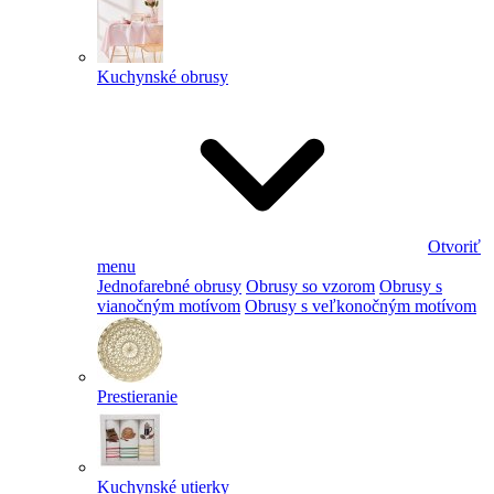
Kuchynské obrusy
Otvoriť
menu
Jednofarebné obrusy
Obrusy so vzorom
Obrusy s
vianočným motívom
Obrusy s veľkonočným motívom
Prestieranie
Kuchynské utierky