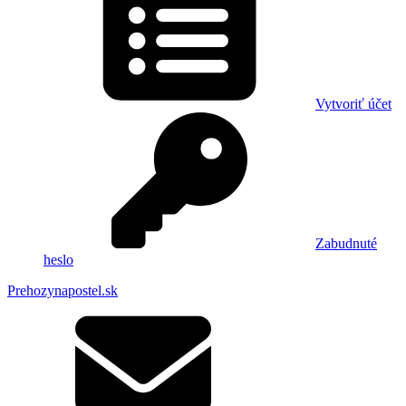
Vytvoriť účet
Zabudnuté
heslo
Prehozynapostel.sk