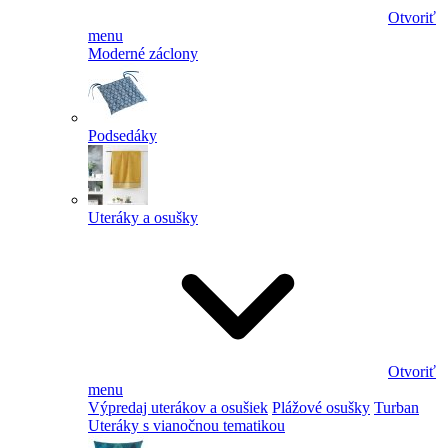
Otvoriť
menu
Moderné záclony
Podsedáky
Uteráky a osušky
Otvoriť
menu
Výpredaj uterákov a osušiek
Plážové osušky
Turban
Uteráky s vianočnou tematikou