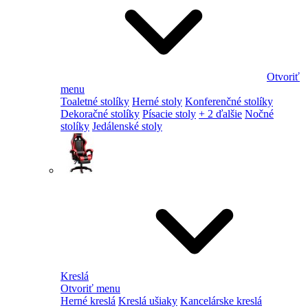
Otvoriť
menu
Toaletné stolíky
Herné stoly
Konferenčné stolíky
Dekoračné stolíky
Písacie stoly
+ 2 ďalšie
Nočné
stolíky
Jedálenské stoly
Kreslá
Otvoriť menu
Herné kreslá
Kreslá ušiaky
Kancelárske kreslá