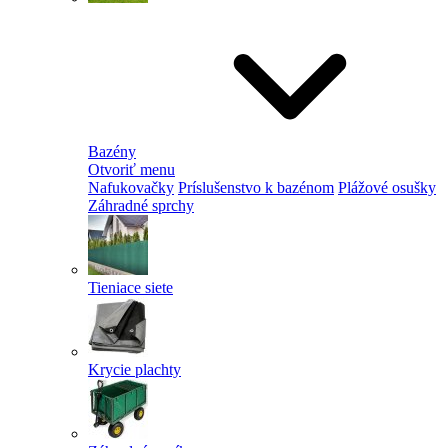
Bazény
Otvoriť menu
Nafukovačky
Príslušenstvo k bazénom
Plážové osušky
Záhradné sprchy
Tieniace siete
Krycie plachty