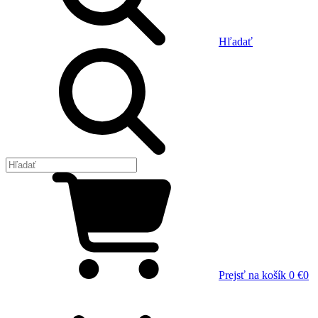
Hľadať
Prejsť na košík
0 €
0