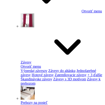
Otvoriť menu
Závesy
Otvoriť menu
Výpredaj závesov
Závesy do altánku
Jednofarebné
závesy
Hotové závesy
Zatemňovacie závesy
+ 3 ďalšie
Škandinávske závesy
Závesy s 3D motívom
Závesy k
prehozom
Prehozy na posteľ