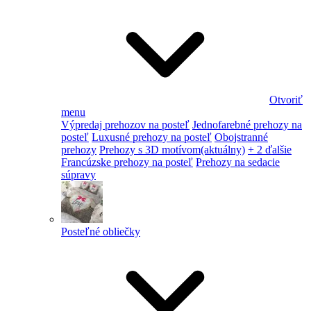
Otvoriť
menu
Výpredaj prehozov na posteľ
Jednofarebné prehozy na
posteľ
Luxusné prehozy na posteľ
Obojstranné
prehozy
Prehozy s 3D motívom
(aktuálny)
+ 2 ďalšie
Francúzske prehozy na posteľ
Prehozy na sedacie
súpravy
Posteľné obliečky