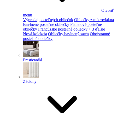
Otvoriť
menu
Výpredaj posteľných obliečok
Obliečky z mikrovlákna
Bavlnené posteľné obliečky
Flanelové posteľné
obliečky
Francúzske posteľné obliečky
+ 3 ďalšie
Nová kolekcia
Obliečky bavlnený satén
Obojstranné
posteľné obliečky
Prestieradlá
Záclony