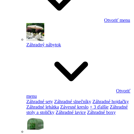
Otvoriť menu
Záhradný nábytok
Otvoriť
menu
Záhradné sety
Záhradné slnečníky
Záhradné hojdačky
Záhradné lehátka
Závesné kreslo
+ 3 ďalšie
Záhradné
stoly a stoličky
Záhradné lavice
Záhradné boxy