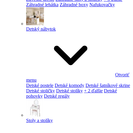
Záhradné lehátka
Záhradné boxy
Nafukovačky
Detský nábytok
Otvoriť
menu
Detské postele
Detské komody
Detské šatníkové skrine
Detské stoličky
Detské stolíky
+ 2 ďalšie
Detské
pohovky
Detské regály
Stoly a stolíky