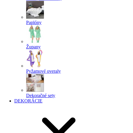
Paplóny
Župany
Pyžamové overaly
Dekoračné sety
DEKORÁCIE