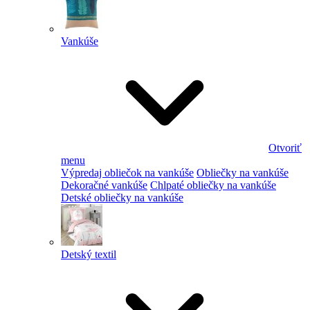
Vankúše
Otvoriť
menu
Výpredaj obliečok na vankúše
Obliečky na vankúše
Dekoračné vankúše
Chlpaté obliečky na vankúše
Detské obliečky na vankúše
Detský textil