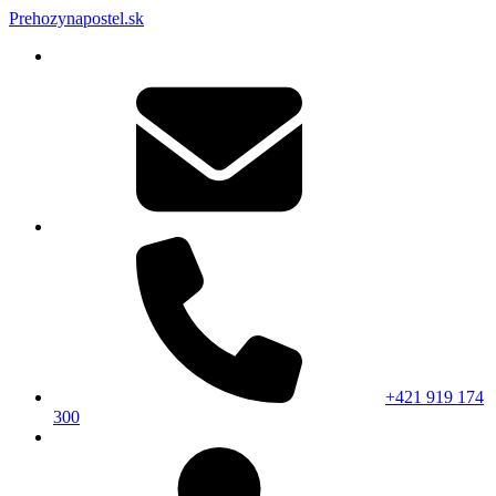
Prehozynapostel.sk
+421 919 174
300