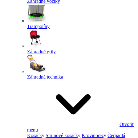
Záhradné vozíky
Trampolíny
Záhradné grily
Záhradná technika
Otvoriť
menu
Kosačky
Strunové kosačky
Krovinorezy
Čerpadlá