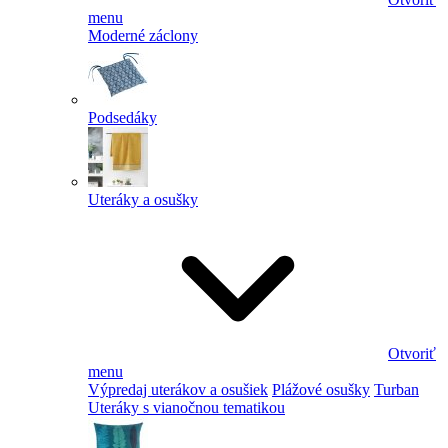
menu
Moderné záclony
Podsedáky
Uteráky a osušky
Otvoriť
menu
Výpredaj uterákov a osušiek
Plážové osušky
Turban
Uteráky s vianočnou tematikou