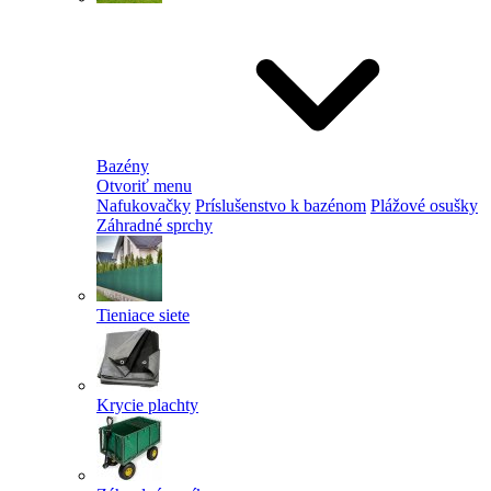
Bazény
Otvoriť menu
Nafukovačky
Príslušenstvo k bazénom
Plážové osušky
Záhradné sprchy
Tieniace siete
Krycie plachty