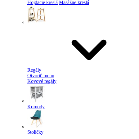
Hojdacie kreslá
Masážne kreslá
Regály
Otvoriť menu
Kovové regály
Komody
Stoličky