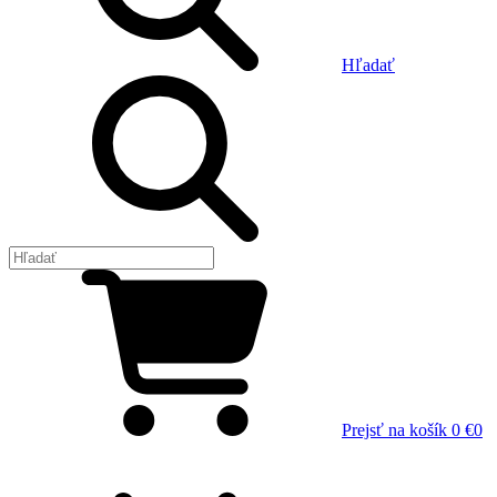
Hľadať
Prejsť na košík
0 €
0