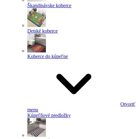
Škandinávske koberce
Detské koberce
Koberce do kúpeľne
Otvoriť
menu
Kúpeľňové predložky