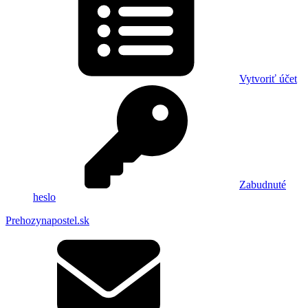
Vytvoriť účet
Zabudnuté
heslo
Prehozynapostel.sk