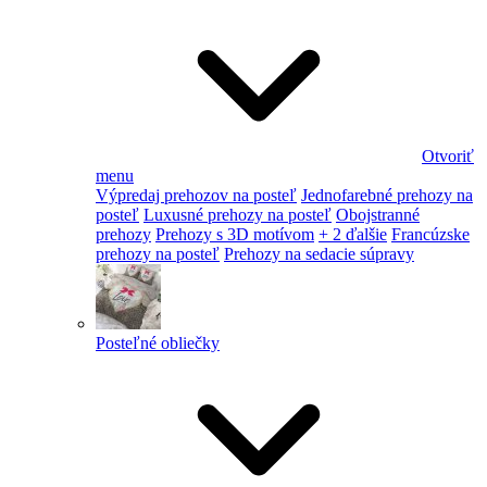
Otvoriť
menu
Výpredaj prehozov na posteľ
Jednofarebné prehozy na
posteľ
Luxusné prehozy na posteľ
Obojstranné
prehozy
Prehozy s 3D motívom
+ 2 ďalšie
Francúzske
prehozy na posteľ
Prehozy na sedacie súpravy
Posteľné obliečky