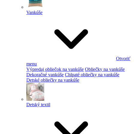
Vankúše
Otvoriť
menu
Výpredaj obliečok na vankúše
Obliečky na vankúše
Dekoračné vankúše
Chlpaté obliečky na vankúše
Detské obliečky na vankúše
Detský textil