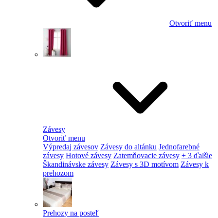
Otvoriť menu
Závesy
Otvoriť menu
Výpredaj závesov
Závesy do altánku
Jednofarebné
závesy
Hotové závesy
Zatemňovacie závesy
+ 3 ďalšie
Škandinávske závesy
Závesy s 3D motívom
Závesy k
prehozom
Prehozy na posteľ