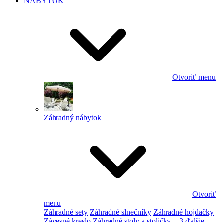
NÁBYTOK
Otvoriť menu
Záhradný nábytok
Otvoriť
menu
Záhradné sety
Záhradné slnečníky
Záhradné hojdačky
Závesné kreslo
Záhradné stoly a stoličky
+ 3 ďalšie