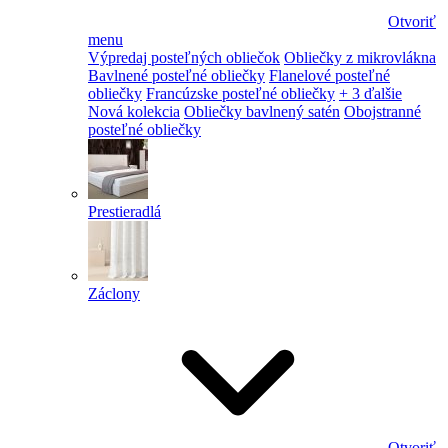
Otvoriť
menu
Výpredaj posteľných obliečok
Obliečky z mikrovlákna
Bavlnené posteľné obliečky
Flanelové posteľné
obliečky
Francúzske posteľné obliečky
+ 3 ďalšie
Nová kolekcia
Obliečky bavlnený satén
Obojstranné
posteľné obliečky
Prestieradlá
Záclony
Otvoriť