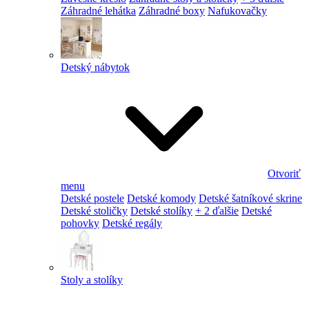
Záhradné lehátka
Záhradné boxy
Nafukovačky
Detský nábytok
Otvoriť
menu
Detské postele
Detské komody
Detské šatníkové skrine
Detské stoličky
Detské stolíky
+ 2 ďalšie
Detské
pohovky
Detské regály
Stoly a stolíky