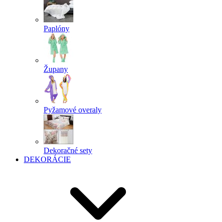
Paplóny
Župany
Pyžamové overaly
Dekoračné sety
DEKORÁCIE