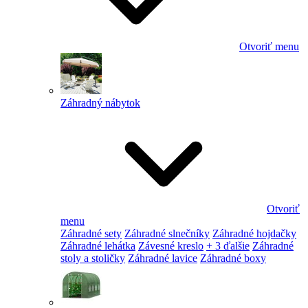
Otvoriť menu
Záhradný nábytok
Otvoriť
menu
Záhradné sety
Záhradné slnečníky
Záhradné hojdačky
Záhradné lehátka
Závesné kreslo
+ 3 ďalšie
Záhradné
stoly a stoličky
Záhradné lavice
Záhradné boxy