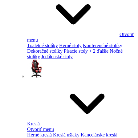
Otvoriť
menu
Toaletné stolíky
Herné stoly
Konferenčné stolíky
Dekoračné stolíky
Písacie stoly
+ 2 ďalšie
Nočné
stolíky
Jedálenské stoly
Kreslá
Otvoriť menu
Herné kreslá
Kreslá ušiaky
Kancelárske kreslá