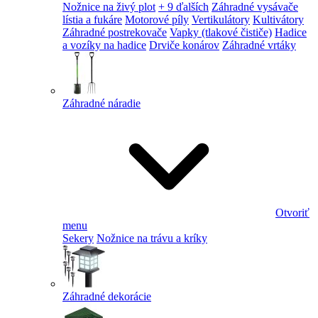
Nožnice na živý plot
+ 9 ďalších
Záhradné vysávače
lístia a fukáre
Motorové píly
Vertikulátory
Kultivátory
Záhradné postrekovače
Vapky (tlakové čističe)
Hadice
a vozíky na hadice
Drviče konárov
Záhradné vrtáky
Záhradné náradie
Otvoriť
menu
Sekery
Nožnice na trávu a kríky
Záhradné dekorácie