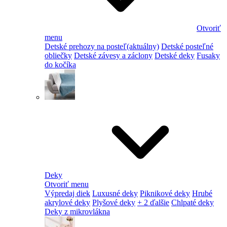
Otvoriť
menu
Detské prehozy na posteľ
(aktuálny)
Detské posteľné
obliečky
Detské závesy a záclony
Detské deky
Fusaky
do kočíka
Deky
Otvoriť menu
Výpredaj diek
Luxusné deky
Piknikové deky
Hrubé
akrylové deky
Plyšové deky
+ 2 ďalšie
Chlpaté deky
Deky z mikrovlákna