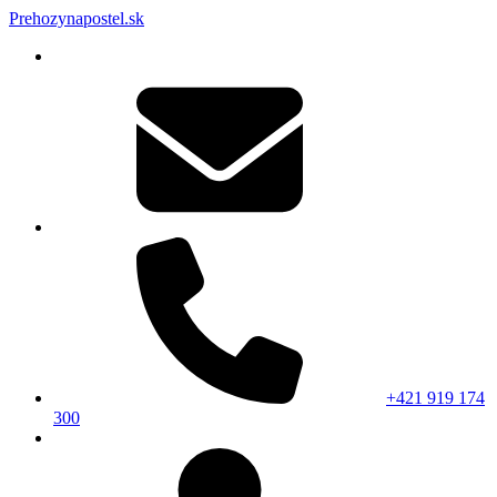
Prehozynapostel.sk
+421 919 174
300