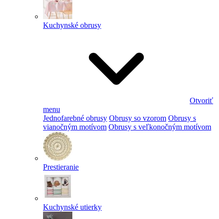
Kuchynské obrusy
Otvoriť
menu
Jednofarebné obrusy
Obrusy so vzorom
Obrusy s
vianočným motívom
Obrusy s veľkonočným motívom
Prestieranie
Kuchynské utierky