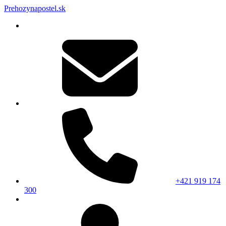
Prehozynapostel.sk
+421 919 174
300