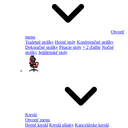
Otvoriť
menu
Toaletné stolíky
Herné stoly
Konferenčné stolíky
Dekoračné stolíky
Písacie stoly
+ 2 ďalšie
Nočné
stolíky
Jedálenské stoly
Kreslá
Otvoriť menu
Herné kreslá
Kreslá ušiaky
Kancelárske kreslá