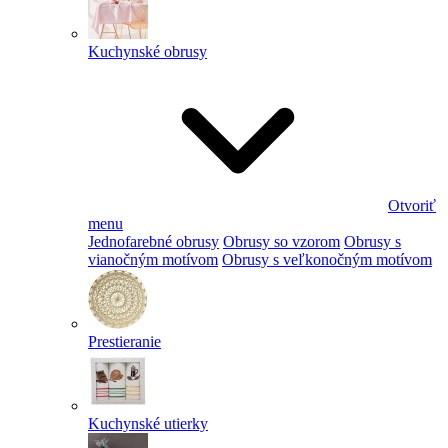
Kuchynské obrusy
Otvoriť
menu
Jednofarebné obrusy
Obrusy so vzorom
Obrusy s
vianočným motívom
Obrusy s veľkonočným motívom
Prestieranie
Kuchynské utierky