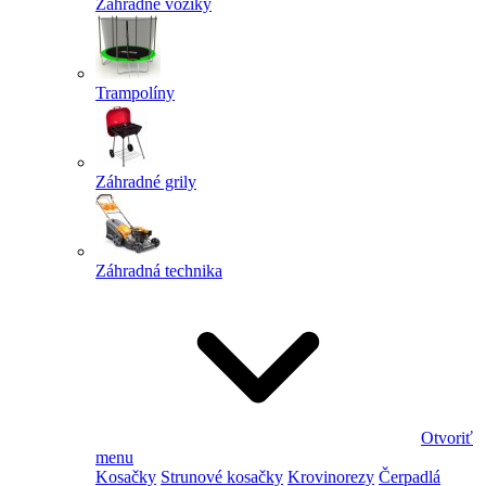
Záhradné vozíky
Trampolíny
Záhradné grily
Záhradná technika
Otvoriť
menu
Kosačky
Strunové kosačky
Krovinorezy
Čerpadlá