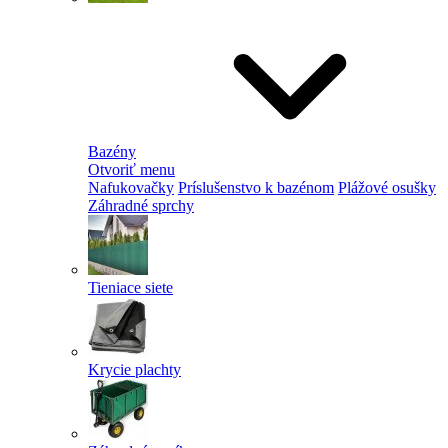
Bazény
Otvoriť menu
Nafukovačky
Príslušenstvo k bazénom
Plážové osušky
Záhradné sprchy
Tieniace siete
Krycie plachty