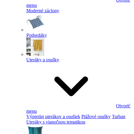
menu
Moderné záclony
Podsedáky
Uteráky a osušky
Otvoriť
menu
Výpredaj uterákov a osušiek
Plážové osušky
Turban
Uteráky s vianočnou tematikou