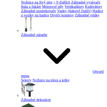
Nožnice na živý plot
+ 9 ďalších
Záhradné vysávače
lístia a fukáre
Motorové píly
Vertikulátory
Kultivátory
Záhradné postrekovače
Vapky (tlakové čističe)
Hadice
a vozíky na hadice
Drviče konárov
Záhradné vrtáky
Záhradné náradie
Otvoriť
menu
Sekery
Nožnice na trávu a kríky
Záhradné dekorácie