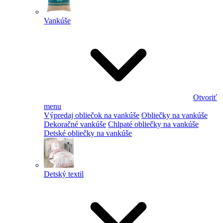
Vankúše
Otvoriť
menu
Výpredaj obliečok na vankúše
Obliečky na vankúše
Dekoračné vankúše
Chlpaté obliečky na vankúše
Detské obliečky na vankúše
Detský textil