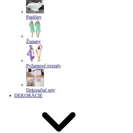
Paplóny
Župany
Pyžamové overaly
Dekoračné sety
DEKORÁCIE