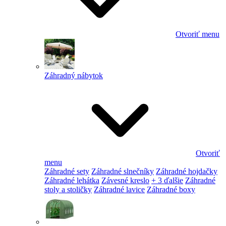
Otvoriť menu
Záhradný nábytok
Otvoriť
menu
Záhradné sety
Záhradné slnečníky
Záhradné hojdačky
Záhradné lehátka
Závesné kreslo
+ 3 ďalšie
Záhradné
stoly a stoličky
Záhradné lavice
Záhradné boxy