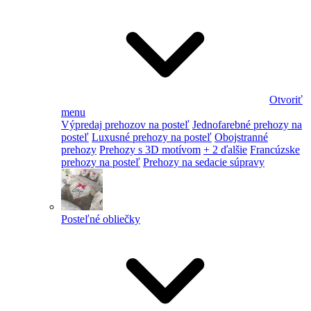
Otvoriť
menu
Výpredaj prehozov na posteľ
Jednofarebné prehozy na
posteľ
Luxusné prehozy na posteľ
Obojstranné
prehozy
Prehozy s 3D motívom
+ 2 ďalšie
Francúzske
prehozy na posteľ
Prehozy na sedacie súpravy
Posteľné obliečky