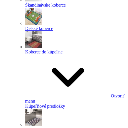
Škandinávske koberce
Detské koberce
Koberce do kúpeľne
Otvoriť
menu
Kúpeľňové predložky