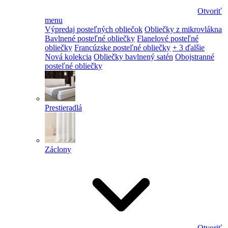
Otvoriť
menu
Výpredaj posteľných obliečok
Obliečky z mikrovlákna
Bavlnené posteľné obliečky
Flanelové posteľné
obliečky
Francúzske posteľné obliečky
+ 3 ďalšie
Nová kolekcia
Obliečky bavlnený satén
Obojstranné
posteľné obliečky
Prestieradlá
Záclony
Otvoriť