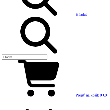
Hľadať
Prejsť na košík
0 €
0