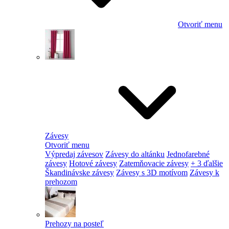
Otvoriť menu
Závesy
Otvoriť menu
Výpredaj závesov
Závesy do altánku
Jednofarebné
závesy
Hotové závesy
Zatemňovacie závesy
+ 3 ďalšie
Škandinávske závesy
Závesy s 3D motívom
Závesy k
prehozom
Prehozy na posteľ