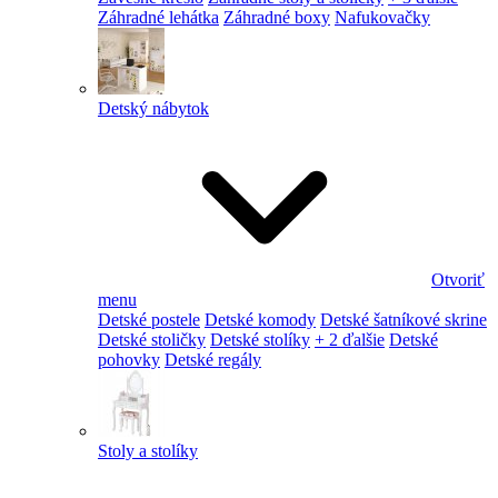
Záhradné lehátka
Záhradné boxy
Nafukovačky
Detský nábytok
Otvoriť
menu
Detské postele
Detské komody
Detské šatníkové skrine
Detské stoličky
Detské stolíky
+ 2 ďalšie
Detské
pohovky
Detské regály
Stoly a stolíky