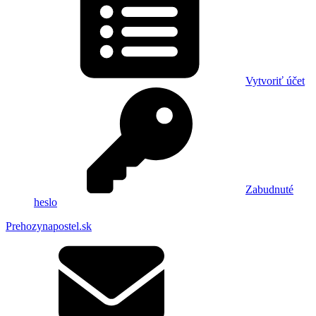
Vytvoriť účet
Zabudnuté
heslo
Prehozynapostel.sk