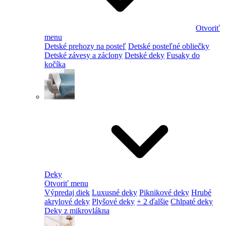
Otvoriť
menu
Detské prehozy na posteľ
Detské posteľné obliečky
Detské závesy a záclony
Detské deky
Fusaky do
kočíka
Deky
Otvoriť menu
Výpredaj diek
Luxusné deky
Piknikové deky
Hrubé
akrylové deky
Plyšové deky
+ 2 ďalšie
Chlpaté deky
Deky z mikrovlákna