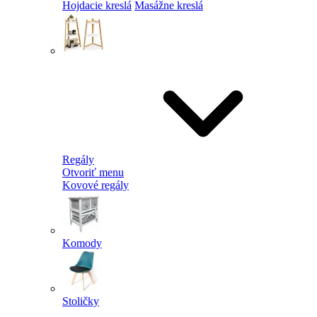
Hojdacie kreslá
Masážne kreslá
Regály
Otvoriť menu
Kovové regály
Komody
Stoličky