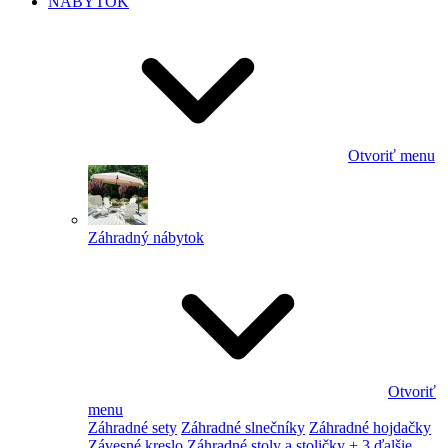
NÁBYTOK
Otvoriť menu
Záhradný nábytok
Otvoriť
menu
Záhradné sety
Záhradné slnečníky
Záhradné hojdačky
Závesné kreslo
Záhradné stoly a stoličky
+ 3 ďalšie