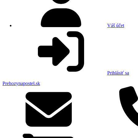
Váš účet
Prihlásiť sa
Prehozynapostel.sk