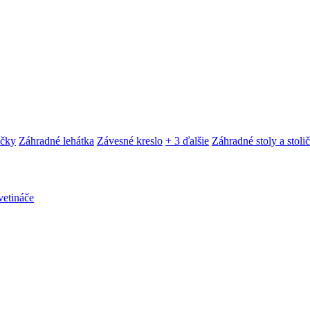
ačky
Záhradné lehátka
Závesné kreslo
+ 3 ďalšie
Záhradné stoly a stoli
etináče