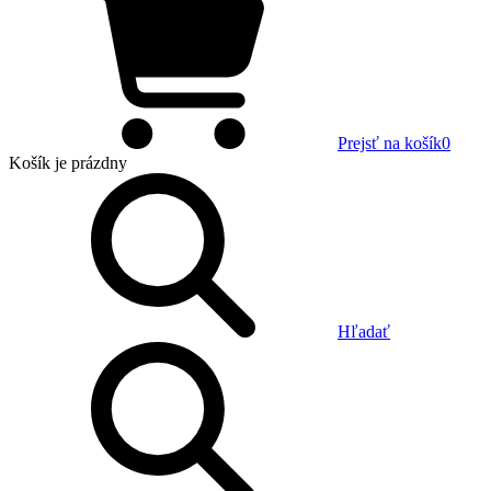
Prejsť na košík
0
Košík
je prázdny
Hľadať