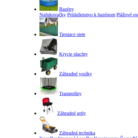
Bazény
Nafukovačky
Príslušenstvo k bazénom
Plážové os
Tieniace siete
Krycie plachty
Záhradné vozíky
Trampolíny
Záhradné grily
Záhradná technika