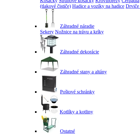
Kosačky
Strunové kosačky
Krovinorezy
Čerpadlá
(tlakové čističe)
Hadice a vozíky na hadice
Drviče
Záhradné náradie
Sekery
Nožnice na trávu a kríky
Záhradné dekorácie
Záhradné stany a altány
Poštové schránky
Kotlíky a kotliny
Ostatné