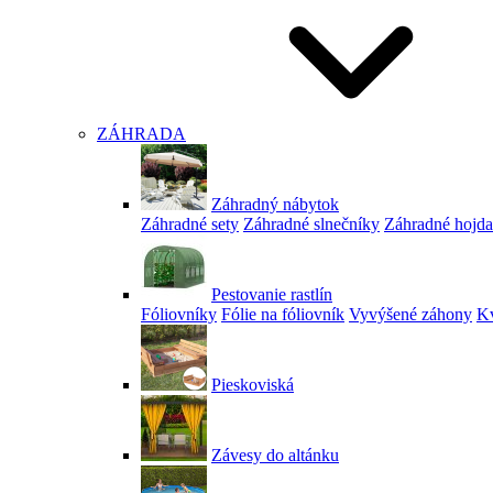
ZÁHRADA
Záhradný nábytok
Záhradné sety
Záhradné slnečníky
Záhradné hojd
Pestovanie rastlín
Fóliovníky
Fólie na fóliovník
Vyvýšené záhony
Kv
Pieskoviská
Závesy do altánku