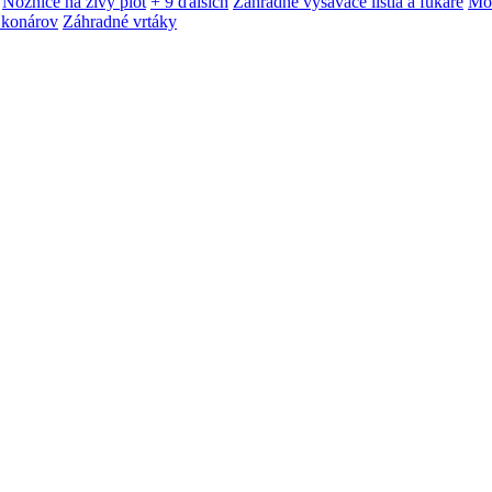
Nožnice na živý plot
+ 9 ďalších
Záhradné vysávače lístia a fukáre
Mot
 konárov
Záhradné vrtáky