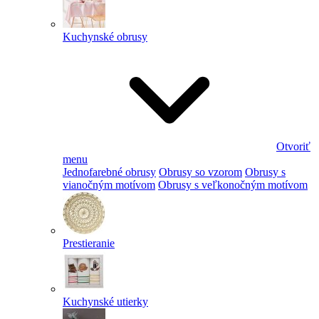
Kuchynské obrusy
Otvoriť
menu
Jednofarebné obrusy
Obrusy so vzorom
Obrusy s
vianočným motívom
Obrusy s veľkonočným motívom
Prestieranie
Kuchynské utierky