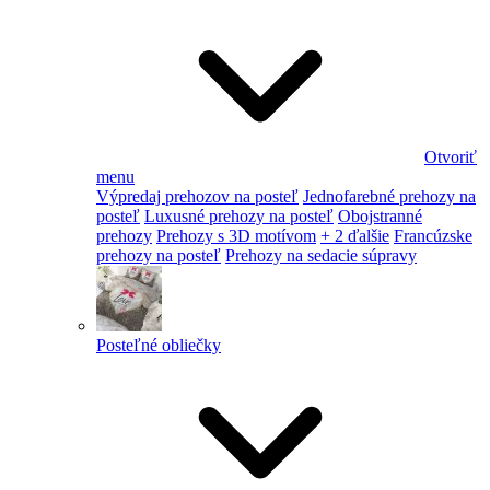
Otvoriť
menu
Výpredaj prehozov na posteľ
Jednofarebné prehozy na
posteľ
Luxusné prehozy na posteľ
Obojstranné
prehozy
Prehozy s 3D motívom
+ 2 ďalšie
Francúzske
prehozy na posteľ
Prehozy na sedacie súpravy
Posteľné obliečky