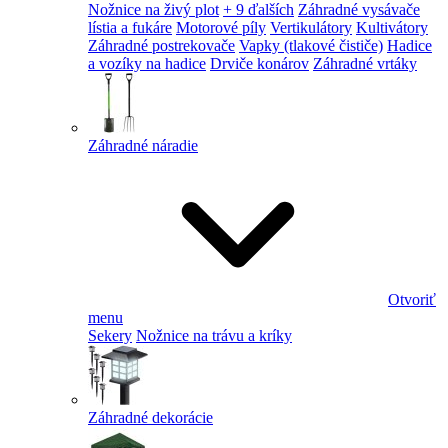
Nožnice na živý plot
+ 9 ďalších
Záhradné vysávače
lístia a fukáre
Motorové píly
Vertikulátory
Kultivátory
Záhradné postrekovače
Vapky (tlakové čističe)
Hadice
a vozíky na hadice
Drviče konárov
Záhradné vrtáky
Záhradné náradie
Otvoriť
menu
Sekery
Nožnice na trávu a kríky
Záhradné dekorácie