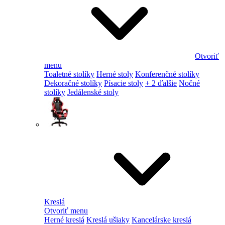
Otvoriť
menu
Toaletné stolíky
Herné stoly
Konferenčné stolíky
Dekoračné stolíky
Písacie stoly
+ 2 ďalšie
Nočné
stolíky
Jedálenské stoly
Kreslá
Otvoriť menu
Herné kreslá
Kreslá ušiaky
Kancelárske kreslá