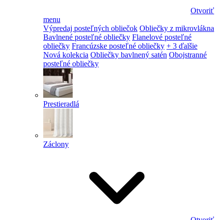
Otvoriť
menu
Výpredaj posteľných obliečok
Obliečky z mikrovlákna
Bavlnené posteľné obliečky
Flanelové posteľné
obliečky
Francúzske posteľné obliečky
+ 3 ďalšie
Nová kolekcia
Obliečky bavlnený satén
Obojstranné
posteľné obliečky
Prestieradlá
Záclony
Otvoriť