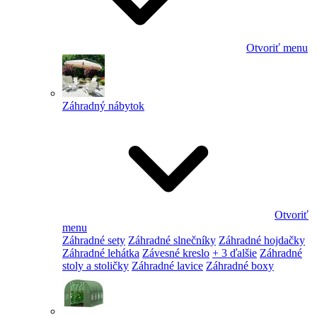
Otvoriť menu
Záhradný nábytok
Otvoriť
menu
Záhradné sety
Záhradné slnečníky
Záhradné hojdačky
Záhradné lehátka
Závesné kreslo
+ 3 ďalšie
Záhradné
stoly a stoličky
Záhradné lavice
Záhradné boxy