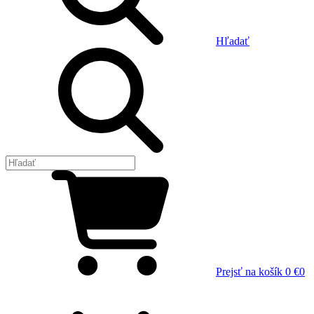
Hľadať
Prejsť na košík
0 €
0