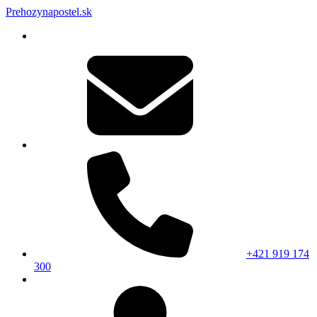
Prehozynapostel.sk
+421 919 174
300