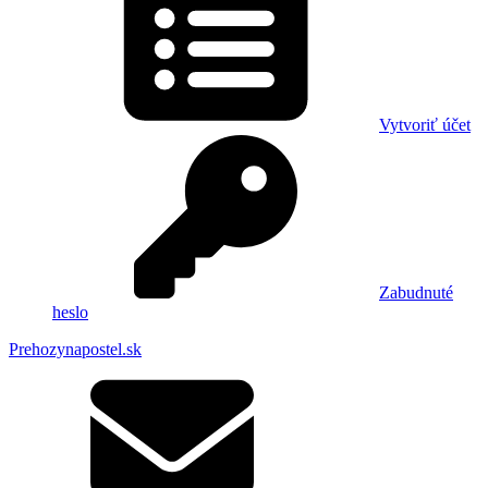
Vytvoriť účet
Zabudnuté
heslo
Prehozynapostel.sk