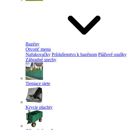
Bazény
Otvoriť menu
Nafukovačky
Príslušenstvo k bazénom
Plážové osušky
Záhradné sprchy
Tieniace siete
Krycie plachty