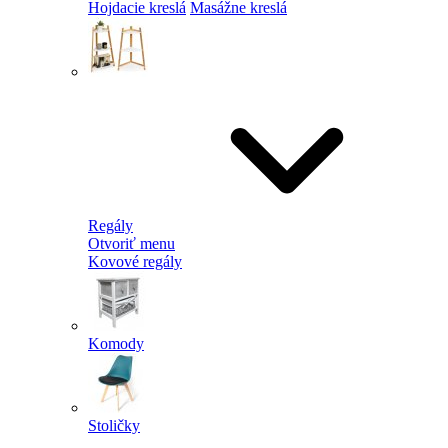
Hojdacie kreslá
Masážne kreslá
Regály
Otvoriť menu
Kovové regály
Komody
Stoličky