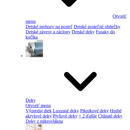
Otvoriť
menu
Detské prehozy na posteľ
Detské posteľné obliečky
Detské závesy a záclony
Detské deky
Fusaky do
kočíka
Deky
Otvoriť menu
Výpredaj diek
Luxusné deky
Piknikové deky
Hrubé
akrylové deky
Plyšové deky
+ 2 ďalšie
Chlpaté deky
Deky z mikrovlákna