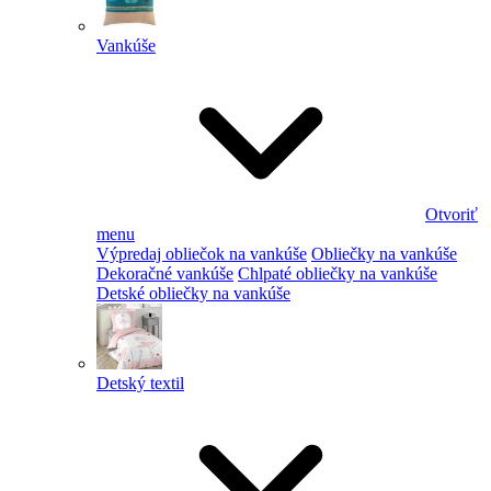
Vankúše
Otvoriť
menu
Výpredaj obliečok na vankúše
Obliečky na vankúše
Dekoračné vankúše
Chlpaté obliečky na vankúše
Detské obliečky na vankúše
Detský textil