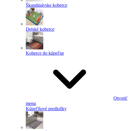
Škandinávske koberce
Detské koberce
Koberce do kúpeľne
Otvoriť
menu
Kúpeľňové predložky