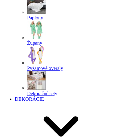
Paplóny
Župany
Pyžamové overaly
Dekoračné sety
DEKORÁCIE