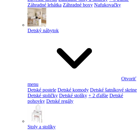
Záhradné lehátka
Záhradné boxy
Nafukovačky
Detský nábytok
Otvoriť
menu
Detské postele
Detské komody
Detské šatníkové skrine
Detské stoličky
Detské stolíky
+ 2 ďalšie
Detské
pohovky
Detské regály
Stoly a stolíky