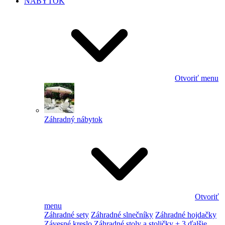
NÁBYTOK
Otvoriť menu
Záhradný nábytok
Otvoriť
menu
Záhradné sety
Záhradné slnečníky
Záhradné hojdačky
Závesné kreslo
Záhradné stoly a stoličky
+ 3 ďalšie