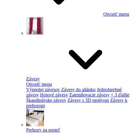
Otvoriť menu
Závesy
Otvoriť menu
Výpredaj závesov
Závesy do altánku
Jednofarebné
závesy
Hotové závesy
Zatemňovacie závesy
+ 3 ďalšie
Škandinávske závesy
Závesy s 3D motívom
Závesy k
prehozom
Prehozy na posteľ