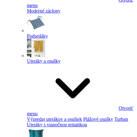
menu
Moderné záclony
Podsedáky
Uteráky a osušky
Otvoriť
menu
Výpredaj uterákov a osušiek
Plážové osušky
Turban
Uteráky s vianočnou tematikou