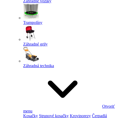
Záhradné vozíky
Trampolíny
Záhradné grily
Záhradná technika
Otvoriť
menu
Kosačky
Strunové kosačky
Krovinorezy
Čerpadlá