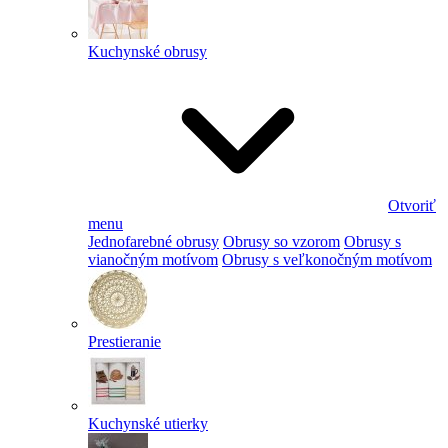
Kuchynské obrusy
Otvoriť
menu
Jednofarebné obrusy
Obrusy so vzorom
Obrusy s
vianočným motívom
Obrusy s veľkonočným motívom
Prestieranie
Kuchynské utierky