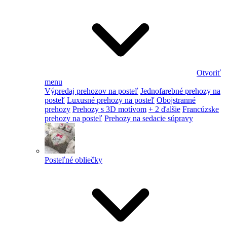
Otvoriť
menu
Výpredaj prehozov na posteľ
Jednofarebné prehozy na
posteľ
Luxusné prehozy na posteľ
Obojstranné
prehozy
Prehozy s 3D motívom
+ 2 ďalšie
Francúzske
prehozy na posteľ
Prehozy na sedacie súpravy
Posteľné obliečky