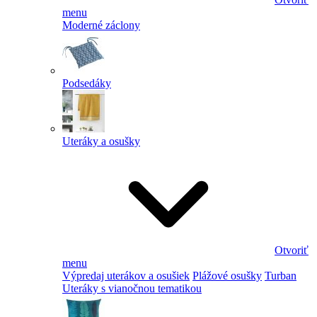
menu
Moderné záclony
Podsedáky
Uteráky a osušky
Otvoriť
menu
Výpredaj uterákov a osušiek
Plážové osušky
Turban
Uteráky s vianočnou tematikou