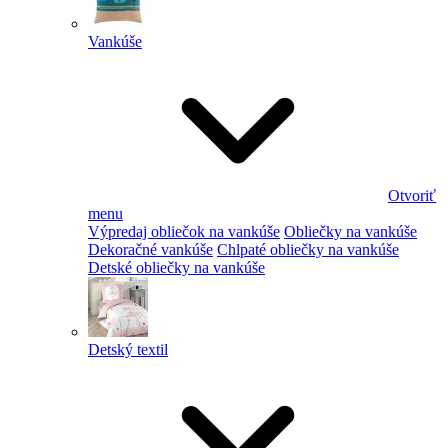
Vankúše
Otvoriť
menu
Výpredaj obliečok na vankúše
Obliečky na vankúše
Dekoračné vankúše
Chlpaté obliečky na vankúše
Detské obliečky na vankúše
Detský textil