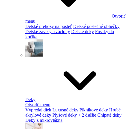
Otvoriť
menu
Detské prehozy na posteľ
Detské posteľné obliečky
Detské závesy a záclony
Detské deky
Fusaky do
kočíka
Deky
Otvoriť menu
Výpredaj diek
Luxusné deky
Piknikové deky
Hrubé
akrylové deky
Plyšové deky
+ 2 ďalšie
Chlpaté deky
Deky z mikrovlákna