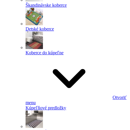
Škandinávske koberce
Detské koberce
Koberce do kúpeľne
Otvoriť
menu
Kúpeľňové predložky