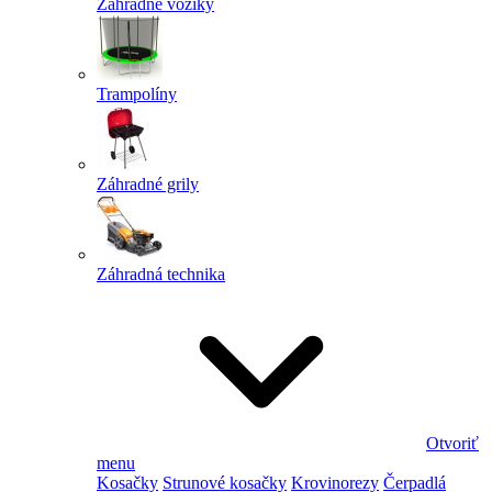
Záhradné vozíky
Trampolíny
Záhradné grily
Záhradná technika
Otvoriť
menu
Kosačky
Strunové kosačky
Krovinorezy
Čerpadlá