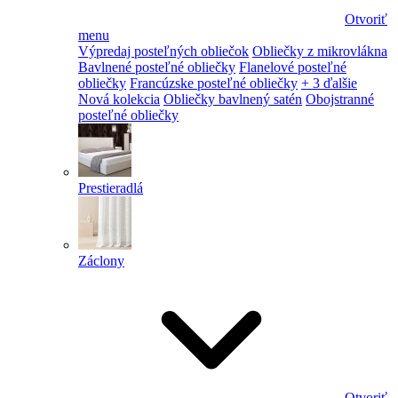
Otvoriť
menu
Výpredaj posteľných obliečok
Obliečky z mikrovlákna
Bavlnené posteľné obliečky
Flanelové posteľné
obliečky
Francúzske posteľné obliečky
+ 3 ďalšie
Nová kolekcia
Obliečky bavlnený satén
Obojstranné
posteľné obliečky
Prestieradlá
Záclony
Otvoriť