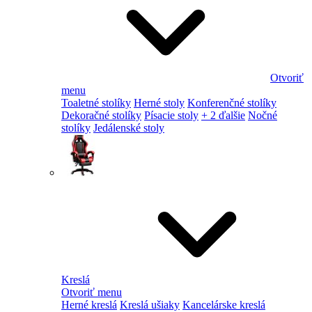
Otvoriť
menu
Toaletné stolíky
Herné stoly
Konferenčné stolíky
Dekoračné stolíky
Písacie stoly
+ 2 ďalšie
Nočné
stolíky
Jedálenské stoly
Kreslá
Otvoriť menu
Herné kreslá
Kreslá ušiaky
Kancelárske kreslá