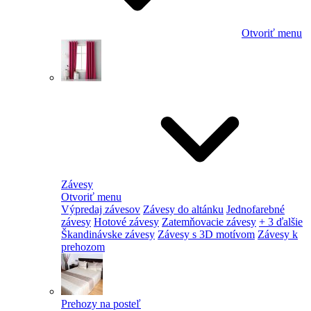
Otvoriť menu
Závesy
Otvoriť menu
Výpredaj závesov
Závesy do altánku
Jednofarebné
závesy
Hotové závesy
Zatemňovacie závesy
+ 3 ďalšie
Škandinávske závesy
Závesy s 3D motívom
Závesy k
prehozom
Prehozy na posteľ