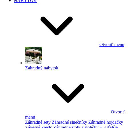
NÁBYTOK
Otvoriť menu
Záhradný nábytok
Otvoriť
menu
Záhradné sety
Záhradné slnečníky
Záhradné hojdačky
Závesné kreslo
Záhradné stoly a stoličky
+ 3 ďalšie