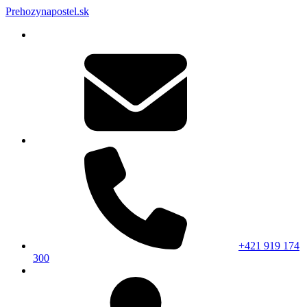
Prehozynapostel.sk
+421 919 174
300