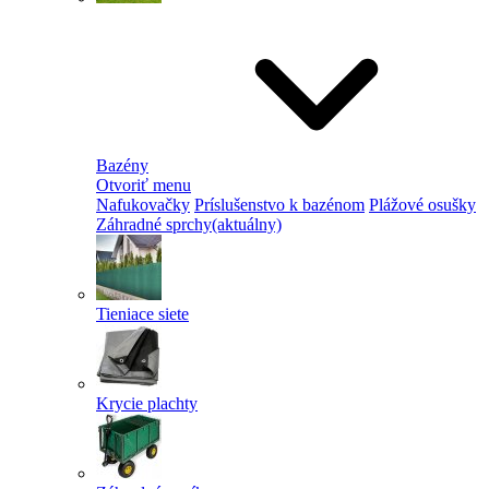
Bazény
Otvoriť menu
Nafukovačky
Príslušenstvo k bazénom
Plážové osušky
Záhradné sprchy
(aktuálny)
Tieniace siete
Krycie plachty