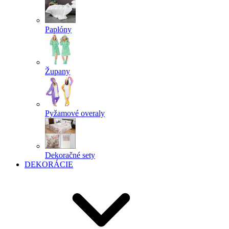
Paplóny
Župany
Pyžamové overaly
Dekoračné sety
DEKORÁCIE