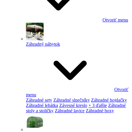
Otvoriť menu
Záhradný nábytok
Otvoriť
menu
Záhradné sety
Záhradné slnečníky
Záhradné hojdačky
Záhradné lehátka
Závesné kreslo
+ 3 ďalšie
Záhradné
stoly a stoličky
Záhradné lavice
Záhradné boxy