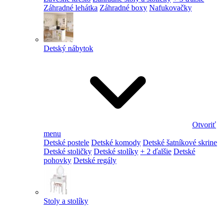
Záhradné lehátka
Záhradné boxy
Nafukovačky
Detský nábytok
Otvoriť
menu
Detské postele
Detské komody
Detské šatníkové skrine
Detské stoličky
Detské stolíky
+ 2 ďalšie
Detské
pohovky
Detské regály
Stoly a stolíky