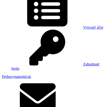
Vytvoriť účet
Zabudnuté
heslo
Prehozynapostel.sk