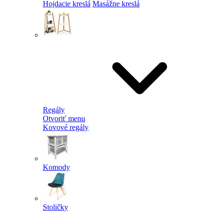
Hojdacie kreslá
Masážne kreslá
Regály
Otvoriť menu
Kovové regály
Komody
Stoličky