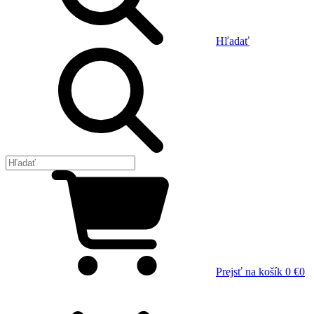
Hľadať
Prejsť na košík
0 €
0