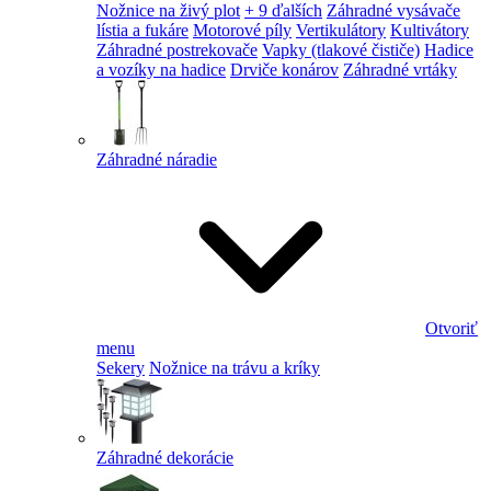
Nožnice na živý plot
+ 9 ďalších
Záhradné vysávače
lístia a fukáre
Motorové píly
Vertikulátory
Kultivátory
Záhradné postrekovače
Vapky (tlakové čističe)
Hadice
a vozíky na hadice
Drviče konárov
Záhradné vrtáky
Záhradné náradie
Otvoriť
menu
Sekery
Nožnice na trávu a kríky
Záhradné dekorácie