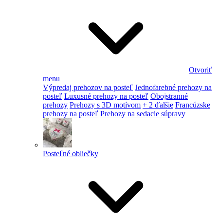
Otvoriť
menu
Výpredaj prehozov na posteľ
Jednofarebné prehozy na
posteľ
Luxusné prehozy na posteľ
Obojstranné
prehozy
Prehozy s 3D motívom
+ 2 ďalšie
Francúzske
prehozy na posteľ
Prehozy na sedacie súpravy
Posteľné obliečky