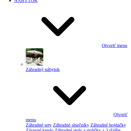
NÁBYTOK
Otvoriť menu
Záhradný nábytok
Otvoriť
menu
Záhradné sety
Záhradné slnečníky
Záhradné hojdačky
Závesné kreslo
Záhradné stoly a stoličky
+ 3 ďalšie