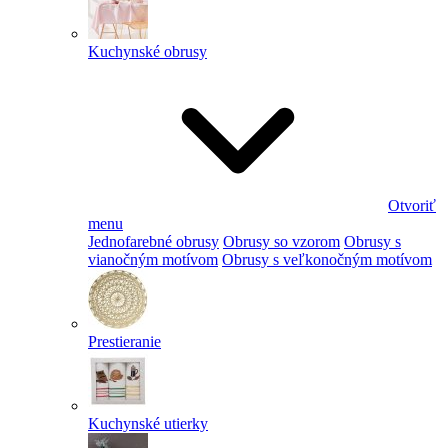
Kuchynské obrusy
Otvoriť
menu
Jednofarebné obrusy
Obrusy so vzorom
Obrusy s
vianočným motívom
Obrusy s veľkonočným motívom
Prestieranie
Kuchynské utierky