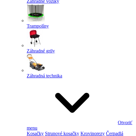
Záhradné vozíky
Trampolíny
Záhradné grily
Záhradná technika
Otvoriť
menu
Kosačky
Strunové kosačky
Krovinorezy
Čerpadlá