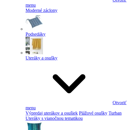
menu
Moderné záclony
Podsedáky
Uteráky a osušky
Otvoriť
menu
Výpredaj uterákov a osušiek
Plážové osušky
Turban
Uteráky s vianočnou tematikou