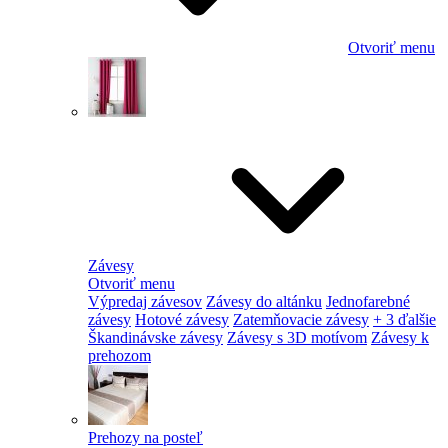
Otvoriť menu
Závesy
Otvoriť menu
Výpredaj závesov
Závesy do altánku
Jednofarebné
závesy
Hotové závesy
Zatemňovacie závesy
+ 3 ďalšie
Škandinávske závesy
Závesy s 3D motívom
Závesy k
prehozom
Prehozy na posteľ