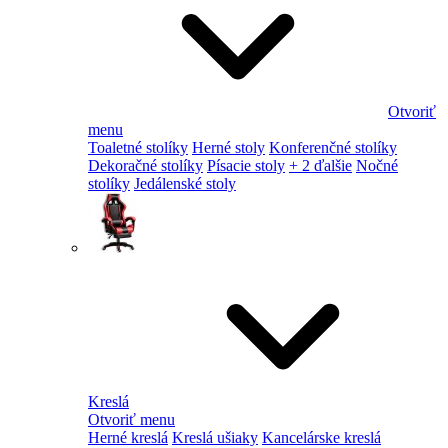
Otvoriť
menu
Toaletné stolíky
Herné stoly
Konferenčné stolíky
Dekoračné stolíky
Písacie stoly
+ 2 ďalšie
Nočné
stolíky
Jedálenské stoly
Kreslá
Otvoriť menu
Herné kreslá
Kreslá ušiaky
Kancelárske kreslá