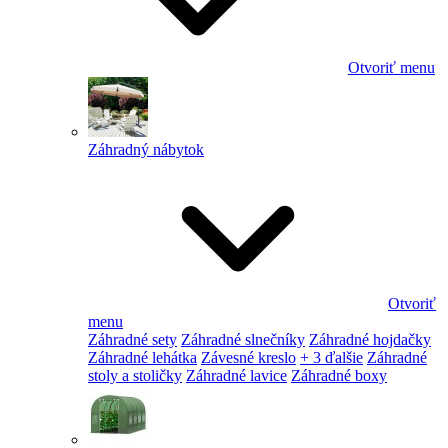
Otvoriť menu
Záhradný nábytok
Otvoriť
menu
Záhradné sety
Záhradné slnečníky
Záhradné hojdačky
Záhradné lehátka
Závesné kreslo
+ 3 ďalšie
Záhradné
stoly a stoličky
Záhradné lavice
Záhradné boxy