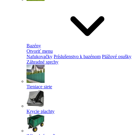
Bazény
Otvoriť menu
Nafukovačky
Príslušenstvo k bazénom
Plážové osušky
Záhradné sprchy
Tieniace siete
Krycie plachty