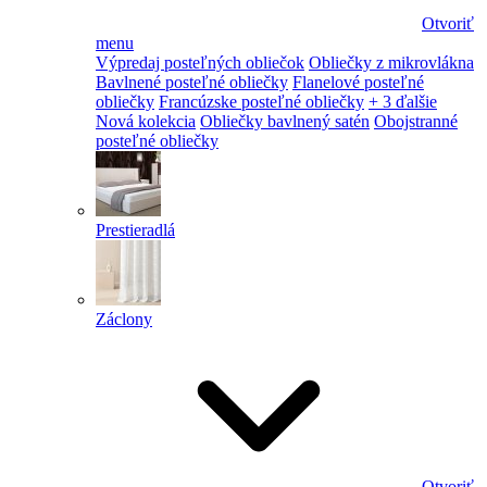
Otvoriť
menu
Výpredaj posteľných obliečok
Obliečky z mikrovlákna
Bavlnené posteľné obliečky
Flanelové posteľné
obliečky
Francúzske posteľné obliečky
+ 3 ďalšie
Nová kolekcia
Obliečky bavlnený satén
Obojstranné
posteľné obliečky
Prestieradlá
Záclony
Otvoriť