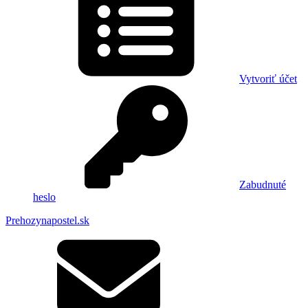
Vytvoriť účet
Zabudnuté
heslo
Prehozynapostel.sk