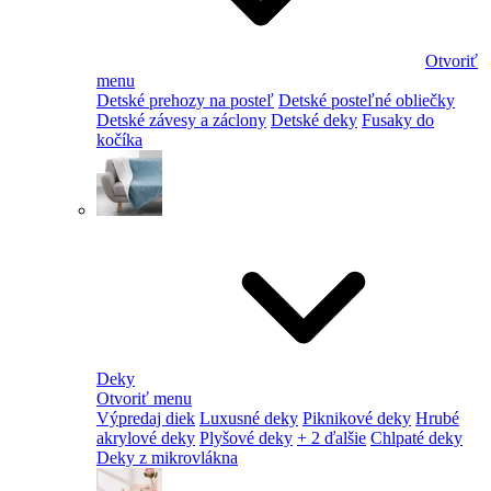
Otvoriť
menu
Detské prehozy na posteľ
Detské posteľné obliečky
Detské závesy a záclony
Detské deky
Fusaky do
kočíka
Deky
Otvoriť menu
Výpredaj diek
Luxusné deky
Piknikové deky
Hrubé
akrylové deky
Plyšové deky
+ 2 ďalšie
Chlpaté deky
Deky z mikrovlákna