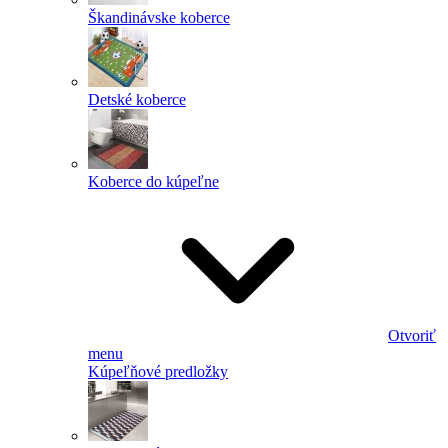
Škandinávske koberce
Detské koberce
Koberce do kúpeľne
Otvoriť
menu
Kúpeľňové predložky