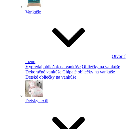
Vankúše
Otvoriť
menu
Výpredaj obliečok na vankúše
Obliečky na vankúše
Dekoračné vankúše
Chlpaté obliečky na vankúše
Detské obliečky na vankúše
Detský textil