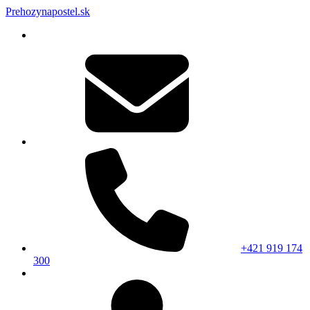
Prehozynapostel.sk
+421 919 174
300