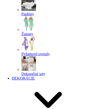
Paplóny
Župany
Pyžamové overaly
Dekoračné sety
DEKORÁCIE