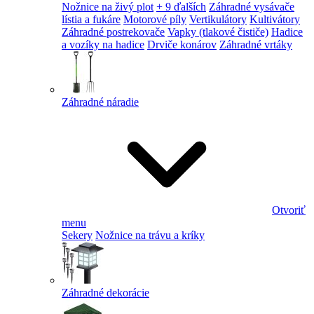
Nožnice na živý plot
+ 9 ďalších
Záhradné vysávače
lístia a fukáre
Motorové píly
Vertikulátory
Kultivátory
Záhradné postrekovače
Vapky (tlakové čističe)
Hadice
a vozíky na hadice
Drviče konárov
Záhradné vrtáky
Záhradné náradie
Otvoriť
menu
Sekery
Nožnice na trávu a kríky
Záhradné dekorácie