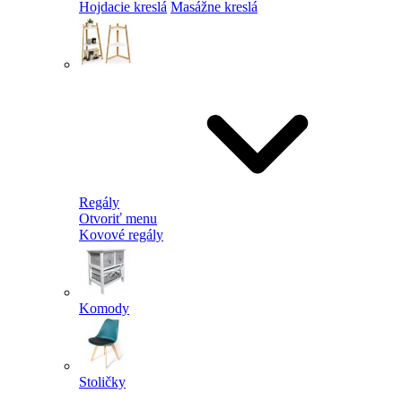
Hojdacie kreslá
Masážne kreslá
Regály
Otvoriť menu
Kovové regály
Komody
Stoličky