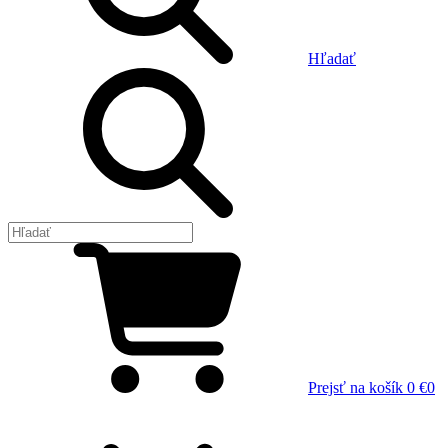
Hľadať
Prejsť na košík
0 €
0