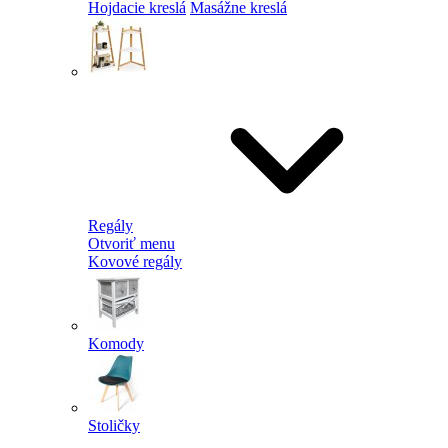
Hojdacie kreslá
Masážne kreslá
Regály
Otvoriť menu
Kovové regály
Komody
Stoličky