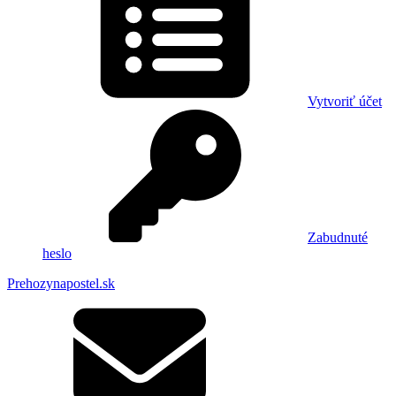
Vytvoriť účet
Zabudnuté
heslo
Prehozynapostel.sk