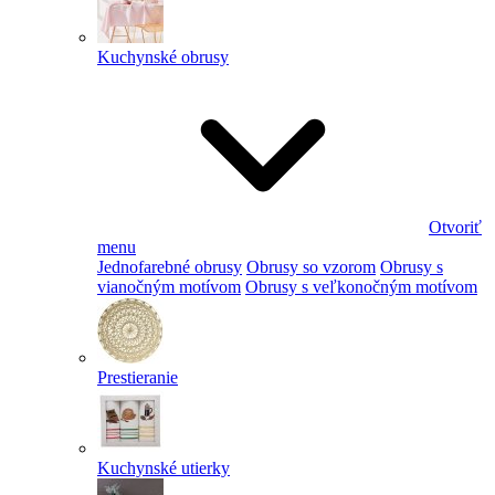
Kuchynské obrusy
Otvoriť
menu
Jednofarebné obrusy
Obrusy so vzorom
Obrusy s
vianočným motívom
Obrusy s veľkonočným motívom
Prestieranie
Kuchynské utierky