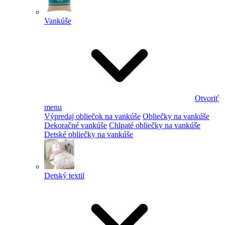
Vankúše
Otvoriť
menu
Výpredaj obliečok na vankúše
Obliečky na vankúše
Dekoračné vankúše
Chlpaté obliečky na vankúše
Detské obliečky na vankúše
Detský textil