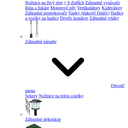
Nožnice na živý plot
+ 9 ďalších
Záhradné vysávače
lístia a fukáre
Motorové píly
Vertikulátory
Kultivátory
Záhradné postrekovače
Vapky (tlakové čističe)
Hadice
a vozíky na hadice
Drviče konárov
Záhradné vrtáky
Záhradné náradie
Otvoriť
menu
Sekery
Nožnice na trávu a kríky
Záhradné dekorácie