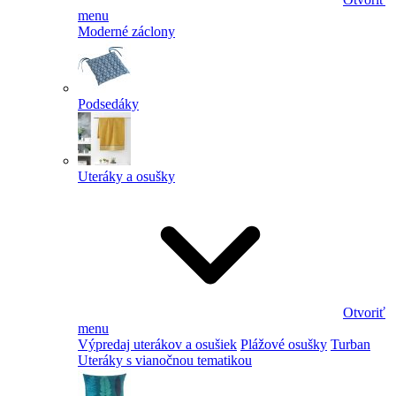
menu
Moderné záclony
Podsedáky
Uteráky a osušky
Otvoriť
menu
Výpredaj uterákov a osušiek
Plážové osušky
Turban
Uteráky s vianočnou tematikou