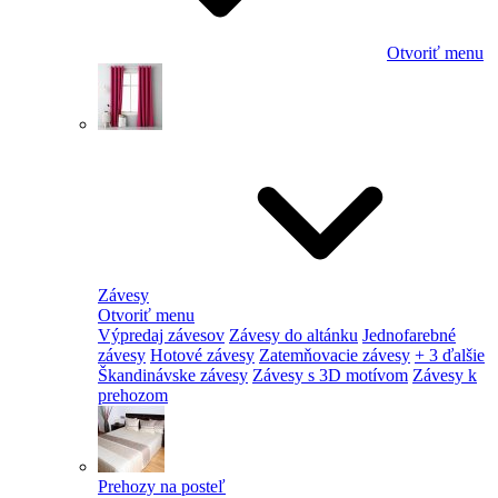
Otvoriť menu
Závesy
Otvoriť menu
Výpredaj závesov
Závesy do altánku
Jednofarebné
závesy
Hotové závesy
Zatemňovacie závesy
+ 3 ďalšie
Škandinávske závesy
Závesy s 3D motívom
Závesy k
prehozom
Prehozy na posteľ