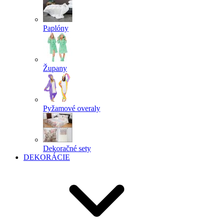
Paplóny
Župany
Pyžamové overaly
Dekoračné sety
DEKORÁCIE