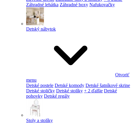
Záhradné lehátka
Záhradné boxy
Nafukovačky
Detský nábytok
Otvoriť
menu
Detské postele
Detské komody
Detské šatníkové skrine
Detské stoličky
Detské stolíky
+ 2 ďalšie
Detské
pohovky
Detské regály
Stoly a stolíky