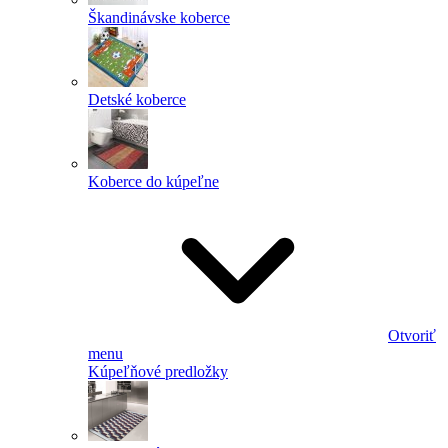
Škandinávske koberce
Detské koberce
Koberce do kúpeľne
Otvoriť
menu
Kúpeľňové predložky