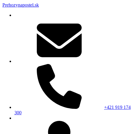
Prehozynapostel.sk
+421 919 174
300