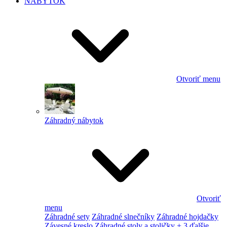
NÁBYTOK
Otvoriť menu
Záhradný nábytok
Otvoriť
menu
Záhradné sety
Záhradné slnečníky
Záhradné hojdačky
Závesné kreslo
Záhradné stoly a stoličky
+ 3 ďalšie