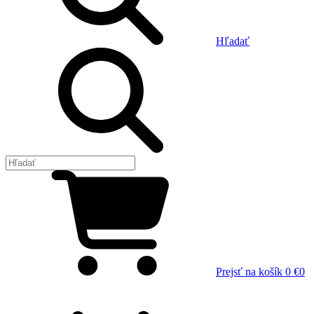
Hľadať
Prejsť na košík
0 €
0