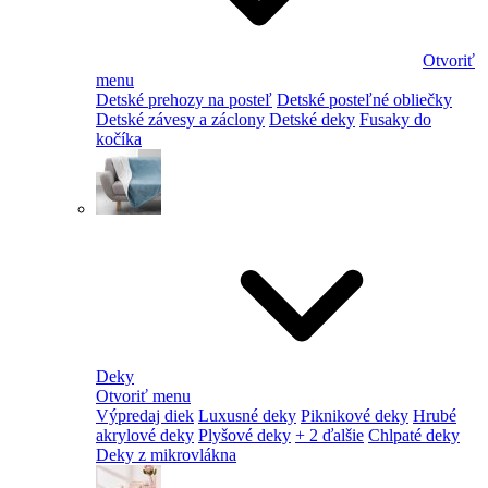
Otvoriť
menu
Detské prehozy na posteľ
Detské posteľné obliečky
Detské závesy a záclony
Detské deky
Fusaky do
kočíka
Deky
Otvoriť menu
Výpredaj diek
Luxusné deky
Piknikové deky
Hrubé
akrylové deky
Plyšové deky
+ 2 ďalšie
Chlpaté deky
Deky z mikrovlákna