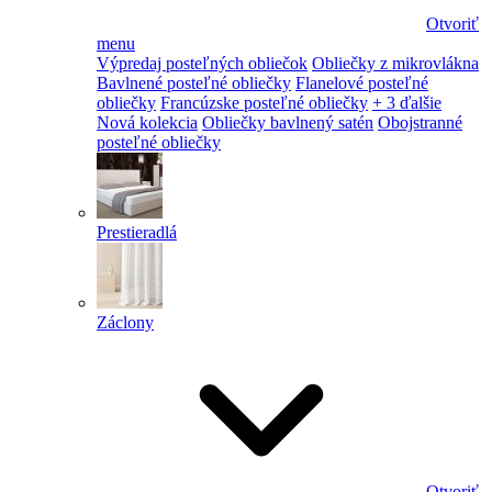
Otvoriť
menu
Výpredaj posteľných obliečok
Obliečky z mikrovlákna
Bavlnené posteľné obliečky
Flanelové posteľné
obliečky
Francúzske posteľné obliečky
+ 3 ďalšie
Nová kolekcia
Obliečky bavlnený satén
Obojstranné
posteľné obliečky
Prestieradlá
Záclony
Otvoriť