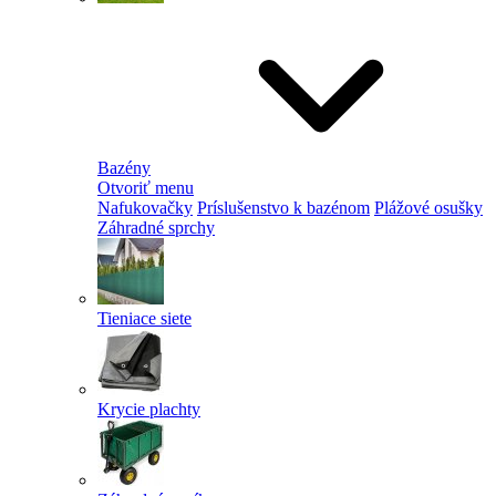
Bazény
Otvoriť menu
Nafukovačky
Príslušenstvo k bazénom
Plážové osušky
Záhradné sprchy
Tieniace siete
Krycie plachty