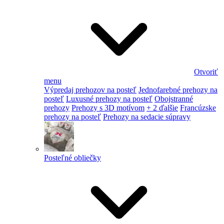
Otvoriť
menu
Výpredaj prehozov na posteľ
Jednofarebné prehozy na
posteľ
Luxusné prehozy na posteľ
Obojstranné
prehozy
Prehozy s 3D motívom
+ 2 ďalšie
Francúzske
prehozy na posteľ
Prehozy na sedacie súpravy
Posteľné obliečky