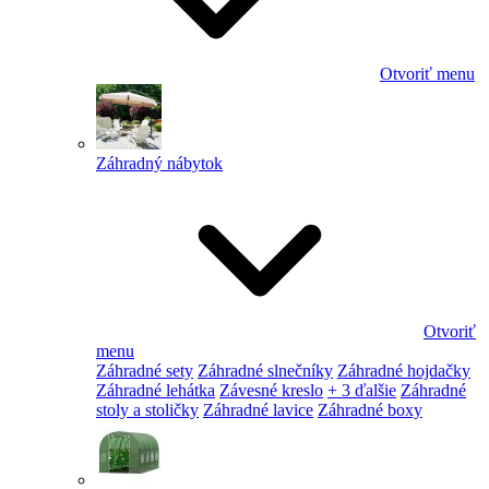
Otvoriť menu
Záhradný nábytok
Otvoriť
menu
Záhradné sety
Záhradné slnečníky
Záhradné hojdačky
Záhradné lehátka
Závesné kreslo
+ 3 ďalšie
Záhradné
stoly a stoličky
Záhradné lavice
Záhradné boxy