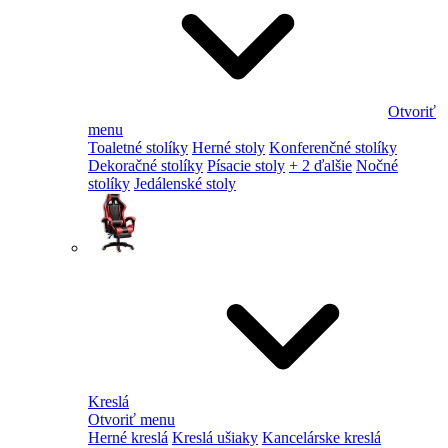
Otvoriť
menu
Toaletné stolíky
Herné stoly
Konferenčné stolíky
Dekoračné stolíky
Písacie stoly
+ 2 ďalšie
Nočné
stolíky
Jedálenské stoly
Kreslá
Otvoriť menu
Herné kreslá
Kreslá ušiaky
Kancelárske kreslá