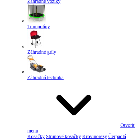
Záhradné vozíky
Trampolíny
Záhradné grily
Záhradná technika
Otvoriť
menu
Kosačky
Strunové kosačky
Krovinorezy
Čerpadlá