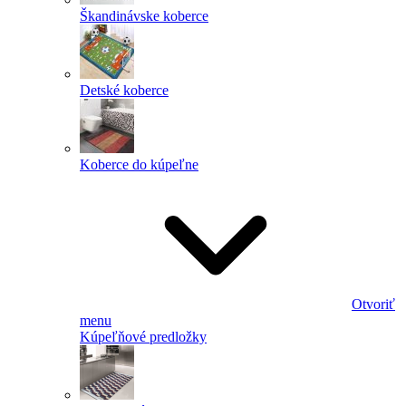
Škandinávske koberce
Detské koberce
Koberce do kúpeľne
Otvoriť
menu
Kúpeľňové predložky