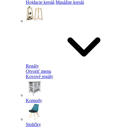
Hojdacie kreslá
Masážne kreslá
Regály
Otvoriť menu
Kovové regály
Komody
Stoličky