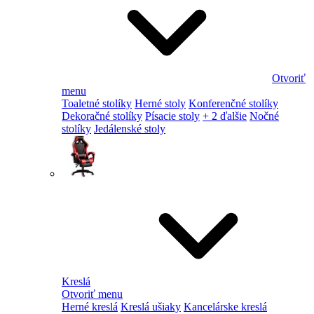
Otvoriť
menu
Toaletné stolíky
Herné stoly
Konferenčné stolíky
Dekoračné stolíky
Písacie stoly
+ 2 ďalšie
Nočné
stolíky
Jedálenské stoly
Kreslá
Otvoriť menu
Herné kreslá
Kreslá ušiaky
Kancelárske kreslá