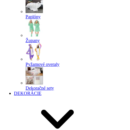
Paplóny
Župany
Pyžamové overaly
Dekoračné sety
DEKORÁCIE