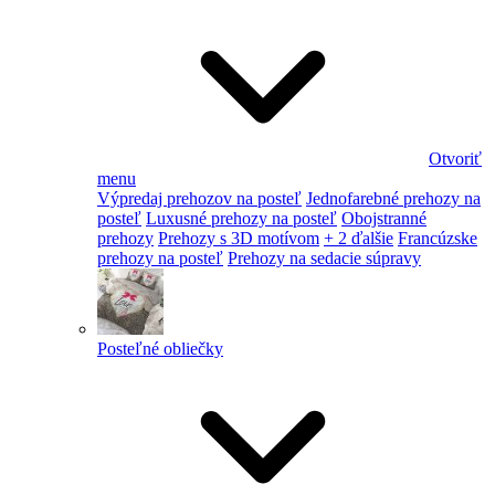
Otvoriť
menu
Výpredaj prehozov na posteľ
Jednofarebné prehozy na
posteľ
Luxusné prehozy na posteľ
Obojstranné
prehozy
Prehozy s 3D motívom
+ 2 ďalšie
Francúzske
prehozy na posteľ
Prehozy na sedacie súpravy
Posteľné obliečky