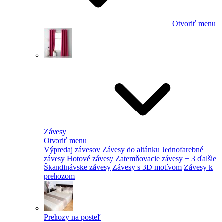
Otvoriť menu
Závesy
Otvoriť menu
Výpredaj závesov
Závesy do altánku
Jednofarebné
závesy
Hotové závesy
Zatemňovacie závesy
+ 3 ďalšie
Škandinávske závesy
Závesy s 3D motívom
Závesy k
prehozom
Prehozy na posteľ