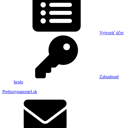
Vytvoriť účet
Zabudnuté
heslo
Prehozynapostel.sk