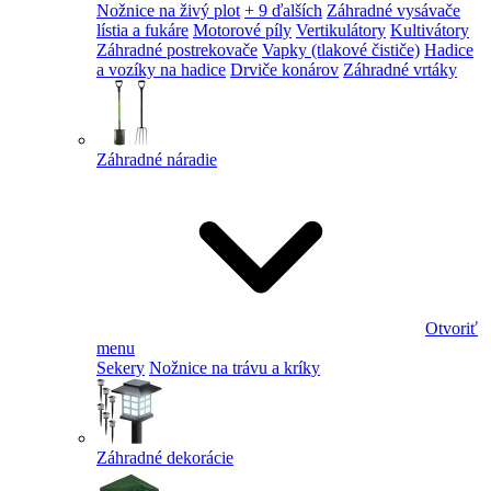
Nožnice na živý plot
+ 9 ďalších
Záhradné vysávače
lístia a fukáre
Motorové píly
Vertikulátory
Kultivátory
Záhradné postrekovače
Vapky (tlakové čističe)
Hadice
a vozíky na hadice
Drviče konárov
Záhradné vrtáky
Záhradné náradie
Otvoriť
menu
Sekery
Nožnice na trávu a kríky
Záhradné dekorácie