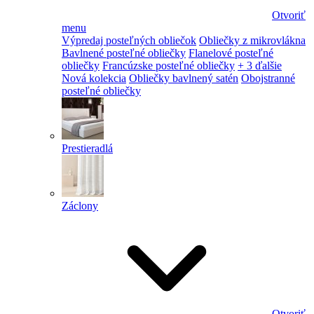
Otvoriť
menu
Výpredaj posteľných obliečok
Obliečky z mikrovlákna
Bavlnené posteľné obliečky
Flanelové posteľné
obliečky
Francúzske posteľné obliečky
+ 3 ďalšie
Nová kolekcia
Obliečky bavlnený satén
Obojstranné
posteľné obliečky
Prestieradlá
Záclony
Otvoriť