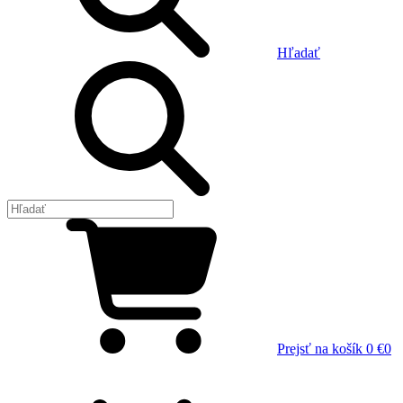
Hľadať
Prejsť na košík
0 €
0