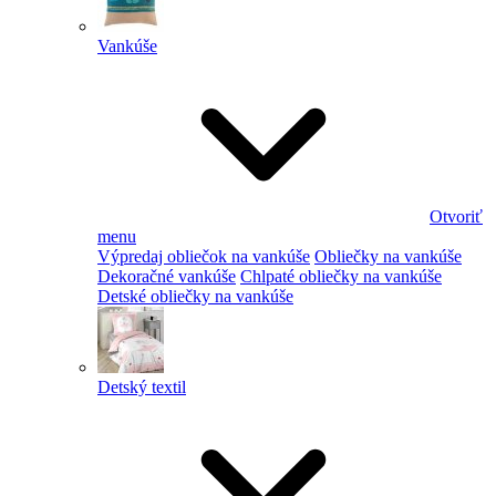
Vankúše
Otvoriť
menu
Výpredaj obliečok na vankúše
Obliečky na vankúše
Dekoračné vankúše
Chlpaté obliečky na vankúše
Detské obliečky na vankúše
Detský textil