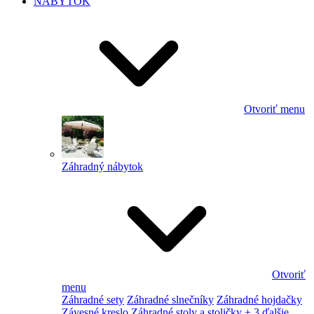
NÁBYTOK
Otvoriť menu
Záhradný nábytok
Otvoriť
menu
Záhradné sety
Záhradné slnečníky
Záhradné hojdačky
Závesné kreslo
Záhradné stoly a stoličky
+ 3 ďalšie