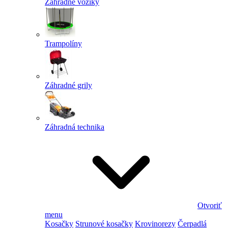
Záhradné vozíky
Trampolíny
Záhradné grily
Záhradná technika
Otvoriť
menu
Kosačky
Strunové kosačky
Krovinorezy
Čerpadlá