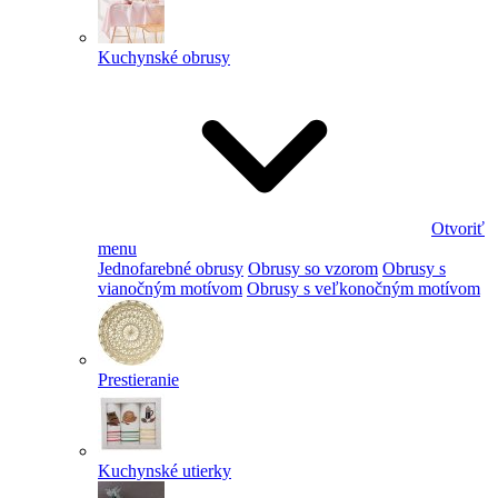
Kuchynské obrusy
Otvoriť
menu
Jednofarebné obrusy
Obrusy so vzorom
Obrusy s
vianočným motívom
Obrusy s veľkonočným motívom
Prestieranie
Kuchynské utierky