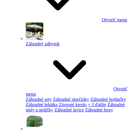
Otvoriť menu
Záhradný nábytok
Otvoriť
menu
Záhradné sety
Záhradné slnečníky
Záhradné hojdačky
Záhradné lehátka
Závesné kreslo
+ 3 ďalšie
Záhradné
stoly a stoličky
Záhradné lavice
Záhradné boxy