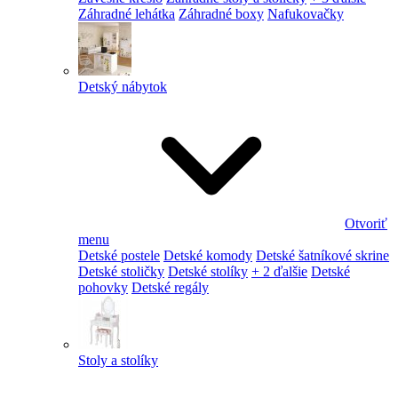
Záhradné lehátka
Záhradné boxy
Nafukovačky
Detský nábytok
Otvoriť
menu
Detské postele
Detské komody
Detské šatníkové skrine
Detské stoličky
Detské stolíky
+ 2 ďalšie
Detské
pohovky
Detské regály
Stoly a stolíky