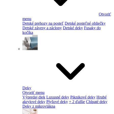
Otvoriť
menu
Detské prehozy na posteľ
Detské posteľné obliečky
Detské závesy a záclony
Detské deky
Fusaky do
kočíka
Deky
Otvoriť menu
Výpredaj diek
Luxusné deky
Piknikové deky
Hrubé
akrylové deky
Plyšové deky
+ 2 ďalšie
Chlpaté deky
Deky z mikrovlákna