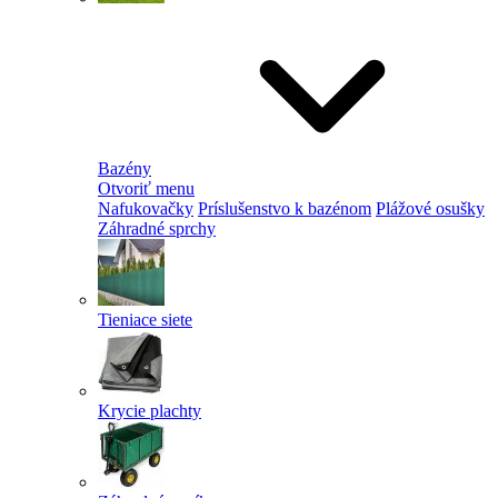
Bazény
Otvoriť menu
Nafukovačky
Príslušenstvo k bazénom
Plážové osušky
Záhradné sprchy
Tieniace siete
Krycie plachty