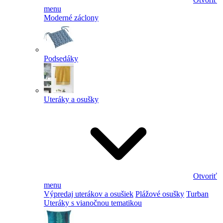
menu
Moderné záclony
Podsedáky
Uteráky a osušky
Otvoriť
menu
Výpredaj uterákov a osušiek
Plážové osušky
Turban
Uteráky s vianočnou tematikou