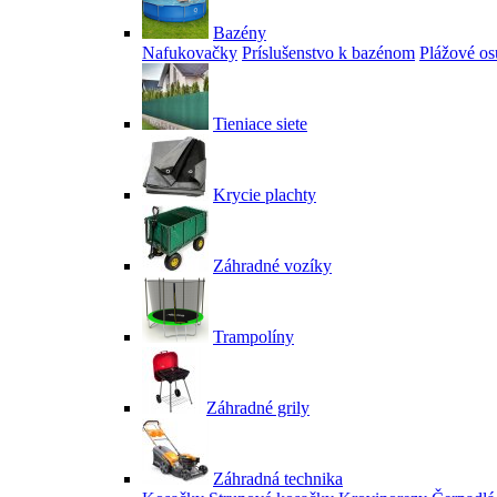
Bazény
Nafukovačky
Príslušenstvo k bazénom
Plážové os
Tieniace siete
Krycie plachty
Záhradné vozíky
Trampolíny
Záhradné grily
Záhradná technika