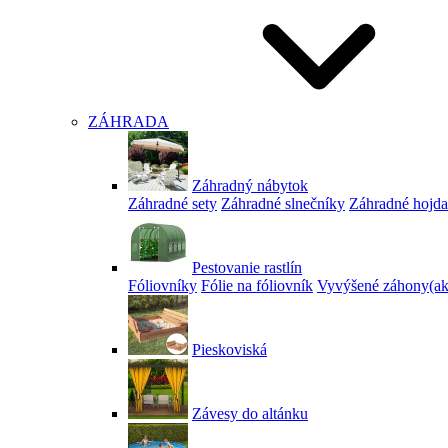
ZÁHRADA
Záhradný nábytok
Záhradné sety
Záhradné slnečníky
Záhradné hojd
Pestovanie rastlín
Fóliovníky
Fólie na fóliovník
Vyvýšené záhony
(a
Pieskoviská
Závesy do altánku