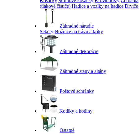
Kosačky
Strunové kosačky
Krovinorezy
Čerpadlá
(tlakové čističe)
Hadice a vozíky na hadice
Drviče
Záhradné náradie
Sekery
Nožnice na trávu a kríky
Záhradné dekorácie
Záhradné stany a altány
Poštové schránky
Kotlíky a kotliny
Ostatné