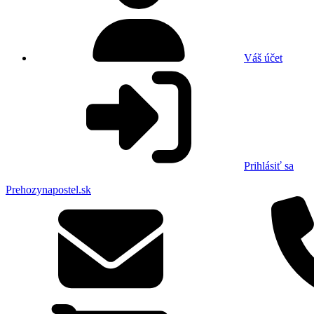
Váš účet
Prihlásiť sa
Prehozynapostel.sk