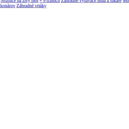
Nožnice na živý plot
+ 9 ďalších
Záhradné vysávače lístia a fukáre
Mot
 konárov
Záhradné vrtáky