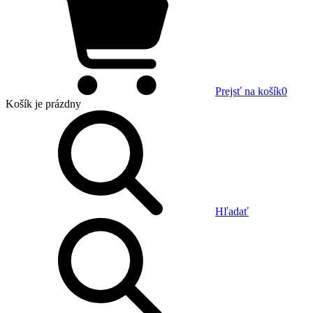
Prejsť na košík
0
Košík
je prázdny
Hľadať