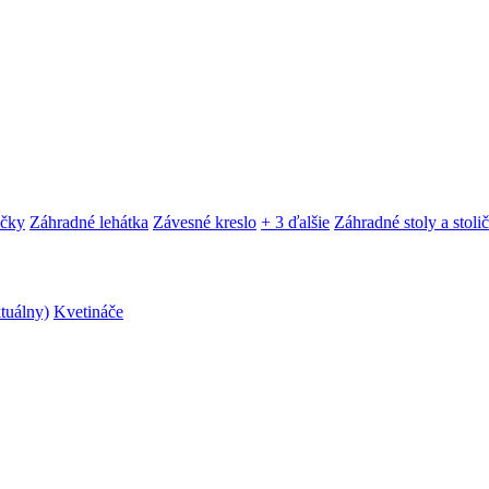
ačky
Záhradné lehátka
Závesné kreslo
+ 3 ďalšie
Záhradné stoly a stoli
ktuálny)
Kvetináče