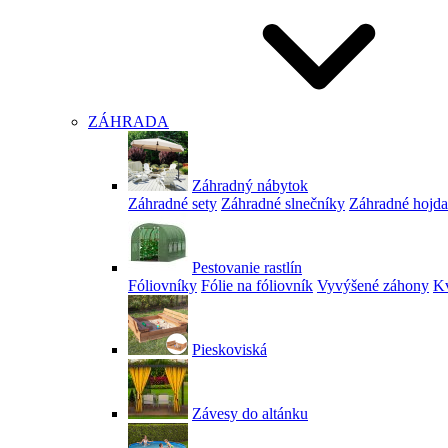
ZÁHRADA
Záhradný nábytok
Záhradné sety
Záhradné slnečníky
Záhradné hojd
Pestovanie rastlín
Fóliovníky
Fólie na fóliovník
Vyvýšené záhony
Kv
Pieskoviská
Závesy do altánku