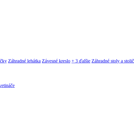
ačky
Záhradné lehátka
Závesné kreslo
+ 3 ďalšie
Záhradné stoly a stoli
etináče