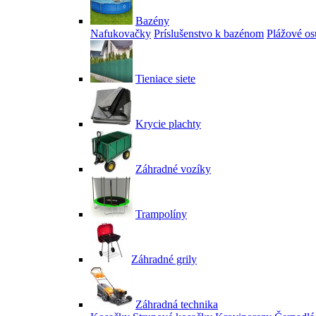
Bazény
Nafukovačky
Príslušenstvo k bazénom
Plážové os
Tieniace siete
Krycie plachty
Záhradné vozíky
Trampolíny
Záhradné grily
Záhradná technika