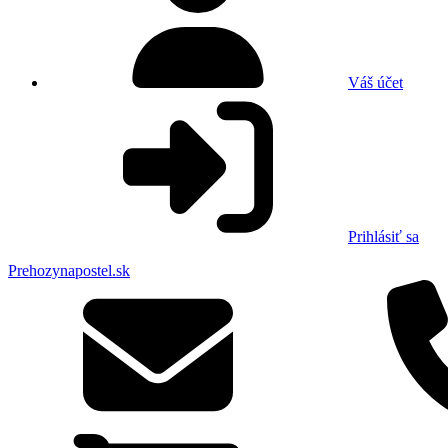
Váš účet
Prihlásiť sa
Prehozynapostel.sk