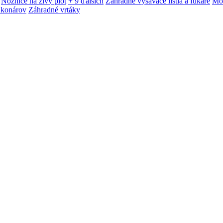
Nožnice na živý plot
+ 9 ďalších
Záhradné vysávače lístia a fukáre
Mot
 konárov
Záhradné vrtáky