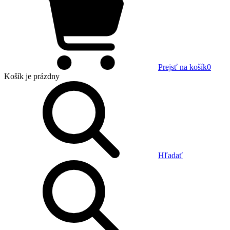
Prejsť na košík
0
Košík
je prázdny
Hľadať