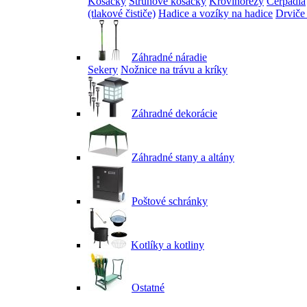
Kosačky
Strunové kosačky
Krovinorezy
Čerpadlá
(tlakové čističe)
Hadice a vozíky na hadice
Drviče
Záhradné náradie
Sekery
Nožnice na trávu a kríky
Záhradné dekorácie
Záhradné stany a altány
Poštové schránky
Kotlíky a kotliny
Ostatné