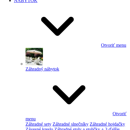
NÁBYTOK
Otvoriť menu
Záhradný nábytok
Otvoriť
menu
Záhradné sety
Záhradné slnečníky
Záhradné hojdačky
Závesné kreslo
Záhradné stoly a stoličky
+ 3 ďalšie