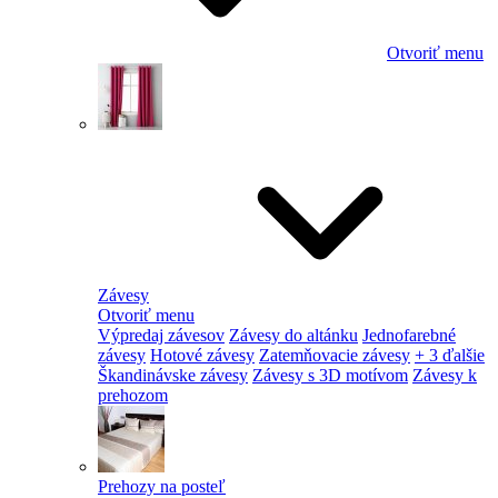
Otvoriť menu
Závesy
Otvoriť menu
Výpredaj závesov
Závesy do altánku
Jednofarebné
závesy
Hotové závesy
Zatemňovacie závesy
+ 3 ďalšie
Škandinávske závesy
Závesy s 3D motívom
Závesy k
prehozom
Prehozy na posteľ