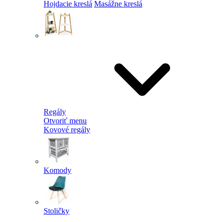
Hojdacie kreslá
Masážne kreslá
Regály
Otvoriť menu
Kovové regály
Komody
Stoličky