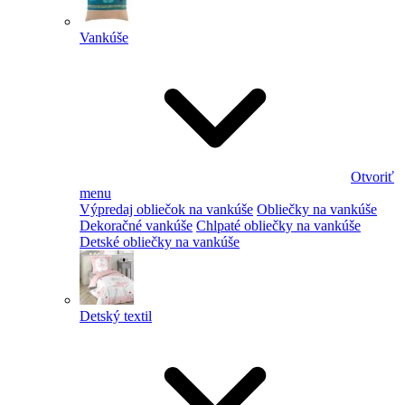
Vankúše
Otvoriť
menu
Výpredaj obliečok na vankúše
Obliečky na vankúše
Dekoračné vankúše
Chlpaté obliečky na vankúše
Detské obliečky na vankúše
Detský textil