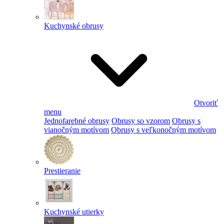
Kuchynské obrusy
Otvoriť
menu
Jednofarebné obrusy
Obrusy so vzorom
Obrusy s
vianočným motívom
Obrusy s veľkonočným motívom
Prestieranie
Kuchynské utierky