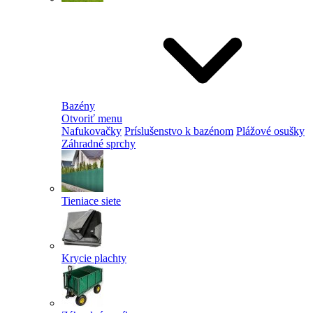
Bazény
Otvoriť menu
Nafukovačky
Príslušenstvo k bazénom
Plážové osušky
Záhradné sprchy
Tieniace siete
Krycie plachty