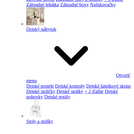
Záhradné lehátka
Záhradné boxy
Nafukovačky
Detský nábytok
Otvoriť
menu
Detské postele
Detské komody
Detské šatníkové skrine
Detské stoličky
Detské stolíky
+ 2 ďalšie
Detské
pohovky
Detské regály
Stoly a stolíky