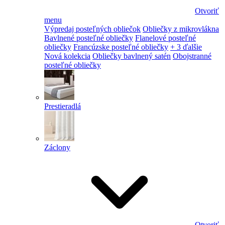
Otvoriť
menu
Výpredaj posteľných obliečok
Obliečky z mikrovlákna
Bavlnené posteľné obliečky
Flanelové posteľné
obliečky
Francúzske posteľné obliečky
+ 3 ďalšie
Nová kolekcia
Obliečky bavlnený satén
Obojstranné
posteľné obliečky
Prestieradlá
Záclony
Otvoriť