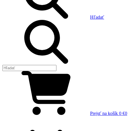
Hľadať
Prejsť na košík
0 €
0