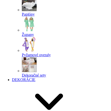
Paplóny
Župany
Pyžamové overaly
Dekoračné sety
DEKORÁCIE