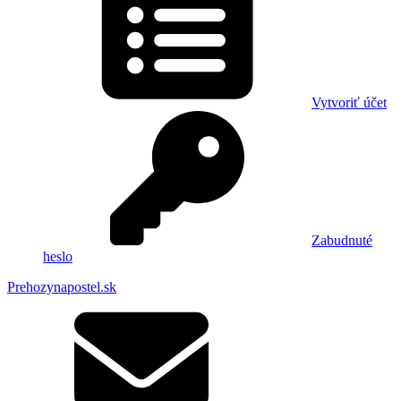
Vytvoriť účet
Zabudnuté
heslo
Prehozynapostel.sk