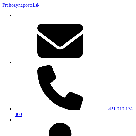
Prehozynapostel.sk
+421 919 174
300