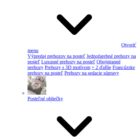
Otvoriť
menu
Výpredaj prehozov na posteľ
Jednofarebné prehozy na
posteľ
Luxusné prehozy na posteľ
Obojstranné
prehozy
Prehozy s 3D motívom
+ 2 ďalšie
Francúzske
prehozy na posteľ
Prehozy na sedacie súpravy
Posteľné obliečky