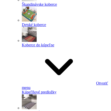
Škandinávske koberce
Detské koberce
Koberce do kúpeľne
Otvoriť
menu
Kúpeľňové predložky