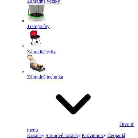
Záhradné vozíky
Trampolíny
Záhradné grily
Záhradná technika
Otvoriť
menu
Kosačky
Strunové kosačky
Krovinorezy
Čerpadlá