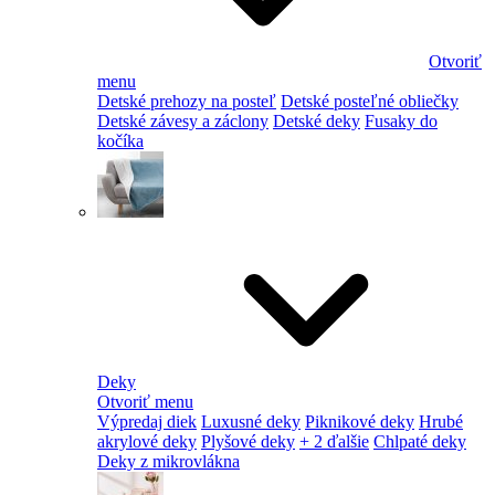
Otvoriť
menu
Detské prehozy na posteľ
Detské posteľné obliečky
Detské závesy a záclony
Detské deky
Fusaky do
kočíka
Deky
Otvoriť menu
Výpredaj diek
Luxusné deky
Piknikové deky
Hrubé
akrylové deky
Plyšové deky
+ 2 ďalšie
Chlpaté deky
Deky z mikrovlákna