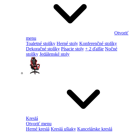
Otvoriť
menu
Toaletné stolíky
Herné stoly
Konferenčné stolíky
Dekoračné stolíky
Písacie stoly
+ 2 ďalšie
Nočné
stolíky
Jedálenské stoly
Kreslá
Otvoriť menu
Herné kreslá
Kreslá ušiaky
Kancelárske kreslá