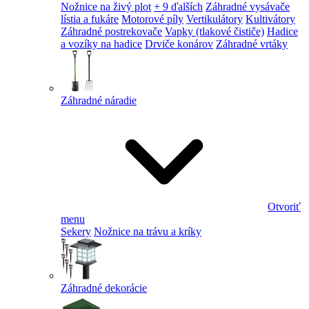
Nožnice na živý plot
+ 9 ďalších
Záhradné vysávače
lístia a fukáre
Motorové píly
Vertikulátory
Kultivátory
Záhradné postrekovače
Vapky (tlakové čističe)
Hadice
a vozíky na hadice
Drviče konárov
Záhradné vrtáky
Záhradné náradie
Otvoriť
menu
Sekery
Nožnice na trávu a kríky
Záhradné dekorácie