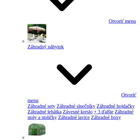
Otvoriť menu
Záhradný nábytok
Otvoriť
menu
Záhradné sety
Záhradné slnečníky
Záhradné hojdačky
Záhradné lehátka
Závesné kreslo
+ 3 ďalšie
Záhradné
stoly a stoličky
Záhradné lavice
Záhradné boxy