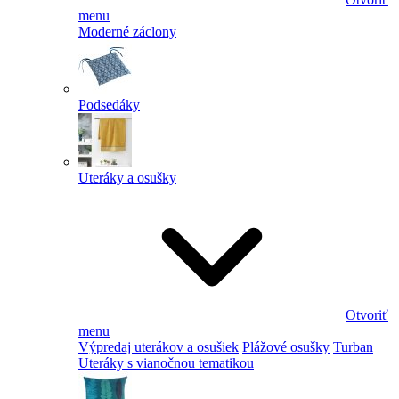
menu
Moderné záclony
Podsedáky
Uteráky a osušky
Otvoriť
menu
Výpredaj uterákov a osušiek
Plážové osušky
Turban
Uteráky s vianočnou tematikou