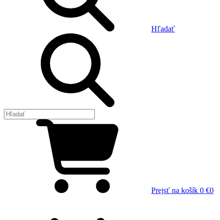
Hľadať
Prejsť na košík
0 €
0