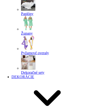
Paplóny
Župany
Pyžamové overaly
Dekoračné sety
DEKORÁCIE