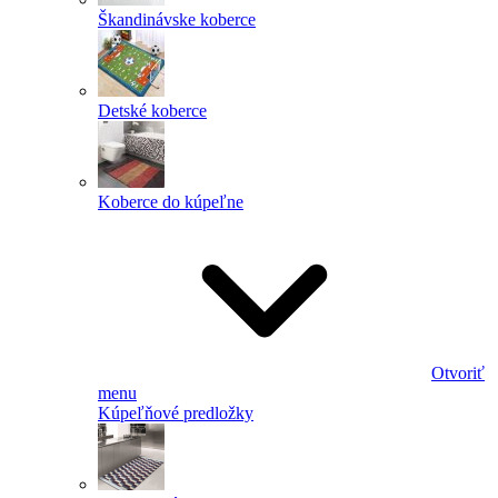
Škandinávske koberce
Detské koberce
Koberce do kúpeľne
Otvoriť
menu
Kúpeľňové predložky