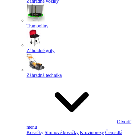
Záhradné vozíky
Trampolíny
Záhradné grily
Záhradná technika
Otvoriť
menu
Kosačky
Strunové kosačky
Krovinorezy
Čerpadlá