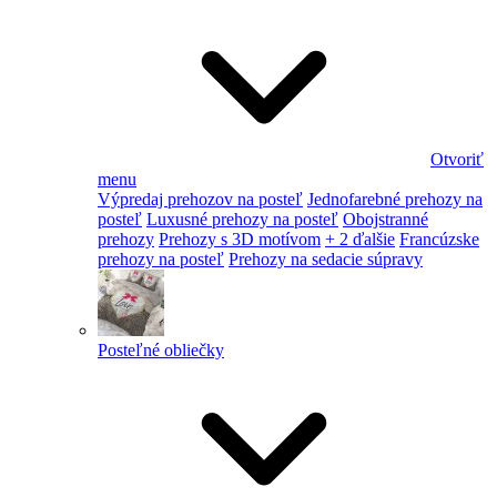
Otvoriť
menu
Výpredaj prehozov na posteľ
Jednofarebné prehozy na
posteľ
Luxusné prehozy na posteľ
Obojstranné
prehozy
Prehozy s 3D motívom
+ 2 ďalšie
Francúzske
prehozy na posteľ
Prehozy na sedacie súpravy
Posteľné obliečky