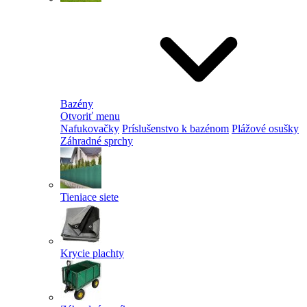
Bazény
Otvoriť menu
Nafukovačky
Príslušenstvo k bazénom
Plážové osušky
Záhradné sprchy
Tieniace siete
Krycie plachty