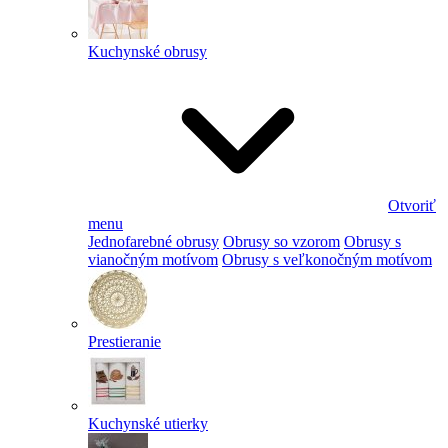
Kuchynské obrusy
Otvoriť
menu
Jednofarebné obrusy
Obrusy so vzorom
Obrusy s
vianočným motívom
Obrusy s veľkonočným motívom
Prestieranie
Kuchynské utierky