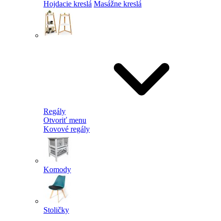
Hojdacie kreslá
Masážne kreslá
Regály
Otvoriť menu
Kovové regály
Komody
Stoličky