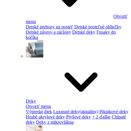
Otvoriť
menu
Detské prehozy na posteľ
Detské posteľné obliečky
Detské závesy a záclony
Detské deky
Fusaky do
kočíka
Deky
Otvoriť menu
Výpredaj diek
Luxusné deky
(aktuálny)
Piknikové deky
Hrubé akrylové deky
Plyšové deky
+ 2 ďalšie
Chlpaté
deky
Deky z mikrovlákna