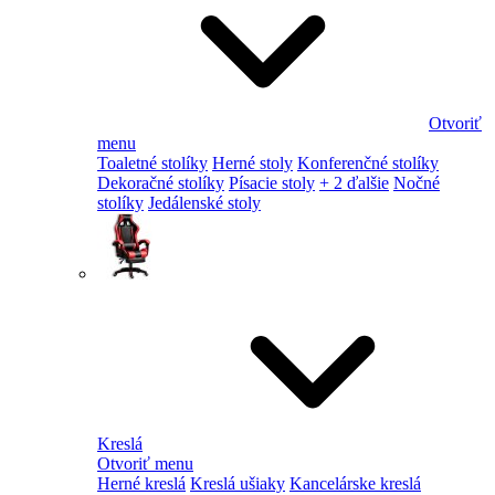
Otvoriť
menu
Toaletné stolíky
Herné stoly
Konferenčné stolíky
Dekoračné stolíky
Písacie stoly
+ 2 ďalšie
Nočné
stolíky
Jedálenské stoly
Kreslá
Otvoriť menu
Herné kreslá
Kreslá ušiaky
Kancelárske kreslá