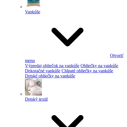
Vankúše
Otvoriť
menu
Výpredaj obliečok na vankúše
Obliečky na vankúše
Dekoračné vankúše
Chlpaté obliečky na vankúše
Detské obliečky na vankúše
Detský textil