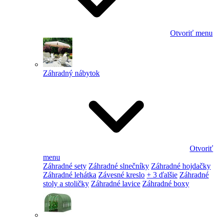
Otvoriť menu
Záhradný nábytok
Otvoriť
menu
Záhradné sety
Záhradné slnečníky
Záhradné hojdačky
Záhradné lehátka
Závesné kreslo
+ 3 ďalšie
Záhradné
stoly a stoličky
Záhradné lavice
Záhradné boxy