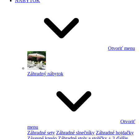
NÁBYTOK
Otvoriť menu
Záhradný nábytok
Otvoriť
menu
Záhradné sety
Záhradné slnečníky
Záhradné hojdačky
Závesné kreslo
Záhradné stoly a stoličky
+ 3 ďalšie