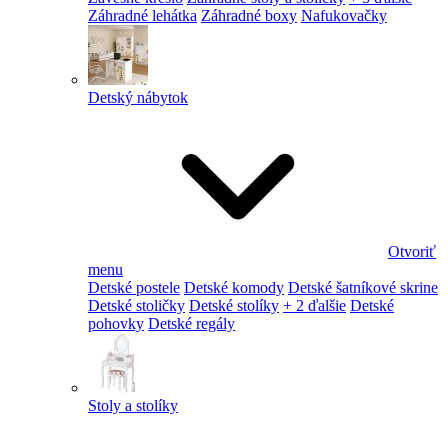
Záhradné lehátka
Záhradné boxy
Nafukovačky
Detský nábytok
Otvoriť
menu
Detské postele
Detské komody
Detské šatníkové skrine
Detské stoličky
Detské stolíky
+ 2 ďalšie
Detské
pohovky
Detské regály
Stoly a stolíky