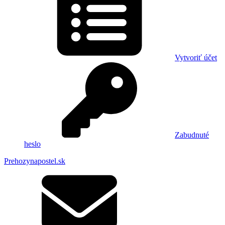
Vytvoriť účet
Zabudnuté
heslo
Prehozynapostel.sk