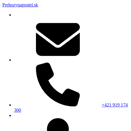
Prehozynapostel.sk
+421 919 174
300