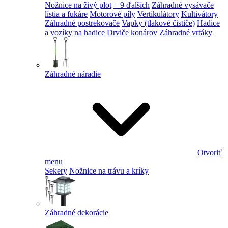
Nožnice na živý plot
+ 9 ďalších
Záhradné vysávače
lístia a fukáre
Motorové píly
Vertikulátory
Kultivátory
Záhradné postrekovače
Vapky (tlakové čističe)
Hadice
a vozíky na hadice
Drviče konárov
Záhradné vrtáky
Záhradné náradie
Otvoriť
menu
Sekery
Nožnice na trávu a kríky
Záhradné dekorácie