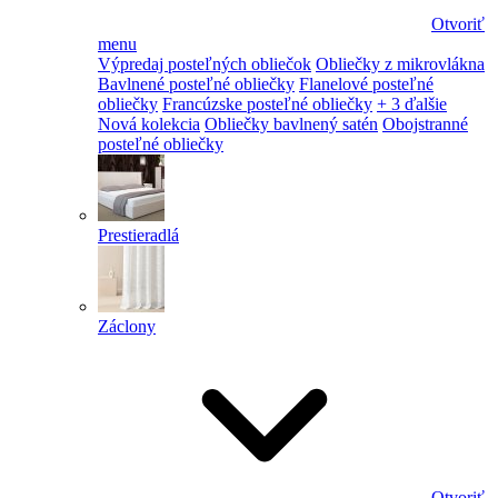
Otvoriť
menu
Výpredaj posteľných obliečok
Obliečky z mikrovlákna
Bavlnené posteľné obliečky
Flanelové posteľné
obliečky
Francúzske posteľné obliečky
+ 3 ďalšie
Nová kolekcia
Obliečky bavlnený satén
Obojstranné
posteľné obliečky
Prestieradlá
Záclony
Otvoriť