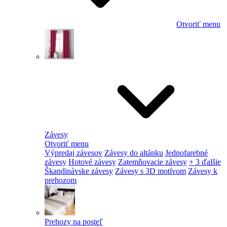
Otvoriť menu
Závesy
Otvoriť menu
Výpredaj závesov
Závesy do altánku
Jednofarebné
závesy
Hotové závesy
Zatemňovacie závesy
+ 3 ďalšie
Škandinávske závesy
Závesy s 3D motívom
Závesy k
prehozom
Prehozy na posteľ