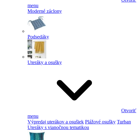
menu
Moderné záclony
Podsedáky
Uteráky a osušky
Otvoriť
menu
Výpredaj uterákov a osušiek
Plážové osušky
Turban
Uteráky s vianočnou tematikou