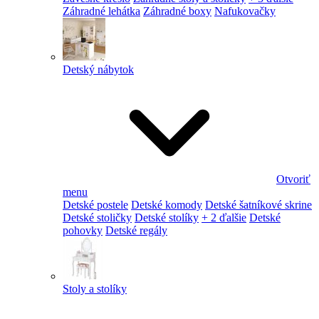
Záhradné lehátka
Záhradné boxy
Nafukovačky
Detský nábytok
Otvoriť
menu
Detské postele
Detské komody
Detské šatníkové skrine
Detské stoličky
Detské stolíky
+ 2 ďalšie
Detské
pohovky
Detské regály
Stoly a stolíky