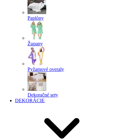
Paplóny
Župany
Pyžamové overaly
Dekoračné sety
DEKORÁCIE