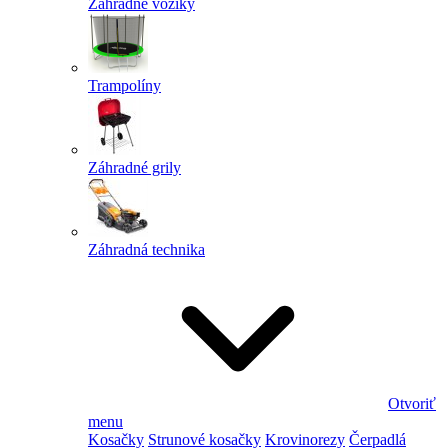
Záhradné vozíky
Trampolíny
Záhradné grily
Záhradná technika
Otvoriť
menu
Kosačky
Strunové kosačky
Krovinorezy
Čerpadlá