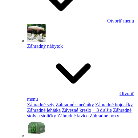
Otvoriť menu
Záhradný nábytok
Otvoriť
menu
Záhradné sety
Záhradné slnečníky
Záhradné hojdačky
Záhradné lehátka
Závesné kreslo
+ 3 ďalšie
Záhradné
stoly a stoličky
Záhradné lavice
Záhradné boxy