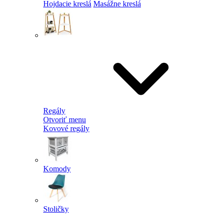
Hojdacie kreslá
Masážne kreslá
Regály
Otvoriť menu
Kovové regály
Komody
Stoličky