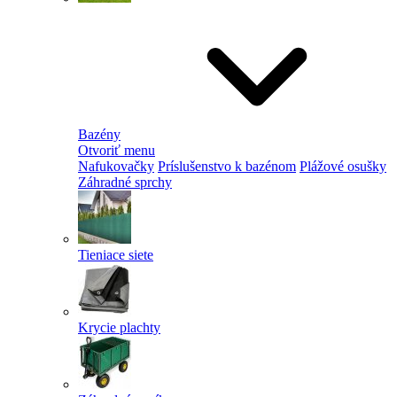
Bazény
Otvoriť menu
Nafukovačky
Príslušenstvo k bazénom
Plážové osušky
Záhradné sprchy
Tieniace siete
Krycie plachty