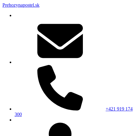
Prehozynapostel.sk
+421 919 174
300