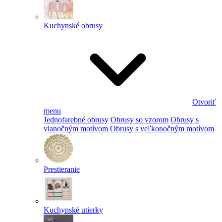
Kuchynské obrusy
Otvoriť
menu
Jednofarebné obrusy
Obrusy so vzorom
Obrusy s
vianočným motívom
Obrusy s veľkonočným motívom
Prestieranie
Kuchynské utierky