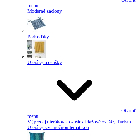
menu
Moderné záclony
Podsedáky
Uteráky a osušky
Otvoriť
menu
Výpredaj uterákov a osušiek
Plážové osušky
Turban
Uteráky s vianočnou tematikou