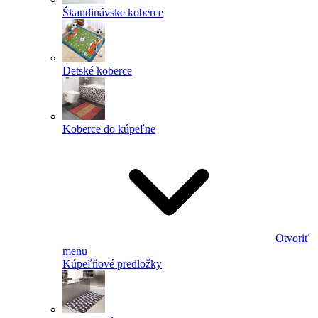
Škandinávske koberce
Detské koberce
Koberce do kúpeľne
Otvoriť
menu
Kúpeľňové predložky