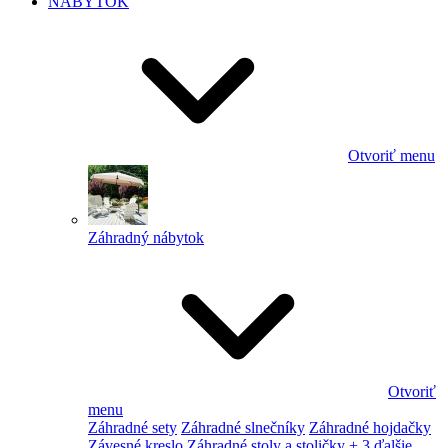
NÁBYTOK
Otvoriť menu
Záhradný nábytok
Otvoriť
menu
Záhradné sety
Záhradné slnečníky
Záhradné hojdačky
Závesné kreslo
Záhradné stoly a stoličky
+ 3 ďalšie