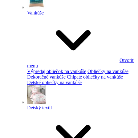
Vankúše
Otvoriť
menu
Výpredaj obliečok na vankúše
Obliečky na vankúše
Dekoračné vankúše
Chlpaté obliečky na vankúše
Detské obliečky na vankúše
Detský textil