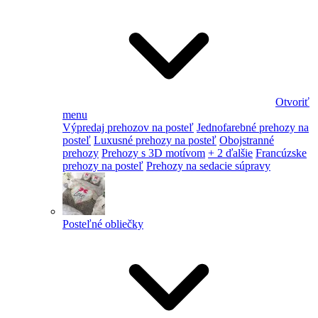
Otvoriť
menu
Výpredaj prehozov na posteľ
Jednofarebné prehozy na
posteľ
Luxusné prehozy na posteľ
Obojstranné
prehozy
Prehozy s 3D motívom
+ 2 ďalšie
Francúzske
prehozy na posteľ
Prehozy na sedacie súpravy
Posteľné obliečky