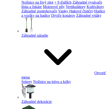
Nožnice na živý plot
+ 9 ďalších
Záhradné vysávače
lístia a fukáre
Motorové píly
Vertikulátory
Kultivátory
Záhradné postrekovače
Vapky (tlakové čističe)
Hadice
a vozíky na hadice
Drviče konárov
Záhradné vrtáky
Záhradné náradie
Otvoriť
menu
Sekery
Nožnice na trávu a kríky
Záhradné dekorácie