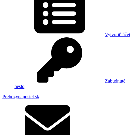
Vytvoriť účet
Zabudnuté
heslo
Prehozynapostel.sk