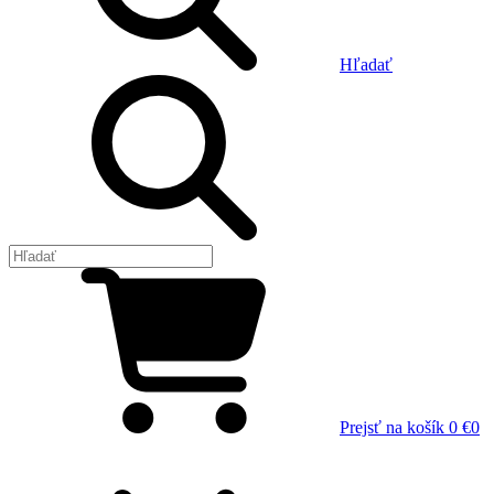
Hľadať
Prejsť na košík
0 €
0