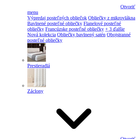
Otvoriť
menu
Výpredaj posteľných obliečok
Obliečky z mikrovlákna
Bavlnené posteľné obliečky
Flanelové posteľné
obliečky
Francúzske posteľné obliečky
+ 3 ďalšie
Nová kolekcia
Obliečky bavlnený satén
Obojstranné
posteľné obliečky
Prestieradlá
Záclony
Otvoriť