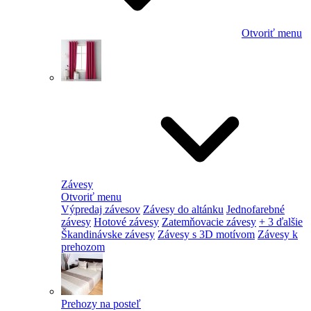
Otvoriť menu
Závesy
Otvoriť menu
Výpredaj závesov
Závesy do altánku
Jednofarebné
závesy
Hotové závesy
Zatemňovacie závesy
+ 3 ďalšie
Škandinávske závesy
Závesy s 3D motívom
Závesy k
prehozom
Prehozy na posteľ