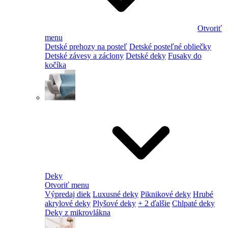
Otvoriť
menu
Detské prehozy na posteľ
Detské posteľné obliečky
Detské závesy a záclony
Detské deky
Fusaky do
kočíka
Deky
Otvoriť menu
Výpredaj diek
Luxusné deky
Piknikové deky
Hrubé
akrylové deky
Plyšové deky
+ 2 ďalšie
Chlpaté deky
Deky z mikrovlákna