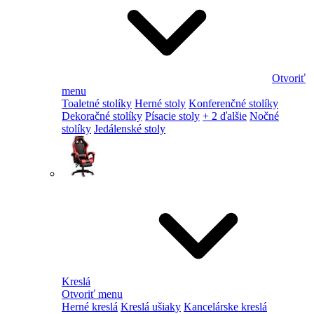
Otvoriť
menu
Toaletné stolíky
Herné stoly
Konferenčné stolíky
Dekoračné stolíky
Písacie stoly
+ 2 ďalšie
Nočné
stolíky
Jedálenské stoly
Kreslá
Otvoriť menu
Herné kreslá
Kreslá ušiaky
Kancelárske kreslá