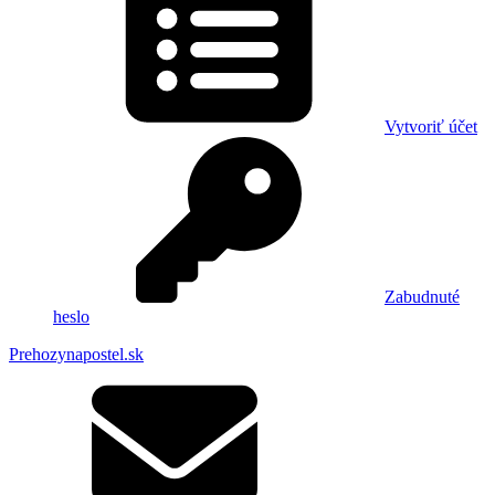
Vytvoriť účet
Zabudnuté
heslo
Prehozynapostel.sk