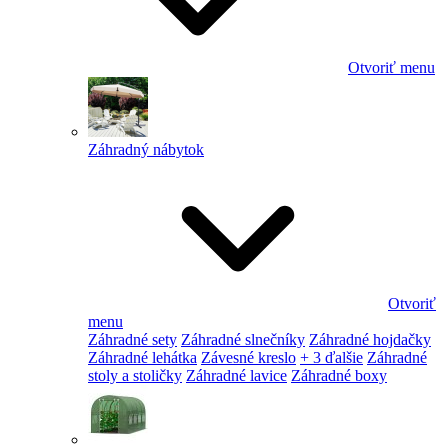
Otvoriť menu
Záhradný nábytok
Otvoriť
menu
Záhradné sety
Záhradné slnečníky
Záhradné hojdačky
Záhradné lehátka
Závesné kreslo
+ 3 ďalšie
Záhradné
stoly a stoličky
Záhradné lavice
Záhradné boxy