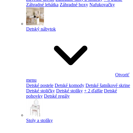
Záhradné lehátka
Záhradné boxy
Nafukovačky
Detský nábytok
Otvoriť
menu
Detské postele
Detské komody
Detské šatníkové skrine
Detské stoličky
Detské stolíky
+ 2 ďalšie
Detské
pohovky
Detské regály
Stoly a stolíky