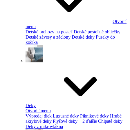
Otvoriť
menu
Detské prehozy na posteľ
Detské posteľné obliečky
Detské závesy a záclony
Detské deky
Fusaky do
kočíka
Deky
Otvoriť menu
Výpredaj diek
Luxusné deky
Piknikové deky
Hrubé
akrylové deky
Plyšové deky
+ 2 ďalšie
Chlpaté deky
Deky z mikrovlákna