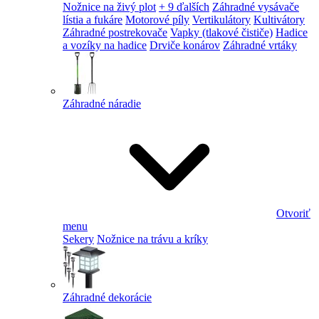
Nožnice na živý plot
+ 9 ďalších
Záhradné vysávače
lístia a fukáre
Motorové píly
Vertikulátory
Kultivátory
Záhradné postrekovače
Vapky (tlakové čističe)
Hadice
a vozíky na hadice
Drviče konárov
Záhradné vrtáky
Záhradné náradie
Otvoriť
menu
Sekery
Nožnice na trávu a kríky
Záhradné dekorácie