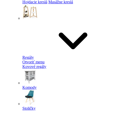
Hojdacie kreslá
Masážne kreslá
Regály
Otvoriť menu
Kovové regály
Komody
Stoličky