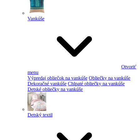
Vankúše
Otvoriť
menu
Výpredaj obliečok na vankúše
Obliečky na vankúše
Dekoračné vankúše
Chlpaté obliečky na vankúše
Detské obliečky na vankúše
Detský textil