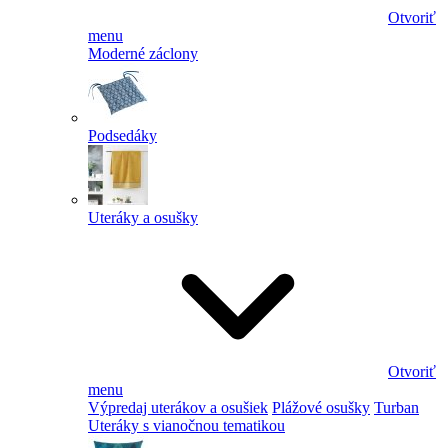
Otvoriť
menu
Moderné záclony
Podsedáky
Uteráky a osušky
Otvoriť
menu
Výpredaj uterákov a osušiek
Plážové osušky
Turban
Uteráky s vianočnou tematikou