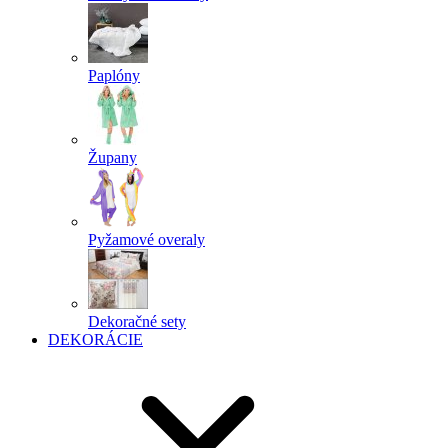
Paplóny
Župany
Pyžamové overaly
Dekoračné sety
DEKORÁCIE