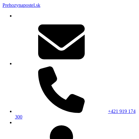
Prehozynapostel.sk
+421 919 174
300