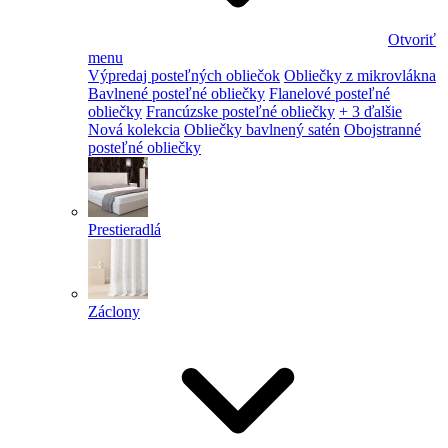
Otvoriť
menu
Výpredaj posteľných obliečok
Obliečky z mikrovlákna
Bavlnené posteľné obliečky
Flanelové posteľné
obliečky
Francúzske posteľné obliečky
+ 3 ďalšie
Nová kolekcia
Obliečky bavlnený satén
Obojstranné
posteľné obliečky
Prestieradlá
Záclony