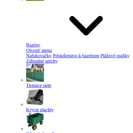
Bazény
Otvoriť menu
Nafukovačky
Príslušenstvo k bazénom
Plážové osušky
Záhradné sprchy
Tieniace siete
Krycie plachty