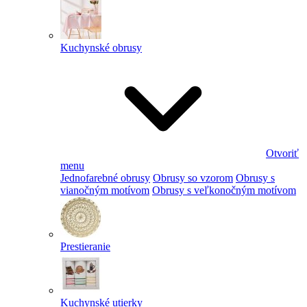
Kuchynské obrusy
Otvoriť
menu
Jednofarebné obrusy
Obrusy so vzorom
Obrusy s
vianočným motívom
Obrusy s veľkonočným motívom
Prestieranie
Kuchynské utierky