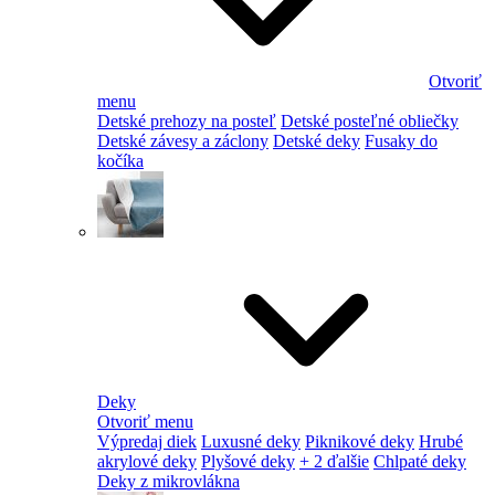
Otvoriť
menu
Detské prehozy na posteľ
Detské posteľné obliečky
Detské závesy a záclony
Detské deky
Fusaky do
kočíka
Deky
Otvoriť menu
Výpredaj diek
Luxusné deky
Piknikové deky
Hrubé
akrylové deky
Plyšové deky
+ 2 ďalšie
Chlpaté deky
Deky z mikrovlákna