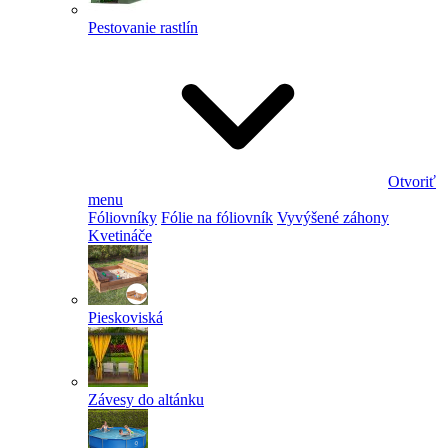
Pestovanie rastlín
Otvoriť
menu
Fóliovníky
Fólie na fóliovník
Vyvýšené záhony
Kvetináče
Pieskoviská
Závesy do altánku