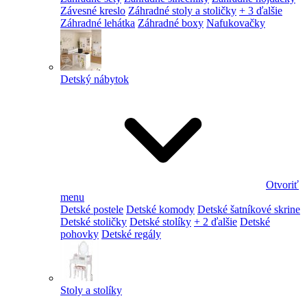
Závesné kreslo
Záhradné stoly a stoličky
+ 3 ďalšie
Záhradné lehátka
Záhradné boxy
Nafukovačky
Detský nábytok
Otvoriť
menu
Detské postele
Detské komody
Detské šatníkové skrine
Detské stoličky
Detské stolíky
+ 2 ďalšie
Detské
pohovky
Detské regály
Stoly a stolíky