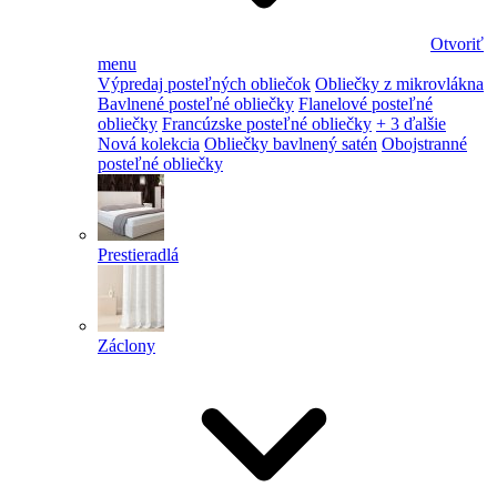
Otvoriť
menu
Výpredaj posteľných obliečok
Obliečky z mikrovlákna
Bavlnené posteľné obliečky
Flanelové posteľné
obliečky
Francúzske posteľné obliečky
+ 3 ďalšie
Nová kolekcia
Obliečky bavlnený satén
Obojstranné
posteľné obliečky
Prestieradlá
Záclony