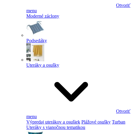
Otvoriť
menu
Moderné záclony
Podsedáky
Uteráky a osušky
Otvoriť
menu
Výpredaj uterákov a osušiek
Plážové osušky
Turban
Uteráky s vianočnou tematikou