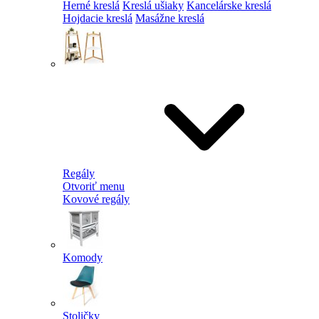
Herné kreslá
Kreslá ušiaky
Kancelárske kreslá
Hojdacie kreslá
Masážne kreslá
Regály
Otvoriť menu
Kovové regály
Komody
Stoličky