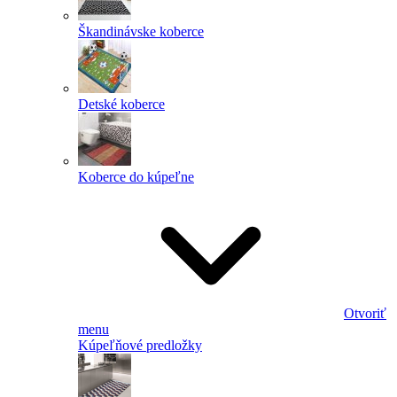
Škandinávske koberce
Detské koberce
Koberce do kúpeľne
Otvoriť
menu
Kúpeľňové predložky