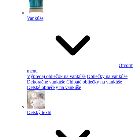
Vankúše
Otvoriť
menu
Výpredaj obliečok na vankúše
Obliečky na vankúše
Dekoračné vankúše
Chlpaté obliečky na vankúše
Detské obliečky na vankúše
Detský textil