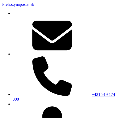
Prehozynapostel.sk
+421 919 174
300