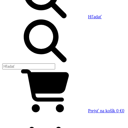
Hľadať
Prejsť na košík
0 €
0