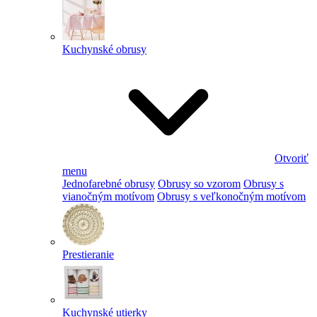
Kuchynské obrusy
Otvoriť
menu
Jednofarebné obrusy
Obrusy so vzorom
Obrusy s
vianočným motívom
Obrusy s veľkonočným motívom
Prestieranie
Kuchynské utierky