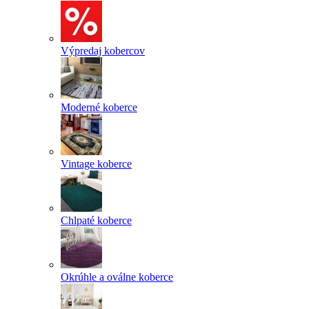
Výpredaj kobercov
Moderné koberce
Vintage koberce
Chlpaté koberce
Okrúhle a oválne koberce