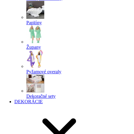
Paplóny
Župany
Pyžamové overaly
Dekoračné sety
DEKORÁCIE