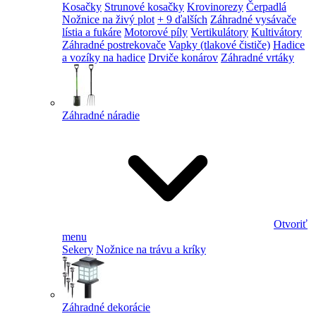
Kosačky
Strunové kosačky
Krovinorezy
Čerpadlá
Nožnice na živý plot
+ 9 ďalších
Záhradné vysávače
lístia a fukáre
Motorové píly
Vertikulátory
Kultivátory
Záhradné postrekovače
Vapky (tlakové čističe)
Hadice
a vozíky na hadice
Drviče konárov
Záhradné vrtáky
Záhradné náradie
Otvoriť
menu
Sekery
Nožnice na trávu a kríky
Záhradné dekorácie