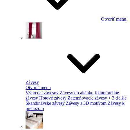
Otvoriť menu
Závesy
Otvoriť menu
Výpredaj závesov
Závesy do altánku
Jednofarebné
závesy
Hotové závesy
Zatemňovacie závesy
+ 3 ďalšie
Škandinávske závesy
Závesy s 3D motívom
Závesy k
prehozom