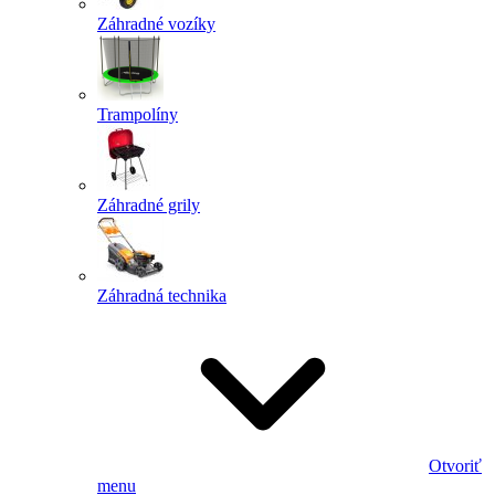
Záhradné vozíky
Trampolíny
Záhradné grily
Záhradná technika
Otvoriť
menu