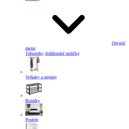
Otvoriť
menu
Taburetky
Jedálenské stoličky
Vešiaky a stojany
Botníky
Postele