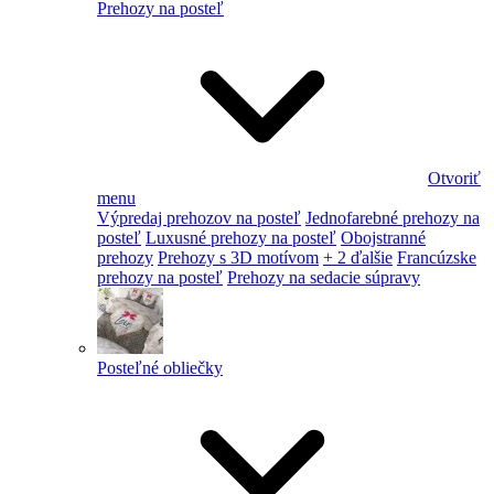
Prehozy na posteľ
Otvoriť
menu
Výpredaj prehozov na posteľ
Jednofarebné prehozy na
posteľ
Luxusné prehozy na posteľ
Obojstranné
prehozy
Prehozy s 3D motívom
+ 2 ďalšie
Francúzske
prehozy na posteľ
Prehozy na sedacie súpravy
Posteľné obliečky