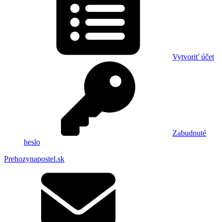
Vytvoriť účet
Zabudnuté
heslo
Prehozynapostel.sk