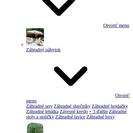
Otvoriť menu
Záhradný nábytok
Otvoriť
menu
Záhradné sety
Záhradné slnečníky
Záhradné hojdačky
Záhradné lehátka
Závesné kreslo
+ 3 ďalšie
Záhradné
stoly a stoličky
Záhradné lavice
Záhradné boxy