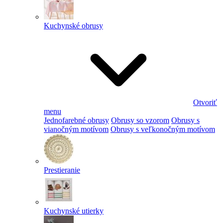
Kuchynské obrusy
Otvoriť
menu
Jednofarebné obrusy
Obrusy so vzorom
Obrusy s
vianočným motívom
Obrusy s veľkonočným motívom
Prestieranie
Kuchynské utierky