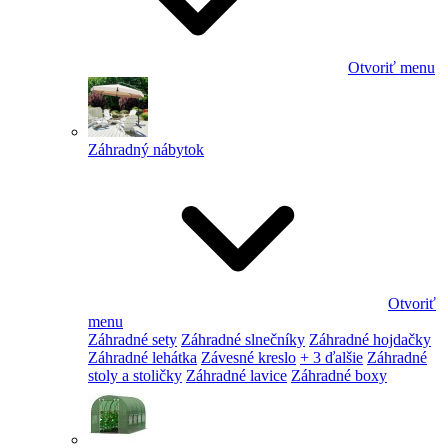
Otvoriť menu
Záhradný nábytok
Otvoriť
menu
Záhradné sety
Záhradné slnečníky
Záhradné hojdačky
Záhradné lehátka
Závesné kreslo
+ 3 ďalšie
Záhradné
stoly a stoličky
Záhradné lavice
Záhradné boxy