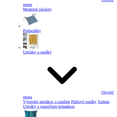
menu
Moderné záclony
Podsedáky
Uteráky a osušky
Otvoriť
menu
Výpredaj uterákov a osušiek
Plážové osušky
Turban
Uteráky s vianočnou tematikou