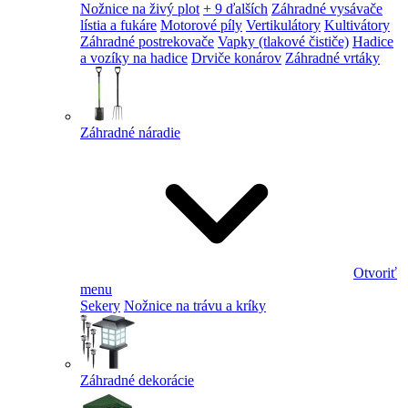
Nožnice na živý plot
+ 9 ďalších
Záhradné vysávače
lístia a fukáre
Motorové píly
Vertikulátory
Kultivátory
Záhradné postrekovače
Vapky (tlakové čističe)
Hadice
a vozíky na hadice
Drviče konárov
Záhradné vrtáky
Záhradné náradie
Otvoriť
menu
Sekery
Nožnice na trávu a kríky
Záhradné dekorácie