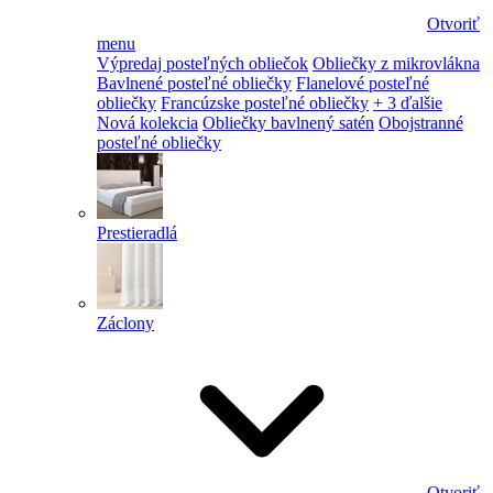
Otvoriť
menu
Výpredaj posteľných obliečok
Obliečky z mikrovlákna
Bavlnené posteľné obliečky
Flanelové posteľné
obliečky
Francúzske posteľné obliečky
+ 3 ďalšie
Nová kolekcia
Obliečky bavlnený satén
Obojstranné
posteľné obliečky
Prestieradlá
Záclony
Otvoriť