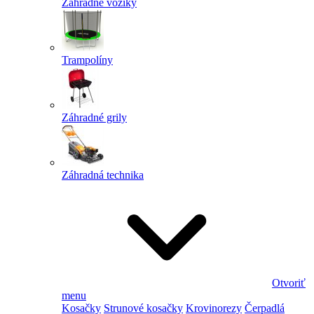
Záhradné vozíky
Trampolíny
Záhradné grily
Záhradná technika
Otvoriť
menu
Kosačky
Strunové kosačky
Krovinorezy
Čerpadlá