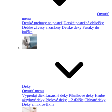
Otvoriť
menu
Detské prehozy na posteľ
Detské posteľné obliečky
Detské závesy a záclony
Detské deky
Fusaky do
kočíka
Deky
Otvoriť menu
Výpredaj diek
Luxusné deky
Piknikové deky
Hrubé
akrylové deky
Plyšové deky
+ 2 ďalšie
Chlpaté deky
Deky z mikrovlákna