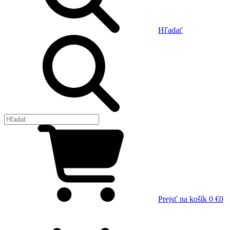
Hľadať
Prejsť na košík
0 €
0