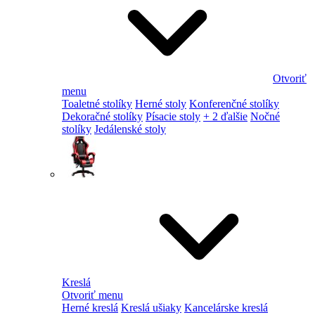
Otvoriť
menu
Toaletné stolíky
Herné stoly
Konferenčné stolíky
Dekoračné stolíky
Písacie stoly
+ 2 ďalšie
Nočné
stolíky
Jedálenské stoly
Kreslá
Otvoriť menu
Herné kreslá
Kreslá ušiaky
Kancelárske kreslá