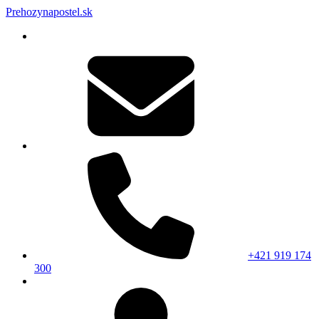
Prehozynapostel.sk
+421 919 174
300