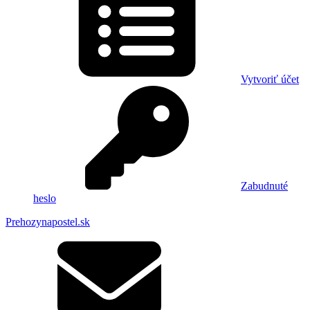
Vytvoriť účet
Zabudnuté
heslo
Prehozynapostel.sk