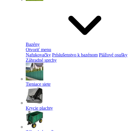
Bazény
Otvoriť menu
Nafukovačky
Príslušenstvo k bazénom
Plážové osušky
Záhradné sprchy
Tieniace siete
Krycie plachty