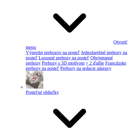
Otvoriť
menu
Výpredaj prehozov na posteľ
Jednofarebné prehozy na
posteľ
Luxusné prehozy na posteľ
Obojstranné
prehozy
Prehozy s 3D motívom
+ 2 ďalšie
Francúzske
prehozy na posteľ
Prehozy na sedacie súpravy
Posteľné obliečky