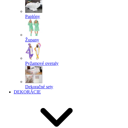
Paplóny
Župany
Pyžamové overaly
Dekoračné sety
DEKORÁCIE