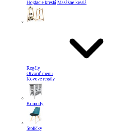
Hojdacie kreslá
Masážne kreslá
Regály
Otvoriť menu
Kovové regály
Komody
Stoličky