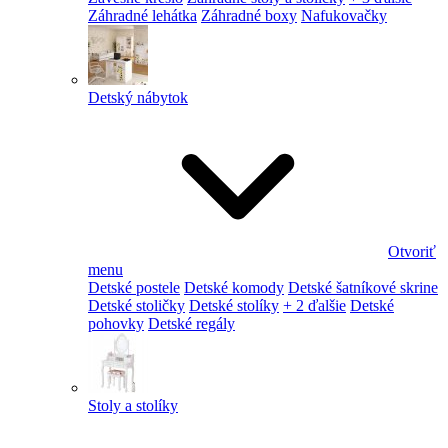
Záhradné lehátka
Záhradné boxy
Nafukovačky
Detský nábytok
Otvoriť
menu
Detské postele
Detské komody
Detské šatníkové skrine
Detské stoličky
Detské stolíky
+ 2 ďalšie
Detské
pohovky
Detské regály
Stoly a stolíky