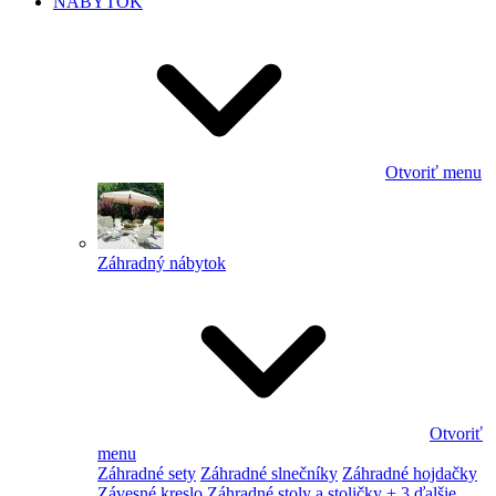
NÁBYTOK
Otvoriť menu
Záhradný nábytok
Otvoriť
menu
Záhradné sety
Záhradné slnečníky
Záhradné hojdačky
Závesné kreslo
Záhradné stoly a stoličky
+ 3 ďalšie