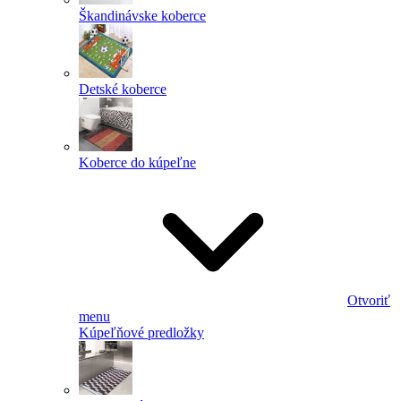
Škandinávske koberce
Detské koberce
Koberce do kúpeľne
Otvoriť
menu
Kúpeľňové predložky