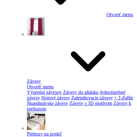
Otvoriť menu
Závesy
Otvoriť menu
Výpredaj závesov
Závesy do altánku
Jednofarebné
závesy
Hotové závesy
Zatemňovacie závesy
+ 3 ďalšie
Škandinávske závesy
Závesy s 3D motívom
Závesy k
prehozom
Prehozy na posteľ