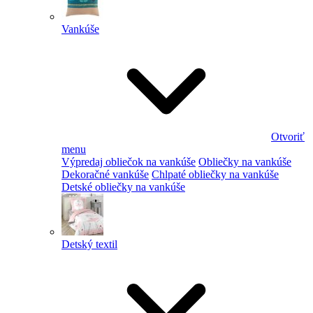
Vankúše
Otvoriť
menu
Výpredaj obliečok na vankúše
Obliečky na vankúše
Dekoračné vankúše
Chlpaté obliečky na vankúše
Detské obliečky na vankúše
Detský textil