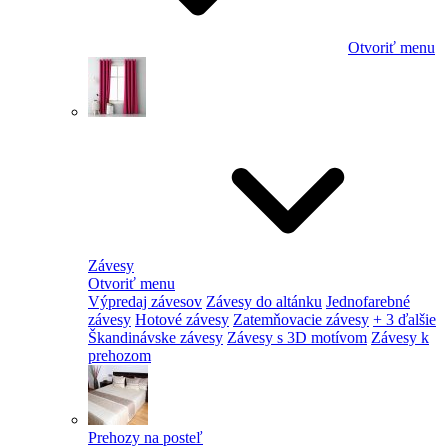
Otvoriť menu
Závesy
Otvoriť menu
Výpredaj závesov
Závesy do altánku
Jednofarebné
závesy
Hotové závesy
Zatemňovacie závesy
+ 3 ďalšie
Škandinávske závesy
Závesy s 3D motívom
Závesy k
prehozom
Prehozy na posteľ