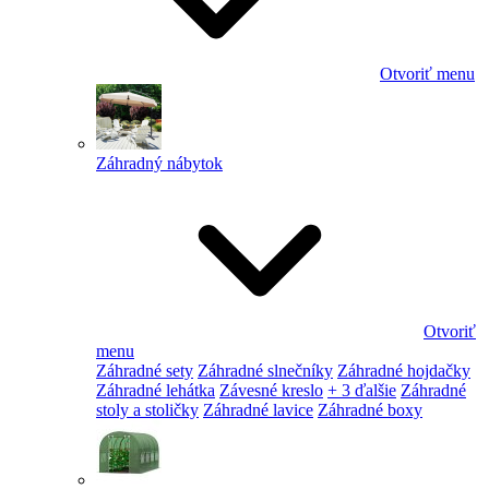
Otvoriť menu
Záhradný nábytok
Otvoriť
menu
Záhradné sety
Záhradné slnečníky
Záhradné hojdačky
Záhradné lehátka
Závesné kreslo
+ 3 ďalšie
Záhradné
stoly a stoličky
Záhradné lavice
Záhradné boxy