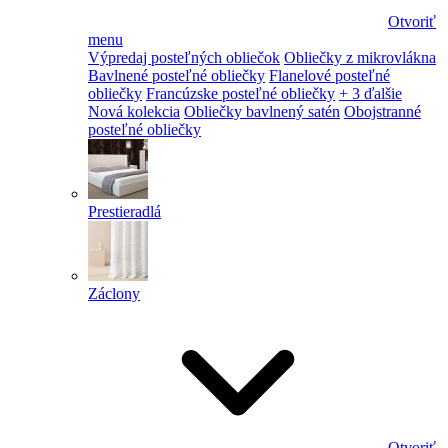
Otvoriť
menu
Výpredaj posteľných obliečok
Obliečky z mikrovlákna
Bavlnené posteľné obliečky
Flanelové posteľné
obliečky
Francúzske posteľné obliečky
+ 3 ďalšie
Nová kolekcia
Obliečky bavlnený satén
Obojstranné
posteľné obliečky
Prestieradlá
Záclony
Otvoriť