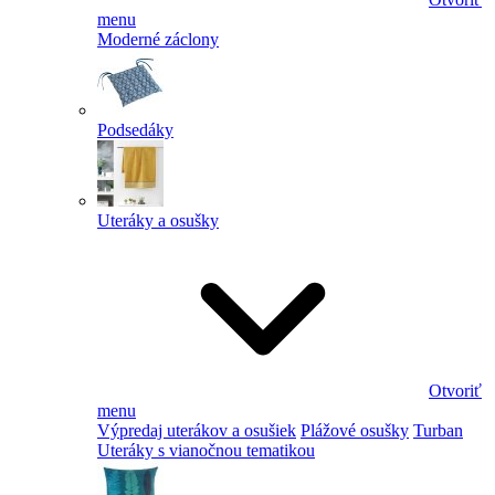
menu
Moderné záclony
Podsedáky
Uteráky a osušky
Otvoriť
menu
Výpredaj uterákov a osušiek
Plážové osušky
Turban
Uteráky s vianočnou tematikou