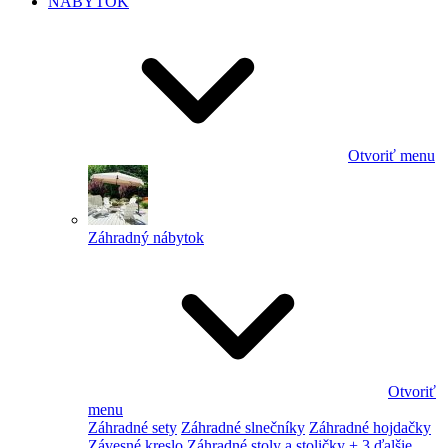
NÁBYTOK
Otvoriť menu
Záhradný nábytok
Otvoriť
menu
Záhradné sety
Záhradné slnečníky
Záhradné hojdačky
Závesné kreslo
Záhradné stoly a stoličky
+ 3 ďalšie