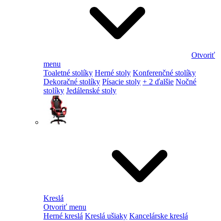
Otvoriť
menu
Toaletné stolíky
Herné stoly
Konferenčné stolíky
Dekoračné stolíky
Písacie stoly
+ 2 ďalšie
Nočné
stolíky
Jedálenské stoly
Kreslá
Otvoriť menu
Herné kreslá
Kreslá ušiaky
Kancelárske kreslá