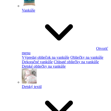
Vankúše
Otvoriť
menu
Výpredaj obliečok na vankúše
Obliečky na vankúše
Dekoračné vankúše
Chlpaté obliečky na vankúše
Detské obliečky na vankúše
Detský textil