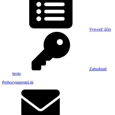
Vytvoriť účet
Zabudnuté
heslo
Prehozynapostel.sk