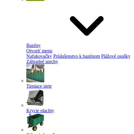
Bazény
Otvoriť menu
Nafukovačky
Príslušenstvo k bazénom
Plážové osušky
Záhradné sprchy
Tieniace siete
Krycie plachty