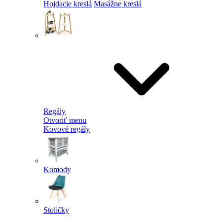
Hojdacie kreslá
Masážne kreslá
Regály
Otvoriť menu
Kovové regály
Komody
Stoličky