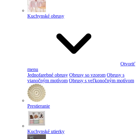
Kuchynské obrusy
Otvoriť
menu
Jednofarebné obrusy
Obrusy so vzorom
Obrusy s
vianočným motívom
Obrusy s veľkonočným motívom
Prestieranie
Kuchynské utierky