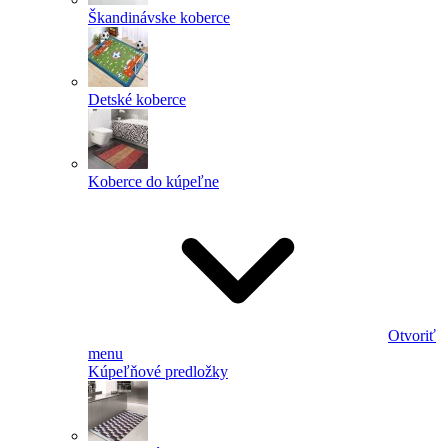
Škandinávske koberce
Detské koberce
Koberce do kúpeľne
Otvoriť
menu
Kúpeľňové predložky