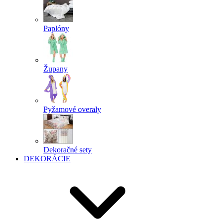
Paplóny
Župany
Pyžamové overaly
Dekoračné sety
DEKORÁCIE