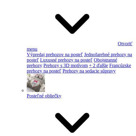
Otvoriť
menu
Výpredaj prehozov na posteľ
Jednofarebné prehozy na
posteľ
Luxusné prehozy na posteľ
Obojstranné
prehozy
Prehozy s 3D motívom
+ 2 ďalšie
Francúzske
prehozy na posteľ
Prehozy na sedacie súpravy
Posteľné obliečky