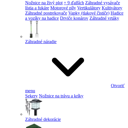
Nožnice na živý plot
+ 9 ďalších
Záhradné vysávače
lístia a fukáre
Motorové píly
Vertikulátory
Kultivátory
Záhradné postrekovače
Vapky (tlakové čističe)
Hadice
a vozíky na hadice
Drviče konárov
Záhradné vrtáky
Záhradné náradie
Otvoriť
menu
Sekery
Nožnice na trávu a kríky
Záhradné dekorácie