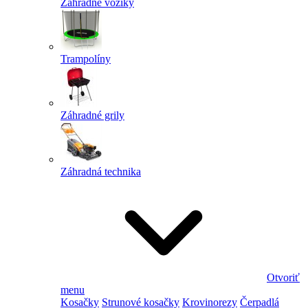
Záhradné vozíky
Trampolíny
Záhradné grily
Záhradná technika
Otvoriť
menu
Kosačky
Strunové kosačky
Krovinorezy
Čerpadlá