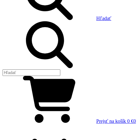
Hľadať
Prejsť na košík
0 €
0