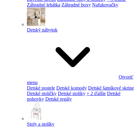
Záhradné lehátka
Záhradné boxy
Nafukovačky
Detský nábytok
Otvoriť
menu
Detské postele
Detské komody
Detské šatníkové skrine
Detské stoličky
Detské stolíky
+ 2 ďalšie
Detské
pohovky
Detské regály
Stoly a stolíky