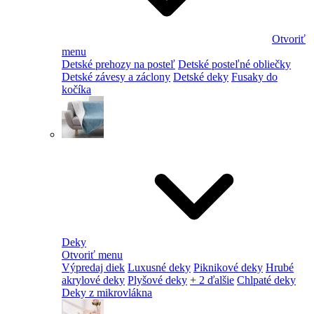
Otvoriť
menu
Detské prehozy na posteľ
Detské posteľné obliečky
Detské závesy a záclony
Detské deky
Fusaky do
kočíka
Deky
Otvoriť menu
Výpredaj diek
Luxusné deky
Piknikové deky
Hrubé
akrylové deky
Plyšové deky
+ 2 ďalšie
Chlpaté deky
Deky z mikrovlákna