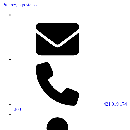
Prehozynapostel.sk
+421 919 174
300