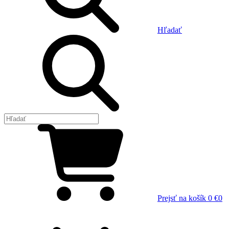
Hľadať
Prejsť na košík
0 €
0