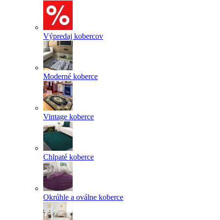
Výpredaj kobercov
Moderné koberce
Vintage koberce
Chlpaté koberce
Okrúhle a oválne koberce