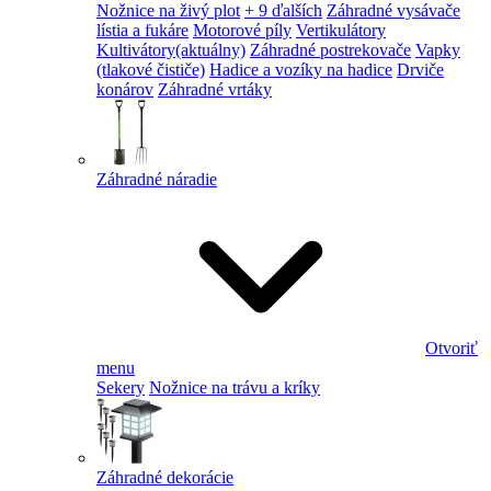
Nožnice na živý plot
+ 9 ďalších
Záhradné vysávače
lístia a fukáre
Motorové píly
Vertikulátory
Kultivátory
(aktuálny)
Záhradné postrekovače
Vapky
(tlakové čističe)
Hadice a vozíky na hadice
Drviče
konárov
Záhradné vrtáky
Záhradné náradie
Otvoriť
menu
Sekery
Nožnice na trávu a kríky
Záhradné dekorácie