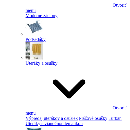
Otvoriť
menu
Moderné záclony
Podsedáky
Uteráky a osušky
Otvoriť
menu
Výpredaj uterákov a osušiek
Plážové osušky
Turban
Uteráky s vianočnou tematikou