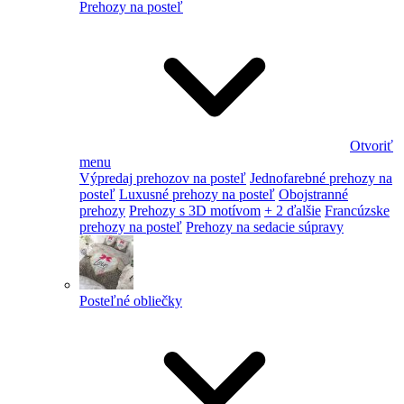
Prehozy na posteľ
Otvoriť
menu
Výpredaj prehozov na posteľ
Jednofarebné prehozy na
posteľ
Luxusné prehozy na posteľ
Obojstranné
prehozy
Prehozy s 3D motívom
+ 2 ďalšie
Francúzske
prehozy na posteľ
Prehozy na sedacie súpravy
Posteľné obliečky