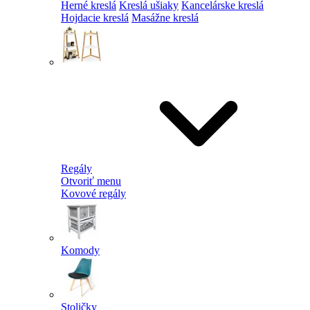
Herné kreslá
Kreslá ušiaky
Kancelárske kreslá
Hojdacie kreslá
Masážne kreslá
Regály
Otvoriť menu
Kovové regály
Komody
Stoličky