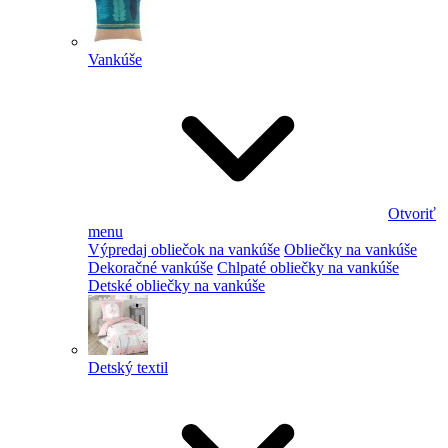
Vankúše
Otvoriť
menu
Výpredaj obliečok na vankúše
Obliečky na vankúše
Dekoračné vankúše
Chlpaté obliečky na vankúše
Detské obliečky na vankúše
Detský textil