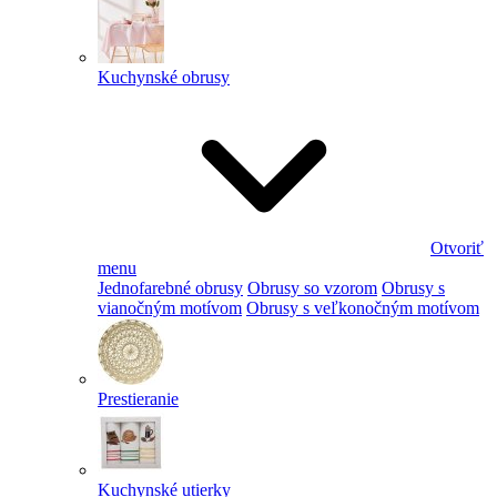
Kuchynské obrusy
Otvoriť
menu
Jednofarebné obrusy
Obrusy so vzorom
Obrusy s
vianočným motívom
Obrusy s veľkonočným motívom
Prestieranie
Kuchynské utierky