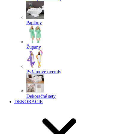
Paplóny
Župany
Pyžamové overaly
Dekoračné sety
DEKORÁCIE