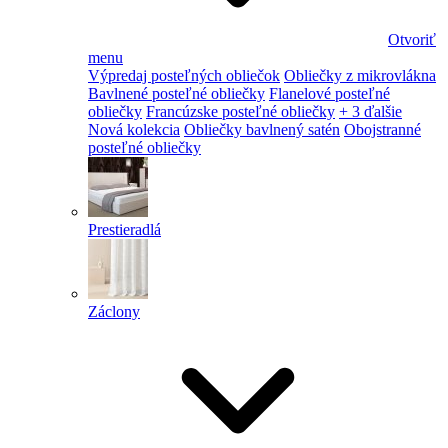
Otvoriť
menu
Výpredaj posteľných obliečok
Obliečky z mikrovlákna
Bavlnené posteľné obliečky
Flanelové posteľné
obliečky
Francúzske posteľné obliečky
+ 3 ďalšie
Nová kolekcia
Obliečky bavlnený satén
Obojstranné
posteľné obliečky
Prestieradlá
Záclony