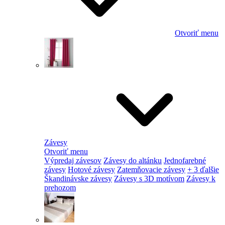
Otvoriť menu
Závesy
Otvoriť menu
Výpredaj závesov
Závesy do altánku
Jednofarebné
závesy
Hotové závesy
Zatemňovacie závesy
+ 3 ďalšie
Škandinávske závesy
Závesy s 3D motívom
Závesy k
prehozom