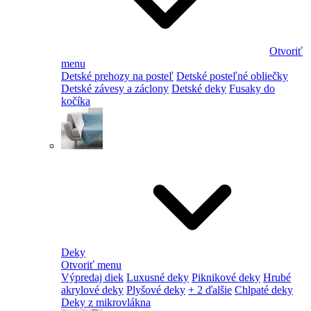
Otvoriť
menu
Detské prehozy na posteľ
Detské posteľné obliečky
Detské závesy a záclony
Detské deky
Fusaky do
kočíka
Deky
Otvoriť menu
Výpredaj diek
Luxusné deky
Piknikové deky
Hrubé
akrylové deky
Plyšové deky
+ 2 ďalšie
Chlpaté deky
Deky z mikrovlákna