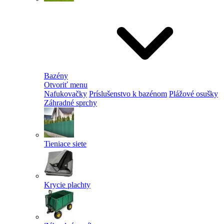
Bazény
Otvoriť menu
Nafukovačky
Príslušenstvo k bazénom
Plážové osušky
Záhradné sprchy
Tieniace siete
Krycie plachty