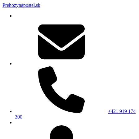
Prehozynapostel.sk
+421 919 174
300