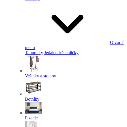
Otvoriť
menu
Taburetky
Jedálenské stoličky
Vešiaky a stojany
Botníky
Postele