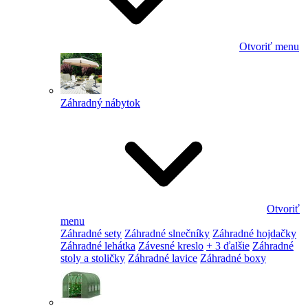
Otvoriť menu
Záhradný nábytok
Otvoriť
menu
Záhradné sety
Záhradné slnečníky
Záhradné hojdačky
Záhradné lehátka
Závesné kreslo
+ 3 ďalšie
Záhradné
stoly a stoličky
Záhradné lavice
Záhradné boxy