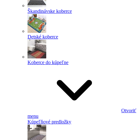
Škandinávske koberce
Detské koberce
Koberce do kúpeľne
Otvoriť
menu
Kúpeľňové predložky