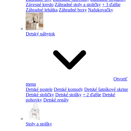
Závesné kreslo
Záhradné stoly a stoličky
+ 3 ďalšie
Záhradné lehátka
Záhradné boxy
Nafukovačky
Detský nábytok
Otvoriť
menu
Detské postele
Detské komody
Detské šatníkové skrine
Detské stoličky
Detské stolíky
+ 2 ďalšie
Detské
pohovky
Detské regály
Stoly a stolíky