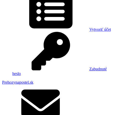
Vytvoriť účet
Zabudnuté
heslo
Prehozynapostel.sk