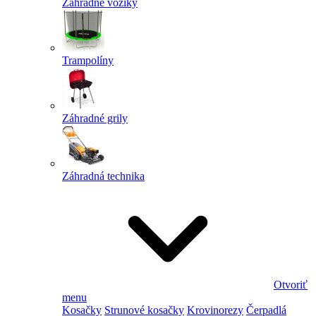
Záhradné vozíky
Trampolíny
Záhradné grily
Záhradná technika
Otvoriť
menu
Kosačky
Strunové kosačky
Krovinorezy
Čerpadlá