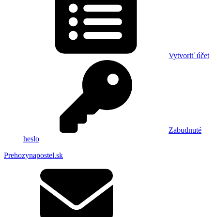
Vytvoriť účet
Zabudnuté
heslo
Prehozynapostel.sk