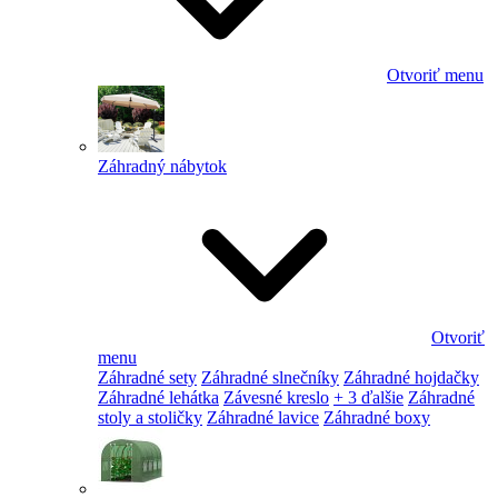
Otvoriť menu
Záhradný nábytok
Otvoriť
menu
Záhradné sety
Záhradné slnečníky
Záhradné hojdačky
Záhradné lehátka
Závesné kreslo
+ 3 ďalšie
Záhradné
stoly a stoličky
Záhradné lavice
Záhradné boxy