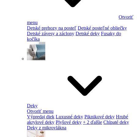
Otvoriť
menu
Detské prehozy na posteľ
Detské posteľné obliečky
Detské závesy a záclony
Detské deky
Fusaky do
kočíka
Deky
Otvoriť menu
Výpredaj diek
Luxusné deky
Piknikové deky
Hrubé
akrylové deky
Plyšové deky
+ 2 ďalšie
Chlpaté deky
Deky z mikrovlákna