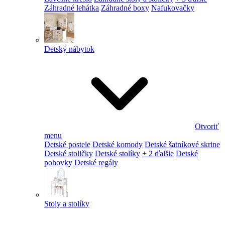
Záhradné lehátka
Záhradné boxy
Nafukovačky
Detský nábytok
Otvoriť
menu
Detské postele
Detské komody
Detské šatníkové skrine
Detské stoličky
Detské stolíky
+ 2 ďalšie
Detské
pohovky
Detské regály
Stoly a stolíky