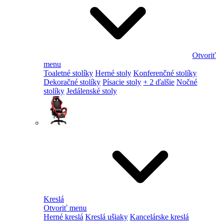
Otvoriť
menu
Toaletné stolíky
Herné stoly
Konferenčné stolíky
Dekoračné stolíky
Písacie stoly
+ 2 ďalšie
Nočné
stolíky
Jedálenské stoly
Kreslá
Otvoriť menu
Herné kreslá
Kreslá ušiaky
Kancelárske kreslá