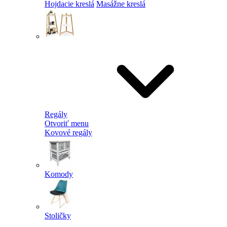
Hojdacie kreslá
Masážne kreslá
Regály
Otvoriť menu
Kovové regály
Komody
Stoličky