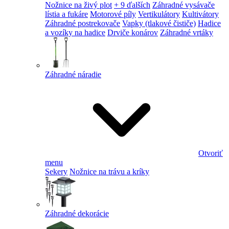
Nožnice na živý plot
+ 9 ďalších
Záhradné vysávače
lístia a fukáre
Motorové píly
Vertikulátory
Kultivátory
Záhradné postrekovače
Vapky (tlakové čističe)
Hadice
a vozíky na hadice
Drviče konárov
Záhradné vrtáky
Záhradné náradie
Otvoriť
menu
Sekery
Nožnice na trávu a kríky
Záhradné dekorácie