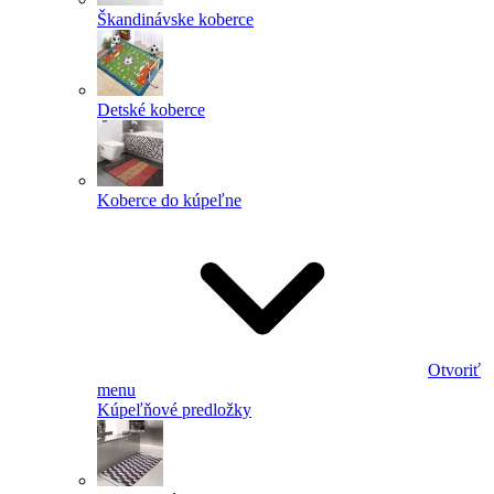
Škandinávske koberce
Detské koberce
Koberce do kúpeľne
Otvoriť
menu
Kúpeľňové predložky