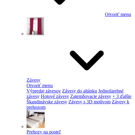
Otvoriť menu
Závesy
Otvoriť menu
Výpredaj závesov
Závesy do altánku
Jednofarebné
závesy
Hotové závesy
Zatemňovacie závesy
+ 3 ďalšie
Škandinávske závesy
Závesy s 3D motívom
Závesy k
prehozom
Prehozy na posteľ