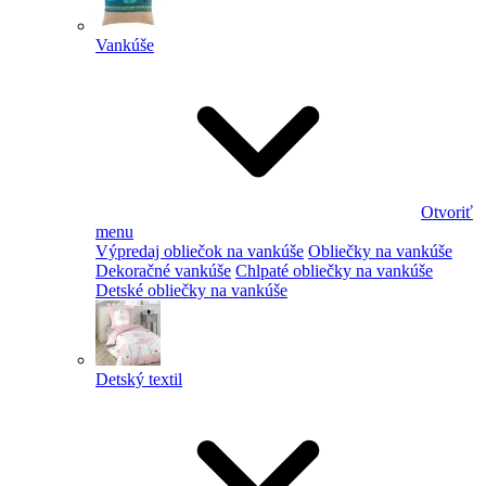
Vankúše
Otvoriť
menu
Výpredaj obliečok na vankúše
Obliečky na vankúše
Dekoračné vankúše
Chlpaté obliečky na vankúše
Detské obliečky na vankúše
Detský textil