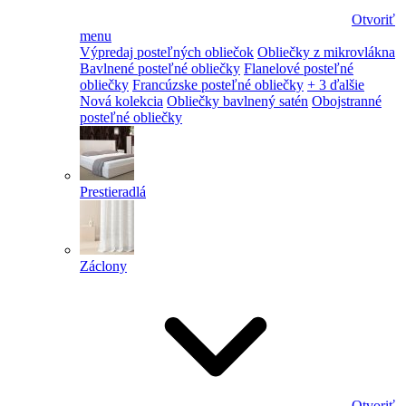
Otvoriť
menu
Výpredaj posteľných obliečok
Obliečky z mikrovlákna
Bavlnené posteľné obliečky
Flanelové posteľné
obliečky
Francúzske posteľné obliečky
+ 3 ďalšie
Nová kolekcia
Obliečky bavlnený satén
Obojstranné
posteľné obliečky
Prestieradlá
Záclony
Otvoriť