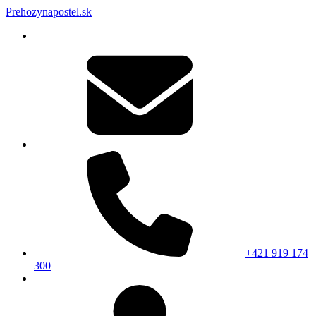
Prehozynapostel.sk
+421 919 174
300