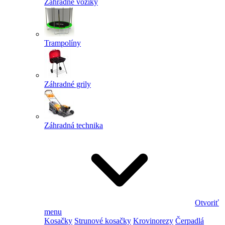
Záhradné vozíky
Trampolíny
Záhradné grily
Záhradná technika
Otvoriť
menu
Kosačky
Strunové kosačky
Krovinorezy
Čerpadlá