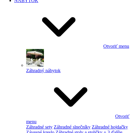
NÁBYTOK
Otvoriť menu
Záhradný nábytok
Otvoriť
menu
Záhradné sety
Záhradné slnečníky
Záhradné hojdačky
Závesné kreslo
Záhradné stoly a stoličky
+ 3 ďalšie