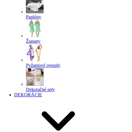
Paplóny
Župany
Pyžamové overaly
Dekoračné sety
DEKORÁCIE