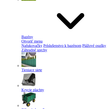
Bazény
Otvoriť menu
Nafukovačky
Príslušenstvo k bazénom
Plážové osušky
Záhradné sprchy
Tieniace siete
Krycie plachty