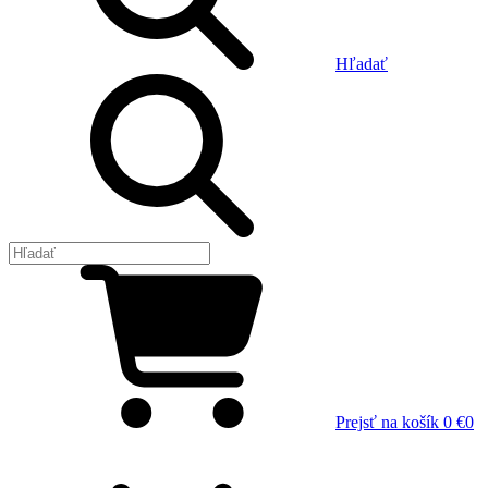
Hľadať
Prejsť na košík
0 €
0