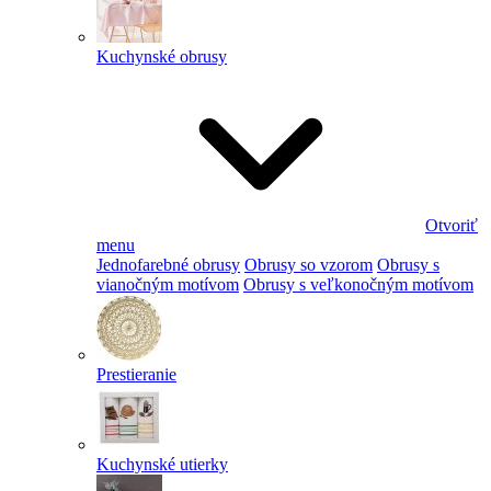
Kuchynské obrusy
Otvoriť
menu
Jednofarebné obrusy
Obrusy so vzorom
Obrusy s
vianočným motívom
Obrusy s veľkonočným motívom
Prestieranie
Kuchynské utierky