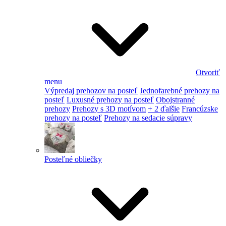
Otvoriť
menu
Výpredaj prehozov na posteľ
Jednofarebné prehozy na
posteľ
Luxusné prehozy na posteľ
Obojstranné
prehozy
Prehozy s 3D motívom
+ 2 ďalšie
Francúzske
prehozy na posteľ
Prehozy na sedacie súpravy
Posteľné obliečky