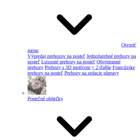
Otvoriť
menu
Výpredaj prehozov na posteľ
Jednofarebné prehozy na
posteľ
Luxusné prehozy na posteľ
Obojstranné
prehozy
Prehozy s 3D motívom
+ 2 ďalšie
Francúzske
prehozy na posteľ
Prehozy na sedacie súpravy
Posteľné obliečky