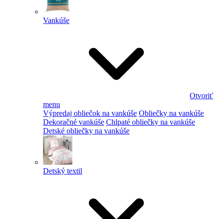
Vankúše
Otvoriť
menu
Výpredaj obliečok na vankúše
Obliečky na vankúše
Dekoračné vankúše
Chlpaté obliečky na vankúše
Detské obliečky na vankúše
Detský textil