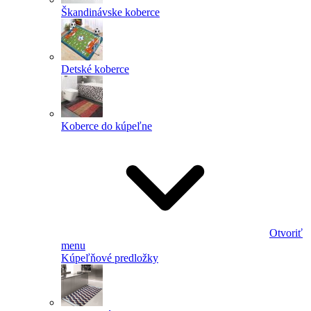
Škandinávske koberce
Detské koberce
Koberce do kúpeľne
Otvoriť
menu
Kúpeľňové predložky