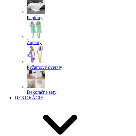
Paplóny
Župany
Pyžamové overaly
Dekoračné sety
DEKORÁCIE