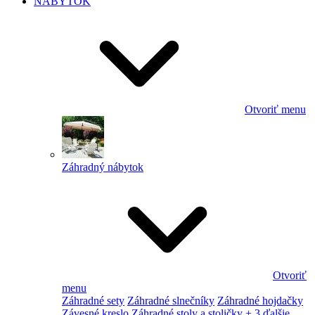
NÁBYTOK
Otvoriť menu
Záhradný nábytok
Otvoriť
menu
Záhradné sety
Záhradné slnečníky
Záhradné hojdačky
Závesné kreslo
Záhradné stoly a stoličky
+ 3 ďalšie