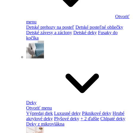
Otvoriť
menu
Detské prehozy na posteľ
Detské posteľné obliečky
Detské závesy a záclony
Detské deky
Fusaky do
kočíka
Deky
Otvoriť menu
Výpredaj diek
Luxusné deky
Piknikové deky
Hrubé
akrylové deky
Plyšové deky
+ 2 ďalšie
Chlpaté deky
Deky z mikrovlákna