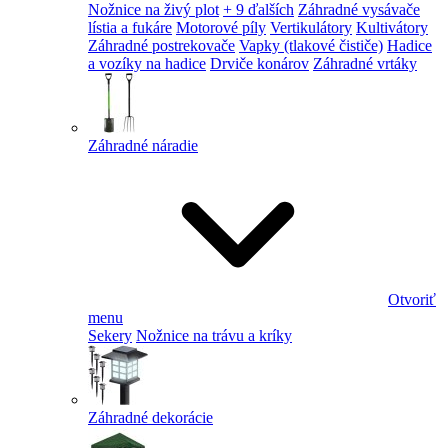
Nožnice na živý plot
+ 9 ďalších
Záhradné vysávače
lístia a fukáre
Motorové píly
Vertikulátory
Kultivátory
Záhradné postrekovače
Vapky (tlakové čističe)
Hadice
a vozíky na hadice
Drviče konárov
Záhradné vrtáky
Záhradné náradie
Otvoriť
menu
Sekery
Nožnice na trávu a kríky
Záhradné dekorácie