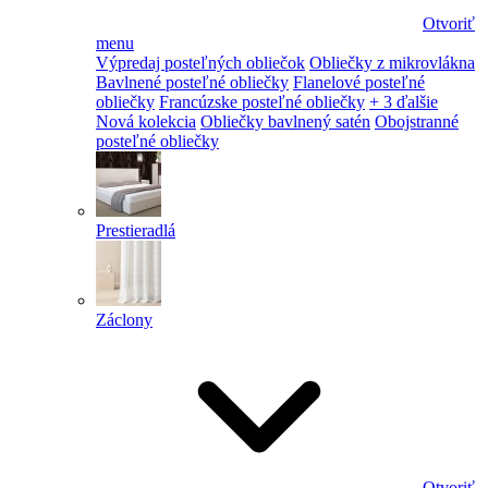
Otvoriť
menu
Výpredaj posteľných obliečok
Obliečky z mikrovlákna
Bavlnené posteľné obliečky
Flanelové posteľné
obliečky
Francúzske posteľné obliečky
+ 3 ďalšie
Nová kolekcia
Obliečky bavlnený satén
Obojstranné
posteľné obliečky
Prestieradlá
Záclony
Otvoriť