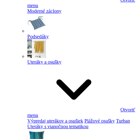
menu
Moderné záclony
Podsedáky
Uteráky a osušky
Otvoriť
menu
Výpredaj uterákov a osušiek
Plážové osušky
Turban
Uteráky s vianočnou tematikou