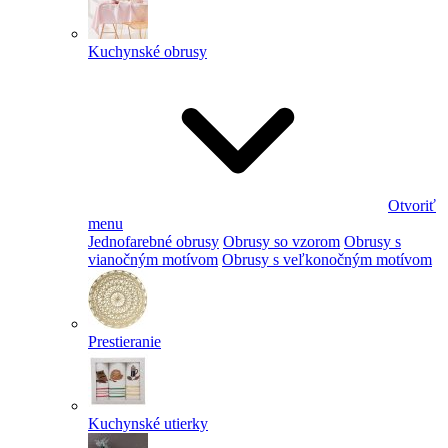
Kuchynské obrusy
Otvoriť
menu
Jednofarebné obrusy
Obrusy so vzorom
Obrusy s
vianočným motívom
Obrusy s veľkonočným motívom
Prestieranie
Kuchynské utierky