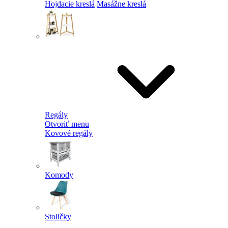
Hojdacie kreslá
Masážne kreslá
Regály
Otvoriť menu
Kovové regály
Komody
Stoličky