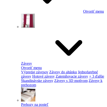
Otvoriť menu
Závesy
Otvoriť menu
Výpredaj závesov
Závesy do altánku
Jednofarebné
závesy
Hotové závesy
Zatemňovacie závesy
+ 3 ďalšie
Škandinávske závesy
Závesy s 3D motívom
Závesy k
prehozom
Prehozy na posteľ