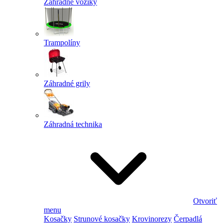
Záhradné vozíky
Trampolíny
Záhradné grily
Záhradná technika
Otvoriť
menu
Kosačky
Strunové kosačky
Krovinorezy
Čerpadlá