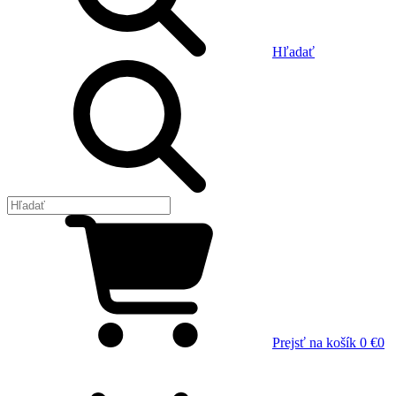
Hľadať
Prejsť na košík
0 €
0