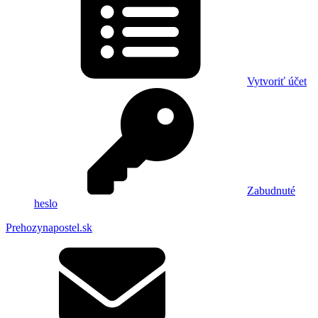
Vytvoriť účet
Zabudnuté
heslo
Prehozynapostel.sk