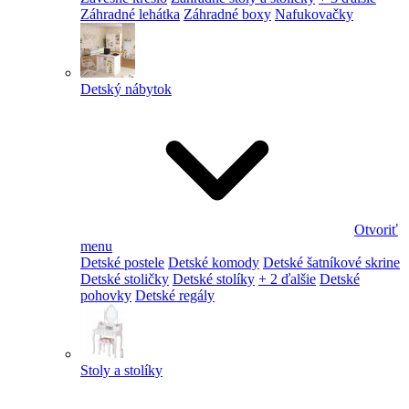
Záhradné lehátka
Záhradné boxy
Nafukovačky
Detský nábytok
Otvoriť
menu
Detské postele
Detské komody
Detské šatníkové skrine
Detské stoličky
Detské stolíky
+ 2 ďalšie
Detské
pohovky
Detské regály
Stoly a stolíky