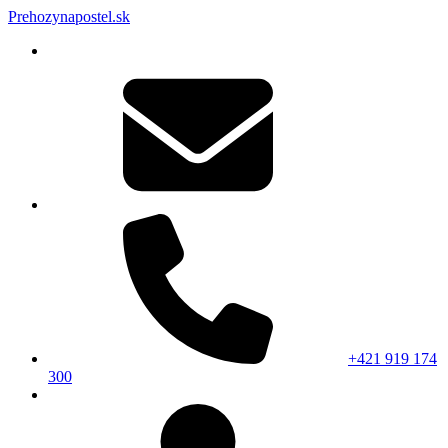
Prehozynapostel.sk
+421 919 174
300