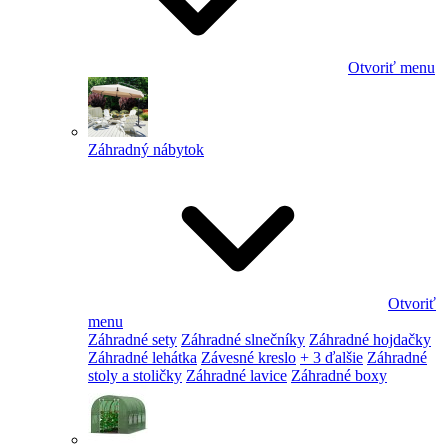
Otvoriť menu
Záhradný nábytok
Otvoriť
menu
Záhradné sety
Záhradné slnečníky
Záhradné hojdačky
Záhradné lehátka
Závesné kreslo
+ 3 ďalšie
Záhradné
stoly a stoličky
Záhradné lavice
Záhradné boxy