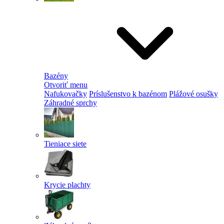
Bazény
Otvoriť menu
Nafukovačky
Príslušenstvo k bazénom
Plážové osušky
Záhradné sprchy
Tieniace siete
Krycie plachty