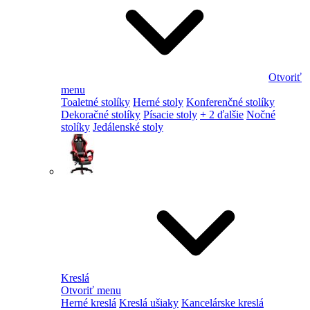
Otvoriť
menu
Toaletné stolíky
Herné stoly
Konferenčné stolíky
Dekoračné stolíky
Písacie stoly
+ 2 ďalšie
Nočné
stolíky
Jedálenské stoly
Kreslá
Otvoriť menu
Herné kreslá
Kreslá ušiaky
Kancelárske kreslá