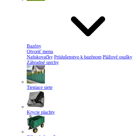
Bazény
Otvoriť menu
Nafukovačky
Príslušenstvo k bazénom
Plážové osušky
Záhradné sprchy
Tieniace siete
Krycie plachty