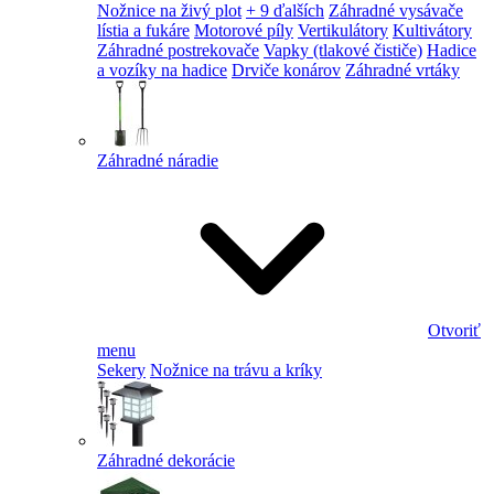
Nožnice na živý plot
+ 9 ďalších
Záhradné vysávače
lístia a fukáre
Motorové píly
Vertikulátory
Kultivátory
Záhradné postrekovače
Vapky (tlakové čističe)
Hadice
a vozíky na hadice
Drviče konárov
Záhradné vrtáky
Záhradné náradie
Otvoriť
menu
Sekery
Nožnice na trávu a kríky
Záhradné dekorácie