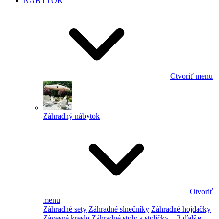
NÁBYTOK
Otvoriť menu
Záhradný nábytok
Otvoriť
menu
Záhradné sety
Záhradné slnečníky
Záhradné hojdačky
Závesné kreslo
Záhradné stoly a stoličky
+ 3 ďalšie