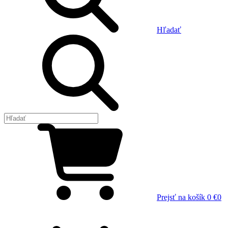
Hľadať
Prejsť na košík
0 €
0