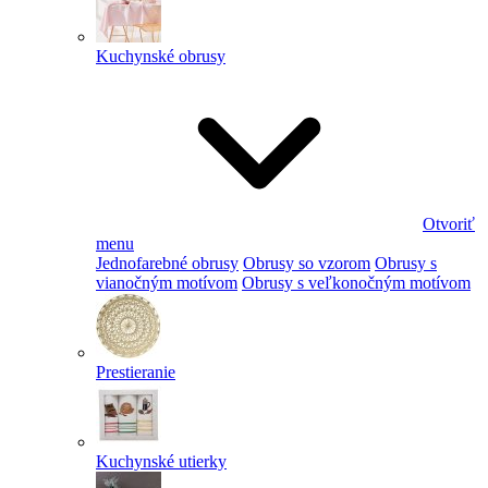
Kuchynské obrusy
Otvoriť
menu
Jednofarebné obrusy
Obrusy so vzorom
Obrusy s
vianočným motívom
Obrusy s veľkonočným motívom
Prestieranie
Kuchynské utierky