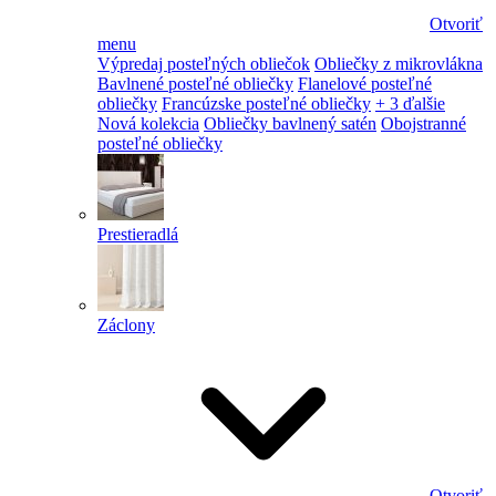
Otvoriť
menu
Výpredaj posteľných obliečok
Obliečky z mikrovlákna
Bavlnené posteľné obliečky
Flanelové posteľné
obliečky
Francúzske posteľné obliečky
+ 3 ďalšie
Nová kolekcia
Obliečky bavlnený satén
Obojstranné
posteľné obliečky
Prestieradlá
Záclony
Otvoriť