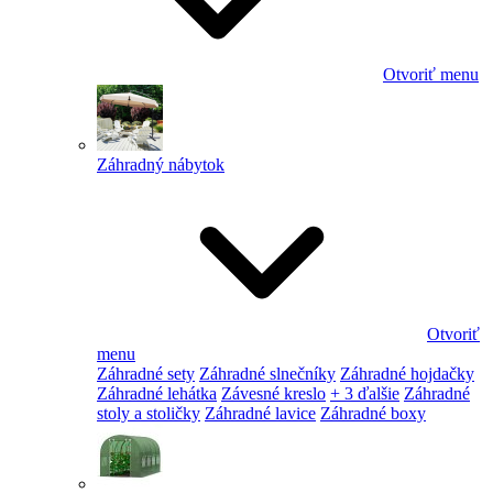
Otvoriť menu
Záhradný nábytok
Otvoriť
menu
Záhradné sety
Záhradné slnečníky
Záhradné hojdačky
Záhradné lehátka
Závesné kreslo
+ 3 ďalšie
Záhradné
stoly a stoličky
Záhradné lavice
Záhradné boxy