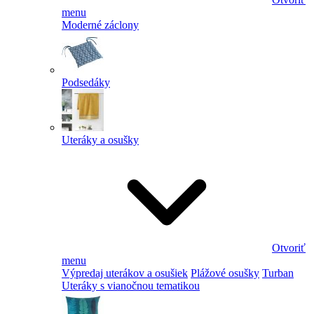
menu
Moderné záclony
Podsedáky
Uteráky a osušky
Otvoriť
menu
Výpredaj uterákov a osušiek
Plážové osušky
Turban
Uteráky s vianočnou tematikou