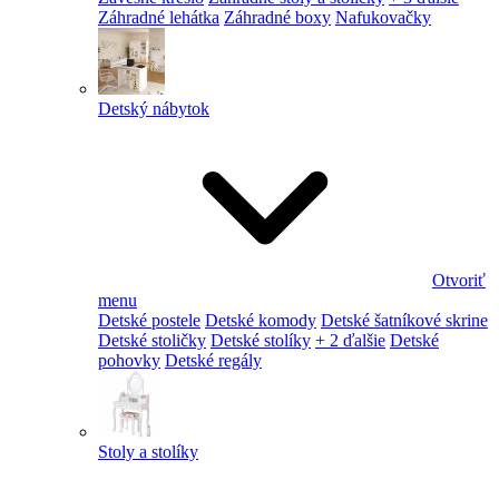
Záhradné lehátka
Záhradné boxy
Nafukovačky
Detský nábytok
Otvoriť
menu
Detské postele
Detské komody
Detské šatníkové skrine
Detské stoličky
Detské stolíky
+ 2 ďalšie
Detské
pohovky
Detské regály
Stoly a stolíky