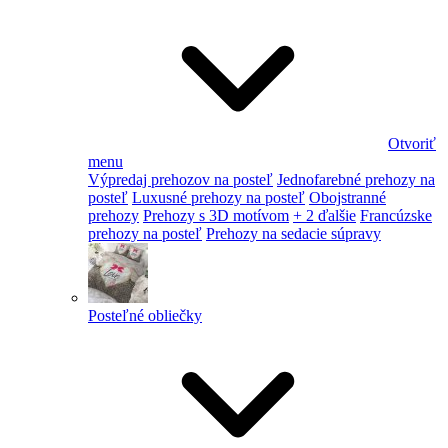
Otvoriť
menu
Výpredaj prehozov na posteľ
Jednofarebné prehozy na
posteľ
Luxusné prehozy na posteľ
Obojstranné
prehozy
Prehozy s 3D motívom
+ 2 ďalšie
Francúzske
prehozy na posteľ
Prehozy na sedacie súpravy
Posteľné obliečky