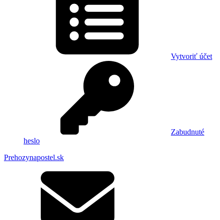
Vytvoriť účet
Zabudnuté
heslo
Prehozynapostel.sk