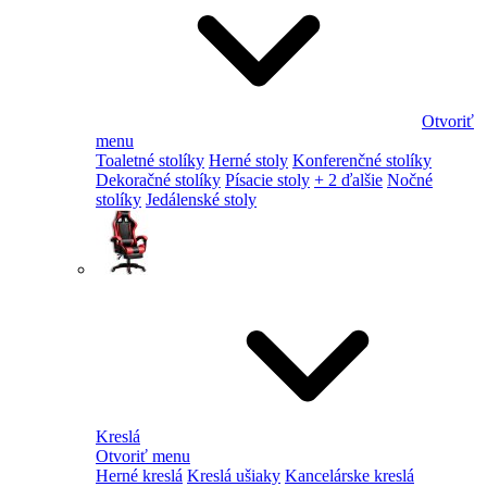
Otvoriť
menu
Toaletné stolíky
Herné stoly
Konferenčné stolíky
Dekoračné stolíky
Písacie stoly
+ 2 ďalšie
Nočné
stolíky
Jedálenské stoly
Kreslá
Otvoriť menu
Herné kreslá
Kreslá ušiaky
Kancelárske kreslá