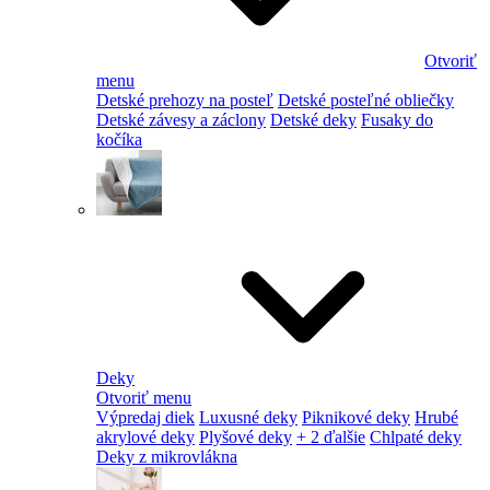
Otvoriť
menu
Detské prehozy na posteľ
Detské posteľné obliečky
Detské závesy a záclony
Detské deky
Fusaky do
kočíka
Deky
Otvoriť menu
Výpredaj diek
Luxusné deky
Piknikové deky
Hrubé
akrylové deky
Plyšové deky
+ 2 ďalšie
Chlpaté deky
Deky z mikrovlákna