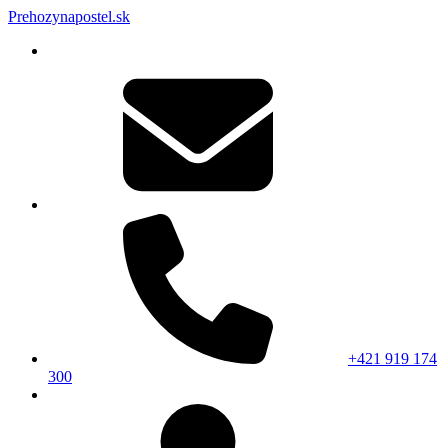
Prehozynapostel.sk
+421 919 174
300