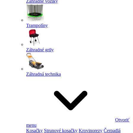
Záhradné vozíky
Trampolíny
Záhradné grily
Záhradná technika
Otvoriť
menu
Kosačky
Strunové kosačky
Krovinorezy
Čerpadlá