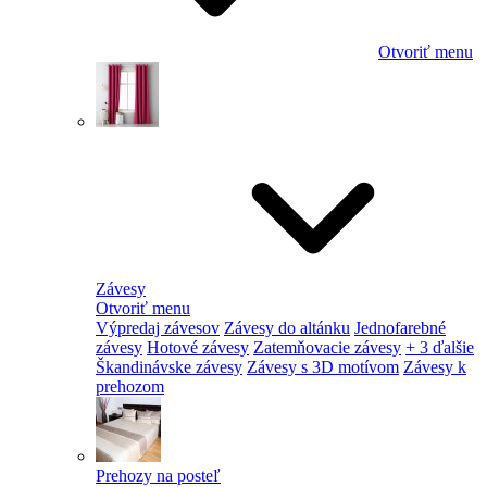
Otvoriť menu
Závesy
Otvoriť menu
Výpredaj závesov
Závesy do altánku
Jednofarebné
závesy
Hotové závesy
Zatemňovacie závesy
+ 3 ďalšie
Škandinávske závesy
Závesy s 3D motívom
Závesy k
prehozom
Prehozy na posteľ