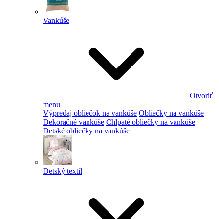
Vankúše
Otvoriť
menu
Výpredaj obliečok na vankúše
Obliečky na vankúše
Dekoračné vankúše
Chlpaté obliečky na vankúše
Detské obliečky na vankúše
Detský textil