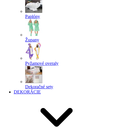
Paplóny
Župany
Pyžamové overaly
Dekoračné sety
DEKORÁCIE