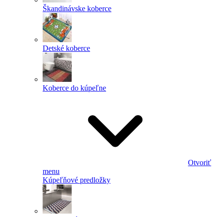
Škandinávske koberce
Detské koberce
Koberce do kúpeľne
Otvoriť
menu
Kúpeľňové predložky