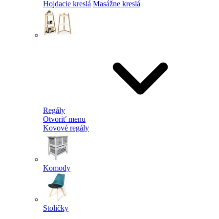
Hojdacie kreslá
Masážne kreslá
Regály
Otvoriť menu
Kovové regály
Komody
Stoličky