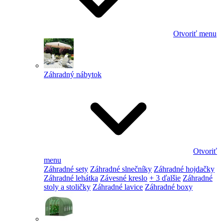
Otvoriť menu
Záhradný nábytok
Otvoriť
menu
Záhradné sety
Záhradné slnečníky
Záhradné hojdačky
Záhradné lehátka
Závesné kreslo
+ 3 ďalšie
Záhradné
stoly a stoličky
Záhradné lavice
Záhradné boxy