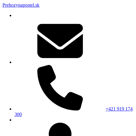
Prehozynapostel.sk
+421 919 174
300