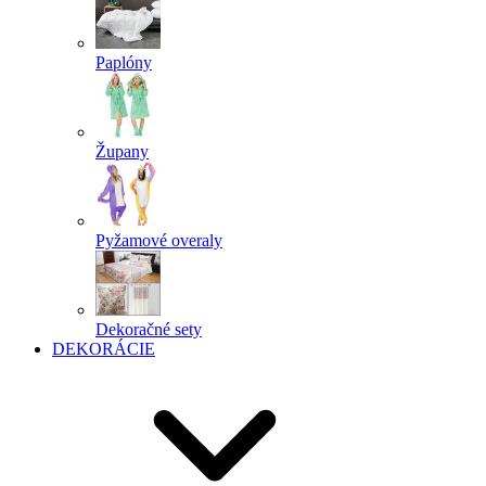
Paplóny
Župany
Pyžamové overaly
Dekoračné sety
DEKORÁCIE