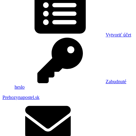
Vytvoriť účet
Zabudnuté
heslo
Prehozynapostel.sk