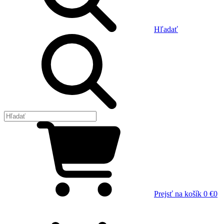
Hľadať
Prejsť na košík
0 €
0