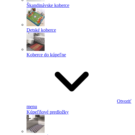
Škandinávske koberce
Detské koberce
Koberce do kúpeľne
Otvoriť
menu
Kúpeľňové predložky