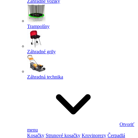
Záhradné vozíky
Trampolíny
Záhradné grily
Záhradná technika
Otvoriť
menu
Kosačky
Strunové kosačky
Krovinorezy
Čerpadlá