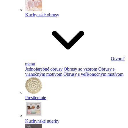
Kuchynské obrusy
Otvoriť
menu
Jednofarebné obrusy
Obrusy so vzorom
Obrusy s
vianočným motívom
Obrusy s veľkonočným motívom
Prestieranie
Kuchynské utierky