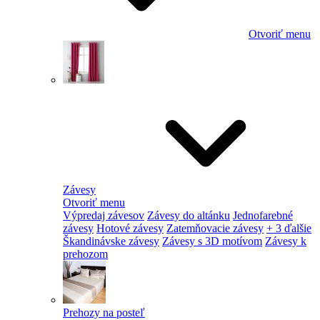
Otvoriť menu
Závesy
Otvoriť menu
Výpredaj závesov
Závesy do altánku
Jednofarebné
závesy
Hotové závesy
Zatemňovacie závesy
+ 3 ďalšie
Škandinávske závesy
Závesy s 3D motívom
Závesy k
prehozom
Prehozy na posteľ