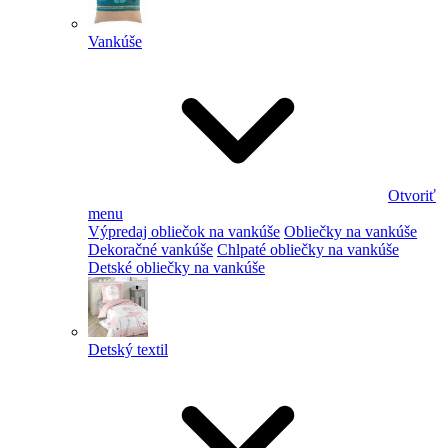
Vankúše
Otvoriť
menu
Výpredaj obliečok na vankúše
Obliečky na vankúše
Dekoračné vankúše
Chlpaté obliečky na vankúše
Detské obliečky na vankúše
Detský textil