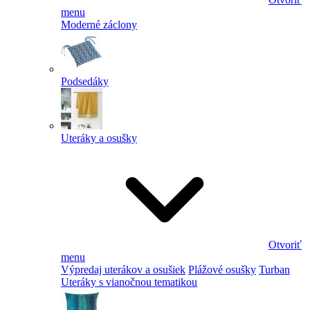
menu
Moderné záclony
Podsedáky
Uteráky a osušky
Otvoriť
menu
Výpredaj uterákov a osušiek
Plážové osušky
Turban
Uteráky s vianočnou tematikou