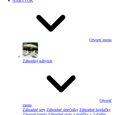
NÁBYTOK
Otvoriť menu
Záhradný nábytok
Otvoriť
menu
Záhradné sety
Záhradné slnečníky
Záhradné hojdačky
Závesné kreslo
Záhradné stoly a stoličky
+ 3 ďalšie