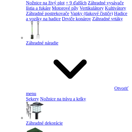
Nožnice na živý plot
+ 9 ďalších
Záhradné vysávače
lístia a fukáre
Motorové píly
Vertikulátory
Kultivátory
Záhradné postrekovače
Vapky (tlakové čističe)
Hadice
a vozíky na hadice
Drviče konárov
Záhradné vrtáky
Záhradné náradie
Otvoriť
menu
Sekery
Nožnice na trávu a kríky
Záhradné dekorácie