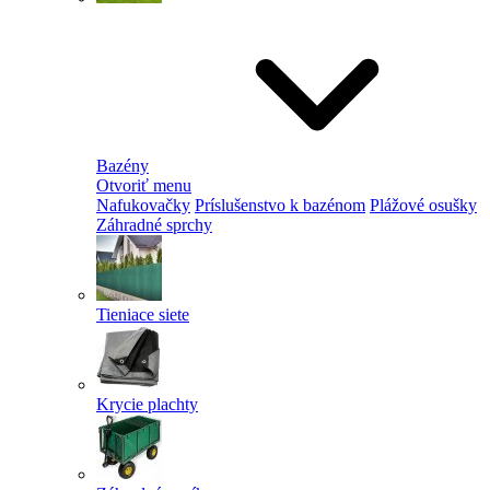
Bazény
Otvoriť menu
Nafukovačky
Príslušenstvo k bazénom
Plážové osušky
Záhradné sprchy
Tieniace siete
Krycie plachty