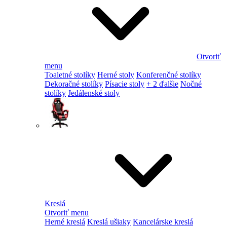
Otvoriť
menu
Toaletné stolíky
Herné stoly
Konferenčné stolíky
Dekoračné stolíky
Písacie stoly
+ 2 ďalšie
Nočné
stolíky
Jedálenské stoly
Kreslá
Otvoriť menu
Herné kreslá
Kreslá ušiaky
Kancelárske kreslá