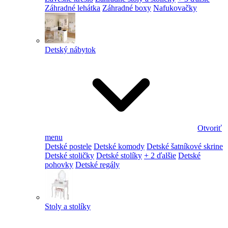
Záhradné lehátka
Záhradné boxy
Nafukovačky
Detský nábytok
Otvoriť
menu
Detské postele
Detské komody
Detské šatníkové skrine
Detské stoličky
Detské stolíky
+ 2 ďalšie
Detské
pohovky
Detské regály
Stoly a stolíky