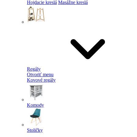
Hojdacie kreslá
Masážne kreslá
Regály
Otvoriť menu
Kovové regály
Komody
Stoličky