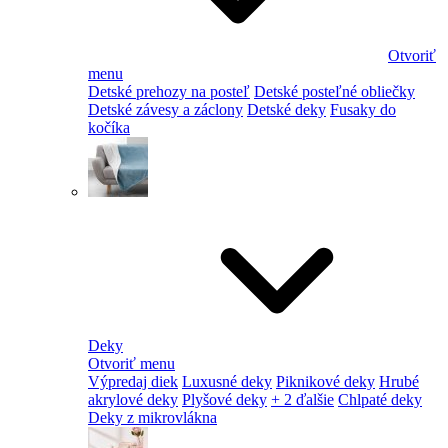
Otvoriť
menu
Detské prehozy na posteľ
Detské posteľné obliečky
Detské závesy a záclony
Detské deky
Fusaky do
kočíka
Deky
Otvoriť menu
Výpredaj diek
Luxusné deky
Piknikové deky
Hrubé
akrylové deky
Plyšové deky
+ 2 ďalšie
Chlpaté deky
Deky z mikrovlákna