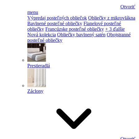
Otvoriť
menu
Výpredaj posteľných obliečok
Obliečky z mikrovlákna
Bavlnené posteľné obliečky
Flanelové posteľné
obliečky
Francúzske posteľné obliečky
+ 3 ďalšie
Nová kolekcia
Obliečky bavlnený satén
Obojstranné
posteľné obliečky
Prestieradlá
Záclony
Otvoriť