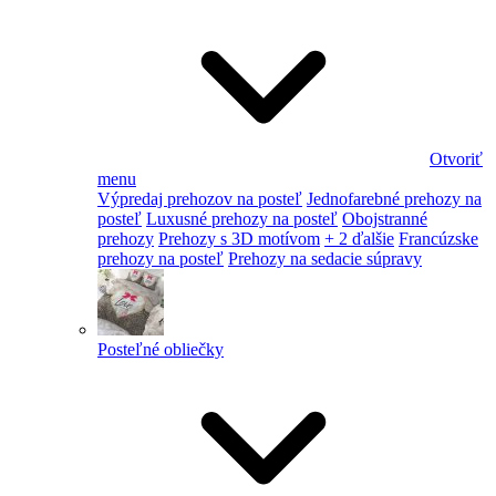
Otvoriť
menu
Výpredaj prehozov na posteľ
Jednofarebné prehozy na
posteľ
Luxusné prehozy na posteľ
Obojstranné
prehozy
Prehozy s 3D motívom
+ 2 ďalšie
Francúzske
prehozy na posteľ
Prehozy na sedacie súpravy
Posteľné obliečky