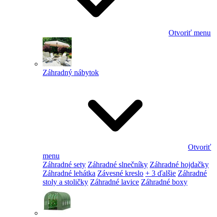
Otvoriť menu
Záhradný nábytok
Otvoriť
menu
Záhradné sety
Záhradné slnečníky
Záhradné hojdačky
Záhradné lehátka
Závesné kreslo
+ 3 ďalšie
Záhradné
stoly a stoličky
Záhradné lavice
Záhradné boxy