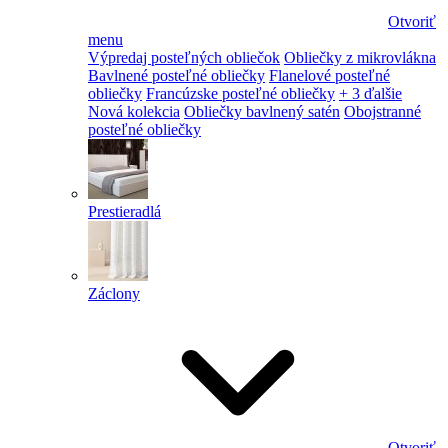
Otvoriť
menu
Výpredaj posteľných obliečok
Obliečky z mikrovlákna
Bavlnené posteľné obliečky
Flanelové posteľné
obliečky
Francúzske posteľné obliečky
+ 3 ďalšie
Nová kolekcia
Obliečky bavlnený satén
Obojstranné
posteľné obliečky
Prestieradlá
Záclony
Otvoriť