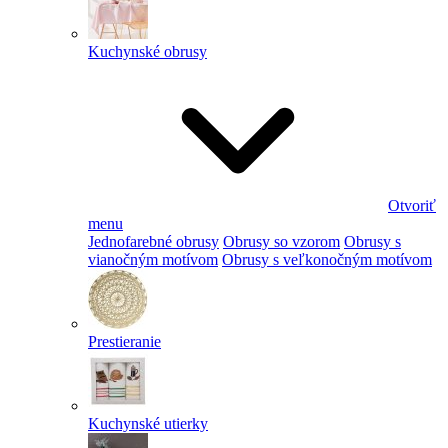
Kuchynské obrusy
Otvoriť
menu
Jednofarebné obrusy
Obrusy so vzorom
Obrusy s
vianočným motívom
Obrusy s veľkonočným motívom
Prestieranie
Kuchynské utierky