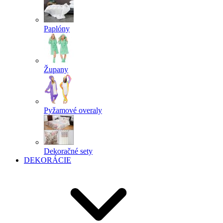
Paplóny
Župany
Pyžamové overaly
Dekoračné sety
DEKORÁCIE