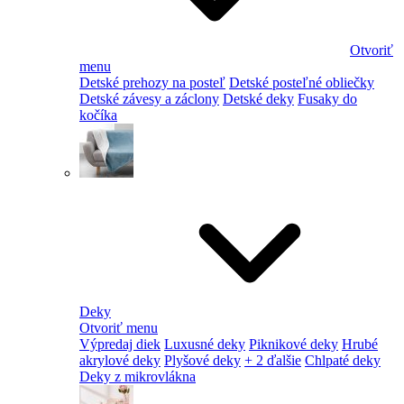
Otvoriť
menu
Detské prehozy na posteľ
Detské posteľné obliečky
Detské závesy a záclony
Detské deky
Fusaky do
kočíka
Deky
Otvoriť menu
Výpredaj diek
Luxusné deky
Piknikové deky
Hrubé
akrylové deky
Plyšové deky
+ 2 ďalšie
Chlpaté deky
Deky z mikrovlákna