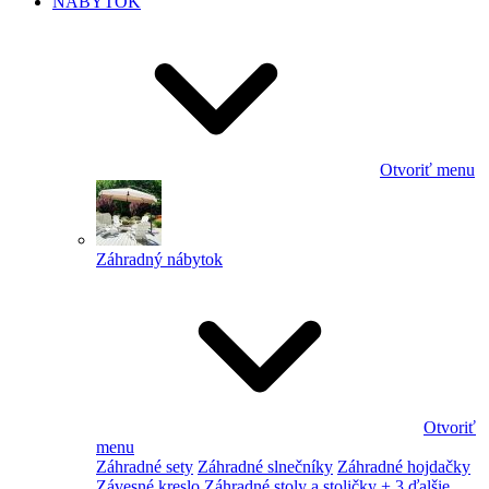
NÁBYTOK
Otvoriť menu
Záhradný nábytok
Otvoriť
menu
Záhradné sety
Záhradné slnečníky
Záhradné hojdačky
Závesné kreslo
Záhradné stoly a stoličky
+ 3 ďalšie