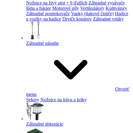
Nožnice na živý plot
+ 9 ďalších
Záhradné vysávače
lístia a fukáre
Motorové píly
Vertikulátory
Kultivátory
Záhradné postrekovače
Vapky (tlakové čističe)
Hadice
a vozíky na hadice
Drviče konárov
Záhradné vrtáky
Záhradné náradie
Otvoriť
menu
Sekery
Nožnice na trávu a kríky
Záhradné dekorácie