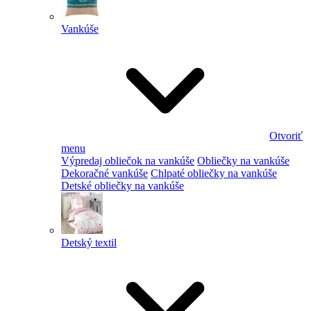
Vankúše
Otvoriť
menu
Výpredaj obliečok na vankúše
Obliečky na vankúše
Dekoračné vankúše
Chlpaté obliečky na vankúše
Detské obliečky na vankúše
Detský textil