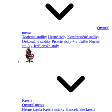
Otvoriť
menu
Toaletné stolíky
Herné stoly
Konferenčné stolíky
Dekoračné stolíky
Písacie stoly
+ 2 ďalšie
Nočné
stolíky
Jedálenské stoly
Kreslá
Otvoriť menu
Herné kreslá
Kreslá ušiaky
Kancelárske kreslá