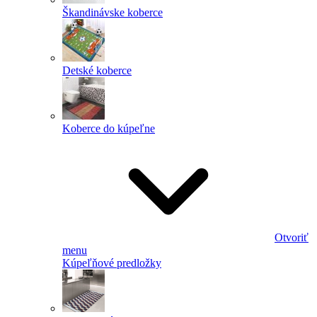
Škandinávske koberce
Detské koberce
Koberce do kúpeľne
Otvoriť
menu
Kúpeľňové predložky