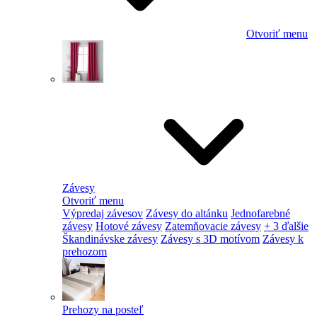
Otvoriť menu
Závesy
Otvoriť menu
Výpredaj závesov
Závesy do altánku
Jednofarebné
závesy
Hotové závesy
Zatemňovacie závesy
+ 3 ďalšie
Škandinávske závesy
Závesy s 3D motívom
Závesy k
prehozom
Prehozy na posteľ