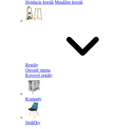
Hojdacie kreslá
Masážne kreslá
Regály
Otvoriť menu
Kovové regály
Komody
Stoličky