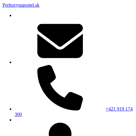
Prehozynapostel.sk
+421 919 174
300