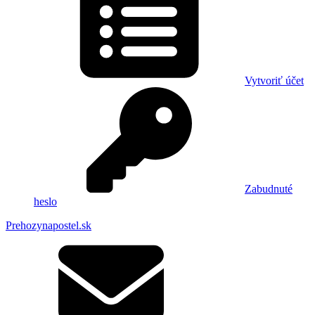
Vytvoriť účet
Zabudnuté
heslo
Prehozynapostel.sk