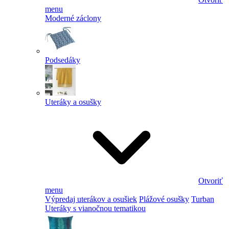
menu
Moderné záclony
Podsedáky
Uteráky a osušky
Otvoriť
menu
Výpredaj uterákov a osušiek
Plážové osušky
Turban
Uteráky s vianočnou tematikou