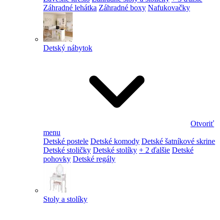
Záhradné lehátka
Záhradné boxy
Nafukovačky
Detský nábytok
Otvoriť
menu
Detské postele
Detské komody
Detské šatníkové skrine
Detské stoličky
Detské stolíky
+ 2 ďalšie
Detské
pohovky
Detské regály
Stoly a stolíky