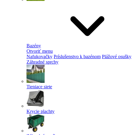
Bazény
Otvoriť menu
Nafukovačky
Príslušenstvo k bazénom
Plážové osušky
Záhradné sprchy
Tieniace siete
Krycie plachty