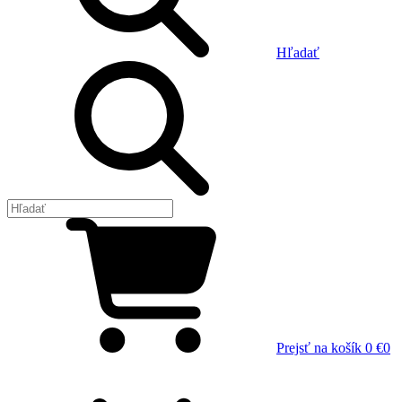
Hľadať
Prejsť na košík
0 €
0