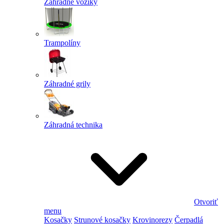
Záhradné vozíky
Trampolíny
Záhradné grily
Záhradná technika
Otvoriť
menu
Kosačky
Strunové kosačky
Krovinorezy
Čerpadlá