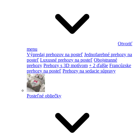
Otvoriť
menu
Výpredaj prehozov na posteľ
Jednofarebné prehozy na
posteľ
Luxusné prehozy na posteľ
Obojstranné
prehozy
Prehozy s 3D motívom
+ 2 ďalšie
Francúzske
prehozy na posteľ
Prehozy na sedacie súpravy
Posteľné obliečky