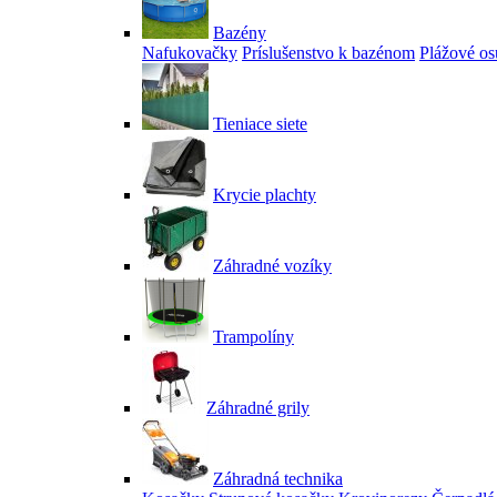
Bazény
Nafukovačky
Príslušenstvo k bazénom
Plážové os
Tieniace siete
Krycie plachty
Záhradné vozíky
Trampolíny
Záhradné grily
Záhradná technika