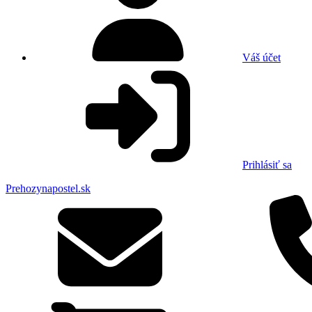
Váš účet
Prihlásiť sa
Prehozynapostel.sk