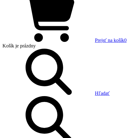
Prejsť na košík
0
Košík
je prázdny
Hľadať