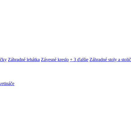
ačky
Záhradné lehátka
Závesné kreslo
+ 3 ďalšie
Záhradné stoly a stoli
etináče