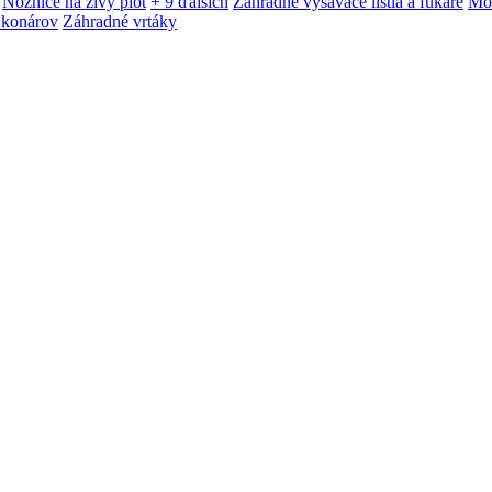
Nožnice na živý plot
+ 9 ďalších
Záhradné vysávače lístia a fukáre
Mot
 konárov
Záhradné vrtáky