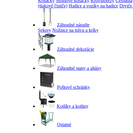
Kosačky
Strunové kosačky
Krovinorezy
Čerpadlá
(tlakové čističe)
Hadice a vozíky na hadice
Drviče
Záhradné náradie
Sekery
Nožnice na trávu a kríky
Záhradné dekorácie
Záhradné stany a altány
Poštové schránky
Kotlíky a kotliny
Ostatné