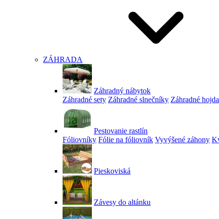
ZÁHRADA
Záhradný nábytok
Záhradné sety
Záhradné slnečníky
Záhradné hojd
Pestovanie rastlín
Fóliovníky
Fólie na fóliovník
Vyvýšené záhony
Kv
Pieskoviská
Závesy do altánku