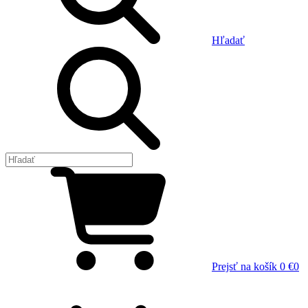
Hľadať
Prejsť na košík
0 €
0