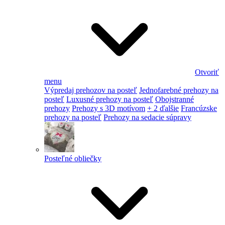
Otvoriť
menu
Výpredaj prehozov na posteľ
Jednofarebné prehozy na
posteľ
Luxusné prehozy na posteľ
Obojstranné
prehozy
Prehozy s 3D motívom
+ 2 ďalšie
Francúzske
prehozy na posteľ
Prehozy na sedacie súpravy
Posteľné obliečky