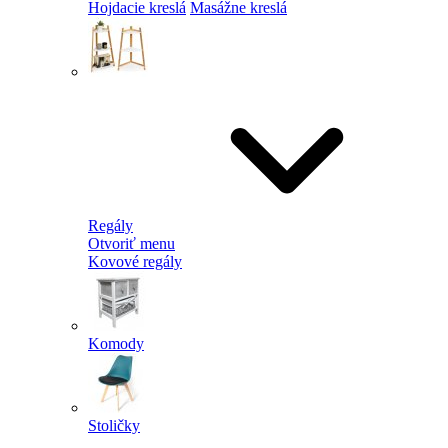
Hojdacie kreslá
Masážne kreslá
Regály
Otvoriť menu
Kovové regály
Komody
Stoličky