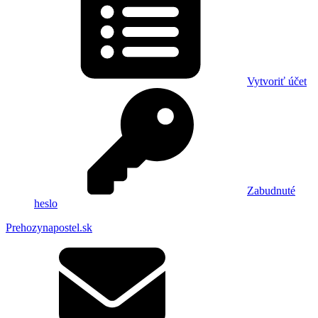
Vytvoriť účet
Zabudnuté
heslo
Prehozynapostel.sk