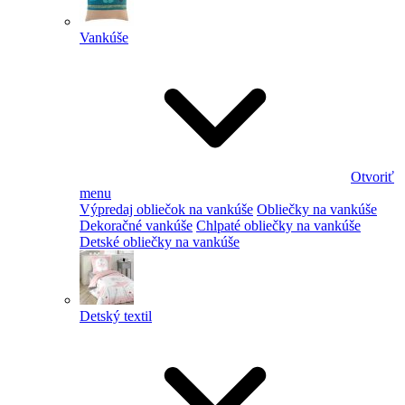
Vankúše
Otvoriť
menu
Výpredaj obliečok na vankúše
Obliečky na vankúše
Dekoračné vankúše
Chlpaté obliečky na vankúše
Detské obliečky na vankúše
Detský textil