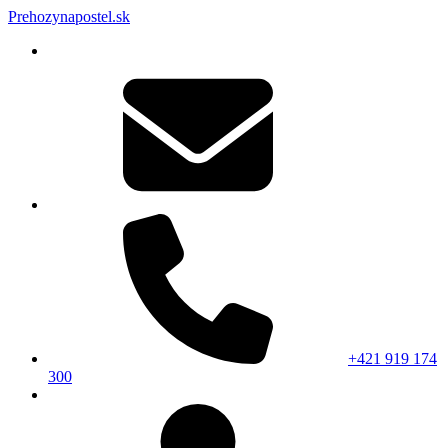
Prehozynapostel.sk
+421 919 174
300