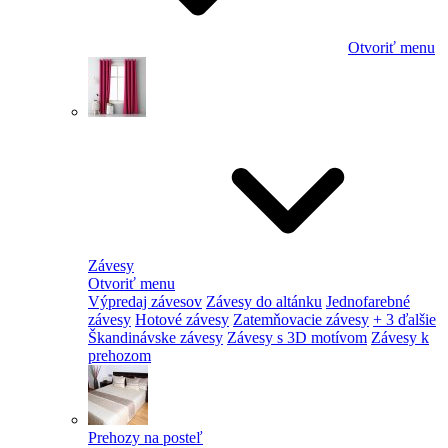
Otvoriť menu
Závesy
Otvoriť menu
Výpredaj závesov
Závesy do altánku
Jednofarebné
závesy
Hotové závesy
Zatemňovacie závesy
+ 3 ďalšie
Škandinávske závesy
Závesy s 3D motívom
Závesy k
prehozom
Prehozy na posteľ