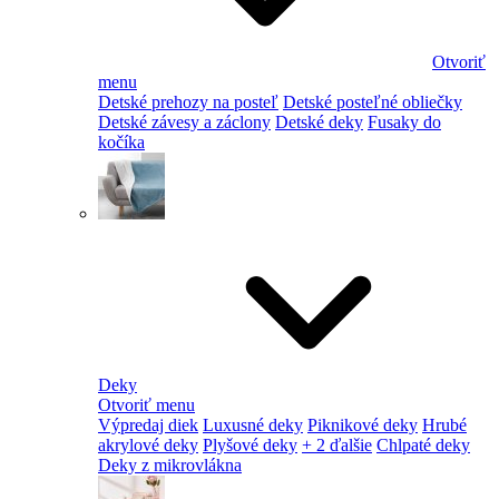
Otvoriť
menu
Detské prehozy na posteľ
Detské posteľné obliečky
Detské závesy a záclony
Detské deky
Fusaky do
kočíka
Deky
Otvoriť menu
Výpredaj diek
Luxusné deky
Piknikové deky
Hrubé
akrylové deky
Plyšové deky
+ 2 ďalšie
Chlpaté deky
Deky z mikrovlákna