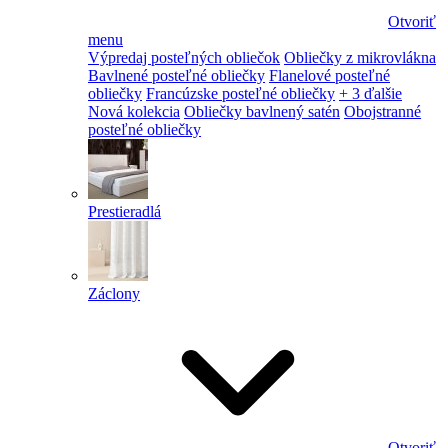
Otvoriť
menu
Výpredaj posteľných obliečok
Obliečky z mikrovlákna
Bavlnené posteľné obliečky
Flanelové posteľné
obliečky
Francúzske posteľné obliečky
+ 3 ďalšie
Nová kolekcia
Obliečky bavlnený satén
Obojstranné
posteľné obliečky
Prestieradlá
Záclony
Otvoriť