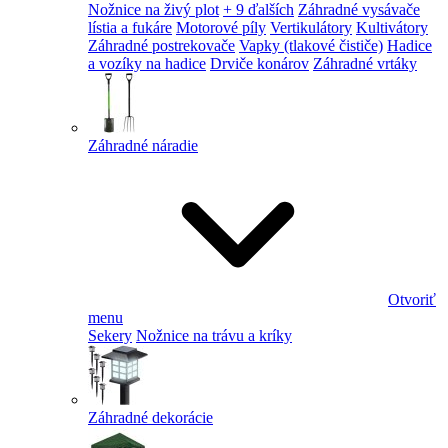
Nožnice na živý plot
+ 9 ďalších
Záhradné vysávače
lístia a fukáre
Motorové píly
Vertikulátory
Kultivátory
Záhradné postrekovače
Vapky (tlakové čističe)
Hadice
a vozíky na hadice
Drviče konárov
Záhradné vrtáky
Záhradné náradie
Otvoriť
menu
Sekery
Nožnice na trávu a kríky
Záhradné dekorácie