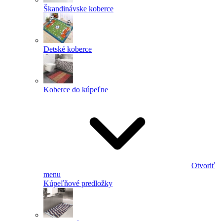
Škandinávske koberce
Detské koberce
Koberce do kúpeľne
Otvoriť
menu
Kúpeľňové predložky