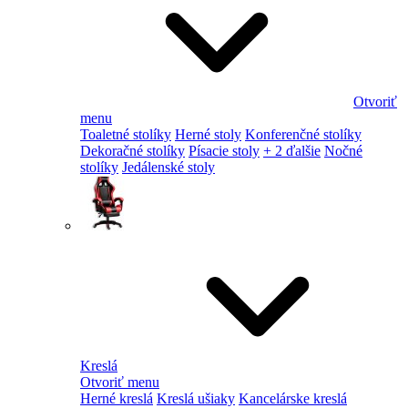
Otvoriť
menu
Toaletné stolíky
Herné stoly
Konferenčné stolíky
Dekoračné stolíky
Písacie stoly
+ 2 ďalšie
Nočné
stolíky
Jedálenské stoly
Kreslá
Otvoriť menu
Herné kreslá
Kreslá ušiaky
Kancelárske kreslá