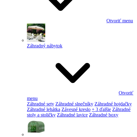
Otvoriť menu
Záhradný nábytok
Otvoriť
menu
Záhradné sety
Záhradné slnečníky
Záhradné hojdačky
Záhradné lehátka
Závesné kreslo
+ 3 ďalšie
Záhradné
stoly a stoličky
Záhradné lavice
Záhradné boxy