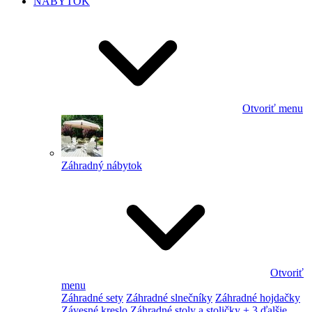
NÁBYTOK
Otvoriť menu
Záhradný nábytok
Otvoriť
menu
Záhradné sety
Záhradné slnečníky
Záhradné hojdačky
Závesné kreslo
Záhradné stoly a stoličky
+ 3 ďalšie