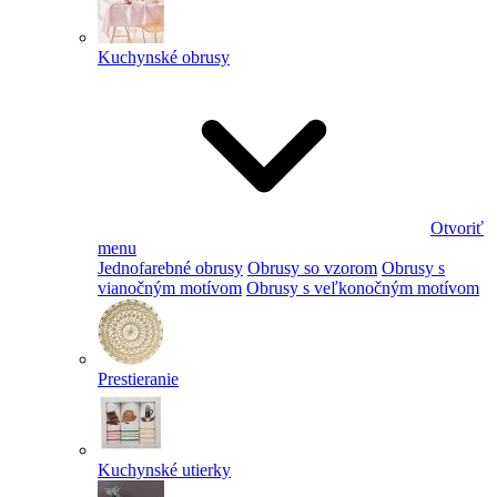
Kuchynské obrusy
Otvoriť
menu
Jednofarebné obrusy
Obrusy so vzorom
Obrusy s
vianočným motívom
Obrusy s veľkonočným motívom
Prestieranie
Kuchynské utierky