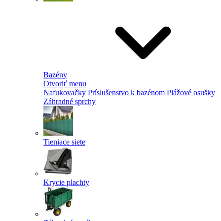
Bazény
Otvoriť menu
Nafukovačky
Príslušenstvo k bazénom
Plážové osušky
Záhradné sprchy
Tieniace siete
Krycie plachty