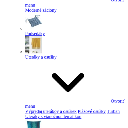
menu
Moderné záclony
Podsedáky
Uteráky a osušky
Otvoriť
menu
Výpredaj uterákov a osušiek
Plážové osušky
Turban
Uteráky s vianočnou tematikou