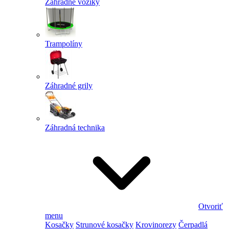
Záhradné vozíky
Trampolíny
Záhradné grily
Záhradná technika
Otvoriť
menu
Kosačky
Strunové kosačky
Krovinorezy
Čerpadlá