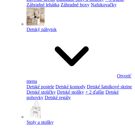
Záhradné lehátka
Záhradné boxy
Nafukovačky
Detský nábytok
Otvoriť
menu
Detské postele
Detské komody
Detské šatníkové skrine
Detské stoličky
Detské stolíky
+ 2 ďalšie
Detské
pohovky
Detské regály
Stoly a stolíky