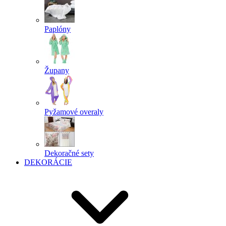
Paplóny
Župany
Pyžamové overaly
Dekoračné sety
DEKORÁCIE