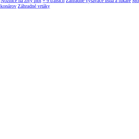
Nožnice na živý plot
+ 9 ďalších
Záhradné vysávače lístia a fukáre
Mot
 konárov
Záhradné vrtáky