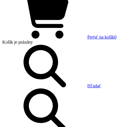
Prejsť na košík
0
Košík
je prázdny
Hľadať