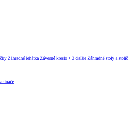
ačky
Záhradné lehátka
Závesné kreslo
+ 3 ďalšie
Záhradné stoly a stoli
etináče