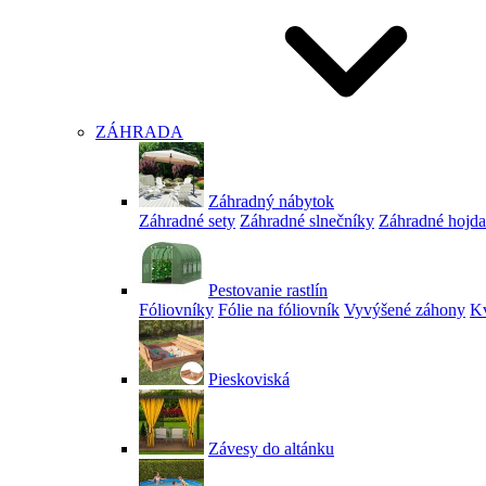
ZÁHRADA
Záhradný nábytok
Záhradné sety
Záhradné slnečníky
Záhradné hojd
Pestovanie rastlín
Fóliovníky
Fólie na fóliovník
Vyvýšené záhony
Kv
Pieskoviská
Závesy do altánku