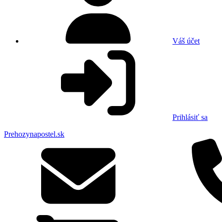
Váš účet
Prihlásiť sa
Prehozynapostel.sk