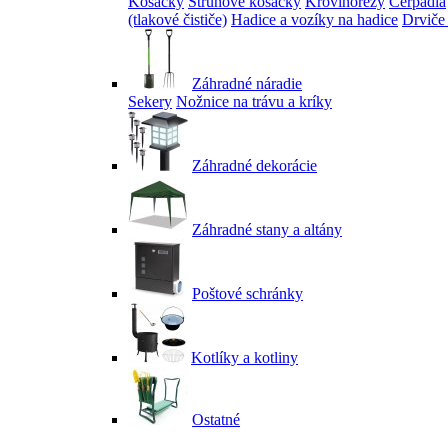
Kosačky
Strunové kosačky
Krovinorezy
Čerpadlá
(tlakové čističe)
Hadice a vozíky na hadice
Drviče
Záhradné náradie
Sekery
Nožnice na trávu a kríky
Záhradné dekorácie
Záhradné stany a altány
Poštové schránky
Kotlíky a kotliny
Ostatné