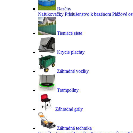
Bazény
Nafukovačky
Príslušenstvo k bazénom
Plážové os
Tieniace siete
Krycie plachty
Záhradné vozíky
Trampolíny
Záhradné grily
Záhradná technika