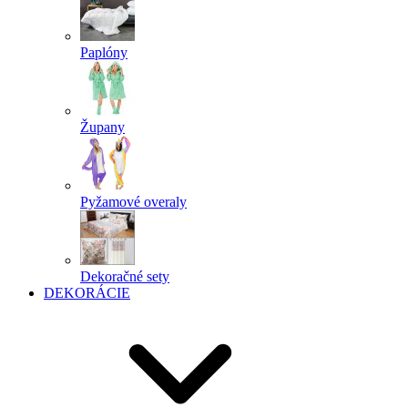
Paplóny
Župany
Pyžamové overaly
Dekoračné sety
DEKORÁCIE