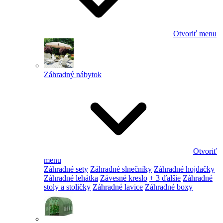
Otvoriť menu
Záhradný nábytok
Otvoriť
menu
Záhradné sety
Záhradné slnečníky
Záhradné hojdačky
Záhradné lehátka
Závesné kreslo
+ 3 ďalšie
Záhradné
stoly a stoličky
Záhradné lavice
Záhradné boxy