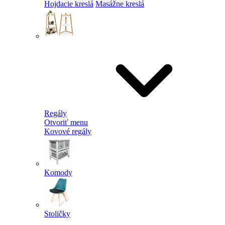
Hojdacie kreslá
Masážne kreslá
Regály
Otvoriť menu
Kovové regály
Komody
Stoličky