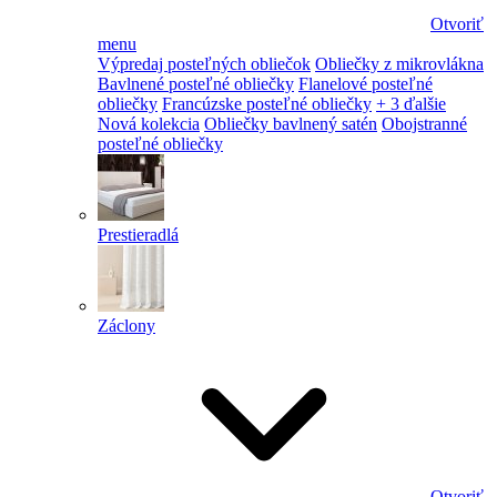
Otvoriť
menu
Výpredaj posteľných obliečok
Obliečky z mikrovlákna
Bavlnené posteľné obliečky
Flanelové posteľné
obliečky
Francúzske posteľné obliečky
+ 3 ďalšie
Nová kolekcia
Obliečky bavlnený satén
Obojstranné
posteľné obliečky
Prestieradlá
Záclony
Otvoriť