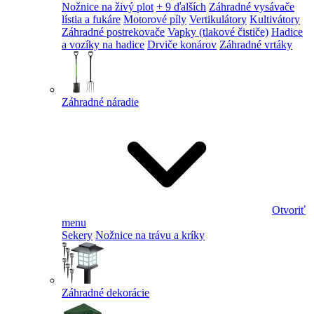
Nožnice na živý plot
+ 9 ďalších
Záhradné vysávače
lístia a fukáre
Motorové píly
Vertikulátory
Kultivátory
Záhradné postrekovače
Vapky (tlakové čističe)
Hadice
a vozíky na hadice
Drviče konárov
Záhradné vrtáky
Záhradné náradie
Otvoriť
menu
Sekery
Nožnice na trávu a kríky
Záhradné dekorácie