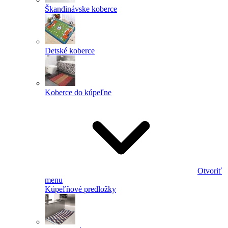
Škandinávske koberce
Detské koberce
Koberce do kúpeľne
Otvoriť
menu
Kúpeľňové predložky