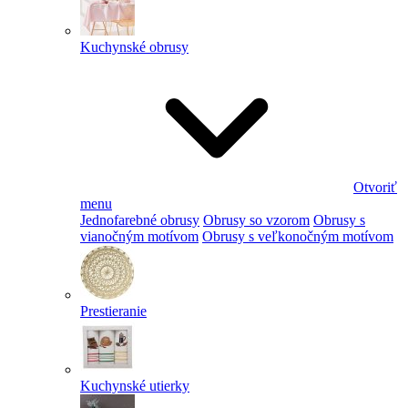
Kuchynské obrusy
Otvoriť
menu
Jednofarebné obrusy
Obrusy so vzorom
Obrusy s
vianočným motívom
Obrusy s veľkonočným motívom
Prestieranie
Kuchynské utierky