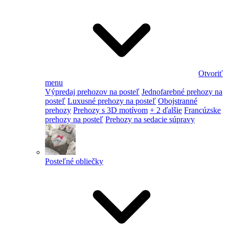
Otvoriť
menu
Výpredaj prehozov na posteľ
Jednofarebné prehozy na
posteľ
Luxusné prehozy na posteľ
Obojstranné
prehozy
Prehozy s 3D motívom
+ 2 ďalšie
Francúzske
prehozy na posteľ
Prehozy na sedacie súpravy
Posteľné obliečky