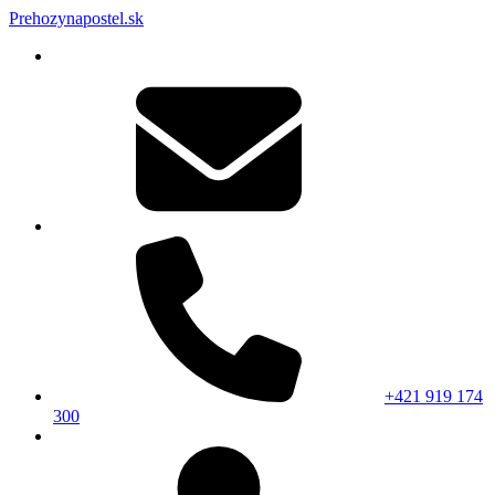
Prehozynapostel.sk
+421 919 174
300