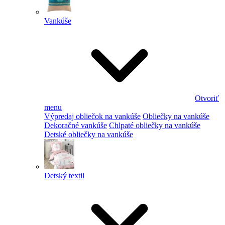
Vankúše
Otvoriť
menu
Výpredaj obliečok na vankúše
Obliečky na vankúše
Dekoračné vankúše
Chlpaté obliečky na vankúše
Detské obliečky na vankúše
Detský textil