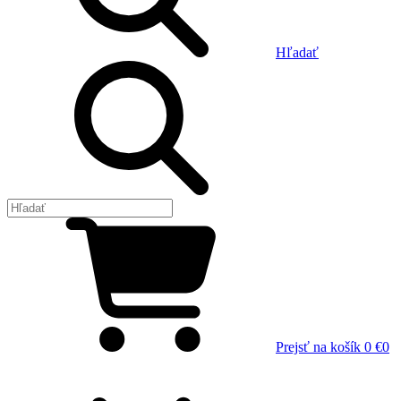
Hľadať
Prejsť na košík
0 €
0