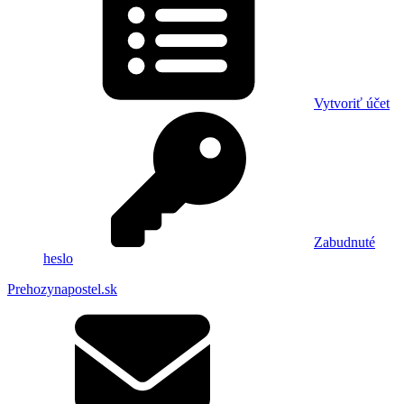
Vytvoriť účet
Zabudnuté
heslo
Prehozynapostel.sk