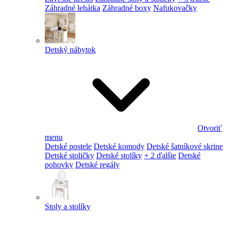
Záhradné lehátka
Záhradné boxy
Nafukovačky
Detský nábytok
Otvoriť
menu
Detské postele
Detské komody
Detské šatníkové skrine
Detské stoličky
Detské stolíky
+ 2 ďalšie
Detské
pohovky
Detské regály
Stoly a stolíky