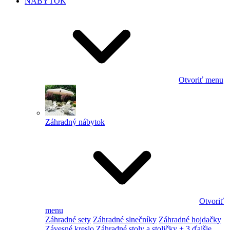
NÁBYTOK
Otvoriť menu
Záhradný nábytok
Otvoriť
menu
Záhradné sety
Záhradné slnečníky
Záhradné hojdačky
Závesné kreslo
Záhradné stoly a stoličky
+ 3 ďalšie