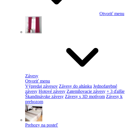
Otvoriť menu
Závesy
Otvoriť menu
Výpredaj závesov
Závesy do altánku
Jednofarebné
závesy
Hotové závesy
Zatemňovacie závesy
+ 3 ďalšie
Škandinávske závesy
Závesy s 3D motívom
Závesy k
prehozom
Prehozy na posteľ