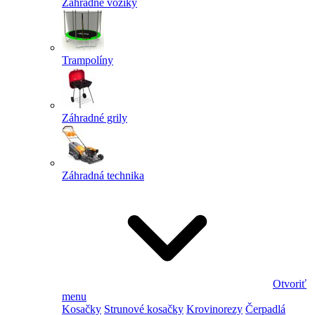
Záhradné vozíky
Trampolíny
Záhradné grily
Záhradná technika
Otvoriť
menu
Kosačky
Strunové kosačky
Krovinorezy
Čerpadlá