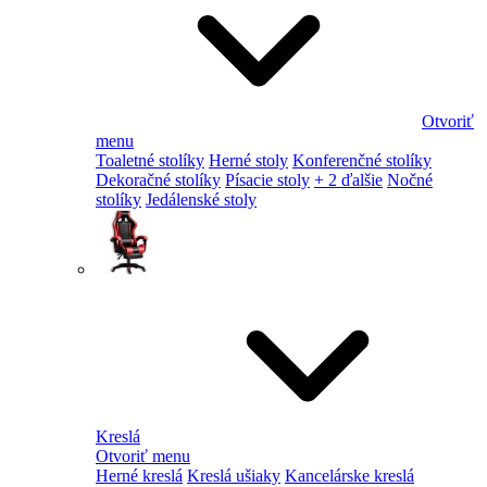
Otvoriť
menu
Toaletné stolíky
Herné stoly
Konferenčné stolíky
Dekoračné stolíky
Písacie stoly
+ 2 ďalšie
Nočné
stolíky
Jedálenské stoly
Kreslá
Otvoriť menu
Herné kreslá
Kreslá ušiaky
Kancelárske kreslá