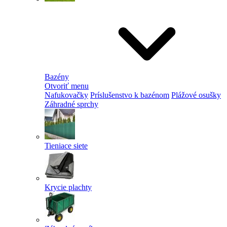
Bazény
Otvoriť menu
Nafukovačky
Príslušenstvo k bazénom
Plážové osušky
Záhradné sprchy
Tieniace siete
Krycie plachty