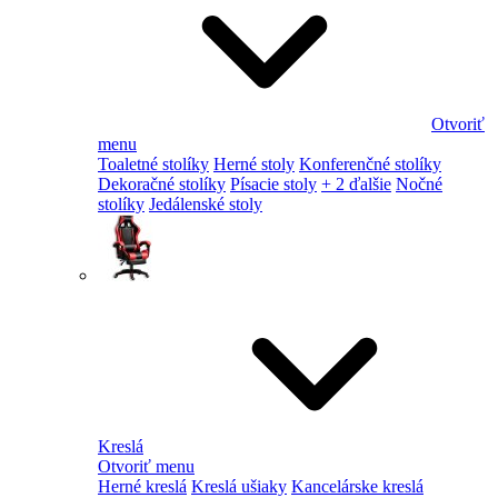
Otvoriť
menu
Toaletné stolíky
Herné stoly
Konferenčné stolíky
Dekoračné stolíky
Písacie stoly
+ 2 ďalšie
Nočné
stolíky
Jedálenské stoly
Kreslá
Otvoriť menu
Herné kreslá
Kreslá ušiaky
Kancelárske kreslá