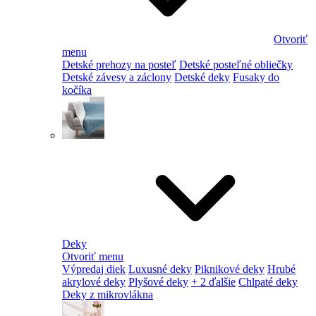
Otvoriť
menu
Detské prehozy na posteľ
Detské posteľné obliečky
Detské závesy a záclony
Detské deky
Fusaky do
kočíka
Deky
Otvoriť menu
Výpredaj diek
Luxusné deky
Piknikové deky
Hrubé
akrylové deky
Plyšové deky
+ 2 ďalšie
Chlpaté deky
Deky z mikrovlákna