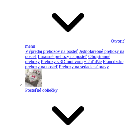
Otvoriť
menu
Výpredaj prehozov na posteľ
Jednofarebné prehozy na
posteľ
Luxusné prehozy na posteľ
Obojstranné
prehozy
Prehozy s 3D motívom
+ 2 ďalšie
Francúzske
prehozy na posteľ
Prehozy na sedacie súpravy
Posteľné obliečky