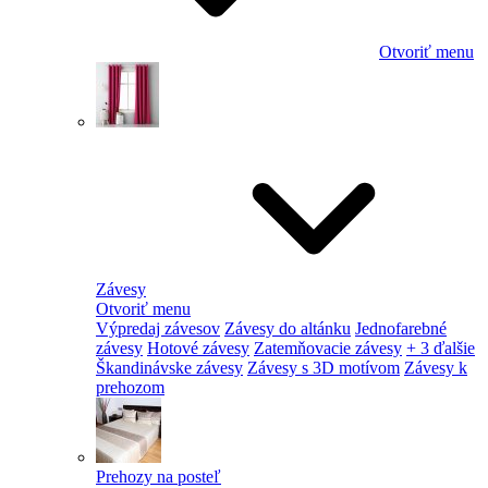
Otvoriť menu
Závesy
Otvoriť menu
Výpredaj závesov
Závesy do altánku
Jednofarebné
závesy
Hotové závesy
Zatemňovacie závesy
+ 3 ďalšie
Škandinávske závesy
Závesy s 3D motívom
Závesy k
prehozom
Prehozy na posteľ