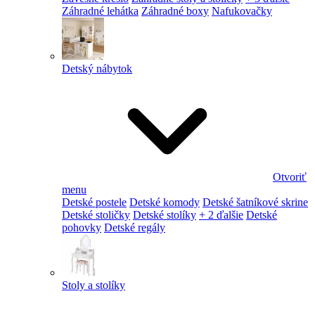
Záhradné lehátka
Záhradné boxy
Nafukovačky
Detský nábytok
Otvoriť
menu
Detské postele
Detské komody
Detské šatníkové skrine
Detské stoličky
Detské stolíky
+ 2 ďalšie
Detské
pohovky
Detské regály
Stoly a stolíky