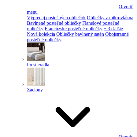
Otvoriť
menu
Výpredaj posteľných obliečok
Obliečky z mikrovlákna
Bavlnené posteľné obliečky
Flanelové posteľné
obliečky
Francúzske posteľné obliečky
+ 3 ďalšie
Nová kolekcia
Obliečky bavlnený satén
Obojstranné
posteľné obliečky
Prestieradlá
Záclony
Otvoriť