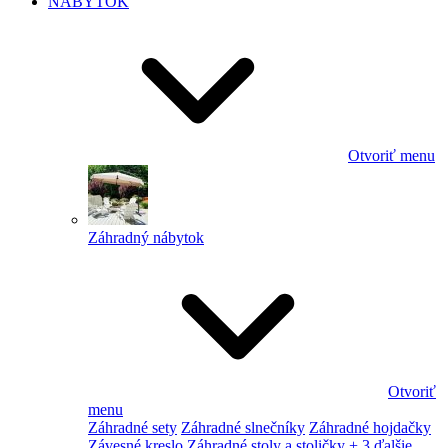
NÁBYTOK
Otvoriť menu
Záhradný nábytok
Otvoriť
menu
Záhradné sety
Záhradné slnečníky
Záhradné hojdačky
Závesné kreslo
Záhradné stoly a stoličky
+ 3 ďalšie