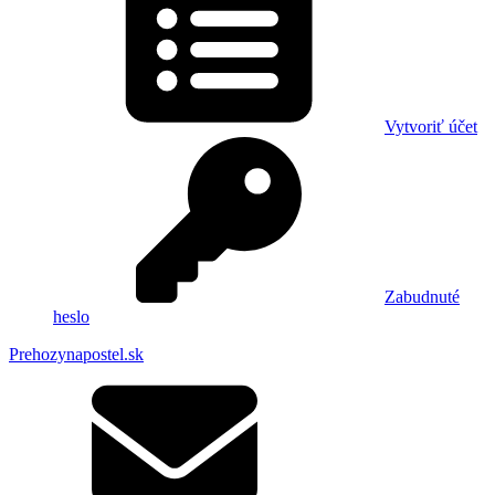
Vytvoriť účet
Zabudnuté
heslo
Prehozynapostel.sk