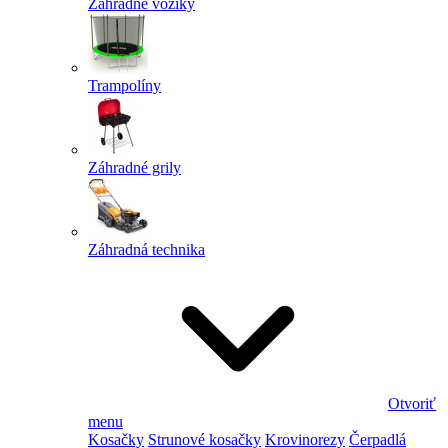
Záhradné vozíky
Trampolíny
Záhradné grily
Záhradná technika
Otvoriť
menu
Kosačky
Strunové kosačky
Krovinorezy
Čerpadlá