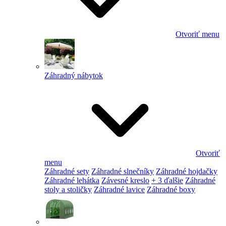
Otvoriť menu
Záhradný nábytok
Otvoriť
menu
Záhradné sety
Záhradné slnečníky
Záhradné hojdačky
Záhradné lehátka
Závesné kreslo
+ 3 ďalšie
Záhradné
stoly a stoličky
Záhradné lavice
Záhradné boxy