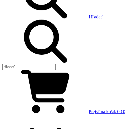
Hľadať
Prejsť na košík
0 €
0