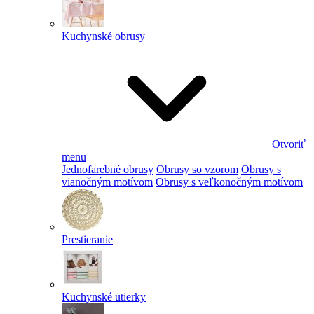
Kuchynské obrusy
Otvoriť
menu
Jednofarebné obrusy
Obrusy so vzorom
Obrusy s
vianočným motívom
Obrusy s veľkonočným motívom
Prestieranie
Kuchynské utierky