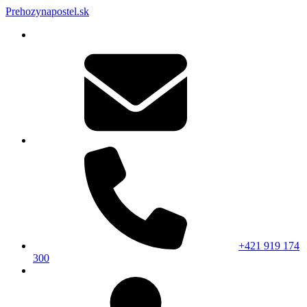
Prehozynapostel.sk
+421 919 174
300