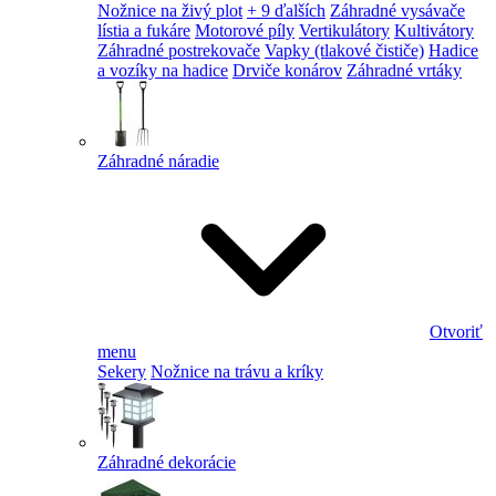
Nožnice na živý plot
+ 9 ďalších
Záhradné vysávače
lístia a fukáre
Motorové píly
Vertikulátory
Kultivátory
Záhradné postrekovače
Vapky (tlakové čističe)
Hadice
a vozíky na hadice
Drviče konárov
Záhradné vrtáky
Záhradné náradie
Otvoriť
menu
Sekery
Nožnice na trávu a kríky
Záhradné dekorácie