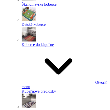
Škandinávske koberce
Detské koberce
Koberce do kúpeľne
Otvoriť
menu
Kúpeľňové predložky