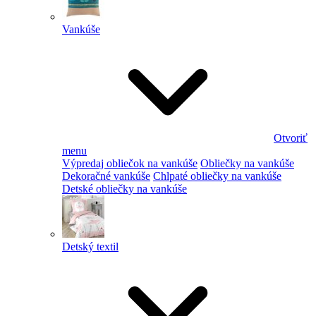
Vankúše
Otvoriť
menu
Výpredaj obliečok na vankúše
Obliečky na vankúše
Dekoračné vankúše
Chlpaté obliečky na vankúše
Detské obliečky na vankúše
Detský textil