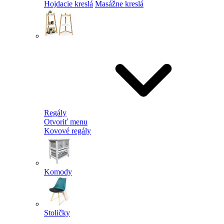
Hojdacie kreslá
Masážne kreslá
Regály
Otvoriť menu
Kovové regály
Komody
Stoličky