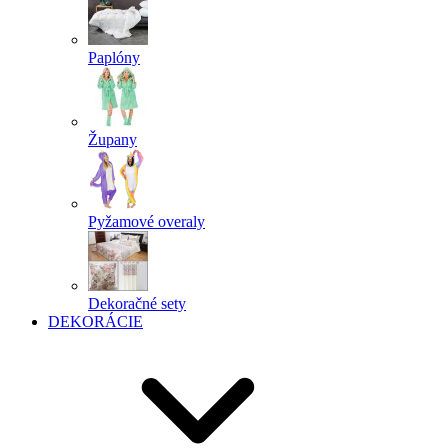
Paplóny
Župany
Pyžamové overaly
Dekoračné sety
DEKORÁCIE