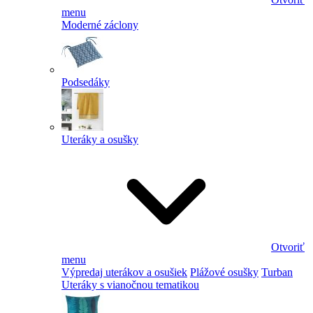
menu
Moderné záclony
Podsedáky
Uteráky a osušky
Otvoriť
menu
Výpredaj uterákov a osušiek
Plážové osušky
Turban
Uteráky s vianočnou tematikou