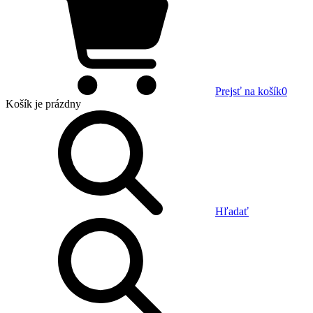
Prejsť na košík
0
Košík
je prázdny
Hľadať