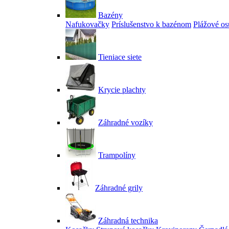
Bazény
Nafukovačky
Príslušenstvo k bazénom
Plážové os
Tieniace siete
Krycie plachty
Záhradné vozíky
Trampolíny
Záhradné grily
Záhradná technika