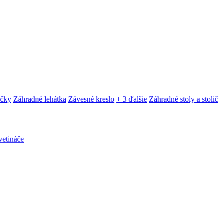
ačky
Záhradné lehátka
Závesné kreslo
+ 3 ďalšie
Záhradné stoly a stoli
etináče