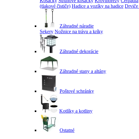
Kosačky
Strunové kosačky
Krovinorezy
Čerpadlá
(tlakové čističe)
Hadice a vozíky na hadice
Drviče
Záhradné náradie
Sekery
Nožnice na trávu a kríky
Záhradné dekorácie
Záhradné stany a altány
Poštové schránky
Kotlíky a kotliny
Ostatné