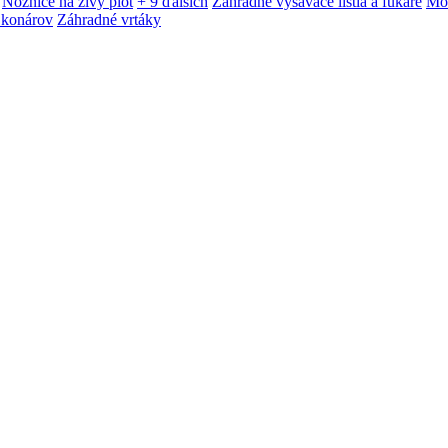
Nožnice na živý plot
+ 9 ďalších
Záhradné vysávače lístia a fukáre
Mot
 konárov
Záhradné vrtáky