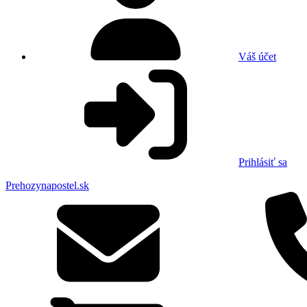
Váš účet
Prihlásiť sa
Prehozynapostel.sk