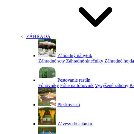
ZÁHRADA
Záhradný nábytok
Záhradné sety
Záhradné slnečníky
Záhradné hojd
Pestovanie rastlín
Fóliovníky
Fólie na fóliovník
Vyvýšené záhony
Kv
Pieskoviská
Závesy do altánku